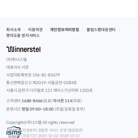
회사소개
이용약관
개인정보처리방침
불법스팸대응센터
명의도용 방지서비스
(주)위너스텔
대표이사 서준
사업자등록번호 106-81-85679
통신판매업신고 제2019-서울금천-0284호
서울시 금천구 디지털로 121 에이스가산타워 1303호
고객센터
1688-8466
(유료)
자사폰 114
(무료)
운영시간
평일 09:00~18:00
(주말/공휴일 휴무)
Copyright©위너스텔 All rights reserved
[인증범위] 알뜰폰 서비스 운영 (웰알뜰폰)
[유효기간] 2025-10-22~2028-10-21