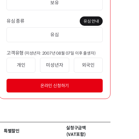
보유
유심 종류
유심 안내
유심
고객유형
(미성년자: 2007년 08월 07일 이후 출생자)
개인
미성년자
외국인
온라인 신청하기
실청구금액
특별할인
(VAT포함)