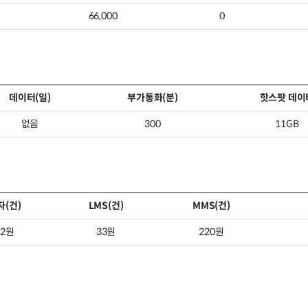
66,000
0
데이터(일)
부가통화(분)
핫스팟 데이
없음
300
11GB
자(건)
LMS(건)
MMS(건)
22원
33원
220원