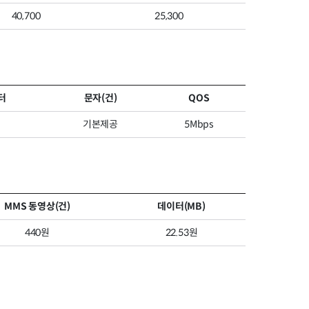
40,700
25,300
터
문자(건)
QOS
기본제공
5Mbps
MMS 동영상(건)
데이터(MB)
440원
22.53원