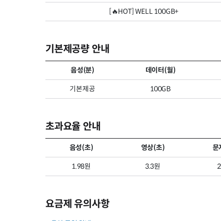
[🔥HOT] WELL 100GB+
기본제공량 안내
음성(분)
데이터(월)
기본제공
100GB
초과요율 안내
음성(초)
영상(초)
문
1.98원
3.3원
요금제 유의사항