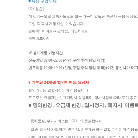
■ 유심 구입 안내
[U+ 원칩]
NFC 기능으로 교통카드로도 활용 가능한 알뜰폰 통신사 공용 유심으
구입 후 즉시 개통하실 수 있습니다.
판매처:  이마트24 편의점,  배민B마트
금액: 8,800원
※ 셀프개통 가능시간
신규가입 09:00~22:00 (신정,구정,추석 당일 제외)
번호이동 10:00~19:40 
(신정,구정,추석 당일 제외)/(이전 통신사가 K
♦ 기본료 24개월 할인이벤트 요금제 
할인기간은 일할계산되어 적용됩니다
프로모션 요금제는 신규가입시 적용되며, 당사사정에 따라 조기 종료 
■ 명의변경 , 요금제 변경 , 일시정지 , 해지시  이
• 
통화품질
, 
부가서비스는 
LGU+ 
와 동일합니다
.
• 
월 중 요금제 가입
/
해지 변경 시
, 
기본제공량은 일할 계산되어 적용
• 
2014
년 
8
월 이전에 출시된 
LGU+ 
전용 휴대폰은 사용할 수 없습니다
.