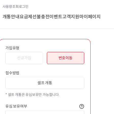
사용량조회
로그인
개통안내
요금제
선불충전
이벤트
고객지원
마이페이지
가입유형
신규가입
번호이동
접수방법
셀프 개통
* 셀프 개통은 유심보유만 가능합니다.
유심 보유여부