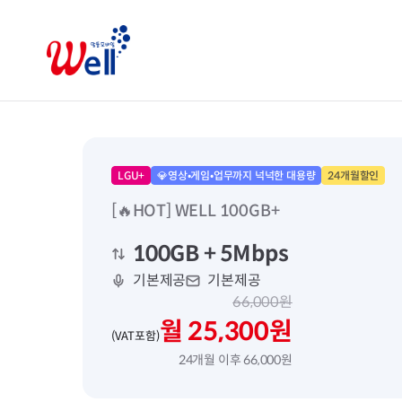
LGU+
💎영상•게임•업무까지 넉넉한 대용량
24개월할인
[🔥HOT] WELL 100GB+
100GB
+ 5Mbps
기본제공
기본제공
66,000원
월 25,300원
(VAT포함)
24개월 이후 66,000원