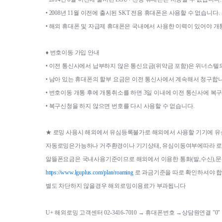
• 
2008
년 
11
월 이전에 출시된 
SKT 
전용 휴대폰은 사용할 수 없습니다
.
• 
해외 휴대폰 및 자급제 휴대폰은 국내에서 사용한 이력이 있어야 개
♦ 
번호이동 가입 안내
• 
이전 통신사에서 납부하지 않은 통신요금
(
위약금 포함
)
은 위너스텔
• 
남아 있는 휴대폰의 할부 요금은 이전 통신사에서 계속해서 청구합
• 
번호이동 개통 후에 개통취소를 하면 
3
일 이내에 이전 통신사에 복
• 
복구신청을 하지 않으면 번호를 다시 사용할 수 없습니다
.
★ 
로밍 사용시 해외에서 유심등록불가로 해외에서 사용할 기기에 
자동로밍은가능하나 거주환경이나 기기상태
, 
유심이동여부에따라 로
알뜰폰요금은 국내사용기준이므로 해외에서 이용한 통화
(
발
,
수신
),
문
https://www.lguplus.com/plan/roaming
로 과금기준을 따로 확인하셔야 
별도 차단하지 않을경우 해외로밍이용료가 부과됩니다
U+ 해외로밍 고객센터 02-3416-7010 → 휴대폰번호 
→상담원연결 "0" 