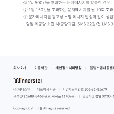
➀ 1일 500건을 초과하는 문자메시지를 발송한 경우
② 1일 150건을 초과하는 문자메시지를 월 10회 초과
③ 문자메시지를 광고성 스팸 메시지 발송과 같이 상업적
- 당월 제공량 소진 시(종량과금) SMS 22원/건 LMS 
회사소개
이용약관
개인정보처리방침
불법스팸대응센
(주)위너스텔
대표이사 서준
사업자등록번호 106-81-85679
고객센터
1688-8466
(유료)
자사폰 114
(무료)
운영시간
평일 09:00~
Copyright©위너스텔 All rights reserved