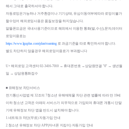
해서 그대로 출국하셔야 합니다
.
자동로밍은가능하나 거주환경이나 기기상태
, 
유심이동여부에따라 로밍이불가
할수있어 해외로밍사용은 품질보장을 하지않습니다
.
알뜰폰요금은 국내사용기준이므로 해외에서 이용한 통화
(
발
,
수신
),
문자
,
데이터 
로밍이용료는
https://www.lguplus.com/plan/roaming
로 과금기준을 따로 확인하셔야 합니다
.
별도 차단하지 않을경우 해외로밍이용료가 부과됩니다
U+ 해외로밍 고객센터 02-3416-7010 → 휴대폰번호 
→상담원연결 "0" 
→ 생년월
일 
→ 상담원통화접수
■ 
유해정보 차단서비스
전기통신사업법 제 
32
조의 
7
청소년 유해매체물 차단 관련 법률에 따라 만 
19
세 
이하 청소년 고객은 아래의 서비스가 의무적으로 가입되며 휴대폰 개통시 단말
기에 유해정보 차단 앱을 반드시 설치해야 합니다
.
1.
네트워크 차단
(
무료
) 
자동가입 안내
2.
청소년 유해정보 차단 
APP(
자녀폰 지킴이
) 
자동가입 안내