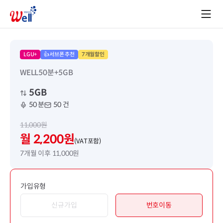
LGU+
👍서브폰 추천
7개월할인
WELL50분+5GB
5GB
50 분
50 건
11,000원
월 2,200원
(VAT포함)
7개월 이후 11,000원
가입유형
신규가입
번호이동