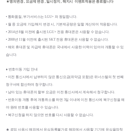
 ■ 명의변경 , 요금제 변경 , 일시정지 , 해지시  이벤트적용은 종료됩니다 
• 
통화품질
, 
부가서비스는 
LGU+ 
와 동일합니다
.
• 
월 중 요금제 가입
/
해지 변경 시
, 
기본제공량은 일할 계산되어 적용됩니다
.
• 
2014
년 
8
월 이전에 출시된 
LGU+ 
전용 휴대폰은 사용할 수 없습니다
.
• 
2008
년 
11
월 이전에 출시된 
SKT 
전용 휴대폰은 사용할 수 없습니다
.
• 
해외 휴대폰 및 자급제 휴대폰은 국내에서 사용한 이력이 있어야 개통할 수 있
습니다
.
♦ 
번호이동 가입 안내
• 
이전 통신사에서 납부하지 않은 통신요금
(
위약금 포함
)
은 위너스텔의 첫 번째 
청구서에 합산하여 청구합니다
.
• 
남아 있는 휴대폰의 할부 요금은 이전 통신사에서 계속해서 청구합니다
.
• 
번호이동 개통 후에 개통취소를 하면 
3
일 이내에 이전 통신사에 복구신청을 해
야 원래 번호를 사용할 수 있습니다
.
• 
복구신청을 하지 않으면 번호를 다시 사용할 수 없습니다
.
★ 
로밍 사용시 해외에서 유심등록불가로 해외에서 사용할 기기에 유심을장착