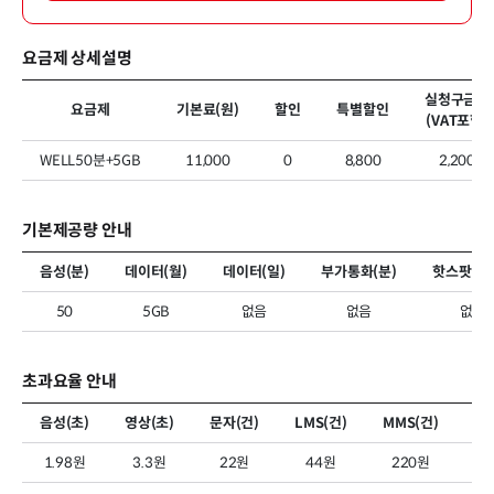
요금제 상세설명
실청구금액
요금제
기본료(원)
할인
특별할인
(VAT포함)
WELL50분+5GB
11,000
0
8,800
2,200
기본제공량 안내
음성(분)
데이터(월)
데이터(일)
부가통화(분)
핫스팟 데
50
5GB
없음
없음
없음
초과요율 안내
음성(초)
영상(초)
문자(건)
LMS(건)
MMS(건)
MM
1.98원
3.3원
22원
44원
220원