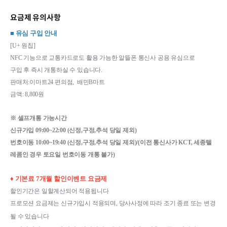
요금제 유의사항
■ 유심 구입 안내
[U+ 원칩]
NFC 기능으로 교통카드로도 활용 가능한 알뜰폰 통신사 공용 유심으로
구입 후 즉시 개통하실 수 있습니다.
판매처:이마트24 편의점,  배민B마트
금액: 8,800원
※ 셀프개통 가능시간
신규가입 09:00~22:00 (신정,구정,추석 당일 제외)
번호이동 10:00~19:40 
(신정,구정,추석 당일 제외)/(이전 통신사가 KCT, 세종텔
레콤인 경우 토요일 번호이동 개통 불가)
♦ 기본료 7개월 할인이벤트 요금제
할인기간은 일할계산되어 적용됩니다
프로모션 요금제는 신규가입시 적용되며, 당사사정에 따라 조기 종료 또는 변경
될 수 있습니다