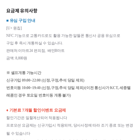
요금제 유의사항
■ 유심 구입 안내
[U+ 원칩]
NFC 기능으로 교통카드로도 활용 가능한 알뜰폰 통신사 공용 유심으로
구입 후 즉시 개통하실 수 있습니다.
판매처:이마트24 편의점,  배민B마트
금액: 8,800원
※ 셀프개통 가능시간
신규가입 09:00~22:00 (신정,구정,추석 당일 제외)
번호이동 10:00~19:40 
(신정,구정,추석 당일 제외)/(이전 통신사가 KCT, 세종텔
레콤인 경우 토요일 번호이동 개통 불가)
♦ 기본료 7개월 할인이벤트 요금제
할인기간은 일할계산되어 적용됩니다
프로모션 요금제는 신규가입시 적용되며, 당사사정에 따라 조기 종료 또는 변경
될 수 있습니다