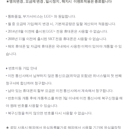
 ■ 명의변경 , 요금제 변경 , 일시정지 , 해지시  이벤트적용은 종료됩니다 
• 
통화품질
, 
부가서비스는 
LGU+ 
와 동일합니다
.
• 
월 중 요금제 가입
/
해지 변경 시
, 
기본제공량은 일할 계산되어 적용됩니다
.
• 
2014
년 
8
월 이전에 출시된 
LGU+ 
전용 휴대폰은 사용할 수 없습니다
.
• 
2008
년 
11
월 이전에 출시된 
SKT 
전용 휴대폰은 사용할 수 없습니다
.
• 
해외 휴대폰 및 자급제 휴대폰은 국내에서 사용한 이력이 있어야 개통할 수 있
습니다
.
♦ 
번호이동 가입 안내
• 
이전 통신사에서 납부하지 않은 통신요금
(
위약금 포함
)
은 위너스텔의 첫 번째 
청구서에 합산하여 청구합니다
.
• 
남아 있는 휴대폰의 할부 요금은 이전 통신사에서 계속해서 청구합니다
.
• 
번호이동 개통 후에 개통취소를 하면 
3
일 이내에 이전 통신사에 복구신청을 해
야 원래 번호를 사용할 수 있습니다
.
• 
복구신청을 하지 않으면 번호를 다시 사용할 수 없습니다
.
★ 
로밍 사용시 해외에서 유심등록불가로 해외에서 사용할 기기에 유심을장착