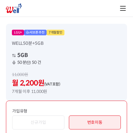
LGU+
👍서브폰 추천
7개월할인
WELL50분+5GB
5GB
50 분
50 건
11,000원
월 2,200원
(VAT포함)
7개월 이후 11,000원
가입유형
신규가입
번호이동