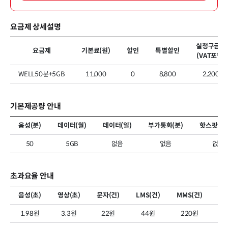
요금제 상세설명
실청구금액
요금제
기본료(원)
할인
특별할인
(VAT포함)
WELL50분+5GB
11,000
0
8,800
2,200
기본제공량 안내
음성(분)
데이터(월)
데이터(일)
부가통화(분)
핫스팟 데
50
5GB
없음
없음
없음
초과요율 안내
음성(초)
영상(초)
문자(건)
LMS(건)
MMS(건)
MM
1.98원
3.3원
22원
44원
220원