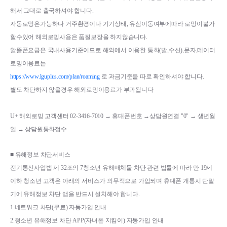
해서 그대로 출국하셔야 합니다
.
자동로밍은가능하나 거주환경이나 기기상태
, 
유심이동여부에따라 로밍이불가
할수있어 해외로밍사용은 품질보장을 하지않습니다
.
알뜰폰요금은 국내사용기준이므로 해외에서 이용한 통화
(
발
,
수신
),
문자
,
데이터 
로밍이용료는
https://www.lguplus.com/plan/roaming
로 과금기준을 따로 확인하셔야 합니다
.
별도 차단하지 않을경우 해외로밍이용료가 부과됩니다
U+ 해외로밍 고객센터 02-3416-7010 → 휴대폰번호 
→상담원연결 "0" 
→ 생년월
일 
→ 상담원통화접수
■ 
유해정보 차단서비스
전기통신사업법 제 
32
조의 
7
청소년 유해매체물 차단 관련 법률에 따라 만 
19
세 
이하 청소년 고객은 아래의 서비스가 의무적으로 가입되며 휴대폰 개통시 단말
기에 유해정보 차단 앱을 반드시 설치해야 합니다
.
1.
네트워크 차단
(
무료
) 
자동가입 안내
2.
청소년 유해정보 차단 
APP(
자녀폰 지킴이
) 
자동가입 안내