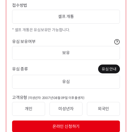
접수방법
셀프 개통
* 셀프 개통은 유심보유만 가능합니다.
유심 보유여부
보유
유심 종류
유심 안내
유심
고객유형
(미성년자: 2007년 08월 09일 이후 출생자)
개인
미성년자
외국인
온라인 신청하기