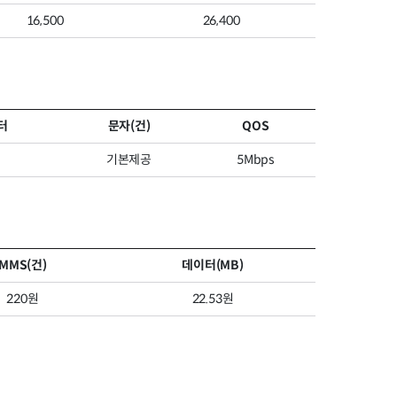
16,500
26,400
터
문자(건)
QOS
기본제공
5Mbps
MMS(건)
데이터(MB)
220원
22.53원