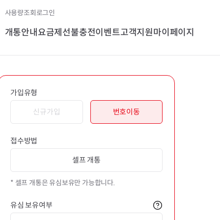
사용량조회
로그인
개통안내
요금제
선불충전
이벤트
고객지원
마이페이지
가입유형
신규가입
번호이동
접수방법
셀프 개통
* 셀프 개통은 유심보유만 가능합니다.
유심 보유여부