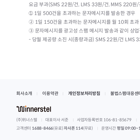
요금 부과(SMS 22원/건, LMS 33원/건, MMS 2
➀ 1일 500건을 초과하는 문자메시지를 발송한 경우
② 1일 150건을 초과하는 문자메시지를 월 10회 초과
③ 문자메시지를 광고성 스팸 메시지 발송과 같이 상업적
- 당월 제공량 소진 시(종량과금) SMS 22원/건 LMS 
회사소개
이용약관
개인정보처리방침
불법스팸대응센
(주)위너스텔
대표이사 서준
사업자등록번호 106-81-85679
고객센터
1688-8466
(유료)
자사폰 114
(무료)
운영시간
평일 09:00~