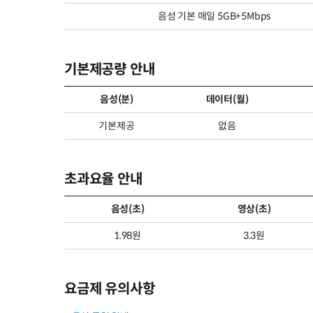
음성 기본 매일 5GB+5Mbps
기본제공량 안내
음성(분)
데이터(월)
기본제공
없음
초과요율 안내
음성(초)
영상(초)
1.98원
3.3원
요금제 유의사항