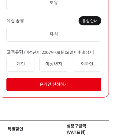
보유
유심 종류
유심 안내
유심
고객유형
(미성년자: 2007년 08월 06일 이후 출생자)
개인
미성년자
외국인
온라인 신청하기
실청구금액
특별할인
(VAT포함)