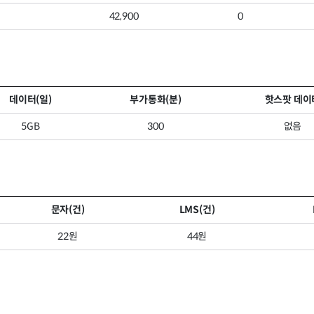
42,900
0
데이터(일)
부가통화(분)
핫스팟 데이
5GB
300
없음
문자(건)
LMS(건)
22원
44원