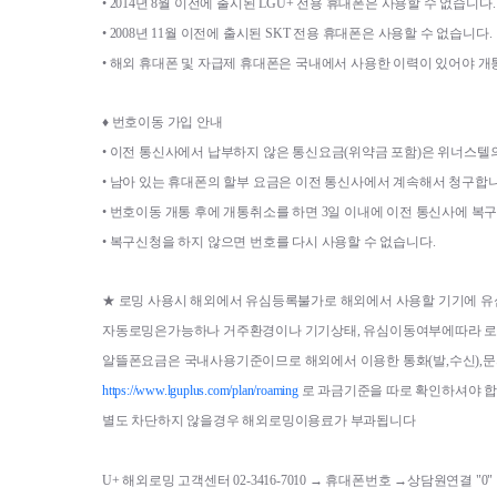
• 
2014
년 
8
월 이전에 출시된 
LGU+ 
전용 휴대폰은 사용할 수 없습니다
.
• 
2008
년 
11
월 이전에 출시된 
SKT 
전용 휴대폰은 사용할 수 없습니다
.
• 
해외 휴대폰 및 자급제 휴대폰은 국내에서 사용한 이력이 있어야 개
♦ 
번호이동 가입 안내
• 
이전 통신사에서 납부하지 않은 통신요금
(
위약금 포함
)
은 위너스텔
• 
남아 있는 휴대폰의 할부 요금은 이전 통신사에서 계속해서 청구합
• 
번호이동 개통 후에 개통취소를 하면 
3
일 이내에 이전 통신사에 복
• 
복구신청을 하지 않으면 번호를 다시 사용할 수 없습니다
.
★ 
로밍 사용시 해외에서 유심등록불가로 해외에서 사용할 기기에 
자동로밍은가능하나 거주환경이나 기기상태
, 
유심이동여부에따라 로
알뜰폰요금은 국내사용기준이므로 해외에서 이용한 통화
(
발
,
수신
),
문
https://www.lguplus.com/plan/roaming
로 과금기준을 따로 확인하셔야 
별도 차단하지 않을경우 해외로밍이용료가 부과됩니다
U+ 해외로밍 고객센터 02-3416-7010 → 휴대폰번호 
→상담원연결 "0" 