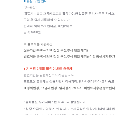
■ 유심 구입 안내
[U+ 원칩]
NFC 기능으로 교통카드로도 활용 가능한 알뜰폰 통신사 공용 유심으
구입 후 즉시 개통하실 수 있습니다.
판매처: 이마트24 편의점,  배민B마트
금액: 8,800원
※ 셀프개통 가능시간
신규가입 09:00~22:00 (신정,구정,추석 당일 제외)
번호이동 10:00~19:40 
(신정,구정,추석 당일 제외)/(이전 통신사가 K
♦ 기본료 7개월 할인이벤트 요금제 
할인기간은 일할계산되어 적용됩니다
프로모션 요금제는 신규가입시 적용되며, 당사사정에 따라 조기 종료
 ■ 명의변경 , 요금제 변경 , 일시정지 , 해지시  이벤트적용은 종료됩니
• 
통화품질
, 
부가서비스는 
LGU+ 
와 동일합니다
.
• 
월 중 요금제 가입
/
해지 변경 시
, 
기본제공량은 일할 계산되어 적용