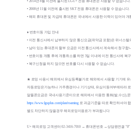
• 
2014
년 
8
월 이전에 출시된 
LGU+ 
전용 휴대폰은 사용할 수 없습니다
.
• 
2008
년 
11
월 이전에 출시된 
SKT 
전용 휴대폰은 사용할 수 없습니다
.
• 
해외 휴대폰 및 자급제 휴대폰은 국내에서 사용한 이력이 있어야 개
♦ 
번호이동 가입 안내
• 
이전 통신사에서 납부하지 않은 통신요금
(
위약금 포함
)
은 위너스텔
• 
남아 있는 휴대폰의 할부 요금은 이전 통신사에서 계속해서 청구합
• 
번호이동 개통 후에 개통취소를 하면 
3
일 이내에 이전 통신사에 복
• 
복구신청을 하지 않으면 번호를 다시 사용할 수 없습니다
.
★ 
로밍 사용시 해외에서 유심등록불가로 해외에서 사용할 기기에 
자동로밍은가능하나 거주환경이나 기기상태
, 
유심이동여부에따라 로
알뜰폰요금은 국내사용기준이므로 해외에서 이용한 통화
(
발
,
수신
),
문
https://www.lguplus.com/plan/roaming
로 과금기준을 따로 확인하셔야 
별도 차단하지 않을경우 해외로밍이용료가 부과됩니다
U+ 해외로밍 고객센터 02-3416-7010 → 휴대폰번호 
→상담원연결 "0" 