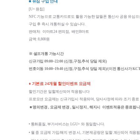
■ 유심 구입 안내
[U+ 원칩]
NFC 기능으로 교통카드로도 활용 가능한 알뜰폰 통신사 공용 유심으
구입 후 즉시 개통하실 수 있습니다.
판매처:  이마트24 편의점,  배민B마트
금액: 8,800원
※ 셀프개통 가능시간
신규가입 09:00~22:00 (신정,구정,추석 당일 제외)
번호이동 10:00~19:40 
(신정,구정,추석 당일 제외)/(이전 통신사가 K
♦ 기본료 24개월 할인이벤트 요금제 
할인기간은 일할계산되어 적용됩니다
프로모션 요금제는 신규가입시 적용되며, 당사사정에 따라 조기 종료
 ■ 명의변경 , 요금제 변경 , 일시정지 , 해지시  이벤트적용은 종료됩니
• 
통화품질
, 
부가서비스는 
LGU+ 
와 동일합니다
.
• 
월 중 요금제 가입
/
해지 변경 시
, 
기본제공량은 일할 계산되어 적용