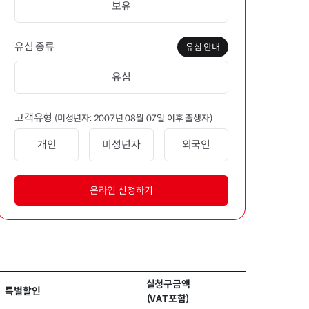
보유
유심 종류
유심 안내
유심
고객유형
(미성년자: 2007년 08월 07일 이후 출생자)
개인
미성년자
외국인
온라인 신청하기
실청구금액
특별할인
(VAT포함)