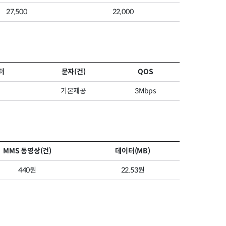
27,500
22,000
터
문자(건)
QOS
기본제공
3Mbps
MMS 동영상(건)
데이터(MB)
440원
22.53원