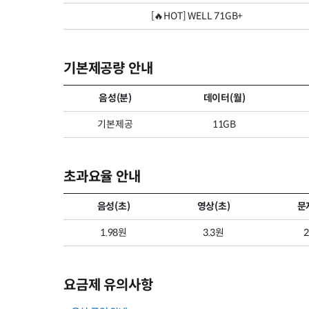
[🔥HOT] WELL 71GB+
기본제공량 안내
음성(분)
데이터(월)
기본제공
11GB
초과요율 안내
음성(초)
영상(초)
문
1.98원
3.3원
요금제 유의사항