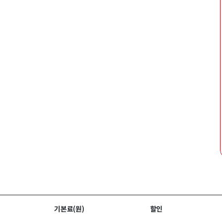
기본료(원)
할인