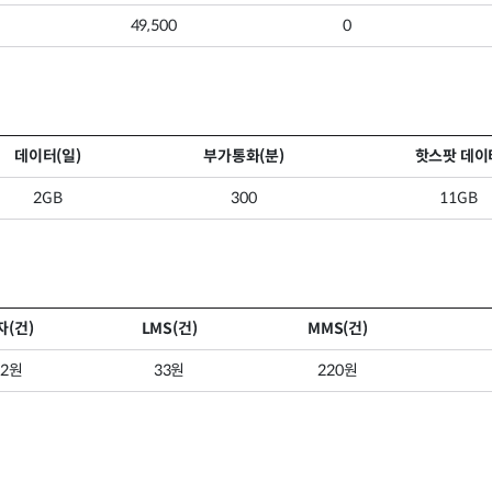
49,500
0
데이터(일)
부가통화(분)
핫스팟 데이
2GB
300
11GB
자(건)
LMS(건)
MMS(건)
22원
33원
220원