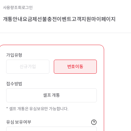
사용량조회
로그인
개통안내
요금제
선불충전
이벤트
고객지원
마이페이지
가입유형
신규가입
번호이동
접수방법
셀프 개통
* 셀프 개통은 유심보유만 가능합니다.
유심 보유여부