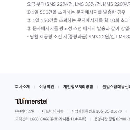
요금 부과(SMS 22원/건, LMS 33원/건, MMS 2
➀ 1일 500건을 초과하는 문자메시지를 발송한 경우
② 1일 150건을 초과하는 문자메시지를 월 10회 초과
③ 문자메시지를 광고성 스팸 메시지 발송과 같이 상업적
- 당월 제공량 소진 시(종량과금) SMS 22원/건 LMS 
회사소개
이용약관
개인정보처리방침
불법스팸대응센
(주)위너스텔
대표이사 서준
사업자등록번호 106-81-85679
고객센터
1688-8466
(유료)
자사폰 114
(무료)
운영시간
평일 09:00~