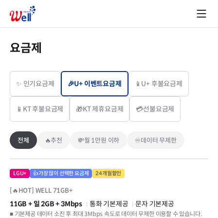
요금제
✨ 인기요금제
🎉U+ 이벤트요금제
📱U+ 후불요금제
📱KT 후불요금제
🎁KT 제휴요금제
💳선불요금제
전체
🔥추천
💸월 1만원 이하
♾️데이터 무제한
LGU+
👍가장 많이 선택한 요금제
24개월할인
[🔥HOT] WELL 71GB+
11GB
+ 일 2GB
+ 3Mbps
통화 기본제공
문자 기본제공
■ 기본제공 데이터 소진 후 최대 3Mbps 속도로 데이터 무제한 이용할 수 있습니다.