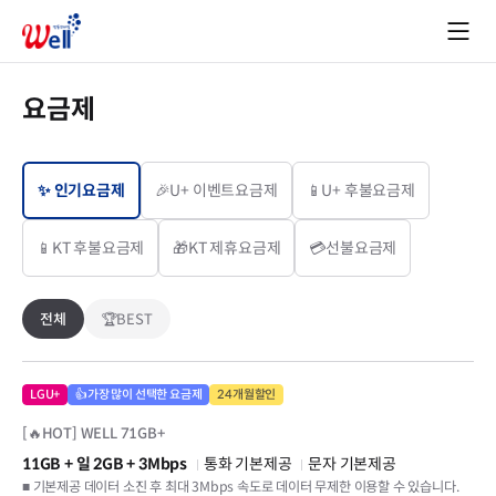
요금제
✨ 인기요금제
🎉U+ 이벤트요금제
📱U+ 후불요금제
📱KT 후불요금제
🎁KT 제휴요금제
💳선불요금제
전체
🏆BEST
LGU+
👍가장 많이 선택한 요금제
24개월할인
[🔥HOT] WELL 71GB+
11GB
+ 일 2GB
+ 3Mbps
통화 기본제공
문자 기본제공
■ 기본제공 데이터 소진 후 최대 3Mbps 속도로 데이터 무제한 이용할 수 있습니다.