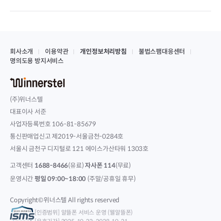
회사소개
이용약관
개인정보처리방침
불법스팸대응센터
명의도용 방지서비스
(주)위너스텔
대표이사 서준
사업자등록번호 106-81-85679
통신판매업신고 제2019-서울금천-0284호
서울시 금천구 디지털로 121 에이스가산타워 1303호
고객센터
1688-8466
(유료)
자사폰 114
(무료)
운영시간
평일 09:00~18:00
(주말/공휴일 휴무)
Copyright©위너스텔 All rights reserved
[인증범위] 알뜰폰 서비스 운영 (웰알뜰폰)