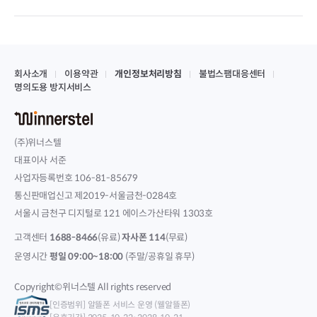
회사소개
이용약관
개인정보처리방침
불법스팸대응센터
명의도용 방지서비스
(주)위너스텔
대표이사 서준
사업자등록번호 106-81-85679
통신판매업신고 제2019-서울금천-0284호
서울시 금천구 디지털로 121 에이스가산타워 1303호
고객센터
1688-8466
(유료)
자사폰 114
(무료)
운영시간
평일 09:00~18:00
(주말/공휴일 휴무)
Copyright©위너스텔 All rights reserved
[인증범위] 알뜰폰 서비스 운영 (웰알뜰폰)