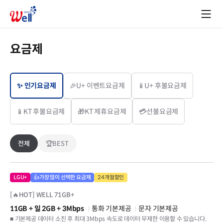
요금제
✨ 인기요금제
🎉U+ 이벤트요금제
📱U+ 후불요금제
📱KT 후불요금제
🎁KT 제휴요금제
💳선불요금제
전체
🏆BEST
LGU+
👍가장 많이 선택한 요금제
24개월할인
[🔥HOT] WELL 71GB+
11GB
+ 일 2GB
+ 3Mbps
통화 기본제공
문자 기본제공
■ 기본제공 데이터 소진 후 최대 3Mbps 속도로 데이터 무제한 이용할 수 있습니다.