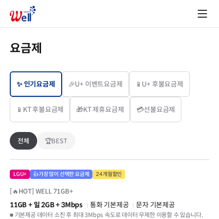
요금제
✨ 인기요금제
🎉U+ 이벤트요금제
📱U+ 후불요금제
📱KT 후불요금제
🎁KT 제휴요금제
💳선불요금제
전체
🏆BEST
LGU+
👍가장 많이 선택한 요금제
24개월할인
[🔥HOT] WELL 71GB+
11GB
+ 일 2GB
+ 3Mbps
통화 기본제공
문자 기본제공
■ 기본제공 데이터 소진 후 최대 3Mbps 속도로 데이터 무제한 이용할 수 있습니다.