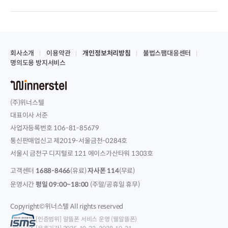
회사소개
이용약관
개인정보처리방침
불법스팸대응센터
명의도용 방지서비스
(주)위너스텔
대표이사 서준
사업자등록번호 106-81-85679
통신판매업신고 제2019-서울금천-0284호
서울시 금천구 디지털로 121 에이스가산타워 1303호
고객센터
1688-8466
(유료)
자사폰 114
(무료)
운영시간
평일 09:00~18:00
(주말/공휴일 휴무)
Copyright©위너스텔 All rights reserved
[인증범위] 알뜰폰 서비스 운영 (웰알뜰폰)