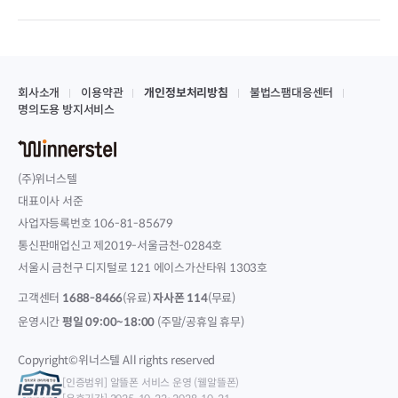
회사소개
이용약관
개인정보처리방침
불법스팸대응센터
명의도용 방지서비스
(주)위너스텔
대표이사 서준
사업자등록번호 106-81-85679
통신판매업신고 제2019-서울금천-0284호
서울시 금천구 디지털로 121 에이스가산타워 1303호
고객센터
1688-8466
(유료)
자사폰 114
(무료)
운영시간
평일 09:00~18:00
(주말/공휴일 휴무)
Copyright©위너스텔 All rights reserved
[인증범위] 알뜰폰 서비스 운영 (웰알뜰폰)