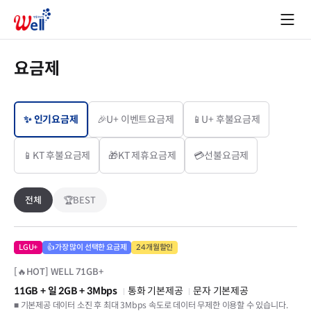
요금제
✨ 인기요금제
🎉U+ 이벤트요금제
📱U+ 후불요금제
📱KT 후불요금제
🎁KT 제휴요금제
💳선불요금제
전체
🏆BEST
LGU+
👍가장 많이 선택한 요금제
24개월할인
[🔥HOT] WELL 71GB+
11GB
+ 일 2GB
+ 3Mbps
통화 기본제공
문자 기본제공
■ 기본제공 데이터 소진 후 최대 3Mbps 속도로 데이터 무제한 이용할 수 있습니다.