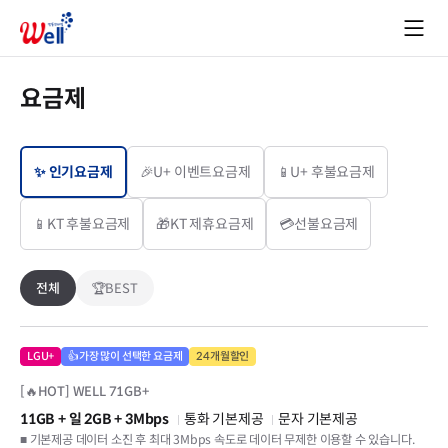
요금제
✨ 인기요금제
🎉U+ 이벤트요금제
📱U+ 후불요금제
📱KT 후불요금제
🎁KT 제휴요금제
💳선불요금제
전체
🏆BEST
LGU+
👍가장 많이 선택한 요금제
24개월할인
[🔥HOT] WELL 71GB+
11GB
+ 일 2GB
+ 3Mbps
통화 기본제공
문자 기본제공
■ 기본제공 데이터 소진 후 최대 3Mbps 속도로 데이터 무제한 이용할 수 있습니다.