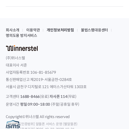
회사소개
이용약관
개인정보처리방침
불법스팸대응센터
명의도용 방지서비스
(주)위너스텔
대표이사 서준
사업자등록번호 106-81-85679
통신판매업신고 제2019-서울금천-0284호
서울시 금천구 디지털로 121 에이스가산타워 1303호
고객센터
1688-8466
(유료)
자사폰 114
(무료)
운영시간
평일 09:00~18:00
(주말/공휴일 휴무)
Copyright©위너스텔 All rights reserved
[인증범위] 알뜰폰 서비스 운영 (웰알뜰폰)