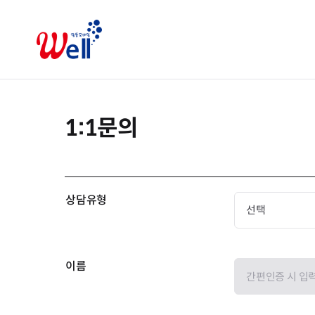
1:1문의
상담유형
이름