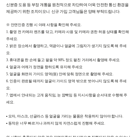
신분증 도용 등 부정 개통을 원천적으로 차단하여 더욱 안전한 통신 환경을 
제공하기 위한 조치이오니  신규 가입 고객님들은 양해 부탁드립니다
. 
※ 안면인증 진행 시 아래 사항을 확인해 주세요
.
1. 
촬영 전 카메라 렌즈를 닦고
, 
카메라 사용 및 카메라 권한 허용 상태를 확인해 
주세요
.
2. 
밝은 장소에서 촬영하고
, 
역광이나 얼굴에 그림자가 생기지 않도록 해 주세
요
.
3. 
휴대폰을 한 손에 들고 팔을 약
 90% 
정도 펼친 거리에서 촬영해 주세요
.
4. 
얼굴과 어깨가 정면을 향하도록 유지해 주세요
5. 
얼굴을 화면의 가이드 영역
(
원
) 
안에 맞춰 정면으로 촬영해 주세요
.
6. 
인증이 완료될 때까지 얼굴이 가이드 영역 밖으로 벗어나지 않도록 해 주세
요
.
7. 
앱에서 안내되는 고개 움직임
, 
눈 깜빡임 등 지시사항을 순서대로 수행해 주
세요
.  
▪
︎ 
모자
, 
마스크
, 
선글라스 등 얼굴을 가리는 물품은 착용하지 않아야 합니다
. 
▪
︎ 
동작은 너무 빠르거나 과하지 않게 자연스럽게 진행해 주세요
.