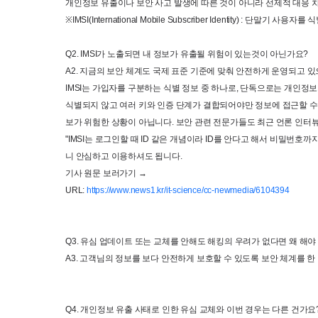
개인정보 유출이나 보안 사고 발생에 따른 것이 아니라 선제적 대응
※
IMSI(International Mobile Subscriber 
Identity) : 
단말기 사용자를 식
Q2. IMSI
가 노출되면 내 정보가 유출될 위험이 있는것이 아닌가요
?
A2. 
지금의 보안 체계도 국제
표준 기준에
맞춰
안전하게
운영되고
있
IMSI
는 가입자를 구분하는 식별 정보 중 하나로
, 
단독으로는 개인정보
식별되지 않고 여러 키와 인증 단계가 결합되어야만 정보에 접근할 
보가 위험한 상황이 아닙니다
. 
보안 관련 전문가들도 최근 언론 인터
"IMSI
는 로그인할 때
 ID 
같은 개념이라
 ID
를 안다고 해서 비밀번호까지
니 안심하고 이용하셔도 됩니다
.
기사 원문 보러가기 
→

URL: 
https://www.news1.kr/it-science/cc-newmedia/6104394
Q3. 
유심 업데이트 또는 교체를 안해도 해킹의 우려가 없다면 왜 해야
A3. 
고객님의 정보를 보다 안전하게 보호할 수 있도록 보안 체계를 한
Q4. 
개인정보 유출 사태로 인한 유심 교체와 이번 경우는 다른 건가요