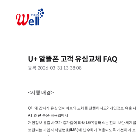
U+ 알뜰폰 고객 유심교체 FAQ
등록
2026-03-31 13:38:08
<시행 배경
>
Q1. 
왜 갑자기 유심 업데이트와 교체를 진행하나요
? 
개인정보 유출 
A1. 
최근 통신
·
금융업에서

개인정보 유출 사고가 증가함에 따라
 LG
유플러스는 전체 보안 체계
보관되는 가입자 식별번호
(IMSI)
에 난수화가 적용되도록 개선하여 