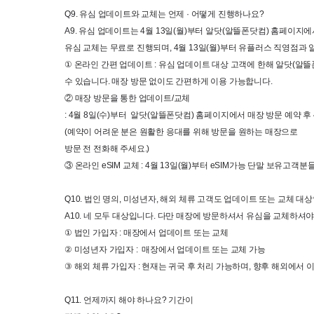
Q9. 
유심 업데이트와 교체는 언제 
· 
어떻게 진행하나요
?
A9. 
유심 업데이트는
 4
월
 13
일
(
월
)
부터 알닷
(
알뜰폰닷컴
) 
홈페이지에서
유심 교체는 무료로 진행되며
, 4
월
 13
일
(
월
)
부터 유플러스 직영점과
① 
온라인 간편 업데이트
 : 
유심 업데이트 대상 고객에 한해 알닷
(
알뜰
수 있습니다
. 
매장 방문 없이도 간편하게 이용 가능합니다
.
② 매장 방문을 통한 업데이트
/
교체
: 4
월
 8
일
(
수
)
부터
알닷
(
알뜰폰닷컴
) 
홈페이지에서 매장 방문 예약 후
(
예약이 어려운 분은 원활한 응대를 위해 방문을 원하는 매장으로

방문 전 전화해 주세요
.)
③ 온라인
 eSIM 
교체
 : 4
월
 13
일
(
월
)
부터
 eSIM
가능 단말 보유고객분
Q10. 
법인 명의
, 
미성년자
, 
해외 체류 고객도 업데이트 또는 교체 대
A10. 
네 모두 대상입니다. 다만 매장에 방문하셔서 유심을 교체하셔야
① 
법인 가입자 
: 
매장에서 업데이트 또는 교체
② 
미성년자 가입자
 :  
매장에서 업데이트 또는 교체 가능
③ 
해외 체류 가입자
 : 
현재는 귀국 후 처리 가능하며
, 
향후 해외에서 이
Q11. 
언제까지 해야 하나요
? 
기간이
