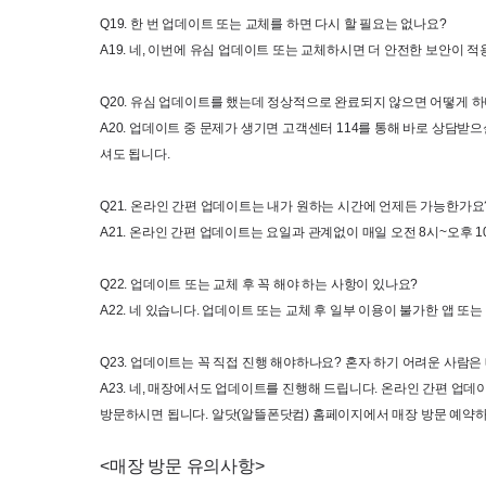
Q19. 
한 번 업데이트 또는 교체를 하면 다시 할 필요는 없나요
?
A19. 
네
, 
이번에 유심 업데이트 또는 교체하시면 더 안전한 보안이 적
Q20. 
유심 업데이트를 했는데 정상적으로 완료되지 않으면 어떻게 
A20. 
업데이트 중 문제가 생기면 고객센터
 114
를 통해 바로 상담받으
셔도 됩니다
.
Q21. 
온라인 간편 업데이트는 내가 원하는 시간에 언제든 가능한가요
A21. 
온라인 간편 업데이트는 요일과 관계없이 매일 오전
 8
시
~
오후
 1
Q22. 
업데이트 또는 교체 후 꼭 해야 하는 사항이 있나요
?
A22. 
네 있습니다
. 
업데이트 또는 교체 후 일부 이용이 불가한 앱 또
Q23. 
업데이트는 꼭 
직접 진행 해야하나요
? 
혼자 하기 어려운 사람은
A23. 
네
, 
매장에서도 업데이트를 진행해 드립니다
. 
온라인 
간편 업데
방문하시면 됩니다
. 
알닷
(
알뜰폰닷컴
) 
홈페이지에서 매장 방문 예약
<
매장 방문 유의사항
>