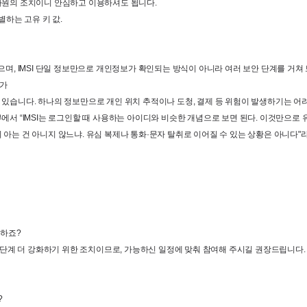
 차원의 조치이니 안심하고 이용하셔도 됩니다
.
별하는 고유 키 값
.
으며
, IMSI 
단일 정보만으로 개인정보가 확인되는
방식이
아니라
여러
보안 단계를
거쳐
가

수 있습니다
. 
하나의 정보만으로 개인 위치 추적이나 도청
, 
결제 등 위험이 발생하기는 어
뷰에서 
“IMSI
는 로그인할 때 사용하는 아이디와 비슷한 개념으로 보면 된다
. 
이것만으로 유
 아는 건 아니지 않느냐
. 
유심 복제나 통화
·
문자 탈취로 이어질 수 있는 상황은 아니다
"
 하죠
? ​
 단계 더 강화하기 위한 조치이므로
, 
가능하신 일정에 맞춰 참여해 주시길 권장드립니다
.
?