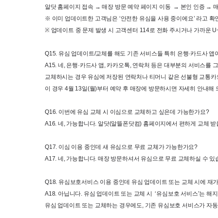
알닷 홈페이지 접속 
→ 
매장 방문 예약 페이지 이동
  → 
본인 인증 
→ 
※ 이미 업데이트한 고객님은 
‘
안전한 유심을 사용 중이에요
’ 
라고 확
※ 
업데이트 중 문제 발생 시 고객센터
 114
로 전화 주시거나 가까운
 U
Q15. 
유심 업데이트
/
교체를 해도 기존 서비스들 특히 은행
·
카드사 앱
A15. 
네
, 
은행
·
카드사 앱
, 
카카오톡
, 
연락처 등은 대부분의 서비스를 
교체하시는 경우 유심에 저장된 연락처나 티머니 같은 선불형 교통카드
이 경우
 4
월
 13
일
(
월
)
부터 예약 후 매장에 방문하시면 자세히 안내해
Q16. 
이번에 유심 교체 시 이심으로 교체하고 싶은데 가능한가요
? 
A16. 
네
, 
가능합니다
. 
알닷
(
알뜰폰닷컴
) 
홈페이지에서 편하게 교체 받
Q17. 
이심 이용 중인데 새 유심으로 무료 교체가 가능한가요
? 
A17. 
네
, 
가능합니다
. 
매장 방문하셔서 유심으로 무료 교체하실 수 있
Q18. 
유심보호서비스 이용 중인데 유심 업데이트 또는 교체 시에 재
A18. 
아닙니다
. 
유심
업데이트 또는 교체 시 
 ‘
유심보호
서비스
’
는
해지
유심
업데이트 또는 교체하는
경우에도
, 
기존
유심보호
서비스가 자