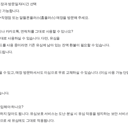
매장과 방문일자
/
시간 선택
인 가능합니다
.
+
직영점 또는 알뜰폰플러스
(
홈플러스
) 
매장을 방문해 주세요
.
이나 카카오톡
, 
연락처를 그대로 사용할 수 있나요
?
그대로 사용하실 수 있습니다
. 
다만
, 
유심을

를 사용 중이라면 기존 유심에 남아 있는 잔액 환불이 필요할 수 있습니다
.
 드립니다
.
을 수 있고
, 
매장 방문하셔서도 이심으로 무료 교체하실 수 있습니다
. (
이심 사용 가능 단
습니다
.
가입해야 하나요
?
하지
않아도
됩니다
. 
유심보호
서비스는
도난
·
분실
시
유심
악용을
방지하는
보안
서비스
동으로
새
유심에도
그대로
적용됩니다
.