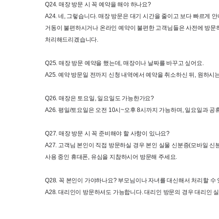
Q24. 
매장 방문 시 꼭 예약을 해야 하나요
?
A24. 
네
, 
그렇습니다
. 
매장 방문은 대기 시간을 줄이고 보다 빠르게 안
거동이 불편하시거나 온라인 예약이 불편한 고객님들은 사전에 방문
처리해드리겠습니다
. 
Q25. 
매장 방문 예약을 했는데
, 
매장이나 날짜를 바꾸고 싶어요
. 
A25. 
예약 방문일 전까지 신청 내역에서 예약을 취소하신 뒤
, 
원하시는
Q26. 
매장은 토요일
, 
일요일도 가능한가요
?
A26. 
평일
/
토요일은 오전
 10
시
~
오후
 8
시까지 가능하며
, 
일요일과 공휴
Q27. 
매장 방문 시 꼭 준비해야 할 사항이 있나요
?
A27. 
고객님 본인이 직접 방문하실 경우 본인 실물 신분증
(
모바일 신
사용 중인 휴대폰
, 
유심을 지참하시어 방문해 주세요.
Q28. 
꼭 본인이 가야하나요
? 
부모님이나 
자녀를 대신해서 처리할 수
A28. 
대리인이 방문하셔도 
가능합니다
. 
대리인 방문의 경우 대리인 