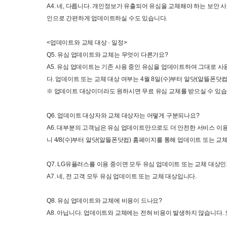
A4. 
네
, 
다릅니다
. 
개인정보가 유출되어 유심을 교체해야 하는 보안 
인으로 간편하게 업데이트하실 수도 있습니다
.
<
업데이트와 교체 대상 
· 
일정
>
Q5. 
유심 업데이트와 교체는 무엇이 다른가요
?
A5. 
유심 업데이트는 기존 사용 중인 유심을 업데이트하여 그대로 사
다
. 
업데이트 또는 교체 대상 여부는
 4
월
 8
일
(
수
)
부터 알닷
(
알뜰폰닷
※ 업데이트 대상이더라도 원하시면 무료 유심 교체를 받으실 수 있
Q6. 
업데이트 대상자와 교체 대상자는 어떻게 구분되나요
?
A6. 
대부분의 고객님은 유심 업데이트만으로도 더 안전한 서비스 이
니
 4/8(
수
)
부터 알닷
(
알뜰폰닷컴
) 
홈페이지를 통해 업데이트 또는 교체
Q7. LG
유플러스를 이용 중이면 모두 유심 업데이트 또는 교체 대상
A7. 
네
, 
전 고객 모두 유심 업데이트 또는 교체 대상입니다
.
Q8. 
유심 업데이트와 교체에 비용이 드나요
?
A8. 
아닙니다
. 
업데이트와 교체에는 전혀 비용이 발생하지 않습니다
. 