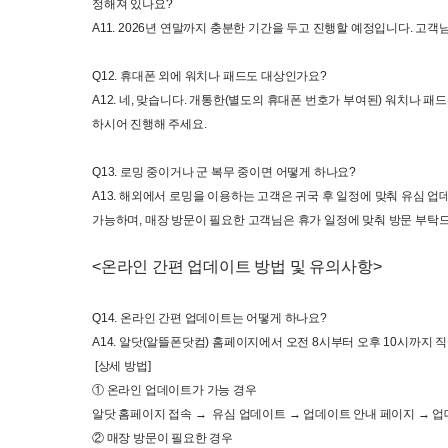
정해져 있나요
?
A11. 2026
년 연말까지 충분한 기간을 두고 진행할 예정입니다
. 
고객님
Q12. 
휴대폰 외에 워치나 패드도 대상인가요
?
A12. 
네
, 
맞습니다
. 
개통한
(
별도의 휴대폰 번호가 부여된
) 
워치나 패드
하시어 진행해 주세요
.
Q13. 
로밍 중이거나 군 복무 중이면 어떻게 하나요
? 
A13. 
해외에서 로밍을 이용하는 고객은 귀국 후 일정에 맞춰 유심 업
가능하며, 매장 방문이 필요한 고객님은 휴가 일정에 맞춰 방문 부
<
온라인 간편 업데이트 방법 및 유의사항
>
Q14. 
온라인 간편 업데이트는 어떻게 하나요
? 
A14. 
알닷
(
알뜰폰닷컴
) 
홈페이지에서 오전
 8
시부터 오후 
10
시까지 직
 [
상세 방법
]
① 온라인 업데이트가 가능 경우
알닷 홈페이지 접속 
→  
유심 업데이트 
→ 
업데이트 안내 페이지 
→ 
업
② 매장 방문이 필요한 경우