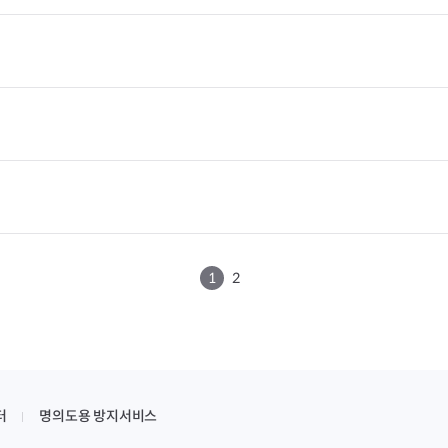
1
2
터
명의도용 방지서비스