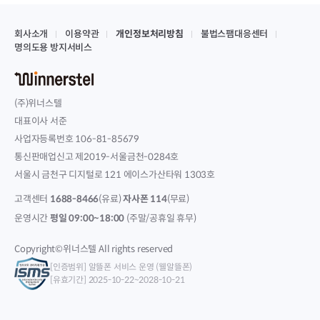
회사소개
이용약관
개인정보처리방침
불법스팸대응센터
명의도용 방지서비스
(주)위너스텔
대표이사 서준
사업자등록번호 106-81-85679
통신판매업신고 제2019-서울금천-0284호
서울시 금천구 디지털로 121 에이스가산타워 1303호
고객센터
1688-8466
(유료)
자사폰 114
(무료)
운영시간
평일 09:00~18:00
(주말/공휴일 휴무)
Copyright©위너스텔 All rights reserved
[인증범위] 알뜰폰 서비스 운영 (웰알뜰폰)
[유효기간] 2025-10-22~2028-10-21