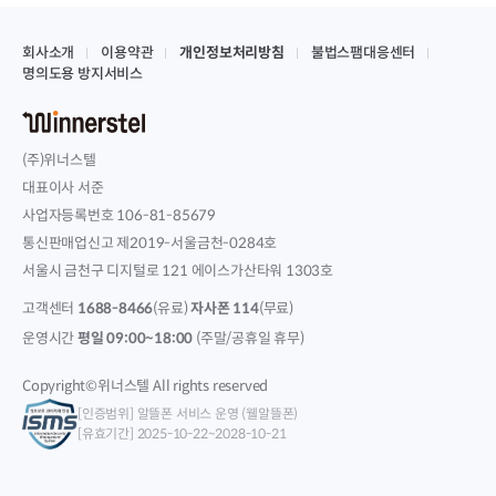
회사소개
이용약관
개인정보처리방침
불법스팸대응센터
명의도용 방지서비스
(주)위너스텔
대표이사 서준
사업자등록번호 106-81-85679
통신판매업신고 제2019-서울금천-0284호
서울시 금천구 디지털로 121 에이스가산타워 1303호
고객센터
1688-8466
(유료)
자사폰 114
(무료)
운영시간
평일 09:00~18:00
(주말/공휴일 휴무)
Copyright©위너스텔 All rights reserved
[인증범위] 알뜰폰 서비스 운영 (웰알뜰폰)
[유효기간] 2025-10-22~2028-10-21