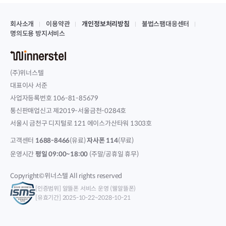
회사소개
이용약관
개인정보처리방침
불법스팸대응센터
명의도용 방지서비스
(주)위너스텔
대표이사 서준
사업자등록번호 106-81-85679
통신판매업신고 제2019-서울금천-0284호
서울시 금천구 디지털로 121 에이스가산타워 1303호
고객센터
1688-8466
(유료)
자사폰 114
(무료)
운영시간
평일 09:00~18:00
(주말/공휴일 휴무)
Copyright©위너스텔 All rights reserved
[인증범위] 알뜰폰 서비스 운영 (웰알뜰폰)
[유효기간] 2025-10-22~2028-10-21