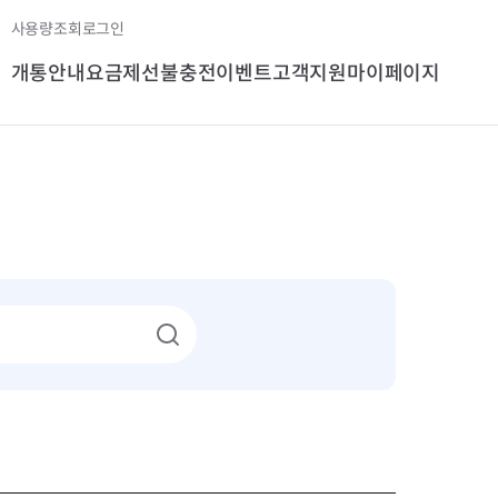
사용량조회
로그인
개통안내
요금제
선불충전
이벤트
고객지원
마이페이지