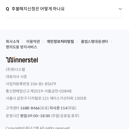
Q
후불해지신청은 어떻게 하나요
회사소개
이용약관
개인정보처리방침
불법스팸대응센터
명의도용 방지서비스
(주)위너스텔
대표이사 서준
사업자등록번호 106-81-85679
통신판매업신고 제2019-서울금천-0284호
서울시 금천구 디지털로 121 에이스가산타워 1303호
고객센터
1688-8466
(유료)
자사폰 114
(무료)
운영시간
평일 09:00~18:00
(주말/공휴일 휴무)
Copyright©위너스텔 All rights reserved