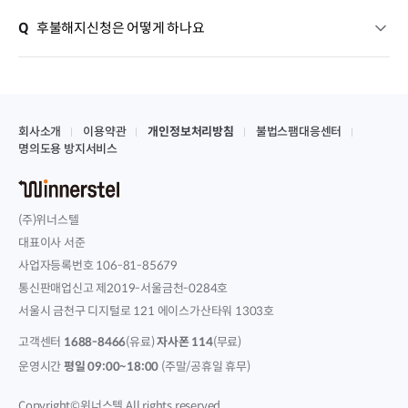
Q
후불해지신청은 어떻게 하나요
회사소개
이용약관
개인정보처리방침
불법스팸대응센터
명의도용 방지서비스
(주)위너스텔
대표이사 서준
사업자등록번호 106-81-85679
통신판매업신고 제2019-서울금천-0284호
서울시 금천구 디지털로 121 에이스가산타워 1303호
고객센터
1688-8466
(유료)
자사폰 114
(무료)
운영시간
평일 09:00~18:00
(주말/공휴일 휴무)
Copyright©위너스텔 All rights reserved