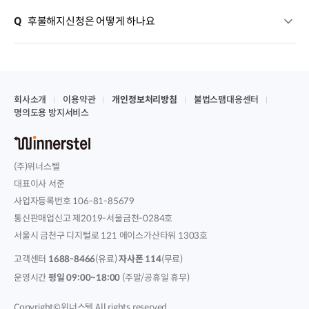
Q
후불해지신청은 어떻게 하나요
회사소개
이용약관
개인정보처리방침
불법스팸대응센터
명의도용 방지서비스
(주)위너스텔
대표이사 서준
사업자등록번호 106-81-85679
통신판매업신고 제2019-서울금천-0284호
서울시 금천구 디지털로 121 에이스가산타워 1303호
고객센터
1688-8466
(유료)
자사폰 114
(무료)
운영시간
평일 09:00~18:00
(주말/공휴일 휴무)
Copyright©위너스텔 All rights reserved