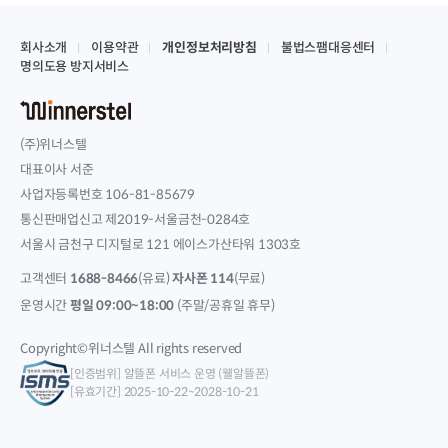
회사소개
이용약관
개인정보처리방침
불법스팸대응센터
명의도용 방지서비스
(주)위너스텔
대표이사 서준
사업자등록번호 106-81-85679
통신판매업신고 제2019-서울금천-0284호
서울시 금천구 디지털로 121 에이스가산타워 1303호
고객센터
1688-8466
(유료)
자사폰 114
(무료)
운영시간
평일 09:00~18:00
(주말/공휴일 휴무)
Copyright©위너스텔 All rights reserved
[인증범위] 알뜰폰 서비스 운영 (웰알뜰폰)
[유효기간] 2025-10-22~2028-10-21