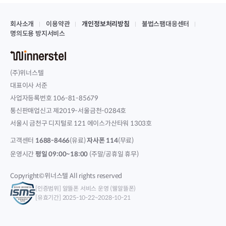
회사소개
이용약관
개인정보처리방침
불법스팸대응센터
명의도용 방지서비스
(주)위너스텔
대표이사 서준
사업자등록번호 106-81-85679
통신판매업신고 제2019-서울금천-0284호
서울시 금천구 디지털로 121 에이스가산타워 1303호
고객센터
1688-8466
(유료)
자사폰 114
(무료)
운영시간
평일 09:00~18:00
(주말/공휴일 휴무)
Copyright©위너스텔 All rights reserved
[인증범위] 알뜰폰 서비스 운영 (웰알뜰폰)
[유효기간] 2025-10-22~2028-10-21