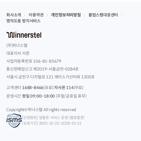
회사소개
이용약관
개인정보처리방침
불법스팸대응센터
명의도용 방지서비스
(주)위너스텔
대표이사 서준
사업자등록번호 106-81-85679
통신판매업신고 제2019-서울금천-0284호
서울시 금천구 디지털로 121 에이스가산타워 1303호
고객센터
1688-8466
(유료)
자사폰 114
(무료)
운영시간
평일 09:00~18:00
(주말/공휴일 휴무)
Copyright©위너스텔 All rights reserved
[인증범위] 알뜰폰 서비스 운영 (웰알뜰폰)
[유효기간] 2025-10-22~2028-10-21