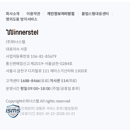
회사소개
이용약관
개인정보처리방침
불법스팸대응센터
명의도용 방지서비스
(주)위너스텔
대표이사 서준
사업자등록번호 106-81-85679
통신판매업신고 제2019-서울금천-0284호
서울시 금천구 디지털로 121 에이스가산타워 1303호
고객센터
1688-8466
(유료)
자사폰 114
(무료)
운영시간
평일 09:00~18:00
(주말/공휴일 휴무)
Copyright©위너스텔 All rights reserved
[인증범위] 알뜰폰 서비스 운영 (웰알뜰폰)
[유효기간] 2025-10-22~2028-10-21