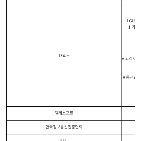
LGU+
1.과금
LGU+
6.고객사용
8.통신요금
텔레소프트
한국정보통신진흥협회
개
키컴