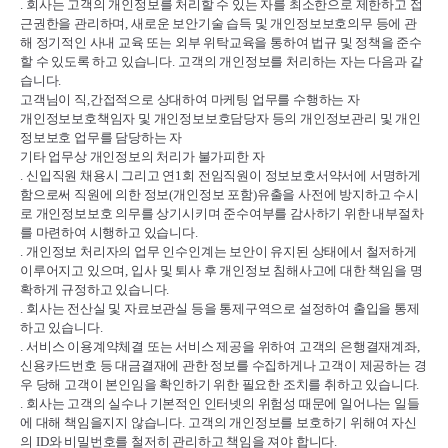
.
회사는 고객의 개인정보를 처리할 수 있는 자를 최소한으로 제한하고 접
근권한을 관리하며
,
새로운 보안기술 습득 및 개인정보보호의무 등에 관
해 정기적인 사내 교육 또는 외부 위탁교육을 통하여 법규 및 정책을 준수
할 수 있도록 하고 있습니다
.
고객의 개인정보를 처리하는 자는 다음과 같
습니다
.
고객님이 직
,
간접적으로 상대하여 마케팅 업무를 수행하는 자
개인정보보호책임자 및 개인정보보호담당자 등의 개인정보관리 및 개인
정보보호 업무를 담당하는 자
기타 업무상 개인정보의 처리가 불가피한 자
.
신입직원 채용시 그리고 연
1
회 전임직원이 정보보호서약서에 서명하게
함으로써 직원에 의한 정보
(
개인정보 포함
)
유출을 사전에 방지하고 수시
로 개인정보보호 의무를 상기시키며 준수여부를 감사하기 위한 내부절차
를 마련하여 시행하고 있습니다
.
.
개인정보 처리자의 업무 인수인계는 보안이 유지된 상태에서 철저하게
이루어지고 있으며
,
입사 및 퇴사 후 개인정보 침해사고에 대한 책임을 명
확하게 규정하고 있습니다
.
.
회사는 전산실 및 자료보관실 등을 통제구역으로 설정하여 출입을 통제
하고 있습니다
.
.
서비스 이용계약체결 또는 서비스 제공을 위하여 고객의 은행결재계좌
,
신용카드번호 등 대금결재에 관한 정보를 수집하게나 고객이 제공하는 경
우 당해 고객이 본인임을 확인하기 위한 필요한 조치를 취하고 있습니다
.
.
회사는 고객의 실수나 기본적인 인터넷의 위험성 때문에 일어나는 일들
에 대해 책임을지지 않습니다
.
고객의 개인정보를 보호하기 위해여 자신
의
ID
와 비밀번호를 철저히 관리하고 책임을 져야 합니다
.