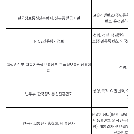
고유식별번호(주민등록번호
한국정보통신진흥협회, 신분증 발급기관
번호, 운전면허증번
성명, 성별, 생년월일, 이
NICE신용평가정보
호(주민등록번호, 외국인등
(D
행정안전부, 과학기술정보통신부, 한국정보통신진흥협
성명, 주
회
성명, 국적, 여권번호, 외
법무부, 한국정보통신진흥협회
전화
단말기정보(IMEI, 모델명,
민등록번호, 외국인등록번호
한국정보통신진흥협회, 타 통신사
명), 개통일자, 생년월일, 
전화번호, 