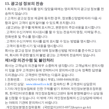
13.
광고성 정보의 전송
1.
회사는 고객의 동의를 얻지 않았을 때에는 영리목적의 광고성 정보를 전
송하지 않습니다
.
2.
고객이 광고성 정보 제공에 동의한 경우
,
정보통신망법에 따라 다음 사
항과 같이 고객이 쉽게 알아볼 수 있도록 조치합니다
.
. (
광고
)
라는 문구를 제목에 표시하고
,
본문란의 주요내용을 표시합니다
.
.
고객이 수신거부의 의사표시를 할 수 있는 전송자의 명칭
,
이메일 주소
,
전화번호 및 주소를 명시합니다
.
.
고객이 수신거부의 의사를 쉽게 표시할 수 있는 방법을 명시합니다
.
.
고객이 동의한 시기 및 내용을 명시합니다
.
회사는 광고성 정보 전송에 대해 정보통신방법 제
50
조를 준수하고 있으
며
,
회사와 무관한 별도의 불법 광고는 고객에게 전송하지 않습니다
.
제
14
장 의견수렴 및 불만처리
회사는 고객님의 의견을 매우 소중하게 생각합니다
.
고객님께서 문의사항
이 있을 경우 고객센터 등에 연락하시어 문의하시면 신속 정확한 답변을
드리겠습니다
.
고객센터 연락처는 다음과 같습니다
.
1.
전화번호
:
114(
자사 이용시 무료
), 1688-8466(
유료
)
2.
온라인 상담
:
www.idowell.co.kr
로 접속하신 후 고객센터 상담문의
3.
기타 개인정보침해로 인한 구제를 받기 위하여 개인정보분쟁조정위원
회
,
한국인터넷진흥원 개인정보침해신고센터 등에 분쟁해결이나 상담 등
을 신청할 수 있습니다
.
이 밖에 기타 개인정보침해의 신고상담에 대해서
는 아래의 기관에 문의하시기 바랍니다
.
.
개인정보분쟁조정위원회
: (
국번없이
)1833-6972(kopico.go.kr)