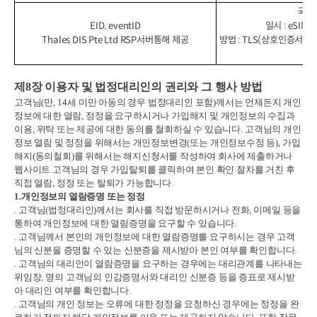
국가 
EID, eventID
일시 : eSI
Thales DIS Pte Ltd RSP서버통해 제공
방법 : TLS(상호인증서기
제
8
장 이용자 및 법정대리인의 권리와 그 행사 방법
고객님
(
만
, 14
세 미만 아동의 경우 법정대리인 포함
)
께서는 언제든지 개인
정보에 대한 열람
,
정정을 요구하시거나 가입해지 및 개인정보의 수집과
이용
,
위탁 또는 제공에 대한 동의를 철회하실 수 있습니다
.
고객님의 개인
정보 열람 및 정정을 위해서는 개인정보변경
(
또는 개인정보수정 등
),
가입
해지
(
동의철회
)
를 위해서는 해지신청서를 작성하여 회사에 제출하거나
웹사이트 고객님의 경우 가입탈퇴를 클릭하여 본인 확인 절차를 거친 후
직접 열람
,
정정 또는 탈퇴가 가능합니다
.
1.
개인정보의 열람증명 또는 정정
.
고객님
(
법정대리인
)
께서는 회사를 직접 방문하시거나 전화
,
이메일 등을
통하여 개인정보에 대한 열람증명을 요구할 수 있습니다
.
.
고객님께서 본인의 개인정보에 대한 열람증명를 요구하시는 경우 고객
님의 신분을 증명할 수 있는 신분증을 제시받아 본인 여부를 확인합니다
.
.
고객님의 대리인이 열람증명을 요구하는 경우에는 대리관계를 나타내는
위임장
,
명의 고객님의 인감증명서와 대리인 신분증 등을 증표로 제시받
아 대리인 여부를 확인합니다
.
.
고객님의 개인 정보는 오류에 대한 정정을 요청하신 경우에는 정정을 완