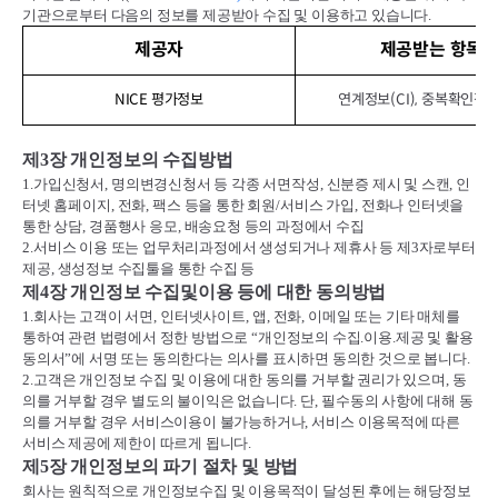
기관으로부터 다음의 정보를 제공받아 수집 및 이용하고 있습니다
.
제공자
제공받는 항목
NICE 평가정보
연계정보(CI), 중복확인정보(
제
3
장 개인정보의 수집방법
1.
가입신청서
,
명의변경신청서 등 각종 서면작성
,
신분증 제시 및 스캔
,
인
터넷 홈페이지
,
전화
,
팩스 등을 통한 회원
/
서비스 가입
,
전화나 인터넷을
통한 상담
,
경품행사 응모
,
배송요청 등의 과정에서 수집
2.
서비스 이용 또는 업무처리과정에서 생성되거나 제휴사 등 제
3
자로부터
제공
,
생성정보 수집툴을 통한 수집 등
제
4
장 개인정보 수집및이용 등에 대한 동의방법
1.
회사는 고객이 서면
,
인터넷사이트
,
앱
,
전화
,
이메일 또는 기타 매체를
통하여 관련 법령에서 정한 방법으로
“
개인정보의 수집
.
이용
.
제공 및 활용
동의서
”
에 서명 또는 동의한다는 의사를 표시하면 동의한 것으로 봅니다
.
2.
고객은 개인정보 수집 및 이용에 대한 동의를 거부할 권리가 있으며
,
동
의를 거부할 경우 별도의 불이익은 없습니다
.
단
,
필수동의 사항에 대해 동
의를 거부할 경우 서비스이용이 불가능하거나
,
서비스 이용목적에 따른
서비스 제공에 제한이 따르게 됩니다
.
제
5
장 개인정보의 파기 절차 및 방법
회사는 원칙적으로 개인정보수집 및 이용목적이 달성된 후에는 해당정보