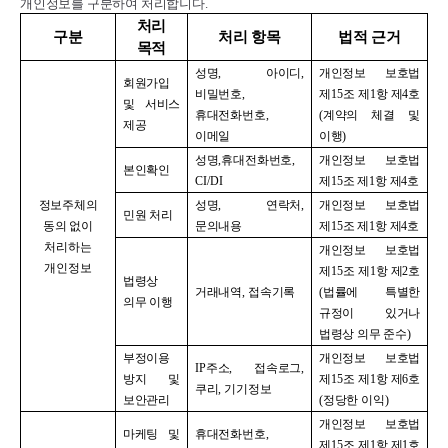
개인정보를 구분하여 처리합니다
.
처리
구분
처리 항목
법적 근거
목적
성명
,
아이디
,
개인정보 보호법
회원가입
비밀번호
,
제
15
조 제
1
항 제
4
호
및 서비스
휴대전화번호
,
(
계약의 체결 및
제공
이메일
이행
)
성명
,
휴대전화번호
,
개인정보 보호법
본인확인
CI/DI
제
15
조 제
1
항 제
4
호
정보주체의
성명
,
연락처
,
개인정보 보호법
민원 처리
동의 없이
문의내용
제
15
조 제
1
항 제
4
호
처리하는
개인정보 보호법
개인정보
제
15
조 제
1
항 제
2
호
법령상
거래내역
,
접속기록
(
법률에 특별한
의무 이행
규정이 있거나
법령상 의무 준수
)
부정이용
개인정보 보호법
IP
주소
,
접속로그
,
방지 및
제
15
조 제
1
항 제
6
호
쿠리
,
기기정보
보안관리
(
정당한 이익
)
개인정보 보호법
마케팅 및
휴대전화번호
,
제
15
조 제
1
항 제
1
호