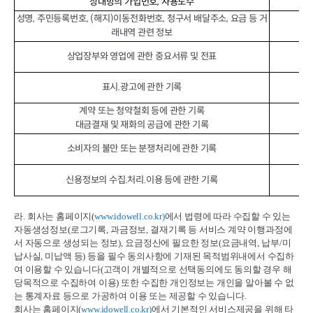
상대방의 가입번호, 사용도수
성명, 주민등록번호, (해지)이동전화번호, 청구서 배달주소, 요금 등 거
래내역 관련 정보
상업장부와 영업에 관한 중요서류 및 전표
표시.광고에 관한 기록
계약 또는 청약철회 등에 관한 기록
대금결재 및 재화의 공급에 관한 기록
소비자의 불만 또는 분쟁처리에 관한 기록
신용정보의 수집.처리.이용 등에 관한 기록
라
.
회사는 홈페이지
(
www.idowell.co.kr)
에서 법령에 따라 수집할 수 있는
자동생성정보
(
로그기록
,
과금정보
,
결재기록 등 서비스 계약 이행과정에
서 자동으로 생성되는 정보
),
요금정산에 필요한 정보
(
요금내역
,
납부
/
미
납사실
,
미납액 등
)
등을 필수 동의사항에 기재된 목적범위내에서 수집하
여 이용할 수 있습니다
(
고객이 개별적으로 선택동의에도 동의할 경우 해
당목적으로 수집하여 이용
)
또한 수집한 개인정보는 개인을 알아볼 수 없
는 통계자료 등으로 가공하여 이용 또는 제공할 수 있습니다
.
회사는 홈페이지
(
www.idowell.co.kr)
에서 기본적인 서비스제공을 위해 타