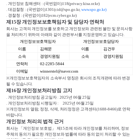
.
개인정보 침해센터
: (
국번없이
)118(privacy.kisa.or.kr)
.
대검찰청
: (
국번없이
)1301(cid@spo.go.kr,
www.spo.go.kr)
.
경찰청
: (
국번없이
)182(ecm.cyber.go.kr)
제
15
장 개인정보보호책임자 및 담당자 연락처
회사는 고객의 개인정보를 보호하고 개인정보와 관련된 불만 및 문의사항
을 처리하기 위하여 아래와 같이 관련부서를 지정운영하고 있습니다
.
개인정보보호책임자
개인정보보호담당자
이름
김해문
이름
김건우
소속
경영지원팀
소속
경영지원팀
연락처
02-2285-5844
이메일
winnerstel@naver.com
※
개인정보보호책임자의 소속부서 명칭은 회사의 조직개편에 따라 변경
될 수 있습니다
.
제
16
장 개인정보처리방침 고지
.
개인정보처리방침 공고일자
: 2025
년
06
월
25
일
.
개인정보처리방침 시행일자
:
2025
년
06
월
25
일
※
개인정보의 열람
,
정정
,
삭제
,
처리정정은 고객센터
(1688-8466)
로 연락
바랍니다
.
개인정보 처리의 법적 근거
회사는
「
개인정보 보호법
」
제
15
조에 따라 개인정보를 처리하며
,
정보
주체의 동의가 필요한 개인정보와 법률에 따라 동의 없이 처리할 수 있는