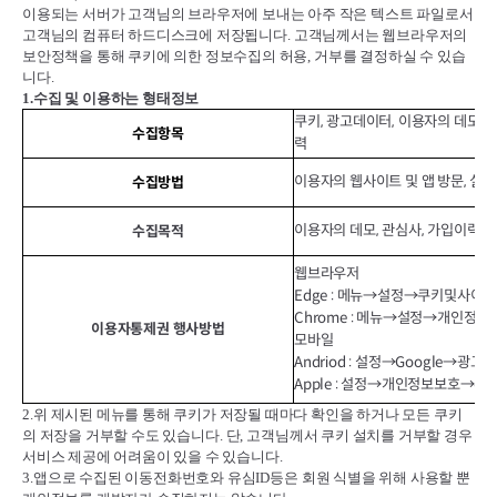
이용되는 서버가 고객님의 브라우저에 보내는 아주 작은 텍스트 파일로서
고객님의 컴퓨터 하드디스크에 저장됩니다
.
고객님께서는 웹브라우저의
보안정책을 통해 쿠키에 의한 정보수집의 허용
,
거부를 결정하실 수 있습
니다
.
1.
수집 및 이용하는 형태정보
쿠키, 광고데이터, 이용자의 데모(위
수집항목
력
이용자의 웹사이트 및 앱 방문, 실행
수집방법
이용자의 데모, 관심사, 가입이력에
수집목적
웹브라우저
Edge : 메뉴→설정→쿠키및사이
Chrome : 메뉴→설정→개인정
이용자통제권 행사방법
모바일
Andriod : 설정→Google→
Apple : 설정→개인정보보호→추
2.
위 제시된 메뉴를 통해 쿠키가 저장될 때마다 확인을 하거나 모든 쿠키
의 저장을 거부할 수도 있습니다
.
단
,
고객님께서 쿠키 설치를 거부할 경우
서비스 제공에 어려움이 있을 수 있습니다
.
3.
앱으로 수집된 이동전화번호와 유심
ID
등은 회원 식별을 위해 사용할 뿐