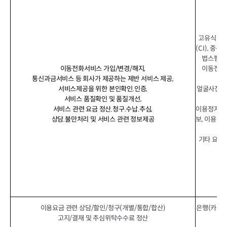
고유식별정보
(CI), 중
법스팸, 
이동전화서비스 가입/변경/해지,
이동전화번
통신과금서비스 등 회사가 제공하는 제반 서비스 제공,
서비스제공을 위한 본인확인.인증,
얼굴사진(특
서비스 품질확인 및 품질개선,
서비스 관련 요금 정산.청구.수납.추심,
이용정지기록
상담.불만처리 및 서비스 관련 정보제공
보, 이용컨
접
기타 요금
이용요금 관련 상담/할인/청구(개별/통합/합산)
은행(카드사
고지/결재 및 추심위탁수수료 정산