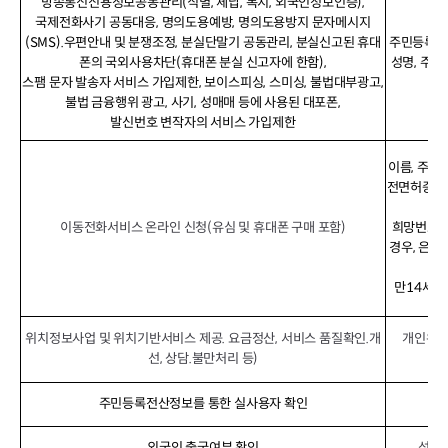
방송통신신용정보공동관리(식별, 체납, 복지, 외국인정보인증),
국제전화사기 공동대응, 명의도용예방, 명의도용방지 문자메시지
(SMS).우편안내 및 분쟁조정, 분실단말기 공동관리, 분실신고된 휴대
주민등록번호
폰의 국외사용차단(휴대폰 분실 신고자에 한함),
성명, 주소
스팸 문자 발송자 서비스 가입제한, 보이스피싱, 스미싱, 불법대부광고,
불법 금융행위 광고, 사기, 성매매 등에 사용된 대포폰,
발신번호 변작자의 서비스 가입제한
이름, 주민
전면허증번호)
수령
이동전화서비스 온라인 신청(유심 및 휴대폰 구매 포함)
희망번호,
경우, 은행
효
만14세 
위치정보사업 및 위치기반서비스 제공. 요금정산, 서비스 품질확인.개
개인위치
선, 상담.불만처리 등)
주민등록전산정보를 통한 실사용자 확인
외국인 출국여부 확인
성명,