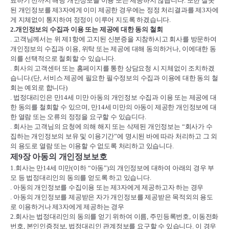
료하기 전까지 해당 개인정보를 이용 또는 제공하지 않습니다
.
또한 잘못
된 개인정보를 제
3
자에게 이미 제공한 경우에는 정정 처리결과를 제
3
자에
게 지체없이 통지하여 정정이 이루어 지도록 하겠습니다
.
2.
개인정보의 수집과 이용 또는 제공에 대한 동의 철회
.
고객님께서는 위 제
1
항에 고지된 신분증을 지참하시고 회사를 방문하여
개인정보의 수집과 이용
,
위탁 또는 제공에 대해 동의하거나
,
이에대한 동
의를 선택적으로 철회할 수 있습니다
.
.
회사의 고객센터 또는 홈페이지를 통한 상담요청 시 지체없이 조치하겠
습니다
.(
단
,
서비스 제공에 필요한 필수정보의 수집과 이용에 대한 동의 철
회는 예외로 합니다
)
.
법정대리인은 만
14
세 미만 아동의 개인정보 수집과 이용 또는 제공에 대
한 동의를 철회할 수 있으며
,
만
14
세 미만의 아동이 제공한 개인정보에 대
한 열람 또는 오류의 정정을 요구할 수 있습디다
.
.
회사는 고객님의 요청에 의해 해지 또는 삭제된 개인정보는
“
회사가 수
집하는 개인정보의 보유 및 이용기간
”
에 명시된 바에 따라 처리하고 그 외
의 용도로 열람 또는 이용할 수 없도록 처리하고 있습니다
.
제
9
장 아동의 개인정보보호
1.
회사는 만
14
세 미만
(
이하
“
아동
”)
의 개인정보에 대하여 아래의 경우 부
모 등 법정대리인의 동의를 얻도록 하고 있습니다
.
.
아동의 개인정보를 수집이용 또는 제
3
자에게 제공하고자 하는 경우
.
아동의 개인정보를 제공받은 자가 개인정보를 제공받은 목적외의 용도
로 이용하거나 제
3
자에게 제공하는 경우
2.
회사는 법정대리인의 동의를 얻기 위하여 이름
,
주민등록번호
,
이동전화
번호
,
본인인증정보
,
법정대리인 관계정보를 요구할 수 있습니다
.
이 경우