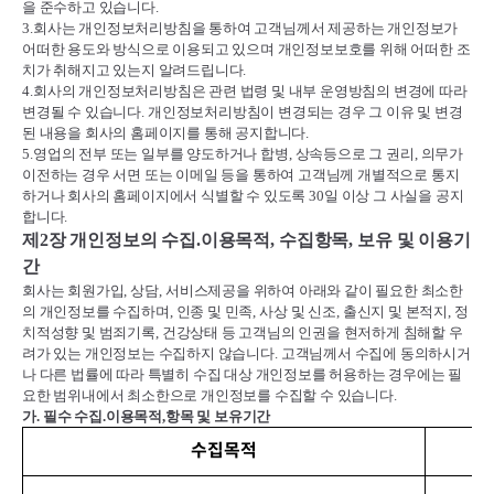
을 준수하고 있습니다
.
3.
회사는 개인정보처리방침을 통하여 고객님께서 제공하는 개인정보가
어떠한 용도와 방식으로 이용되고 있으며 개인정보보호를 위해 어떠한 조
치가 취해지고 있는지 알려드립니다
.
4.
회사의 개인정보처리방침은 관련 법령 및 내부 운영방침의 변경에 따라
변경될 수 있습니다
.
개인정보처리방침이 변경되는 경우 그 이유 및 변경
된 내용을 회사의 홈페이지를 통해 공지합니다
.
5.
영업의 전부 또는 일부를 양도하거나 합병
,
상속등으로 그 권리
,
의무가
이전하는 경우 서면 또는 이메일 등을 통하여 고객님께 개별적으로 통지
하거나 회사의 홈페이지에서 식별할 수 있도록
30
일 이상 그 사실을 공지
합니다
.
제
2
장 개인정보의 수집
.
이용목적
,
수집항목
,
보유 및 이용기
간
회사는 회원가입
,
상담
,
서비스제공을 위하여 아래와 같이 필요한 최소한
의 개인정보를 수집하며
,
인종 및 민족
,
사상 및 신조
,
출신지 및 본적지
,
정
치적성향 및 범죄기록
,
건강상태 등 고객님의 인권을 현저하게 침해할 우
려가 있는 개인정보는 수집하지 않습니다
.
고객님께서 수집에 동의하시거
나 다른 법률에 따라 특별히 수집 대상 개인정보를 허용하는 경우에는 필
요한 범위내에서 최소한으로 개인정보를 수집할 수 있습니다
.
가
.
필수 수집
.
이용목적
,
항목 및 보유기간
수집목적