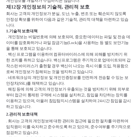
개인정보를 개발자가 수집하지는 않습니다
.
제
12
장 개인정보의 기술적
,
관리적 보호
회사는 고객의 개인정보가 분실
,
도난
,
누출
,
변조 또는 훼손되지 않도록
안정성 확보를 위하여 다음과 같은 기술적
,
관리적 대책을 마련하고 있습
니다
.
1.
기술적 보호대책
.
개인정보는 비밀번호에 의해 보호되며
,
중요한 데이터는 파일 및 전송 데
이터를 암호화하거나 파일 잠금기능
(Lock)
을 사용하는 등 별도 보안기능
을 통해 보호되고 있습니다
.
.
백신 프로그램을 이용하여 컴퓨터바이러스에 의해 피해를 방지하기 위
한 조치를 취하고 있습니다
.
백신프로그램은 주기적으로 업데이트되며 갑
작스런 바이러스가 출현할 경우 백신이 나오는 즉시 이를 도입
,
적용함으
로써 개인정보가 침해되는 것을 방지하고 있습니다
.
.
네트워크상의 개인정보 및 개인인증정보를 안전하게 전송할 수 있는 보
안장치
(SSL)
를 채택하고 있습니다
.
.
해킹 등에 의해 고객의 개인정보가 유출되는 것을 방지하기 위해 외부로
부터 접근이 통제된 구역에 시스템을 설치하고
,
침입을 차단하는 장치를
이용하고 있으며
,
아울러 침입탐지시스템을 설치하여
24
시간 침입을 감시
하고 있습니다
.
2.
관리적 보호대책
.
회사는 고객의 개인정보에 대한 관리와 접근에 필요한 절차를 마련하여
임직원이 이를 숙지하고 준수하도록 하고 있으며
,
준수여부를 주기적으로
점검하고 있습니다
.