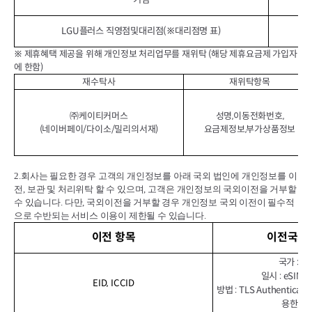
LGU플러스 직영점및대리점(※대리점명 표)
※ 제휴혜택 제공을 위해 개인정보 처리업무를 재위탁 (해당 제휴요금제 가입자
에 한함)
재수탁사
재위탁항목
㈜케이티커머스
성명,이동전화번호,
(네이버페이/다이소/밀리의서재)
요금제정보,부가상품정보
2.
회사는 필요한 경우 고객의 개인정보를 아래 국외 법인에 개인정보를 이
전
,
보관 및 처리위탁 할 수 있으며
,
고객은 개인정보의 국외이전을 거부할
수 있습니다
.
다만
,
국외이전을 거부할 경우 개인정보 국외 이전이 필수적
으로 수반되는 서비스 이용이 제한될 수 있습니다
.
이전 항목
이전국가•
국가 : 벨
일시 : eSI
EID, ICCID
방법 : TLS Authenticat
용한 원