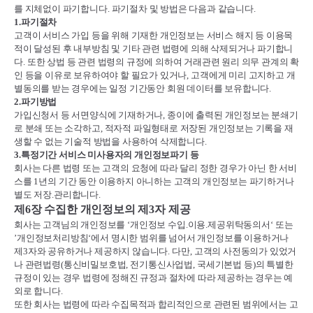
를 지체없이 파기합니다
.
파기절차 및 방법은 다음과 같습니다
.
1.
파기절차
고객이 서비스 가입 등을 위해 기재한 개인정보는 서비스 해지 등 이용목
적이 달성된 후 내부방침 및 기타 관련 법령에 의해 삭제되거나 파기합니
다
.
또한 상법 등 관련 법령의 규정에 의하여 거래관련 원리 의무 관계의 확
인 등을 이유로 보유하여야 할 필요가 있거나
,
고객에게 미리 고지하고 개
별동의를 받는 경우에는 일정 기간동안 회원 데이터를 보유합니다
.
2.
파기방법
가입신청서 등 서면양식에 기재하거나
,
종이에 출력된 개인정보는 분쇄기
로 분쇄 또는 소각하고
,
적자적 파일형태로 저장된 개인정보는 기록을 재
생할 수 없는 기술적 방법을 사용하여 삭제합니다
.
3.
특정기간 서비스 미사용자의 개인정보파기 등
회사는 다른 법령 또는 고객의 요청에 따라 달리 정한 경우가 아닌 한 서비
스를
1
년의 기간 동안 이용하지 아니하는 고객의 개인정보는 파기하거나
별도 저장
.
관리합니다
.
제
6
장 수집한 개인정보의 제
3
자 제공
회사는 고객님의 개인정보를
‘
개인정보 수입
.
이용
.
제공위탁동의서
‘
또는
’
개인정보처리방침
‘
에서 명시한 범위를 넘어서 개인정보를 이용하거나
제
3
자와 공유하거나 제공하지 않습니다
.
다만
,
고객의 사전동의가 있었거
나 관련법령
(
통신비밀보호법
,
전기통신사업법
,
국세기본법 등
)
의 특별한
규정이 있는 경우 법령에 정해진 규정과 절차에 따라 제공하는 경우는 예
외로 합니다
.
또한 회사는 법령에 따라 수집목적과 합리적인으로 관련된 범위에서는 고