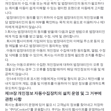
개인정보의 수집
,
이용 또는 제공 목적 및 법정대리인의 동의가 필요하다
는 취지를 아동이 쉽게 이해할 수 있는 평이한 표현으로 아동에게 고지합
니다
.
.
법정대리인이 동의를 얻기 위하여 수집된 법정대리인의 개인정보를 해
당 법정대리인의 동의 여부를 확인하는 목적 외의 용도로 이용하거나 제
3
자에게 제공하지 않습니다
.
3.
회사는 법정대리인의 동의를 받을 때 다음과 같은 방법으로 법정대리인
에게 직접 동의를 받고 열람
,
수정
,
삭제 및 관리합니다
.
.
회사의 웹사이트에 가입되어 있는 법정대리인의 이메일 주소로 동의 요
청 메일를 보내고 법정대리인이 동의하는 방법
.
아동의 법정대리인은 아동의 개인정보 수집에 대한 동의철회
,
열람
,
수정
및 삭제를 요청할 수 있으며
,
회사는 이러한 요청에 필요한 조치를 취합니
다
.
.
회사는 아동으로부터 수집한 개인정보에 대하여 법정대리인이 오류 정
정을 요구하는 경우 그 오류를 정정할 때까지 해당 개인정보의 이용 및 제
공하지 않습니다
.
.
만
14
세 미만으로 표시된 아동에게는 이메일 형식의 광고나 제안서를 보
내지 않으며 게임
,
경품 및 이벤트를 이용하여 더 많은 정보를 공개하도록
유도하지 않습니다
.
제
10
장 개인정보 자동수집장치의 설치 운영 및 그 거부에
관한 사항
회사는 홈페이지 운영에 있어 필요 시 고객님의 정보를 찾아내고 저장하
는
’
쿠키
(CookieO’
를 운용합니다
.
쿠키는 회사의 웹사이트를 운영하는데