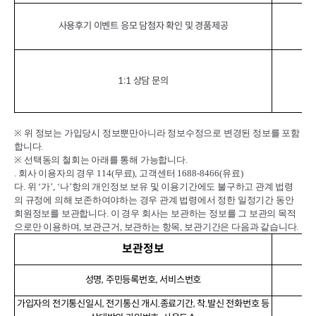
사용후기 이벤트 응모 담첨자 확인 및 경품제공
서
1:1 상담 문의
※
위 정보는 가입당시 정보뿐만아니라 정보수정으로 변경된 정보를 포함
합니다
.
※
선택동의 철회는 아래를 통해 가능합니다
.
.
회사 이용자의 경우
114(
무료
),
고객센터
1688-8466(
유료
)
다
.
위
‘
가
’, ‘
나
’
항의 개인정보 보유 및 이용기간에도 불구하고 관계 법령
의 규정에 의해 보존하여야하는 경우 관계 법령에서 정한 일정기간 동안
회원정보를 보관합니다
.
이 경우 회사는 보관하는 정보를 그 보관의 목적
으로만 이용하며
,
보관근거
,
보관하는 항목
,
보관기간은 다음과 같습니다
.
보관정보
성명, 주민등록번호, 서비스번호
가입자의 전기통신일시, 전기통신 개시.종료기간, 착.발신 전화번호 등