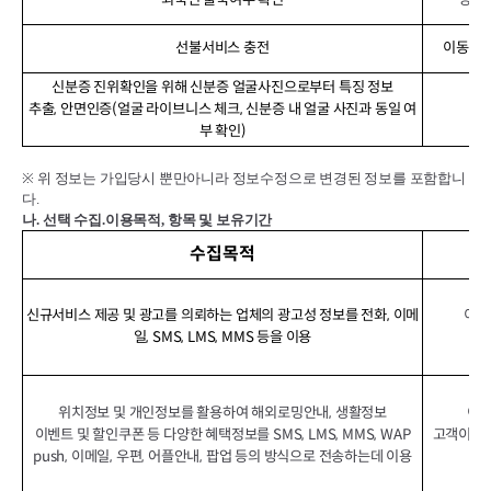
선불서비스 충전
이동전화
신분증 진위확인을 위해 신분증 얼굴사진으로부터 특징 정보
추출, 안면인증(얼굴 라이브니스 체크, 신분증 내 얼굴 사진과 동일 여
신
부 확인)
※
위 정보는 가입당시 뿐만아니라 정보수정으로 변경된 정보를 포함합니
다
.
나
.
선택 수집
.
이용목적
,
항목 및 보유기간
수집목적
신규서비스 제공 및 광고를 의뢰하는 업체의 광고성 정보를 전화, 이메
이동
일, SMS, LMS, MMS 등을 이용
위치정보 및 개인정보를 활용하여 해외로밍안내, 생활정보
이동
이벤트 및 할인쿠폰 등 다양한 혜택정보를 SMS, LMS, MMS, WAP
고객이 상
push, 이메일, 우편, 어플안내, 팝업 등의 방식으로 전송하는데 이용