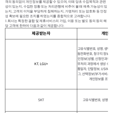
객의 동의없이 개인정보를 제공할 수 있으며
,
이때 당초 수집목적과 관련
성이 있는지
,
수집한 정황 또는 처리관행에 비추어 볼 때 예측 가능성이 있
는지
,
고객의 이익을 부당하게 침해하는지
,
가명처리 또는 암호화 등 안정
성 확보에 필요한 조치를 하였는지를 종합적으로 고려합니다
.
1.
회사는 특정한 결합 및 제휴서비스의 가입
,
이용 또는 별도 동의 등의 해
당 고객에 한하여 다음과 같이 제공합니다
.
제공받는자
개인정
고유식별번호, 성명, 생년월일
동전화번호, 청구지 정보, 이
인정보(성별, 신청인과의 관
KT, LGU+
무처리 과정에서 생성 수집
통일자, 단말정보, USIM정보
그, 선택정보(부가서비스 이
개인정보를 조합하
SKT
고유식별번호, 성명, 