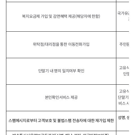
국가유공자
복지요금제 가입 및 감면혜택 제공(해당자에 한함)
자/
위탁점/대리점을 통한 이동전화가입
주민등록번
고유식별번
단말기 내 명의 일치여부 확인
단말기 
고유식별번
본인확인서비스 제공
단말기 정보
비스 사용 
성명, 생년
스팸메시지로부터 고객보호 및 불법스팸 전송자에 대한 재가입 제한