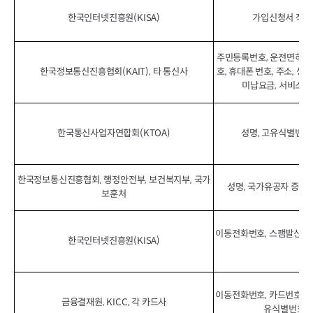
한국인터넷진흥원(KISA)
가입신청서 작성된
주민등록번호, 운전면허번호
한국정보통신진흥협회(KAIT), 타 통신사
호, 휴대폰 번호, 주소, 생
미납요금, 서비스가
한국통신사업자연합회(KTOA)
성명, 고유식별번호,
한국정보통신진흥협회, 행정안전부, 보건복지부, 국가
성명, 국가유공자 증명/
보훈처
이동전화번호, 스팸발신번호
한국인터넷진흥원(KISA)
이동전화번호, 카드번호, 
금융결재원, KICC, 각 카드사
유식별번호, 