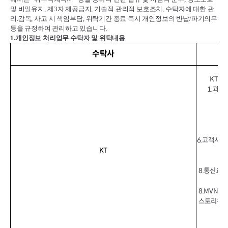
및 비밀유지
,
제
3
자 제공금지
,
기술적
.
관리적 보호조치
,
수탁자에 대한 관
리
.
감독
,
사고 시 책임부담
,
위탁기간 종료 즉시 개인정보의 반납
/
파기의무
등을 규정하여 관리하고 있습니다
.
1.
개인정보 처리업무 수탁자 및 위탁내용
수탁사
KT이
1.과금
6.고객사용
KT
8.통신요금
8.MVNO
스토리위즈(