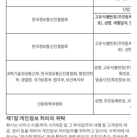
단말기정보
고유식별번호(주민등록번호
한국정보통신진흥협회
호), 성명, 개통일자, 단
IM
고유식별번호(주민등록번호
한국정보통신진흥협회
호), 성명,
성명, 고유식별번호(주민등
과학기술정보통신부, 한국정보통신진흥협회, 행정안전
록번호, 운
부, 경찰청, 국가보훈부, 법무부, 보건복지부
얼굴사진(특정정보 포함) 
포
성명, 주민등록번호, 서비스
신용회복위원회
수납
제
7
장 개인정보 처리의 위탁
회사는 서비스 이용계약
, A/S
제공 및 그 부대업무의 대행 등 고객편의 제
공
,
관리 등을 위하여 개인정보 처리업무를 위탁하고 있으며
,
수탁자에 대
해서는
“
위수탁계약서
”
등을 통하여 관련 법규 및 지침의 준수
,
정보보호