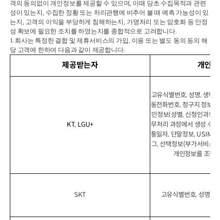
객의 동의없이 개인정보를 제공할 수 있으며
,
이때 당초 수집목적과 관련
성이 있는지
,
수집한 정황 또는 처리관행에 비추어 볼 때 예측 가능성이 있
는지
,
고객의 이익을 부당하게 침해하는지
,
가명처리 또는 암호화 등 안정
성 확보에 필요한 조치를 하였는지를 종합적으로 고려합니다
.
1.
회사는 특정한 결합 및 제휴서비스의 가입
,
이용 또는 별도 동의 등의 해
당 고객에 한하여 다음과 같이 제공합니다
.
제공받는자
개인정
고유식별번호, 성명, 생년월일
동전화번호, 청구지 정보, 이
인정보(성별, 신청인과의 관
KT, LGU+
무처리 과정에서 생성 수집
통일자, 단말정보, USIM정보
그, 선택정보(부가서비스 이
개인정보를 조합하
SKT
고유식별번호, 성명, 