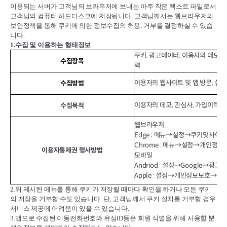
이용되는 서버가 고객님의 브라우저에 보내는 아주 작은 텍스트 파일로서
고객님의 컴퓨터 하드디스크에 저장됩니다
.
고객님께서는 웹브라우저의
보안정책을 통해 쿠키에 의한 정보수집의 허용
,
거부를 결정하실 수 있습
니다
.
1.
수집 및 이용하는 형태정보
쿠키, 광고데이터, 이용자의 데모(위
수집항목
력
이용자의 웹사이트 및 앱 방문, 실행
수집방법
이용자의 데모, 관심사, 가입이력에
수집목적
웹브라우저
Edge : 메뉴→설정→쿠키및사이
Chrome : 메뉴→설정→개인정
이용자통제권 행사방법
모바일
Andriod : 설정→Google→
Apple : 설정→개인정보보호→추
2.
위 제시된 메뉴를 통해 쿠키가 저장될 때마다 확인을 하거나 모든 쿠키
의 저장을 거부할 수도 있습니다
.
단
,
고객님께서 쿠키 설치를 거부할 경우
서비스 제공에 어려움이 있을 수 있습니다
.
3.
앱으로 수집된 이동전화번호와 유심
ID
등은 회원 식별을 위해 사용할 뿐