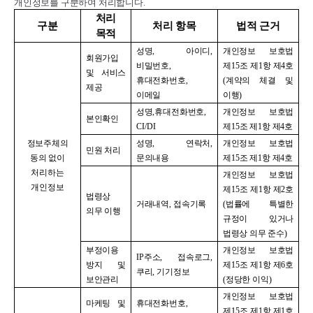
개인정보를 구분하여 처리합니다
.
처리
구분
처리 항목
법적 근거
목적
성명
,
아이디
,
개인정보 보호법
회원가입
비밀번호
,
제
15
조 제
1
항 제
4
호
및 서비스
휴대전화번호
,
(
계약의 체결 및
제공
이메일
이행
)
성명
,
휴대전화번호
,
개인정보 보호법
본인확인
CI/DI
제
15
조 제
1
항 제
4
호
정보주체의
성명
,
연락처
,
개인정보 보호법
민원 처리
동의 없이
문의내용
제
15
조 제
1
항 제
4
호
처리하는
개인정보 보호법
개인정보
제
15
조 제
1
항 제
2
호
법령상
거래내역
,
접속기록
(
법률에 특별한
의무 이행
규정이 있거나
법령상 의무 준수
)
부정이용
개인정보 보호법
IP
주소
,
접속로그
,
방지 및
제
15
조 제
1
항 제
6
호
쿠리
,
기기정보
보안관리
(
정당한 이익
)
개인정보 보호법
마케팅 및
휴대전화번호
,
제
15
조 제
1
항 제
1
호