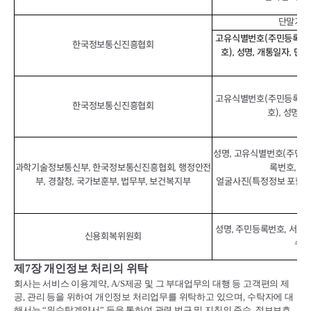
단말기정보
고유식별번호(주민등록번호
한국정보통신진흥협회
호), 성명, 개통일자, 단
IM
고유식별번호(주민등록번호
한국정보통신진흥협회
호), 성명,
성명, 고유식별번호(주민등
과학기술정보통신부, 한국정보통신진흥협회, 행정안전
록번호, 운
부, 경찰청, 국가보훈부, 법무부, 보건복지부
얼굴사진(특정정보 포함) 
포
성명, 주민등록번호, 서비스
신용회복위원회
수납
제
7
장 개인정보 처리의 위탁
회사는 서비스 이용계약
, A/S
제공 및 그 부대업무의 대행 등 고객편의 제
공
,
관리 등을 위하여 개인정보 처리업무를 위탁하고 있으며
,
수탁자에 대
해서는
“
위수탁계약서
”
등을 통하여 관련 법규 및 지침의 준수
,
정보보호