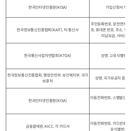
한국인터넷진흥원(KISA)
가입신청서 작성된
주민등록번호, 운전면허번호
한국정보통신진흥협회(KAIT), 타 통신사
호, 휴대폰 번호, 주소, 생
미납요금, 서비스가
한국통신사업자연합회(KTOA)
성명, 고유식별번호,
한국정보통신진흥협회, 행정안전부, 보건복지부, 국가
성명, 국가유공자 증명/
보훈처
이동전화번호, 스팸발신번호
한국인터넷진흥원(KISA)
이동전화번호, 카드번호, 
금융결재원, KICC, 각 카드사
유식별번호, 