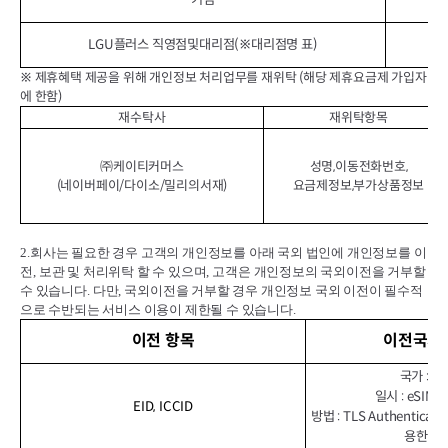
LGU플러스 직영점및대리점(※대리점명 표)
※ 제휴혜택 제공을 위해 개인정보 처리업무를 재위탁 (해당 제휴요금제 가입자
에 한함)
재수탁사
재위탁항목
㈜케이티커머스
성명,이동전화번호,
(네이버페이/다이소/밀리의서재)
요금제정보,부가상품정보
2.
회사는 필요한 경우 고객의 개인정보를 아래 국외 법인에 개인정보를 이
전
,
보관 및 처리위탁 할 수 있으며
,
고객은 개인정보의 국외이전을 거부할
수 있습니다
.
다만
,
국외이전을 거부할 경우 개인정보 국외 이전이 필수적
으로 수반되는 서비스 이용이 제한될 수 있습니다
.
이전 항목
이전국가•
국가 : 벨
일시 : eSI
EID, ICCID
방법 : TLS Authenticat
용한 원