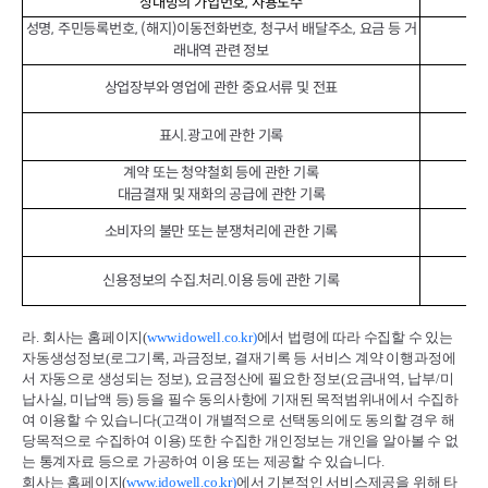
상대방의 가입번호, 사용도수
성명, 주민등록번호, (해지)이동전화번호, 청구서 배달주소, 요금 등 거
래내역 관련 정보
상업장부와 영업에 관한 중요서류 및 전표
표시.광고에 관한 기록
계약 또는 청약철회 등에 관한 기록
대금결재 및 재화의 공급에 관한 기록
소비자의 불만 또는 분쟁처리에 관한 기록
신용정보의 수집.처리.이용 등에 관한 기록
라
.
회사는 홈페이지
(
www.idowell.co.kr)
에서 법령에 따라 수집할 수 있는
자동생성정보
(
로그기록
,
과금정보
,
결재기록 등 서비스 계약 이행과정에
서 자동으로 생성되는 정보
),
요금정산에 필요한 정보
(
요금내역
,
납부
/
미
납사실
,
미납액 등
)
등을 필수 동의사항에 기재된 목적범위내에서 수집하
여 이용할 수 있습니다
(
고객이 개별적으로 선택동의에도 동의할 경우 해
당목적으로 수집하여 이용
)
또한 수집한 개인정보는 개인을 알아볼 수 없
는 통계자료 등으로 가공하여 이용 또는 제공할 수 있습니다
.
회사는 홈페이지
(
www.idowell.co.kr)
에서 기본적인 서비스제공을 위해 타