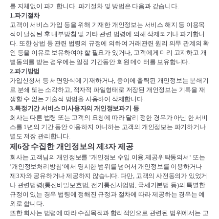
를 지체없이 파기합니다
.
파기절차 및 방법은 다음과 같습니다
.
1.
파기절차
고객이 서비스 가입 등을 위해 기재한 개인정보는 서비스 해지 등 이용목
적이 달성된 후 내부방침 및 기타 관련 법령에 의해 삭제되거나 파기합니
다
.
또한 상법 등 관련 법령의 규정에 의하여 거래관련 원리 의무 관계의 확
인 등을 이유로 보유하여야 할 필요가 있거나
,
고객에게 미리 고지하고 개
별동의를 받는 경우에는 일정 기간동안 회원 데이터를 보유합니다
.
2.
파기방법
가입신청서 등 서면양식에 기재하거나
,
종이에 출력된 개인정보는 분쇄기
로 분쇄 또는 소각하고
,
적자적 파일형태로 저장된 개인정보는 기록을 재
생할 수 없는 기술적 방법을 사용하여 삭제합니다
.
3.
특정기간 서비스 미사용자의 개인정보파기 등
회사는 다른 법령 또는 고객의 요청에 따라 달리 정한 경우가 아닌 한 서비
스를
1
년의 기간 동안 이용하지 아니하는 고객의 개인정보는 파기하거나
별도 저장
.
관리합니다
.
제
6
장 수집한 개인정보의 제
3
자 제공
회사는 고객님의 개인정보를
‘
개인정보 수입
.
이용
.
제공위탁동의서
‘
또는
’
개인정보처리방침
‘
에서 명시한 범위를 넘어서 개인정보를 이용하거나
제
3
자와 공유하거나 제공하지 않습니다
.
다만
,
고객의 사전동의가 있었거
나 관련법령
(
통신비밀보호법
,
전기통신사업법
,
국세기본법 등
)
의 특별한
규정이 있는 경우 법령에 정해진 규정과 절차에 따라 제공하는 경우는 예
외로 합니다
.
또한 회사는 법령에 따라 수집목적과 합리적인으로 관련된 범위에서는 고