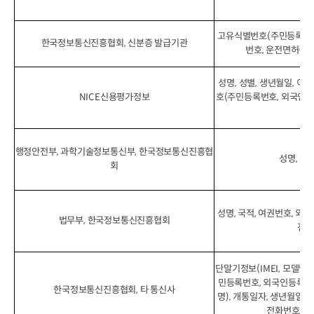
고유식별번호(주민등록번호
한국정보통신진흥협회, 신분증 발급기관
번호, 운전면허증번
성명, 성별, 생년월일, 이
NICE신용평가정보
호(주민등록번호, 외국인등
(D
행정안전부, 과학기술정보통신부, 한국정보통신진흥협
성명, 주
회
성명, 국적, 여권번호, 외
법무부, 한국정보통신진흥협회
전화
단말기정보(IMEI, 모델명,
민등록번호, 외국인등록번호
한국정보통신진흥협회, 타 통신사
명), 개통일자, 생년월일, 
전화번호, 