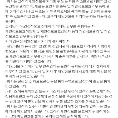
.
회사는 고객의 개인정보를 처리할 수 있는 자를 최소한으로 제한하고 접
근권한을 관리하며
,
새로운 보안기술 습득 및 개인정보보호의무 등에 관
해 정기적인 사내 교육 또는 외부 위탁교육을 통하여 법규 및 정책을 준수
할 수 있도록 하고 있습니다
.
고객의 개인정보를 처리하는 자는 다음과 같
습니다
.
고객님이 직
,
간접적으로 상대하여 마케팅 업무를 수행하는 자
개인정보보호책임자 및 개인정보보호담당자 등의 개인정보관리 및 개인
정보보호 업무를 담당하는 자
기타 업무상 개인정보의 처리가 불가피한 자
.
신입직원 채용시 그리고 연
1
회 전임직원이 정보보호서약서에 서명하게
함으로써 직원에 의한 정보
(
개인정보 포함
)
유출을 사전에 방지하고 수시
로 개인정보보호 의무를 상기시키며 준수여부를 감사하기 위한 내부절차
를 마련하여 시행하고 있습니다
.
.
개인정보 처리자의 업무 인수인계는 보안이 유지된 상태에서 철저하게
이루어지고 있으며
,
입사 및 퇴사 후 개인정보 침해사고에 대한 책임을 명
확하게 규정하고 있습니다
.
.
회사는 전산실 및 자료보관실 등을 통제구역으로 설정하여 출입을 통제
하고 있습니다
.
.
서비스 이용계약체결 또는 서비스 제공을 위하여 고객의 은행결재계좌
,
신용카드번호 등 대금결재에 관한 정보를 수집하게나 고객이 제공하는 경
우 당해 고객이 본인임을 확인하기 위한 필요한 조치를 취하고 있습니다
.
.
회사는 고객의 실수나 기본적인 인터넷의 위험성 때문에 일어나는 일들
에 대해 책임을지지 않습니다
.
고객의 개인정보를 보호하기 위해여 자신
의
ID
와 비밀번호를 철저히 관리하고 책임을 져야 합니다
.