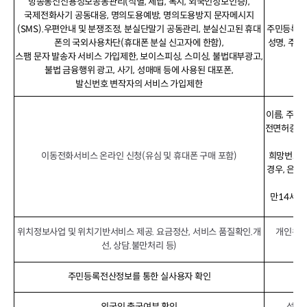
방송통신신용정보공동관리(식별, 체납, 복지, 외국인정보인증),
국제전화사기 공동대응, 명의도용예방, 명의도용방지 문자메시지
(SMS).우편안내 및 분쟁조정, 분실단말기 공동관리, 분실신고된 휴대
주민등록번호
폰의 국외사용차단(휴대폰 분실 신고자에 한함),
성명, 주소
스팸 문자 발송자 서비스 가입제한, 보이스피싱, 스미싱, 불법대부광고,
불법 금융행위 광고, 사기, 성매매 등에 사용된 대포폰,
발신번호 변작자의 서비스 가입제한
이름, 주민
전면허증번호)
수령
이동전화서비스 온라인 신청(유심 및 휴대폰 구매 포함)
희망번호,
경우, 은행
효
만14세 
위치정보사업 및 위치기반서비스 제공. 요금정산, 서비스 품질확인.개
개인위치
선, 상담.불만처리 등)
주민등록전산정보를 통한 실사용자 확인
외국인 출국여부 확인
성명,