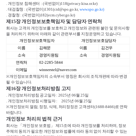
.
개인정보 침해센터
: (
국번없이
)118(privacy.kisa.or.kr)
.
대검찰청
: (
국번없이
)1301(cid@spo.go.kr,
www.spo.go.kr)
.
경찰청
: (
국번없이
)182(ecm.cyber.go.kr)
제
15
장 개인정보보호책임자 및 담당자 연락처
회사는 고객의 개인정보를 보호하고 개인정보와 관련된 불만 및 문의사항
을 처리하기 위하여 아래와 같이 관련부서를 지정운영하고 있습니다
.
개인정보보호책임자
개인정보보호담당자
이름
김해문
이름
김건우
소속
경영지원팀
소속
경영지원팀
연락처
02-2285-5844
이메일
winnerstel@naver.com
※
개인정보보호책임자의 소속부서 명칭은 회사의 조직개편에 따라 변경
될 수 있습니다
.
제
16
장 개인정보처리방침 고지
.
개인정보처리방침 공고일자
: 2025
년
06
월
25
일
.
개인정보처리방침 시행일자
:
2025
년
06
월
25
일
※
개인정보의 열람
,
정정
,
삭제
,
처리정정은 고객센터
(1688-8466)
로 연락
바랍니다
.
개인정보 처리의 법적 근거
회사는
「
개인정보 보호법
」
제
15
조에 따라 개인정보를 처리하며
,
정보
주체의 동의가 필요한 개인정보와 법률에 따라 동의 없이 처리할 수 있는