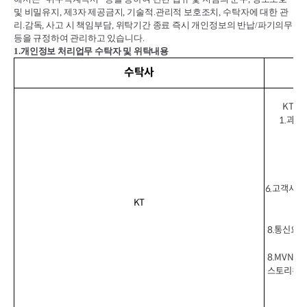
및 비밀유지
,
제
3
자 제공금지
,
기술적
.
관리적 보호조치
,
수탁자에 대한 관
리
.
감독
,
사고 시 책임부담
,
위탁기간 종료 즉시 개인정보의 반납
/
파기의무
등을 규정하여 관리하고 있습니다
.
1.
개인정보 처리업무 수탁자 및 위탁내용
수탁사
KT이
1.과금
6.고객사용
KT
8.통신요금
8.MVNO
스토리위즈(