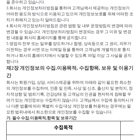
을 준수하고 있습니다
.
3.
회사는 개인정보처리방침을 통하여 고객님께서 제공하는 개인정보가
어떠한 용도와 방식으로 이용되고 있으며 개인정보보호를 위해 어떠한 조
치가 취해지고 있는지 알려드립니다
.
4.
회사의 개인정보처리방침은 관련 법령 및 내부 운영방침의 변경에 따라
변경될 수 있습니다
.
개인정보처리방침이 변경되는 경우 그 이유 및 변경
된 내용을 회사의 홈페이지를 통해 공지합니다
.
5.
영업의 전부 또는 일부를 양도하거나 합병
,
상속등으로 그 권리
,
의무가
이전하는 경우 서면 또는 이메일 등을 통하여 고객님께 개별적으로 통지
하거나 회사의 홈페이지에서 식별할 수 있도록
30
일 이상 그 사실을 공지
합니다
.
제
2
장 개인정보의 수집
.
이용목적
,
수집항목
,
보유 및 이용기
간
회사는 회원가입
,
상담
,
서비스제공을 위하여 아래와 같이 필요한 최소한
의 개인정보를 수집하며
,
인종 및 민족
,
사상 및 신조
,
출신지 및 본적지
,
정
치적성향 및 범죄기록
,
건강상태 등 고객님의 인권을 현저하게 침해할 우
려가 있는 개인정보는 수집하지 않습니다
.
고객님께서 수집에 동의하시거
나 다른 법률에 따라 특별히 수집 대상 개인정보를 허용하는 경우에는 필
요한 범위내에서 최소한으로 개인정보를 수집할 수 있습니다
.
가
.
필수 수집
.
이용목적
,
항목 및 보유기간
수집목적