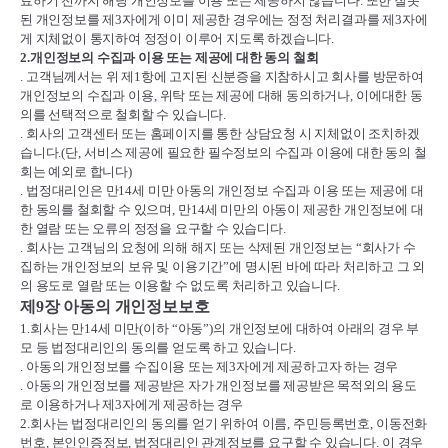
료하기 전까지 해당 개인정보를 이용 또는 제공하지 않습니다
.
또한 잘못
된 개인정보를 제
3
자에게 이미 제공한 경우에는 정정 처리결과를 제
3
자에
게 지체없이 통지하여 정정이 이루어 지도록 하겠습니다
.
2.
개인정보의 수집과 이용 또는 제공에 대한 동의 철회
.
고객님께서는 위 제
1
항에 고지된 신분증을 지참하시고 회사를 방문하여
개인정보의 수집과 이용
,
위탁 또는 제공에 대해 동의하거나
,
이에대한 동
의를 선택적으로 철회할 수 있습니다
.
.
회사의 고객센터 또는 홈페이지를 통한 상담요청 시 지체없이 조치하겠
습니다
.(
단
,
서비스 제공에 필요한 필수정보의 수집과 이용에 대한 동의 철
회는 예외로 합니다
)
.
법정대리인은 만
14
세 미만 아동의 개인정보 수집과 이용 또는 제공에 대
한 동의를 철회할 수 있으며
,
만
14
세 미만의 아동이 제공한 개인정보에 대
한 열람 또는 오류의 정정을 요구할 수 있습디다
.
.
회사는 고객님의 요청에 의해 해지 또는 삭제된 개인정보는
“
회사가 수
집하는 개인정보의 보유 및 이용기간
”
에 명시된 바에 따라 처리하고 그 외
의 용도로 열람 또는 이용할 수 없도록 처리하고 있습니다
.
제
9
장 아동의 개인정보보호
1.
회사는 만
14
세 미만
(
이하
“
아동
”)
의 개인정보에 대하여 아래의 경우 부
모 등 법정대리인의 동의를 얻도록 하고 있습니다
.
.
아동의 개인정보를 수집이용 또는 제
3
자에게 제공하고자 하는 경우
.
아동의 개인정보를 제공받은 자가 개인정보를 제공받은 목적외의 용도
로 이용하거나 제
3
자에게 제공하는 경우
2.
회사는 법정대리인의 동의를 얻기 위하여 이름
,
주민등록번호
,
이동전화
번호
,
본인인증정보
,
법정대리인 관계정보를 요구할 수 있습니다
.
이 경우