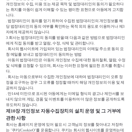
개인정보의 수집
,
이용 또는 제공 목적 및 법정대리인의 동의가 필요하다
는 취지를 아동이 쉽게 이해할 수 있는 평이한 표현으로 아동에게 고지합
니다
.
.
법정대리인이 동의를 얻기 위하여 수집된 법정대리인의 개인정보를 해
당 법정대리인의 동의 여부를 확인하는 목적 외의 용도로 이용하거나 제
3
자에게 제공하지 않습니다
.
3.
회사는 법정대리인의 동의를 받을 때 다음과 같은 방법으로 법정대리인
에게 직접 동의를 받고 열람
,
수정
,
삭제 및 관리합니다
.
.
회사의 웹사이트에 가입되어 있는 법정대리인의 이메일 주소로 동의 요
청 메일를 보내고 법정대리인이 동의하는 방법
.
아동의 법정대리인은 아동의 개인정보 수집에 대한 동의철회
,
열람
,
수정
및 삭제를 요청할 수 있으며
,
회사는 이러한 요청에 필요한 조치를 취합니
다
.
.
회사는 아동으로부터 수집한 개인정보에 대하여 법정대리인이 오류 정
정을 요구하는 경우 그 오류를 정정할 때까지 해당 개인정보의 이용 및 제
공하지 않습니다
.
.
만
14
세 미만으로 표시된 아동에게는 이메일 형식의 광고나 제안서를 보
내지 않으며 게임
,
경품 및 이벤트를 이용하여 더 많은 정보를 공개하도록
유도하지 않습니다
.
제
10
장 개인정보 자동수집장치의 설치 운영 및 그 거부에
관한 사항
회사는 홈페이지 운영에 있어 필요 시 고객님의 정보를 찾아내고 저장하
는
’
쿠키
(CookieO’
를 운용합니다
.
쿠키는 회사의 웹사이트를 운영하는데