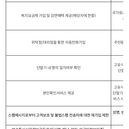
국가유공자
복지요금제 가입 및 감면혜택 제공(해당자에 한함)
자/
위탁점/대리점을 통한 이동전화가입
주민등록번
고유식별번
단말기 내 명의 일치여부 확인
단말기 
고유식별번
본인확인서비스 제공
단말기 정보
비스 사용 
성명, 생년
스팸메시지로부터 고객보호 및 불법스팸 전송자에 대한 재가입 제한