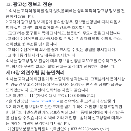
13.
광고성 정보의 전송
1.
회사는 고객의 동의를 얻지 않았을 때에는 영리목적의 광고성 정보를 전
송하지 않습니다
.
2.
고객이 광고성 정보 제공에 동의한 경우
,
정보통신망법에 따라 다음 사
항과 같이 고객이 쉽게 알아볼 수 있도록 조치합니다
.
. (
광고
)
라는 문구를 제목에 표시하고
,
본문란의 주요내용을 표시합니다
.
.
고객이 수신거부의 의사표시를 할 수 있는 전송자의 명칭
,
이메일 주소
,
전화번호 및 주소를 명시합니다
.
.
고객이 수신거부의 의사를 쉽게 표시할 수 있는 방법을 명시합니다
.
.
고객이 동의한 시기 및 내용을 명시합니다
.
회사는 광고성 정보 전송에 대해 정보통신방법 제
50
조를 준수하고 있으
며
,
회사와 무관한 별도의 불법 광고는 고객에게 전송하지 않습니다
.
제
14
장 의견수렴 및 불만처리
회사는 고객님의 의견을 매우 소중하게 생각합니다
.
고객님께서 문의사항
이 있을 경우 고객센터 등에 연락하시어 문의하시면 신속 정확한 답변을
드리겠습니다
.
고객센터 연락처는 다음과 같습니다
.
1.
전화번호
:
114(
자사 이용시 무료
), 1688-8466(
유료
)
2.
온라인 상담
:
www.idowell.co.kr
로 접속하신 후 고객센터 상담문의
3.
기타 개인정보침해로 인한 구제를 받기 위하여 개인정보분쟁조정위원
회
,
한국인터넷진흥원 개인정보침해신고센터 등에 분쟁해결이나 상담 등
을 신청할 수 있습니다
.
이 밖에 기타 개인정보침해의 신고상담에 대해서
는 아래의 기관에 문의하시기 바랍니다
.
.
개인정보분쟁조정위원회
: (
국번없이
)1833-6972(kopico.go.kr)