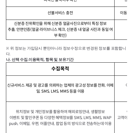
선불서비스 충전
이동전화
신분증 진위확인을 위해 신분증 얼굴사진으로부터 특징 정보
추출, 안면인증(얼굴 라이브니스 체크, 신분증 내 얼굴 사진과 동일 여
신
부 확인)
※
위 정보는 가입당시 뿐만아니라 정보수정으로 변경된 정보를 포함합니
다
.
나
.
선택 수집
.
이용목적
,
항목 및 보유기간
수집목적
신규서비스 제공 및 광고를 의뢰하는 업체의 광고성 정보를 전화, 이메
이동
일, SMS, LMS, MMS 등을 이용
위치정보 및 개인정보를 활용하여 해외로밍안내, 생활정보
이동
이벤트 및 할인쿠폰 등 다양한 혜택정보를 SMS, LMS, MMS, WAP
고객이 상
push, 이메일, 우편, 어플안내, 팝업 등의 방식으로 전송하는데 이용