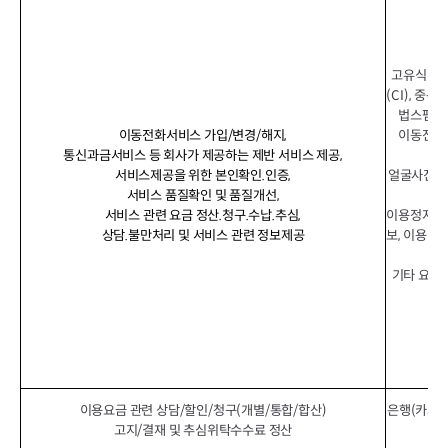
고유식별정보
(CI), 중
법스팸, 
이동전화서비스 가입/변경/해지,
이동전화번
통신과금서비스 등 회사가 제공하는 제반 서비스 제공,
서비스제공을 위한 본인확인.인증,
얼굴사진(특
서비스 품질확인 및 품질개선,
서비스 관련 요금 정산.청구.수납.추심,
이용정지기록
상담.불만처리 및 서비스 관련 정보제공
보, 이용컨
접
기타 요금
이용요금 관련 상담/할인/청구(개별/통합/합산)
은행(카드사
고지/결재 및 추심위탁수수료 정산