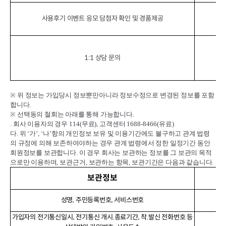
사용후기 이벤트 응모 담첨자 확인 및 경품제공
서
1:1 상담 문의
※
위 정보는 가입당시 정보뿐만아니라 정보수정으로 변경된 정보를 포함
합니다
.
※
선택동의 철회는 아래를 통해 가능합니다
.
.
회사 이용자의 경우
114(
무료
),
고객센터
1688-8466(
유료
)
다
.
위
‘
가
’, ‘
나
’
항의 개인정보 보유 및 이용기간에도 불구하고 관계 법령
의 규정에 의해 보존하여야하는 경우 관계 법령에서 정한 일정기간 동안
회원정보를 보관합니다
.
이 경우 회사는 보관하는 정보를 그 보관의 목적
으로만 이용하며
,
보관근거
,
보관하는 항목
,
보관기간은 다음과 같습니다
.
보관정보
성명, 주민등록번호, 서비스번호
가입자의 전기통신일시, 전기통신 개시.종료기간, 착.발신 전화번호 등