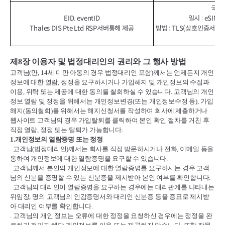
국가 
EID, eventID
일시 : eSI
Thales DIS Pte Ltd RSP서버통해 제공
방법 : TLS(상호인증서기
제
8
장 이용자 및 법정대리인의 권리와 그 행사 방법
고객님
(
만
, 14
세 미만 아동의 경우 법정대리인 포함
)
께서는 언제든지 개인
정보에 대한 열람
,
정정을 요구하시거나 가입해지 및 개인정보의 수집과
이용
,
위탁 또는 제공에 대한 동의를 철회하실 수 있습니다
.
고객님의 개인
정보 열람 및 정정을 위해서는 개인정보변경
(
또는 개인정보수정 등
),
가입
해지
(
동의철회
)
를 위해서는 해지신청서를 작성하여 회사에 제출하거나
웹사이트 고객님의 경우 가입탈퇴를 클릭하여 본인 확인 절차를 거친 후
직접 열람
,
정정 또는 탈퇴가 가능합니다
.
1.
개인정보의 열람증명 또는 정정
.
고객님
(
법정대리인
)
께서는 회사를 직접 방문하시거나 전화
,
이메일 등을
통하여 개인정보에 대한 열람증명을 요구할 수 있습니다
.
.
고객님께서 본인의 개인정보에 대한 열람증명를 요구하시는 경우 고객
님의 신분을 증명할 수 있는 신분증을 제시받아 본인 여부를 확인합니다
.
.
고객님의 대리인이 열람증명을 요구하는 경우에는 대리관계를 나타내는
위임장
,
명의 고객님의 인감증명서와 대리인 신분증 등을 증표로 제시받
아 대리인 여부를 확인합니다
.
.
고객님의 개인 정보는 오류에 대한 정정을 요청하신 경우에는 정정을 완