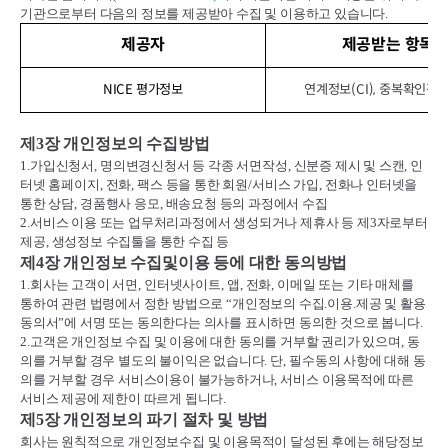
기관으로부터 다음의 정보를 제공받아 수집 및 이용하고 있습니다
.
제공자
제공받는 항목
NICE 평가정보
연계정보(CI), 중복확인정보(
제
3
장 개인정보의 수집방법
1.
가입신청서
,
명의변경신청서 등 각종 서면작성
,
신분증 제시 및 스캔
,
인
터넷 홈페이지
,
전화
,
팩스 등을 통한 회원
/
서비스 가입
,
전화나 인터넷을
통한 상담
,
경품행사 응모
,
배송요청 등의 과정에서 수집
2.
서비스 이용 또는 업무처리과정에서 생성되거나 제휴사 등 제
3
자로부터
제공
,
생성정보 수집툴을 통한 수집 등
제
4
장 개인정보 수집및이용 등에 대한 동의방법
1.
회사는 고객이 서면
,
인터넷사이트
,
앱
,
전화
,
이메일 또는 기타 매체를
통하여 관련 법령에서 정한 방법으로
“
개인정보의 수집
.
이용
.
제공 및 활용
동의서
”
에 서명 또는 동의한다는 의사를 표시하면 동의한 것으로 봅니다
.
2.
고객은 개인정보 수집 및 이용에 대한 동의를 거부할 권리가 있으며
,
동
의를 거부할 경우 별도의 불이익은 없습니다
.
단
,
필수동의 사항에 대해 동
의를 거부할 경우 서비스이용이 불가능하거나
,
서비스 이용목적에 따른
서비스 제공에 제한이 따르게 됩니다
.
제
5
장 개인정보의 파기 절차 및 방법
회사는 원칙적으로 개인정보수집 및 이용목적이 달성된 후에는 해당정보