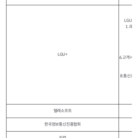
LGU+
1.과금
LGU+
6.고객사용
8.통신요금
텔레소프트
한국정보통신진흥협회
개
키컴