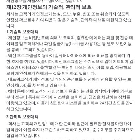
개인정보를 개발자가 수집하지는 않습니다
.
제
12
장 개인정보의 기술적
,
관리적 보호
회사는 고객의 개인정보가 분실
,
도난
,
누출
,
변조 또는 훼손되지 않도록
안정성 확보를 위하여 다음과 같은 기술적
,
관리적 대책을 마련하고 있습
니다
.
1.
기술적 보호대책
.
개인정보는 비밀번호에 의해 보호되며
,
중요한 데이터는 파일 및 전송 데
이터를 암호화하거나 파일 잠금기능
(Lock)
을 사용하는 등 별도 보안기능
을 통해 보호되고 있습니다
.
.
백신 프로그램을 이용하여 컴퓨터바이러스에 의해 피해를 방지하기 위
한 조치를 취하고 있습니다
.
백신프로그램은 주기적으로 업데이트되며 갑
작스런 바이러스가 출현할 경우 백신이 나오는 즉시 이를 도입
,
적용함으
로써 개인정보가 침해되는 것을 방지하고 있습니다
.
.
네트워크상의 개인정보 및 개인인증정보를 안전하게 전송할 수 있는 보
안장치
(SSL)
를 채택하고 있습니다
.
.
해킹 등에 의해 고객의 개인정보가 유출되는 것을 방지하기 위해 외부로
부터 접근이 통제된 구역에 시스템을 설치하고
,
침입을 차단하는 장치를
이용하고 있으며
,
아울러 침입탐지시스템을 설치하여
24
시간 침입을 감시
하고 있습니다
.
2.
관리적 보호대책
.
회사는 고객의 개인정보에 대한 관리와 접근에 필요한 절차를 마련하여
임직원이 이를 숙지하고 준수하도록 하고 있으며
,
준수여부를 주기적으로
점검하고 있습니다
.