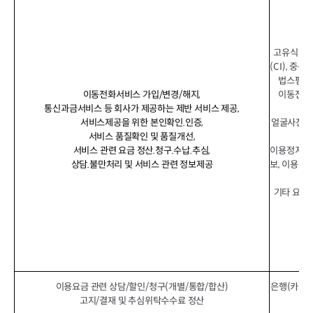
고유식별정보
(CI), 중
법스팸, 
이동전화서비스 가입/변경/해지,
이동전화번
통신과금서비스 등 회사가 제공하는 제반 서비스 제공,
서비스제공을 위한 본인확인.인증,
얼굴사진(특
서비스 품질확인 및 품질개선,
서비스 관련 요금 정산.청구.수납.추심,
이용정지기록
상담.불만처리 및 서비스 관련 정보제공
보, 이용컨
접
기타 요금
이용요금 관련 상담/할인/청구(개별/통합/합산)
은행(카드사
고지/결재 및 추심위탁수수료 정산