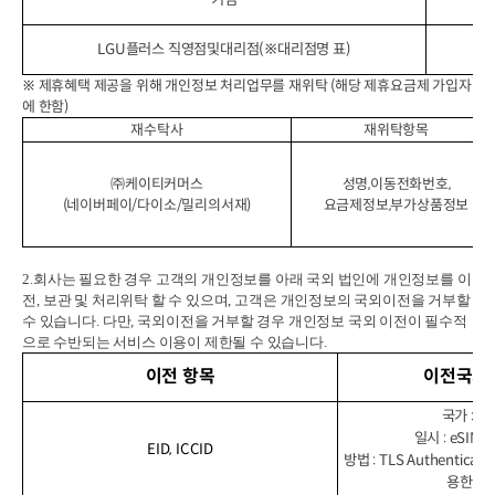
LGU플러스 직영점및대리점(※대리점명 표)
※ 제휴혜택 제공을 위해 개인정보 처리업무를 재위탁 (해당 제휴요금제 가입자
에 한함)
재수탁사
재위탁항목
㈜케이티커머스
성명,이동전화번호,
(네이버페이/다이소/밀리의서재)
요금제정보,부가상품정보
2.
회사는 필요한 경우 고객의 개인정보를 아래 국외 법인에 개인정보를 이
전
,
보관 및 처리위탁 할 수 있으며
,
고객은 개인정보의 국외이전을 거부할
수 있습니다
.
다만
,
국외이전을 거부할 경우 개인정보 국외 이전이 필수적
으로 수반되는 서비스 이용이 제한될 수 있습니다
.
이전 항목
이전국가•
국가 : 벨
일시 : eSI
EID, ICCID
방법 : TLS Authenticat
용한 원