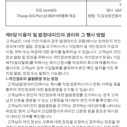
국가 
EID, eventID
일시 : eSI
Thales DIS Pte Ltd RSP서버통해 제공
방법 : TLS(상호인증서기
제
8
장 이용자 및 법정대리인의 권리와 그 행사 방법
고객님
(
만
, 14
세 미만 아동의 경우 법정대리인 포함
)
께서는 언제든지 개인
정보에 대한 열람
,
정정을 요구하시거나 가입해지 및 개인정보의 수집과
이용
,
위탁 또는 제공에 대한 동의를 철회하실 수 있습니다
.
고객님의 개인
정보 열람 및 정정을 위해서는 개인정보변경
(
또는 개인정보수정 등
),
가입
해지
(
동의철회
)
를 위해서는 해지신청서를 작성하여 회사에 제출하거나
웹사이트 고객님의 경우 가입탈퇴를 클릭하여 본인 확인 절차를 거친 후
직접 열람
,
정정 또는 탈퇴가 가능합니다
.
1.
개인정보의 열람증명 또는 정정
.
고객님
(
법정대리인
)
께서는 회사를 직접 방문하시거나 전화
,
이메일 등을
통하여 개인정보에 대한 열람증명을 요구할 수 있습니다
.
.
고객님께서 본인의 개인정보에 대한 열람증명를 요구하시는 경우 고객
님의 신분을 증명할 수 있는 신분증을 제시받아 본인 여부를 확인합니다
.
.
고객님의 대리인이 열람증명을 요구하는 경우에는 대리관계를 나타내는
위임장
,
명의 고객님의 인감증명서와 대리인 신분증 등을 증표로 제시받
아 대리인 여부를 확인합니다
.
.
고객님의 개인 정보는 오류에 대한 정정을 요청하신 경우에는 정정을 완