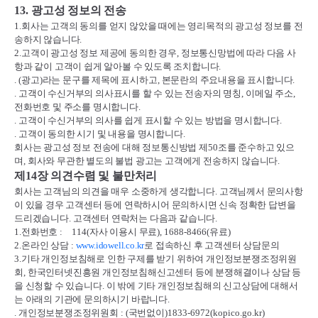
13.
광고성 정보의 전송
1.
회사는 고객의 동의를 얻지 않았을 때에는 영리목적의 광고성 정보를 전
송하지 않습니다
.
2.
고객이 광고성 정보 제공에 동의한 경우
,
정보통신망법에 따라 다음 사
항과 같이 고객이 쉽게 알아볼 수 있도록 조치합니다
.
. (
광고
)
라는 문구를 제목에 표시하고
,
본문란의 주요내용을 표시합니다
.
.
고객이 수신거부의 의사표시를 할 수 있는 전송자의 명칭
,
이메일 주소
,
전화번호 및 주소를 명시합니다
.
.
고객이 수신거부의 의사를 쉽게 표시할 수 있는 방법을 명시합니다
.
.
고객이 동의한 시기 및 내용을 명시합니다
.
회사는 광고성 정보 전송에 대해 정보통신방법 제
50
조를 준수하고 있으
며
,
회사와 무관한 별도의 불법 광고는 고객에게 전송하지 않습니다
.
제
14
장 의견수렴 및 불만처리
회사는 고객님의 의견을 매우 소중하게 생각합니다
.
고객님께서 문의사항
이 있을 경우 고객센터 등에 연락하시어 문의하시면 신속 정확한 답변을
드리겠습니다
.
고객센터 연락처는 다음과 같습니다
.
1.
전화번호
:
114(
자사 이용시 무료
), 1688-8466(
유료
)
2.
온라인 상담
:
www.idowell.co.kr
로 접속하신 후 고객센터 상담문의
3.
기타 개인정보침해로 인한 구제를 받기 위하여 개인정보분쟁조정위원
회
,
한국인터넷진흥원 개인정보침해신고센터 등에 분쟁해결이나 상담 등
을 신청할 수 있습니다
.
이 밖에 기타 개인정보침해의 신고상담에 대해서
는 아래의 기관에 문의하시기 바랍니다
.
.
개인정보분쟁조정위원회
: (
국번없이
)1833-6972(kopico.go.kr)