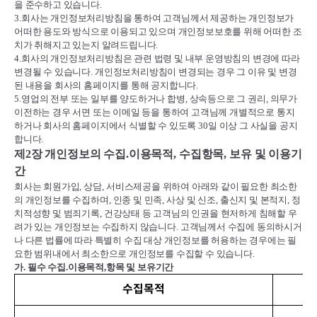
을 준수하고 있습니다
.
3.
회사는 개인정보처리방침을 통하여 고객님께서 제공하는 개인정보가
어떠한 용도와 방식으로 이용되고 있으며 개인정보보호를 위해 어떠한 조
치가 취해지고 있는지 알려드립니다
.
4.
회사의 개인정보처리방침은 관련 법령 및 내부 운영방침의 변경에 따라
변경될 수 있습니다
.
개인정보처리방침이 변경되는 경우 그 이유 및 변경
된 내용을 회사의 홈페이지를 통해 공지합니다
.
5.
영업의 전부 또는 일부를 양도하거나 합병
,
상속등으로 그 권리
,
의무가
이전하는 경우 서면 또는 이메일 등을 통하여 고객님께 개별적으로 통지
하거나 회사의 홈페이지에서 식별할 수 있도록
30
일 이상 그 사실을 공지
합니다
.
제
2
장 개인정보의 수집
.
이용목적
,
수집항목
,
보유 및 이용기
간
회사는 회원가입
,
상담
,
서비스제공을 위하여 아래와 같이 필요한 최소한
의 개인정보를 수집하며
,
인종 및 민족
,
사상 및 신조
,
출신지 및 본적지
,
정
치적성향 및 범죄기록
,
건강상태 등 고객님의 인권을 현저하게 침해할 우
려가 있는 개인정보는 수집하지 않습니다
.
고객님께서 수집에 동의하시거
나 다른 법률에 따라 특별히 수집 대상 개인정보를 허용하는 경우에는 필
요한 범위내에서 최소한으로 개인정보를 수집할 수 있습니다
.
가
.
필수 수집
.
이용목적
,
항목 및 보유기간
수집목적