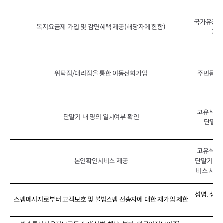
국가유공자
복지요금제 가입 및 감면혜택 제공(해당자에 한함)
자/
위탁점/대리점을 통한 이동전화가입
주민등록번
고유식별번
단말기 내 명의 일치여부 확인
단말기 
고유식별번
본인확인서비스 제공
단말기 정보
비스 사용 
성명, 생년
스팸메시지로부터 고객보호 및 불법스팸 전송자에 대한 재가입 제한