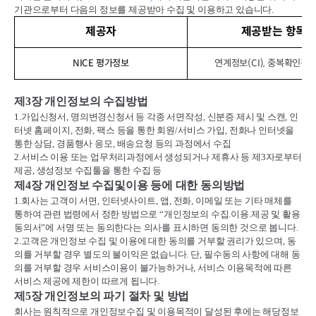
기관으로부터 다음의 정보를 제공받아 수집 및 이용하고 있습니다
.
제공자
제공받는 항목
NICE 평가정보
연계정보(CI), 중복확인정보(
제
3
장 개인정보의 수집방법
1.
가입신청서
,
명의변경신청서 등 각종 서면작성
,
신분증 제시 및 스캔
,
인
터넷 홈페이지
,
전화
,
팩스 등을 통한 회원
/
서비스 가입
,
전화나 인터넷을
통한 상담
,
경품행사 응모
,
배송요청 등의 과정에서 수집
2.
서비스 이용 또는 업무처리과정에서 생성되거나 제휴사 등 제
3
자로부터
제공
,
생성정보 수집툴을 통한 수집 등
제
4
장 개인정보 수집및이용 등에 대한 동의방법
1.
회사는 고객이 서면
,
인터넷사이트
,
앱
,
전화
,
이메일 또는 기타 매체를
통하여 관련 법령에서 정한 방법으로
“
개인정보의 수집
.
이용
.
제공 및 활용
동의서
”
에 서명 또는 동의한다는 의사를 표시하면 동의한 것으로 봅니다
.
2.
고객은 개인정보 수집 및 이용에 대한 동의를 거부할 권리가 있으며
,
동
의를 거부할 경우 별도의 불이익은 없습니다
.
단
,
필수동의 사항에 대해 동
의를 거부할 경우 서비스이용이 불가능하거나
,
서비스 이용목적에 따른
서비스 제공에 제한이 따르게 됩니다
.
제
5
장 개인정보의 파기 절차 및 방법
회사는 원칙적으로 개인정보수집 및 이용목적이 달성된 후에는 해당정보