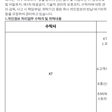
및 비밀유지
,
제
3
자 제공금지
,
기술적
.
관리적 보호조치
,
수탁자에 대한 관
리
.
감독
,
사고 시 책임부담
,
위탁기간 종료 즉시 개인정보의 반납
/
파기의무
등을 규정하여 관리하고 있습니다
.
1.
개인정보 처리업무 수탁자 및 위탁내용
수탁사
KT이
1.과금
6.고객사용
KT
8.통신요금
8.MVNO
스토리위즈(