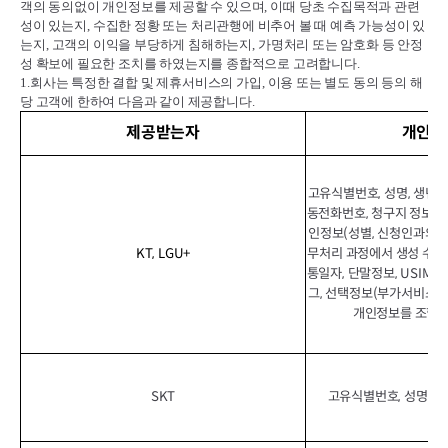
객의 동의없이 개인정보를 제공할 수 있으며
,
이때 당초 수집목적과 관련
성이 있는지
,
수집한 정황 또는 처리관행에 비추어 볼 때 예측 가능성이 있
는지
,
고객의 이익을 부당하게 침해하는지
,
가명처리 또는 암호화 등 안정
성 확보에 필요한 조치를 하였는지를 종합적으로 고려합니다
.
1.
회사는 특정한 결합 및 제휴서비스의 가입
,
이용 또는 별도 동의 등의 해
당 고객에 한하여 다음과 같이 제공합니다
.
제공받는자
개인정
고유식별번호, 성명, 생년월일
동전화번호, 청구지 정보, 이
인정보(성별, 신청인과의 관
KT, LGU+
무처리 과정에서 생성 수집
통일자, 단말정보, USIM정보
그, 선택정보(부가서비스 이
개인정보를 조합하
SKT
고유식별번호, 성명, 