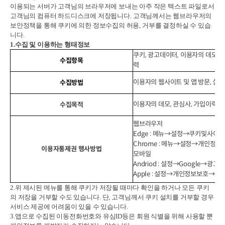
이용되는 서버가 고객님의 브라우저에 보내는 아주 작은 텍스트 파일로서
고객님의 컴퓨터 하드디스크에 저장됩니다
.
고객님께서는 웹브라우저의
보안정책을 통해 쿠키에 의한 정보수집의 허용
,
거부를 결정하실 수 있습
니다
.
1.
수집 및 이용하는 형태정보
쿠키, 광고데이터, 이용자의 데모(위
수집항목
력
이용자의 웹사이트 및 앱 방문, 실행
수집방법
이용자의 데모, 관심사, 가입이력에
수집목적
웹브라우저
Edge : 메뉴→설정→쿠키및사이
Chrome : 메뉴→설정→개인정
이용자통제권 행사방법
모바일
Andriod : 설정→Google→
Apple : 설정→개인정보보호→추
2.
위 제시된 메뉴를 통해 쿠키가 저장될 때마다 확인을 하거나 모든 쿠키
의 저장을 거부할 수도 있습니다
.
단
,
고객님께서 쿠키 설치를 거부할 경우
서비스 제공에 어려움이 있을 수 있습니다
.
3.
앱으로 수집된 이동전화번호와 유심
ID
등은 회원 식별을 위해 사용할 뿐