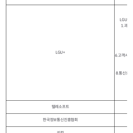
LGU+
1.과금
LGU+
6.고객사용
8.통신요금
텔레소프트
한국정보통신진흥협회
개
키컴