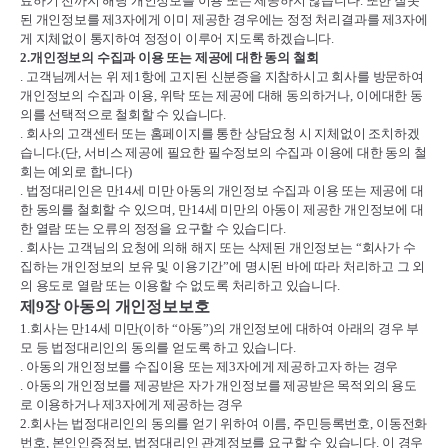
료하기 전까지 해당 개인정보를 이용 또는 제공하지 않습니다
.
또한 잘못
된 개인정보를 제
3
자에게 이미 제공한 경우에는 정정 처리결과를 제
3
자에
게 지체없이 통지하여 정정이 이루어 지도록 하겠습니다
.
2.
개인정보의 수집과 이용 또는 제공에 대한 동의 철회
.
고객님께서는 위 제
1
항에 고지된 신분증을 지참하시고 회사를 방문하여
개인정보의 수집과 이용
,
위탁 또는 제공에 대해 동의하거나
,
이에대한 동
의를 선택적으로 철회할 수 있습니다
.
.
회사의 고객센터 또는 홈페이지를 통한 상담요청 시 지체없이 조치하겠
습니다
.(
단
,
서비스 제공에 필요한 필수정보의 수집과 이용에 대한 동의 철
회는 예외로 합니다
)
.
법정대리인은 만
14
세 미만 아동의 개인정보 수집과 이용 또는 제공에 대
한 동의를 철회할 수 있으며
,
만
14
세 미만의 아동이 제공한 개인정보에 대
한 열람 또는 오류의 정정을 요구할 수 있습디다
.
.
회사는 고객님의 요청에 의해 해지 또는 삭제된 개인정보는
“
회사가 수
집하는 개인정보의 보유 및 이용기간
”
에 명시된 바에 따라 처리하고 그 외
의 용도로 열람 또는 이용할 수 없도록 처리하고 있습니다
.
제
9
장 아동의 개인정보보호
1.
회사는 만
14
세 미만
(
이하
“
아동
”)
의 개인정보에 대하여 아래의 경우 부
모 등 법정대리인의 동의를 얻도록 하고 있습니다
.
.
아동의 개인정보를 수집이용 또는 제
3
자에게 제공하고자 하는 경우
.
아동의 개인정보를 제공받은 자가 개인정보를 제공받은 목적외의 용도
로 이용하거나 제
3
자에게 제공하는 경우
2.
회사는 법정대리인의 동의를 얻기 위하여 이름
,
주민등록번호
,
이동전화
번호
,
본인인증정보
,
법정대리인 관계정보를 요구할 수 있습니다
.
이 경우