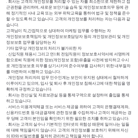
.
회사는 고객의 개인정보를 처리할 수 있는 자를 최소한으로 제한하고 접
근권한을 관리하며
,
새로운 보안기술 습득 및 개인정보보호의무 등에 관
해 정기적인 사내 교육 또는 외부 위탁교육을 통하여 법규 및 정책을 준수
할 수 있도록 하고 있습니다
.
고객의 개인정보를 처리하는 자는 다음과 같
습니다
.
고객님이 직
,
간접적으로 상대하여 마케팅 업무를 수행하는 자
개인정보보호책임자 및 개인정보보호담당자 등의 개인정보관리 및 개인
정보보호 업무를 담당하는 자
기타 업무상 개인정보의 처리가 불가피한 자
.
신입직원 채용시 그리고 연
1
회 전임직원이 정보보호서약서에 서명하게
함으로써 직원에 의한 정보
(
개인정보 포함
)
유출을 사전에 방지하고 수시
로 개인정보보호 의무를 상기시키며 준수여부를 감사하기 위한 내부절차
를 마련하여 시행하고 있습니다
.
.
개인정보 처리자의 업무 인수인계는 보안이 유지된 상태에서 철저하게
이루어지고 있으며
,
입사 및 퇴사 후 개인정보 침해사고에 대한 책임을 명
확하게 규정하고 있습니다
.
.
회사는 전산실 및 자료보관실 등을 통제구역으로 설정하여 출입을 통제
하고 있습니다
.
.
서비스 이용계약체결 또는 서비스 제공을 위하여 고객의 은행결재계좌
,
신용카드번호 등 대금결재에 관한 정보를 수집하게나 고객이 제공하는 경
우 당해 고객이 본인임을 확인하기 위한 필요한 조치를 취하고 있습니다
.
.
회사는 고객의 실수나 기본적인 인터넷의 위험성 때문에 일어나는 일들
에 대해 책임을지지 않습니다
.
고객의 개인정보를 보호하기 위해여 자신
의
ID
와 비밀번호를 철저히 관리하고 책임을 져야 합니다
.