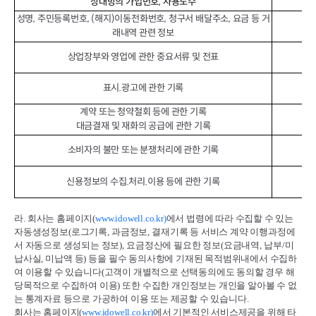
상대방의 가입번호, 사용도수
성명, 주민등록번호, (해지)이동전화번호, 청구서 배달주소, 요금 등 거
래내역 관련 정보
상업장부와 영업에 관한 중요서류 및 전표
표시.광고에 관한 기록
계약 또는 청약철회 등에 관한 기록
대금결재 및 재화의 공급에 관한 기록
소비자의 불만 또는 분쟁처리에 관한 기록
신용정보의 수집.처리.이용 등에 관한 기록
라
.
회사는 홈페이지
(
www.idowell.co.kr)
에서 법령에 따라 수집할 수 있는
자동생성정보
(
로그기록
,
과금정보
,
결재기록 등 서비스 계약 이행과정에
서 자동으로 생성되는 정보
),
요금정산에 필요한 정보
(
요금내역
,
납부
/
미
납사실
,
미납액 등
)
등을 필수 동의사항에 기재된 목적범위내에서 수집하
여 이용할 수 있습니다
(
고객이 개별적으로 선택동의에도 동의할 경우 해
당목적으로 수집하여 이용
)
또한 수집한 개인정보는 개인을 알아볼 수 없
는 통계자료 등으로 가공하여 이용 또는 제공할 수 있습니다
.
회사는 홈페이지
(
www.idowell.co.kr)
에서 기본적인 서비스제공을 위해 타