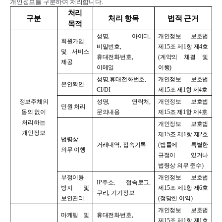
개인정보를 구분하여 처리합니다
.
처리
구분
처리 항목
법적 근거
목적
성명
,
아이디
,
개인정보 보호법
회원가입
비밀번호
,
제
15
조 제
1
항 제
4
호
및 서비스
휴대전화번호
,
(
계약의 체결 및
제공
이메일
이행
)
성명
,
휴대전화번호
,
개인정보 보호법
본인확인
CI/DI
제
15
조 제
1
항 제
4
호
정보주체의
성명
,
연락처
,
개인정보 보호법
민원 처리
동의 없이
문의내용
제
15
조 제
1
항 제
4
호
처리하는
개인정보 보호법
개인정보
제
15
조 제
1
항 제
2
호
법령상
거래내역
,
접속기록
(
법률에 특별한
의무 이행
규정이 있거나
법령상 의무 준수
)
부정이용
개인정보 보호법
IP
주소
,
접속로그
,
방지 및
제
15
조 제
1
항 제
6
호
쿠리
,
기기정보
보안관리
(
정당한 이익
)
개인정보 보호법
마케팅 및
휴대전화번호
,
제
15
조 제
1
항 제
1
호