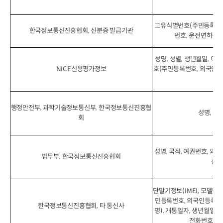
고유식별번호(주민등록번호
한국정보통신진흥협회, 신분증 발급기관
번호, 운전면허증번
성명, 성별, 생년월일, 이
NICE신용평가정보
호(주민등록번호, 외국인등
(D
행정안전부, 과학기술정보통신부, 한국정보통신진흥협
성명, 주
회
성명, 국적, 여권번호, 외
법무부, 한국정보통신진흥협회
전화
단말기정보(IMEI, 모델명,
민등록번호, 외국인등록번호
한국정보통신진흥협회, 타 통신사
명), 개통일자, 생년월일, 
전화번호, 