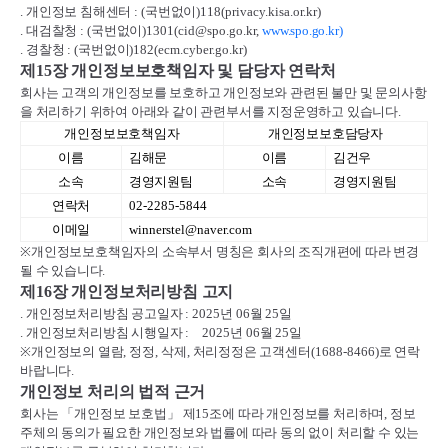
.
개인정보 침해센터
: (
국번없이
)118(privacy.kisa.or.kr)
.
대검찰청
: (
국번없이
)1301(cid@spo.go.kr,
www.spo.go.kr)
.
경찰청
: (
국번없이
)182(ecm.cyber.go.kr)
제
15
장 개인정보보호책임자 및 담당자 연락처
회사는 고객의 개인정보를 보호하고 개인정보와 관련된 불만 및 문의사항
을 처리하기 위하여 아래와 같이 관련부서를 지정운영하고 있습니다
.
개인정보보호책임자
개인정보보호담당자
이름
김해문
이름
김건우
소속
경영지원팀
소속
경영지원팀
연락처
02-2285-5844
이메일
winnerstel@naver.com
※
개인정보보호책임자의 소속부서 명칭은 회사의 조직개편에 따라 변경
될 수 있습니다
.
제
16
장 개인정보처리방침 고지
.
개인정보처리방침 공고일자
: 2025
년
06
월
25
일
.
개인정보처리방침 시행일자
:
2025
년
06
월
25
일
※
개인정보의 열람
,
정정
,
삭제
,
처리정정은 고객센터
(1688-8466)
로 연락
바랍니다
.
개인정보 처리의 법적 근거
회사는
「
개인정보 보호법
」
제
15
조에 따라 개인정보를 처리하며
,
정보
주체의 동의가 필요한 개인정보와 법률에 따라 동의 없이 처리할 수 있는