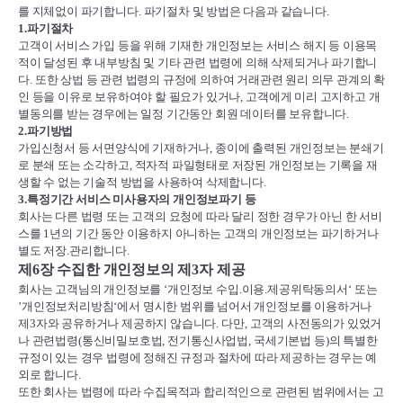
를 지체없이 파기합니다
.
파기절차 및 방법은 다음과 같습니다
.
1.
파기절차
고객이 서비스 가입 등을 위해 기재한 개인정보는 서비스 해지 등 이용목
적이 달성된 후 내부방침 및 기타 관련 법령에 의해 삭제되거나 파기합니
다
.
또한 상법 등 관련 법령의 규정에 의하여 거래관련 원리 의무 관계의 확
인 등을 이유로 보유하여야 할 필요가 있거나
,
고객에게 미리 고지하고 개
별동의를 받는 경우에는 일정 기간동안 회원 데이터를 보유합니다
.
2.
파기방법
가입신청서 등 서면양식에 기재하거나
,
종이에 출력된 개인정보는 분쇄기
로 분쇄 또는 소각하고
,
적자적 파일형태로 저장된 개인정보는 기록을 재
생할 수 없는 기술적 방법을 사용하여 삭제합니다
.
3.
특정기간 서비스 미사용자의 개인정보파기 등
회사는 다른 법령 또는 고객의 요청에 따라 달리 정한 경우가 아닌 한 서비
스를
1
년의 기간 동안 이용하지 아니하는 고객의 개인정보는 파기하거나
별도 저장
.
관리합니다
.
제
6
장 수집한 개인정보의 제
3
자 제공
회사는 고객님의 개인정보를
‘
개인정보 수입
.
이용
.
제공위탁동의서
‘
또는
’
개인정보처리방침
‘
에서 명시한 범위를 넘어서 개인정보를 이용하거나
제
3
자와 공유하거나 제공하지 않습니다
.
다만
,
고객의 사전동의가 있었거
나 관련법령
(
통신비밀보호법
,
전기통신사업법
,
국세기본법 등
)
의 특별한
규정이 있는 경우 법령에 정해진 규정과 절차에 따라 제공하는 경우는 예
외로 합니다
.
또한 회사는 법령에 따라 수집목적과 합리적인으로 관련된 범위에서는 고