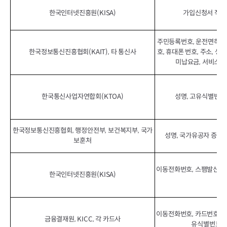
한국인터넷진흥원(KISA)
가입신청서 작성된
주민등록번호, 운전면허번호
한국정보통신진흥협회(KAIT), 타 통신사
호, 휴대폰 번호, 주소, 생
미납요금, 서비스가
한국통신사업자연합회(KTOA)
성명, 고유식별번호,
한국정보통신진흥협회, 행정안전부, 보건복지부, 국가
성명, 국가유공자 증명/
보훈처
이동전화번호, 스팸발신번호
한국인터넷진흥원(KISA)
이동전화번호, 카드번호, 
금융결재원, KICC, 각 카드사
유식별번호, 