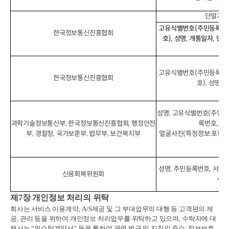
단말기정보
고유식별번호(주민등록번호
한국정보통신진흥협회
호), 성명, 개통일자, 단
IM
고유식별번호(주민등록번호
한국정보통신진흥협회
호), 성명,
성명, 고유식별번호(주민등
과학기술정보통신부, 한국정보통신진흥협회, 행정안전
록번호, 운
부, 경찰청, 국가보훈부, 법무부, 보건복지부
얼굴사진(특정정보 포함) 
포
성명, 주민등록번호, 서비스
신용회복위원회
수납
제
7
장 개인정보 처리의 위탁
회사는 서비스 이용계약
, A/S
제공 및 그 부대업무의 대행 등 고객편의 제
공
,
관리 등을 위하여 개인정보 처리업무를 위탁하고 있으며
,
수탁자에 대
해서는
“
위수탁계약서
”
등을 통하여 관련 법규 및 지침의 준수
,
정보보호