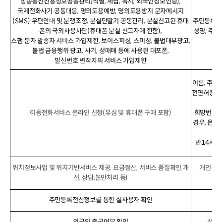
방송통신신용정보공동관리(식별, 체납, 복지, 외국인정보인증),
국제전화사기 공동대응, 명의도용예방, 명의도용방지 문자메시지
(SMS).우편안내 및 분쟁조정, 분실단말기 공동관리, 분실신고된 휴대
주민등록번호
폰의 국외사용차단(휴대폰 분실 신고자에 한함),
성명, 주소
스팸 문자 발송자 서비스 가입제한, 보이스피싱, 스미싱, 불법대부광고,
불법 금융행위 광고, 사기, 성매매 등에 사용된 대포폰,
발신번호 변작자의 서비스 가입제한
이름, 주민
전면허증번호)
수령
이동전화서비스 온라인 신청(유심 및 휴대폰 구매 포함)
희망번호,
경우, 은행
효
만14세 
위치정보사업 및 위치기반서비스 제공. 요금정산, 서비스 품질확인.개
개인위치
선, 상담.불만처리 등)
주민등록전산정보를 통한 실사용자 확인
외국인 출국여부 확인
성명,