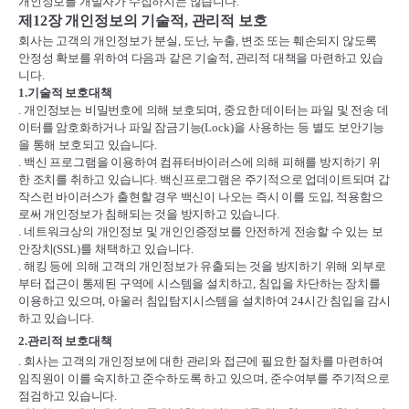
개인정보를 개발자가 수집하지는 않습니다
.
제
12
장 개인정보의 기술적
,
관리적 보호
회사는 고객의 개인정보가 분실
,
도난
,
누출
,
변조 또는 훼손되지 않도록
안정성 확보를 위하여 다음과 같은 기술적
,
관리적 대책을 마련하고 있습
니다
.
1.
기술적 보호대책
.
개인정보는 비밀번호에 의해 보호되며
,
중요한 데이터는 파일 및 전송 데
이터를 암호화하거나 파일 잠금기능
(Lock)
을 사용하는 등 별도 보안기능
을 통해 보호되고 있습니다
.
.
백신 프로그램을 이용하여 컴퓨터바이러스에 의해 피해를 방지하기 위
한 조치를 취하고 있습니다
.
백신프로그램은 주기적으로 업데이트되며 갑
작스런 바이러스가 출현할 경우 백신이 나오는 즉시 이를 도입
,
적용함으
로써 개인정보가 침해되는 것을 방지하고 있습니다
.
.
네트워크상의 개인정보 및 개인인증정보를 안전하게 전송할 수 있는 보
안장치
(SSL)
를 채택하고 있습니다
.
.
해킹 등에 의해 고객의 개인정보가 유출되는 것을 방지하기 위해 외부로
부터 접근이 통제된 구역에 시스템을 설치하고
,
침입을 차단하는 장치를
이용하고 있으며
,
아울러 침입탐지시스템을 설치하여
24
시간 침입을 감시
하고 있습니다
.
2.
관리적 보호대책
.
회사는 고객의 개인정보에 대한 관리와 접근에 필요한 절차를 마련하여
임직원이 이를 숙지하고 준수하도록 하고 있으며
,
준수여부를 주기적으로
점검하고 있습니다
.