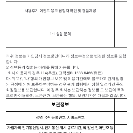
사용후기 이벤트 응모 담첨자 확인 및 경품제공
서
1:1 상담 문의
※
위 정보는 가입당시 정보뿐만아니라 정보수정으로 변경된 정보를 포함
합니다
.
※
선택동의 철회는 아래를 통해 가능합니다
.
.
회사 이용자의 경우
114(
무료
),
고객센터
1688-8466(
유료
)
다
.
위
‘
가
’, ‘
나
’
항의 개인정보 보유 및 이용기간에도 불구하고 관계 법령
의 규정에 의해 보존하여야하는 경우 관계 법령에서 정한 일정기간 동안
회원정보를 보관합니다
.
이 경우 회사는 보관하는 정보를 그 보관의 목적
으로만 이용하며
,
보관근거
,
보관하는 항목
,
보관기간은 다음과 같습니다
.
보관정보
성명, 주민등록번호, 서비스번호
가입자의 전기통신일시, 전기통신 개시.종료기간, 착.발신 전화번호 등