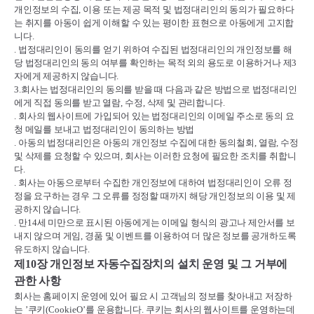
개인정보의 수집
,
이용 또는 제공 목적 및 법정대리인의 동의가 필요하다
는 취지를 아동이 쉽게 이해할 수 있는 평이한 표현으로 아동에게 고지합
니다
.
.
법정대리인이 동의를 얻기 위하여 수집된 법정대리인의 개인정보를 해
당 법정대리인의 동의 여부를 확인하는 목적 외의 용도로 이용하거나 제
3
자에게 제공하지 않습니다
.
3.
회사는 법정대리인의 동의를 받을 때 다음과 같은 방법으로 법정대리인
에게 직접 동의를 받고 열람
,
수정
,
삭제 및 관리합니다
.
.
회사의 웹사이트에 가입되어 있는 법정대리인의 이메일 주소로 동의 요
청 메일를 보내고 법정대리인이 동의하는 방법
.
아동의 법정대리인은 아동의 개인정보 수집에 대한 동의철회
,
열람
,
수정
및 삭제를 요청할 수 있으며
,
회사는 이러한 요청에 필요한 조치를 취합니
다
.
.
회사는 아동으로부터 수집한 개인정보에 대하여 법정대리인이 오류 정
정을 요구하는 경우 그 오류를 정정할 때까지 해당 개인정보의 이용 및 제
공하지 않습니다
.
.
만
14
세 미만으로 표시된 아동에게는 이메일 형식의 광고나 제안서를 보
내지 않으며 게임
,
경품 및 이벤트를 이용하여 더 많은 정보를 공개하도록
유도하지 않습니다
.
제
10
장 개인정보 자동수집장치의 설치 운영 및 그 거부에
관한 사항
회사는 홈페이지 운영에 있어 필요 시 고객님의 정보를 찾아내고 저장하
는
’
쿠키
(CookieO’
를 운용합니다
.
쿠키는 회사의 웹사이트를 운영하는데