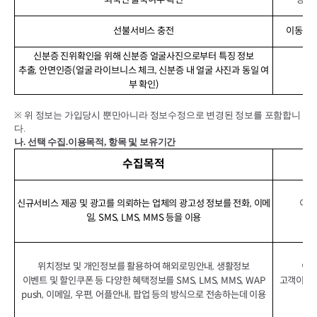
선불서비스 충전
이동전화
신분증 진위확인을 위해 신분증 얼굴사진으로부터 특징 정보
추출, 안면인증(얼굴 라이브니스 체크, 신분증 내 얼굴 사진과 동일 여
신
부 확인)
※
위 정보는 가입당시 뿐만아니라 정보수정으로 변경된 정보를 포함합니
다
.
나
.
선택 수집
.
이용목적
,
항목 및 보유기간
수집목적
신규서비스 제공 및 광고를 의뢰하는 업체의 광고성 정보를 전화, 이메
이동
일, SMS, LMS, MMS 등을 이용
위치정보 및 개인정보를 활용하여 해외로밍안내, 생활정보
이동
이벤트 및 할인쿠폰 등 다양한 혜택정보를 SMS, LMS, MMS, WAP
고객이 상
push, 이메일, 우편, 어플안내, 팝업 등의 방식으로 전송하는데 이용