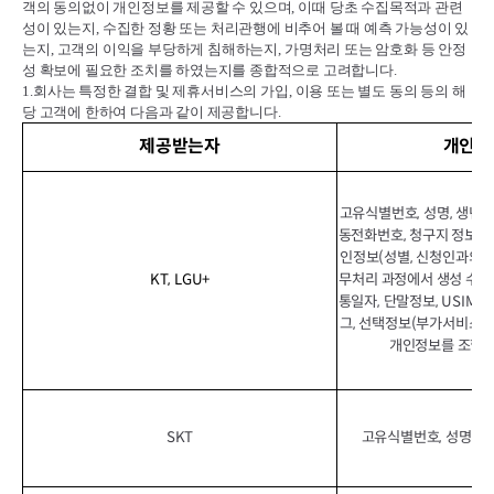
객의 동의없이 개인정보를 제공할 수 있으며
,
이때 당초 수집목적과 관련
성이 있는지
,
수집한 정황 또는 처리관행에 비추어 볼 때 예측 가능성이 있
는지
,
고객의 이익을 부당하게 침해하는지
,
가명처리 또는 암호화 등 안정
성 확보에 필요한 조치를 하였는지를 종합적으로 고려합니다
.
1.
회사는 특정한 결합 및 제휴서비스의 가입
,
이용 또는 별도 동의 등의 해
당 고객에 한하여 다음과 같이 제공합니다
.
제공받는자
개인정
고유식별번호, 성명, 생년월일
동전화번호, 청구지 정보, 이
인정보(성별, 신청인과의 관
KT, LGU+
무처리 과정에서 생성 수집
통일자, 단말정보, USIM정보
그, 선택정보(부가서비스 이
개인정보를 조합하
SKT
고유식별번호, 성명, 