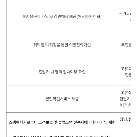
국가유공자
복지요금제 가입 및 감면혜택 제공(해당자에 한함)
자/
위탁점/대리점을 통한 이동전화가입
주민등록번
고유식별번
단말기 내 명의 일치여부 확인
단말기 
고유식별번
본인확인서비스 제공
단말기 정보
비스 사용 
성명, 생년
스팸메시지로부터 고객보호 및 불법스팸 전송자에 대한 재가입 제한