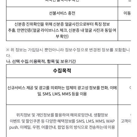
선불서비스 충전
이동전화
신분증 진위확인을 위해 신분증 얼굴사진으로부터 특징 정보
추출, 안면인증(얼굴 라이브니스 체크, 신분증 내 얼굴 사진과 동일 여
신
부 확인)
※
위 정보는 가입당시 뿐만아니라 정보수정으로 변경된 정보를 포함합니
다
.
나
.
선택 수집
.
이용목적
,
항목 및 보유기간
수집목적
신규서비스 제공 및 광고를 의뢰하는 업체의 광고성 정보를 전화, 이메
이동
일, SMS, LMS, MMS 등을 이용
위치정보 및 개인정보를 활용하여 해외로밍안내, 생활정보
이동
이벤트 및 할인쿠폰 등 다양한 혜택정보를 SMS, LMS, MMS, WAP
고객이 상
push, 이메일, 우편, 어플안내, 팝업 등의 방식으로 전송하는데 이용