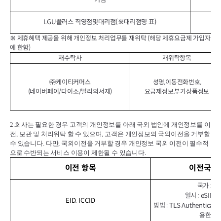
LGU플러스 직영점및대리점(※대리점명 표)
※ 제휴혜택 제공을 위해 개인정보 처리업무를 재위탁 (해당 제휴요금제 가입자
에 한함)
재수탁사
재위탁항목
㈜케이티커머스
성명,이동전화번호,
(네이버페이/다이소/밀리의서재)
요금제정보,부가상품정보
2.
회사는 필요한 경우 고객의 개인정보를 아래 국외 법인에 개인정보를 이
전
,
보관 및 처리위탁 할 수 있으며
,
고객은 개인정보의 국외이전을 거부할
수 있습니다
.
다만
,
국외이전을 거부할 경우 개인정보 국외 이전이 필수적
으로 수반되는 서비스 이용이 제한될 수 있습니다
.
이전 항목
이전국가•
국가 : 벨
일시 : eSI
EID, ICCID
방법 : TLS Authenticat
용한 원