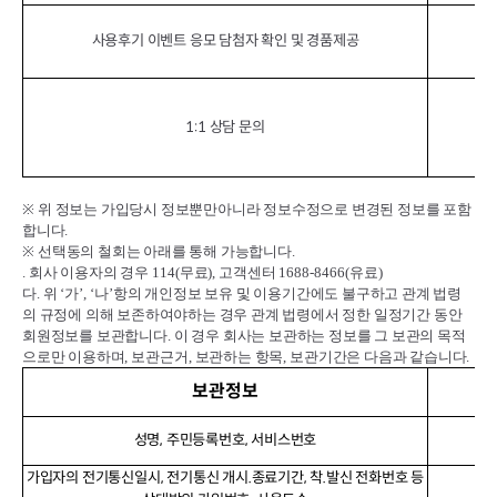
사용후기 이벤트 응모 담첨자 확인 및 경품제공
서
1:1 상담 문의
※
위 정보는 가입당시 정보뿐만아니라 정보수정으로 변경된 정보를 포함
합니다
.
※
선택동의 철회는 아래를 통해 가능합니다
.
.
회사 이용자의 경우
114(
무료
),
고객센터
1688-8466(
유료
)
다
.
위
‘
가
’, ‘
나
’
항의 개인정보 보유 및 이용기간에도 불구하고 관계 법령
의 규정에 의해 보존하여야하는 경우 관계 법령에서 정한 일정기간 동안
회원정보를 보관합니다
.
이 경우 회사는 보관하는 정보를 그 보관의 목적
으로만 이용하며
,
보관근거
,
보관하는 항목
,
보관기간은 다음과 같습니다
.
보관정보
성명, 주민등록번호, 서비스번호
가입자의 전기통신일시, 전기통신 개시.종료기간, 착.발신 전화번호 등