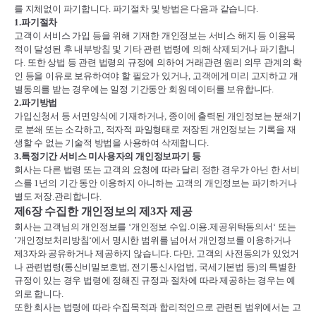
를 지체없이 파기합니다
.
파기절차 및 방법은 다음과 같습니다
.
1.
파기절차
고객이 서비스 가입 등을 위해 기재한 개인정보는 서비스 해지 등 이용목
적이 달성된 후 내부방침 및 기타 관련 법령에 의해 삭제되거나 파기합니
다
.
또한 상법 등 관련 법령의 규정에 의하여 거래관련 원리 의무 관계의 확
인 등을 이유로 보유하여야 할 필요가 있거나
,
고객에게 미리 고지하고 개
별동의를 받는 경우에는 일정 기간동안 회원 데이터를 보유합니다
.
2.
파기방법
가입신청서 등 서면양식에 기재하거나
,
종이에 출력된 개인정보는 분쇄기
로 분쇄 또는 소각하고
,
적자적 파일형태로 저장된 개인정보는 기록을 재
생할 수 없는 기술적 방법을 사용하여 삭제합니다
.
3.
특정기간 서비스 미사용자의 개인정보파기 등
회사는 다른 법령 또는 고객의 요청에 따라 달리 정한 경우가 아닌 한 서비
스를
1
년의 기간 동안 이용하지 아니하는 고객의 개인정보는 파기하거나
별도 저장
.
관리합니다
.
제
6
장 수집한 개인정보의 제
3
자 제공
회사는 고객님의 개인정보를
‘
개인정보 수입
.
이용
.
제공위탁동의서
‘
또는
’
개인정보처리방침
‘
에서 명시한 범위를 넘어서 개인정보를 이용하거나
제
3
자와 공유하거나 제공하지 않습니다
.
다만
,
고객의 사전동의가 있었거
나 관련법령
(
통신비밀보호법
,
전기통신사업법
,
국세기본법 등
)
의 특별한
규정이 있는 경우 법령에 정해진 규정과 절차에 따라 제공하는 경우는 예
외로 합니다
.
또한 회사는 법령에 따라 수집목적과 합리적인으로 관련된 범위에서는 고