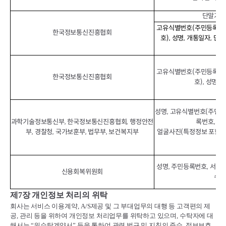
단말기정보
고유식별번호(주민등록번호
한국정보통신진흥협회
호), 성명, 개통일자, 단
IM
고유식별번호(주민등록번호
한국정보통신진흥협회
호), 성명,
성명, 고유식별번호(주민등
과학기술정보통신부, 한국정보통신진흥협회, 행정안전
록번호, 운
부, 경찰청, 국가보훈부, 법무부, 보건복지부
얼굴사진(특정정보 포함) 
포
성명, 주민등록번호, 서비스
신용회복위원회
수납
제
7
장 개인정보 처리의 위탁
회사는 서비스 이용계약
, A/S
제공 및 그 부대업무의 대행 등 고객편의 제
공
,
관리 등을 위하여 개인정보 처리업무를 위탁하고 있으며
,
수탁자에 대
해서는
“
위수탁계약서
”
등을 통하여 관련 법규 및 지침의 준수
,
정보보호