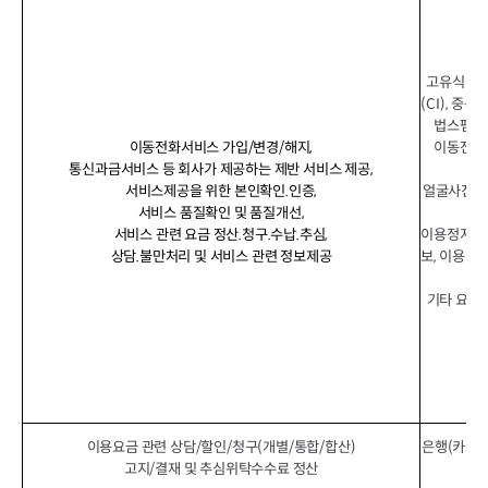
고유식별정보
(CI), 중
법스팸, 
이동전화서비스 가입/변경/해지,
이동전화번
통신과금서비스 등 회사가 제공하는 제반 서비스 제공,
서비스제공을 위한 본인확인.인증,
얼굴사진(특
서비스 품질확인 및 품질개선,
서비스 관련 요금 정산.청구.수납.추심,
이용정지기록
상담.불만처리 및 서비스 관련 정보제공
보, 이용컨
접
기타 요금
이용요금 관련 상담/할인/청구(개별/통합/합산)
은행(카드사
고지/결재 및 추심위탁수수료 정산