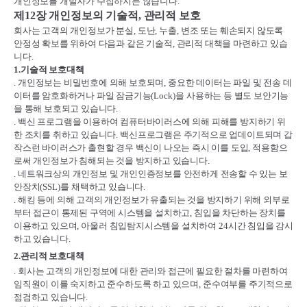
개인정보를 개발자가 수집하지는 않습니다
.
제
12
장 개인정보의 기술적
,
관리적 보호
회사는 고객의 개인정보가 분실
,
도난
,
누출
,
변조 또는 훼손되지 않도록
안정성 확보를 위하여 다음과 같은 기술적
,
관리적 대책을 마련하고 있습
니다
.
1.
기술적 보호대책
.
개인정보는 비밀번호에 의해 보호되며
,
중요한 데이터는 파일 및 전송 데
이터를 암호화하거나 파일 잠금기능
(Lock)
을 사용하는 등 별도 보안기능
을 통해 보호되고 있습니다
.
.
백신 프로그램을 이용하여 컴퓨터바이러스에 의해 피해를 방지하기 위
한 조치를 취하고 있습니다
.
백신프로그램은 주기적으로 업데이트되며 갑
작스런 바이러스가 출현할 경우 백신이 나오는 즉시 이를 도입
,
적용함으
로써 개인정보가 침해되는 것을 방지하고 있습니다
.
.
네트워크상의 개인정보 및 개인인증정보를 안전하게 전송할 수 있는 보
안장치
(SSL)
를 채택하고 있습니다
.
.
해킹 등에 의해 고객의 개인정보가 유출되는 것을 방지하기 위해 외부로
부터 접근이 통제된 구역에 시스템을 설치하고
,
침입을 차단하는 장치를
이용하고 있으며
,
아울러 침입탐지시스템을 설치하여
24
시간 침입을 감시
하고 있습니다
.
2.
관리적 보호대책
.
회사는 고객의 개인정보에 대한 관리와 접근에 필요한 절차를 마련하여
임직원이 이를 숙지하고 준수하도록 하고 있으며
,
준수여부를 주기적으로
점검하고 있습니다
.