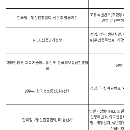
고유식별번호(주민등록번호
한국정보통신진흥협회, 신분증 발급기관
번호, 운전면허증번
성명, 성별, 생년월일, 이
NICE신용평가정보
호(주민등록번호, 외국인등
(D
행정안전부, 과학기술정보통신부, 한국정보통신진흥협
성명, 주
회
성명, 국적, 여권번호, 외
법무부, 한국정보통신진흥협회
전화
단말기정보(IMEI, 모델명,
민등록번호, 외국인등록번호
한국정보통신진흥협회, 타 통신사
명), 개통일자, 생년월일, 
전화번호, 