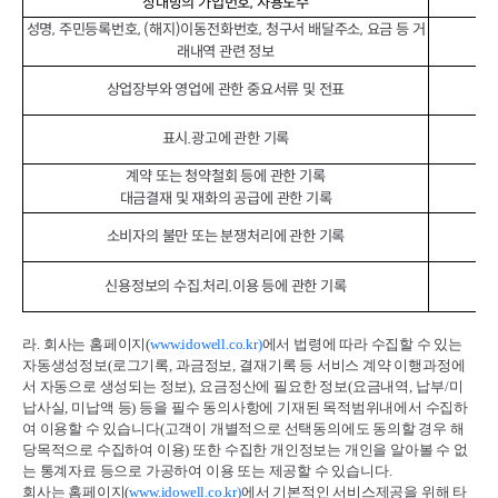
상대방의 가입번호, 사용도수
성명, 주민등록번호, (해지)이동전화번호, 청구서 배달주소, 요금 등 거
래내역 관련 정보
상업장부와 영업에 관한 중요서류 및 전표
표시.광고에 관한 기록
계약 또는 청약철회 등에 관한 기록
대금결재 및 재화의 공급에 관한 기록
소비자의 불만 또는 분쟁처리에 관한 기록
신용정보의 수집.처리.이용 등에 관한 기록
라
.
회사는 홈페이지
(
www.idowell.co.kr)
에서 법령에 따라 수집할 수 있는
자동생성정보
(
로그기록
,
과금정보
,
결재기록 등 서비스 계약 이행과정에
서 자동으로 생성되는 정보
),
요금정산에 필요한 정보
(
요금내역
,
납부
/
미
납사실
,
미납액 등
)
등을 필수 동의사항에 기재된 목적범위내에서 수집하
여 이용할 수 있습니다
(
고객이 개별적으로 선택동의에도 동의할 경우 해
당목적으로 수집하여 이용
)
또한 수집한 개인정보는 개인을 알아볼 수 없
는 통계자료 등으로 가공하여 이용 또는 제공할 수 있습니다
.
회사는 홈페이지
(
www.idowell.co.kr)
에서 기본적인 서비스제공을 위해 타