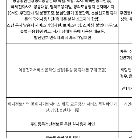
방송통신신용정보공동관리(식별, 체납, 복지, 외국인정보인증),
국제전화사기 공동대응, 명의도용예방, 명의도용방지 문자메시지
(SMS).우편안내 및 분쟁조정, 분실단말기 공동관리, 분실신고된 휴대
주민등록번호
폰의 국외사용차단(휴대폰 분실 신고자에 한함),
성명, 주소
스팸 문자 발송자 서비스 가입제한, 보이스피싱, 스미싱, 불법대부광고,
불법 금융행위 광고, 사기, 성매매 등에 사용된 대포폰,
발신번호 변작자의 서비스 가입제한
이름, 주민
전면허증번호)
수령
이동전화서비스 온라인 신청(유심 및 휴대폰 구매 포함)
희망번호,
경우, 은행
효
만14세 
위치정보사업 및 위치기반서비스 제공. 요금정산, 서비스 품질확인.개
개인위치
선, 상담.불만처리 등)
주민등록전산정보를 통한 실사용자 확인
외국인 출국여부 확인
성명,