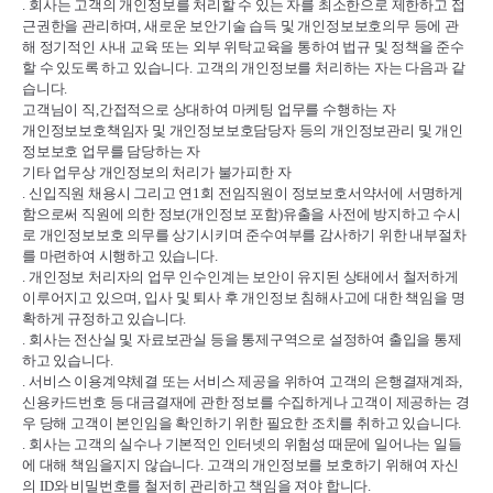
.
회사는 고객의 개인정보를 처리할 수 있는 자를 최소한으로 제한하고 접
근권한을 관리하며
,
새로운 보안기술 습득 및 개인정보보호의무 등에 관
해 정기적인 사내 교육 또는 외부 위탁교육을 통하여 법규 및 정책을 준수
할 수 있도록 하고 있습니다
.
고객의 개인정보를 처리하는 자는 다음과 같
습니다
.
고객님이 직
,
간접적으로 상대하여 마케팅 업무를 수행하는 자
개인정보보호책임자 및 개인정보보호담당자 등의 개인정보관리 및 개인
정보보호 업무를 담당하는 자
기타 업무상 개인정보의 처리가 불가피한 자
.
신입직원 채용시 그리고 연
1
회 전임직원이 정보보호서약서에 서명하게
함으로써 직원에 의한 정보
(
개인정보 포함
)
유출을 사전에 방지하고 수시
로 개인정보보호 의무를 상기시키며 준수여부를 감사하기 위한 내부절차
를 마련하여 시행하고 있습니다
.
.
개인정보 처리자의 업무 인수인계는 보안이 유지된 상태에서 철저하게
이루어지고 있으며
,
입사 및 퇴사 후 개인정보 침해사고에 대한 책임을 명
확하게 규정하고 있습니다
.
.
회사는 전산실 및 자료보관실 등을 통제구역으로 설정하여 출입을 통제
하고 있습니다
.
.
서비스 이용계약체결 또는 서비스 제공을 위하여 고객의 은행결재계좌
,
신용카드번호 등 대금결재에 관한 정보를 수집하게나 고객이 제공하는 경
우 당해 고객이 본인임을 확인하기 위한 필요한 조치를 취하고 있습니다
.
.
회사는 고객의 실수나 기본적인 인터넷의 위험성 때문에 일어나는 일들
에 대해 책임을지지 않습니다
.
고객의 개인정보를 보호하기 위해여 자신
의
ID
와 비밀번호를 철저히 관리하고 책임을 져야 합니다
.