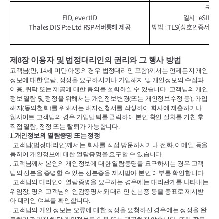
국가 
EID, eventID
일시 : eSI
Thales DIS Pte Ltd RSP서버통해 제공
방법 : TLS(상호인증서기
제
8
장 이용자 및 법정대리인의 권리와 그 행사 방법
고객님
(
만
, 14
세 미만 아동의 경우 법정대리인 포함
)
께서는 언제든지 개인
정보에 대한 열람
,
정정을 요구하시거나 가입해지 및 개인정보의 수집과
이용
,
위탁 또는 제공에 대한 동의를 철회하실 수 있습니다
.
고객님의 개인
정보 열람 및 정정을 위해서는 개인정보변경
(
또는 개인정보수정 등
),
가입
해지
(
동의철회
)
를 위해서는 해지신청서를 작성하여 회사에 제출하거나
웹사이트 고객님의 경우 가입탈퇴를 클릭하여 본인 확인 절차를 거친 후
직접 열람
,
정정 또는 탈퇴가 가능합니다
.
1.
개인정보의 열람증명 또는 정정
.
고객님
(
법정대리인
)
께서는 회사를 직접 방문하시거나 전화
,
이메일 등을
통하여 개인정보에 대한 열람증명을 요구할 수 있습니다
.
.
고객님께서 본인의 개인정보에 대한 열람증명를 요구하시는 경우 고객
님의 신분을 증명할 수 있는 신분증을 제시받아 본인 여부를 확인합니다
.
.
고객님의 대리인이 열람증명을 요구하는 경우에는 대리관계를 나타내는
위임장
,
명의 고객님의 인감증명서와 대리인 신분증 등을 증표로 제시받
아 대리인 여부를 확인합니다
.
.
고객님의 개인 정보는 오류에 대한 정정을 요청하신 경우에는 정정을 완