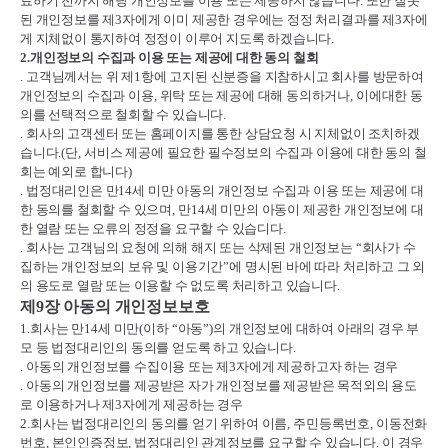
료하기 전까지 해당 개인정보를 이용 또는 제공하지 않습니다
.
또한 잘못
된 개인정보를 제
3
자에게 이미 제공한 경우에는 정정 처리결과를 제
3
자에
게 지체없이 통지하여 정정이 이루어 지도록 하겠습니다
.
2.
개인정보의 수집과 이용 또는 제공에 대한 동의 철회
.
고객님께서는 위 제
1
항에 고지된 신분증을 지참하시고 회사를 방문하여
개인정보의 수집과 이용
,
위탁 또는 제공에 대해 동의하거나
,
이에대한 동
의를 선택적으로 철회할 수 있습니다
.
.
회사의 고객센터 또는 홈페이지를 통한 상담요청 시 지체없이 조치하겠
습니다
.(
단
,
서비스 제공에 필요한 필수정보의 수집과 이용에 대한 동의 철
회는 예외로 합니다
)
.
법정대리인은 만
14
세 미만 아동의 개인정보 수집과 이용 또는 제공에 대
한 동의를 철회할 수 있으며
,
만
14
세 미만의 아동이 제공한 개인정보에 대
한 열람 또는 오류의 정정을 요구할 수 있습디다
.
.
회사는 고객님의 요청에 의해 해지 또는 삭제된 개인정보는
“
회사가 수
집하는 개인정보의 보유 및 이용기간
”
에 명시된 바에 따라 처리하고 그 외
의 용도로 열람 또는 이용할 수 없도록 처리하고 있습니다
.
제
9
장 아동의 개인정보보호
1.
회사는 만
14
세 미만
(
이하
“
아동
”)
의 개인정보에 대하여 아래의 경우 부
모 등 법정대리인의 동의를 얻도록 하고 있습니다
.
.
아동의 개인정보를 수집이용 또는 제
3
자에게 제공하고자 하는 경우
.
아동의 개인정보를 제공받은 자가 개인정보를 제공받은 목적외의 용도
로 이용하거나 제
3
자에게 제공하는 경우
2.
회사는 법정대리인의 동의를 얻기 위하여 이름
,
주민등록번호
,
이동전화
번호
,
본인인증정보
,
법정대리인 관계정보를 요구할 수 있습니다
.
이 경우