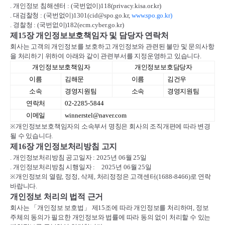
.
개인정보 침해센터
: (
국번없이
)118(privacy.kisa.or.kr)
.
대검찰청
: (
국번없이
)1301(cid@spo.go.kr,
www.spo.go.kr)
.
경찰청
: (
국번없이
)182(ecm.cyber.go.kr)
제
15
장 개인정보보호책임자 및 담당자 연락처
회사는 고객의 개인정보를 보호하고 개인정보와 관련된 불만 및 문의사항
을 처리하기 위하여 아래와 같이 관련부서를 지정운영하고 있습니다
.
개인정보보호책임자
개인정보보호담당자
이름
김해문
이름
김건우
소속
경영지원팀
소속
경영지원팀
연락처
02-2285-5844
이메일
winnerstel@naver.com
※
개인정보보호책임자의 소속부서 명칭은 회사의 조직개편에 따라 변경
될 수 있습니다
.
제
16
장 개인정보처리방침 고지
.
개인정보처리방침 공고일자
: 2025
년
06
월
25
일
.
개인정보처리방침 시행일자
:
2025
년
06
월
25
일
※
개인정보의 열람
,
정정
,
삭제
,
처리정정은 고객센터
(1688-8466)
로 연락
바랍니다
.
개인정보 처리의 법적 근거
회사는
「
개인정보 보호법
」
제
15
조에 따라 개인정보를 처리하며
,
정보
주체의 동의가 필요한 개인정보와 법률에 따라 동의 없이 처리할 수 있는