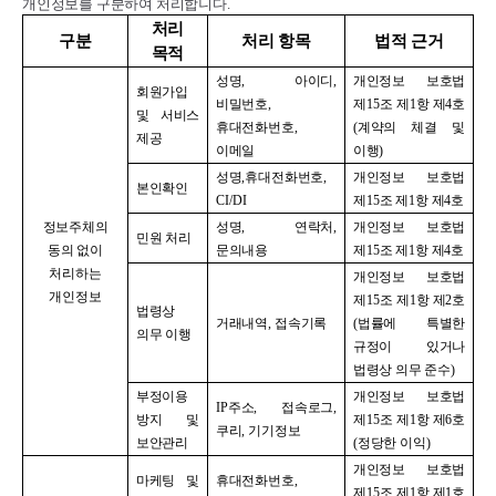
개인정보를 구분하여 처리합니다
.
처리
구분
처리 항목
법적 근거
목적
성명
,
아이디
,
개인정보 보호법
회원가입
비밀번호
,
제
15
조 제
1
항 제
4
호
및 서비스
휴대전화번호
,
(
계약의 체결 및
제공
이메일
이행
)
성명
,
휴대전화번호
,
개인정보 보호법
본인확인
CI/DI
제
15
조 제
1
항 제
4
호
정보주체의
성명
,
연락처
,
개인정보 보호법
민원 처리
동의 없이
문의내용
제
15
조 제
1
항 제
4
호
처리하는
개인정보 보호법
개인정보
제
15
조 제
1
항 제
2
호
법령상
거래내역
,
접속기록
(
법률에 특별한
의무 이행
규정이 있거나
법령상 의무 준수
)
부정이용
개인정보 보호법
IP
주소
,
접속로그
,
방지 및
제
15
조 제
1
항 제
6
호
쿠리
,
기기정보
보안관리
(
정당한 이익
)
개인정보 보호법
마케팅 및
휴대전화번호
,
제
15
조 제
1
항 제
1
호