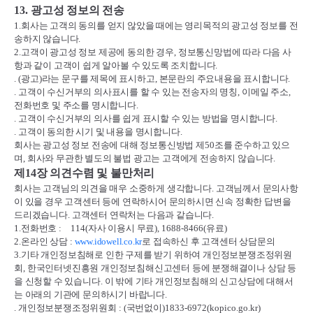
13.
광고성 정보의 전송
1.
회사는 고객의 동의를 얻지 않았을 때에는 영리목적의 광고성 정보를 전
송하지 않습니다
.
2.
고객이 광고성 정보 제공에 동의한 경우
,
정보통신망법에 따라 다음 사
항과 같이 고객이 쉽게 알아볼 수 있도록 조치합니다
.
. (
광고
)
라는 문구를 제목에 표시하고
,
본문란의 주요내용을 표시합니다
.
.
고객이 수신거부의 의사표시를 할 수 있는 전송자의 명칭
,
이메일 주소
,
전화번호 및 주소를 명시합니다
.
.
고객이 수신거부의 의사를 쉽게 표시할 수 있는 방법을 명시합니다
.
.
고객이 동의한 시기 및 내용을 명시합니다
.
회사는 광고성 정보 전송에 대해 정보통신방법 제
50
조를 준수하고 있으
며
,
회사와 무관한 별도의 불법 광고는 고객에게 전송하지 않습니다
.
제
14
장 의견수렴 및 불만처리
회사는 고객님의 의견을 매우 소중하게 생각합니다
.
고객님께서 문의사항
이 있을 경우 고객센터 등에 연락하시어 문의하시면 신속 정확한 답변을
드리겠습니다
.
고객센터 연락처는 다음과 같습니다
.
1.
전화번호
:
114(
자사 이용시 무료
), 1688-8466(
유료
)
2.
온라인 상담
:
www.idowell.co.kr
로 접속하신 후 고객센터 상담문의
3.
기타 개인정보침해로 인한 구제를 받기 위하여 개인정보분쟁조정위원
회
,
한국인터넷진흥원 개인정보침해신고센터 등에 분쟁해결이나 상담 등
을 신청할 수 있습니다
.
이 밖에 기타 개인정보침해의 신고상담에 대해서
는 아래의 기관에 문의하시기 바랍니다
.
.
개인정보분쟁조정위원회
: (
국번없이
)1833-6972(kopico.go.kr)