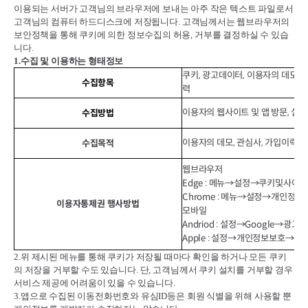
이용되는 서버가 고객님의 브라우저에 보내는 아주 작은 텍스트 파일로서
고객님의 컴퓨터 하드디스크에 저장됩니다
.
고객님께서는 웹브라우저의
보안정책을 통해 쿠키에 의한 정보수집의 허용
,
거부를 결정하실 수 있습
니다
.
1.
수집 및 이용하는 형태정보
쿠키, 광고데이터, 이용자의 데모(위
수집항목
력
이용자의 웹사이트 및 앱 방문, 실행
수집방법
이용자의 데모, 관심사, 가입이력에
수집목적
웹브라우저
Edge : 메뉴→설정→쿠키및사이
Chrome : 메뉴→설정→개인정
이용자통제권 행사방법
모바일
Andriod : 설정→Google→
Apple : 설정→개인정보보호→추
2.
위 제시된 메뉴를 통해 쿠키가 저장될 때마다 확인을 하거나 모든 쿠키
의 저장을 거부할 수도 있습니다
.
단
,
고객님께서 쿠키 설치를 거부할 경우
서비스 제공에 어려움이 있을 수 있습니다
.
3.
앱으로 수집된 이동전화번호와 유심
ID
등은 회원 식별을 위해 사용할 뿐