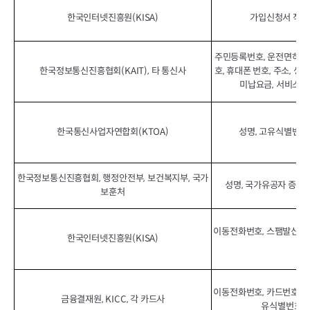
한국인터넷진흥원(KISA)
가입신청서 작성된
주민등록번호, 운전면허번호
한국정보통신진흥협회(KAIT), 타 통신사
호, 휴대폰 번호, 주소, 생
미납요금, 서비스가
한국통신사업자연합회(KTOA)
성명, 고유식별번호,
한국정보통신진흥협회, 행정안전부, 보건복지부, 국가
성명, 국가유공자 증명/
보훈처
이동전화번호, 스팸발신번호
한국인터넷진흥원(KISA)
이동전화번호, 카드번호, 
금융결재원, KICC, 각 카드사
유식별번호, 