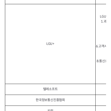
LGU+
1.과금
LGU+
6.고객사용
8.통신요금
텔레소프트
한국정보통신진흥협회
개
키컴