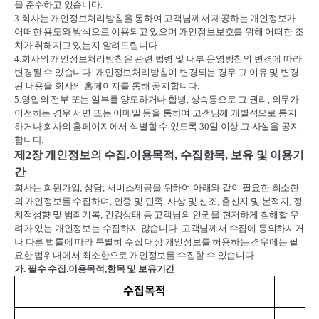
을 준수하고 있습니다
.
3.
회사는 개인정보처리방침을 통하여 고객님께서 제공하는 개인정보가
어떠한 용도와 방식으로 이용되고 있으며 개인정보보호를 위해 어떠한 조
치가 취해지고 있는지 알려드립니다
.
4.
회사의 개인정보처리방침은 관련 법령 및 내부 운영방침의 변경에 따라
변경될 수 있습니다
.
개인정보처리방침이 변경되는 경우 그 이유 및 변경
된 내용을 회사의 홈페이지를 통해 공지합니다
.
5.
영업의 전부 또는 일부를 양도하거나 합병
,
상속등으로 그 권리
,
의무가
이전하는 경우 서면 또는 이메일 등을 통하여 고객님께 개별적으로 통지
하거나 회사의 홈페이지에서 식별할 수 있도록
30
일 이상 그 사실을 공지
합니다
.
제
2
장 개인정보의 수집
.
이용목적
,
수집항목
,
보유 및 이용기
간
회사는 회원가입
,
상담
,
서비스제공을 위하여 아래와 같이 필요한 최소한
의 개인정보를 수집하며
,
인종 및 민족
,
사상 및 신조
,
출신지 및 본적지
,
정
치적성향 및 범죄기록
,
건강상태 등 고객님의 인권을 현저하게 침해할 우
려가 있는 개인정보는 수집하지 않습니다
.
고객님께서 수집에 동의하시거
나 다른 법률에 따라 특별히 수집 대상 개인정보를 허용하는 경우에는 필
요한 범위내에서 최소한으로 개인정보를 수집할 수 있습니다
.
가
.
필수 수집
.
이용목적
,
항목 및 보유기간
수집목적