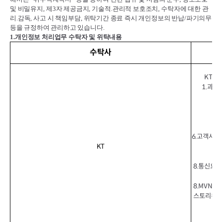
및 비밀유지
,
제
3
자 제공금지
,
기술적
.
관리적 보호조치
,
수탁자에 대한 관
리
.
감독
,
사고 시 책임부담
,
위탁기간 종료 즉시 개인정보의 반납
/
파기의무
등을 규정하여 관리하고 있습니다
.
1.
개인정보 처리업무 수탁자 및 위탁내용
수탁사
KT이
1.과금
6.고객사용
KT
8.통신요금
8.MVNO
스토리위즈(