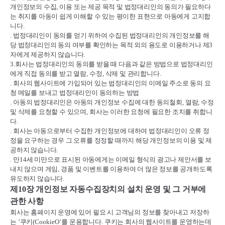
개인정보의 수집
,
이용 또는 제공 목적 및 법정대리인의 동의가 필요하다
는 취지를 아동이 쉽게 이해할 수 있는 평이한 표현으로 아동에게 고지합
니다
.
.
법정대리인이 동의를 얻기 위하여 수집된 법정대리인의 개인정보를 해
당 법정대리인의 동의 여부를 확인하는 목적 외의 용도로 이용하거나 제
3
자에게 제공하지 않습니다
.
3.
회사는 법정대리인의 동의를 받을 때 다음과 같은 방법으로 법정대리인
에게 직접 동의를 받고 열람
,
수정
,
삭제 및 관리합니다
.
.
회사의 웹사이트에 가입되어 있는 법정대리인의 이메일 주소로 동의 요
청 메일를 보내고 법정대리인이 동의하는 방법
.
아동의 법정대리인은 아동의 개인정보 수집에 대한 동의철회
,
열람
,
수정
및 삭제를 요청할 수 있으며
,
회사는 이러한 요청에 필요한 조치를 취합니
다
.
.
회사는 아동으로부터 수집한 개인정보에 대하여 법정대리인이 오류 정
정을 요구하는 경우 그 오류를 정정할 때까지 해당 개인정보의 이용 및 제
공하지 않습니다
.
.
만
14
세 미만으로 표시된 아동에게는 이메일 형식의 광고나 제안서를 보
내지 않으며 게임
,
경품 및 이벤트를 이용하여 더 많은 정보를 공개하도록
유도하지 않습니다
.
제
10
장 개인정보 자동수집장치의 설치 운영 및 그 거부에
관한 사항
회사는 홈페이지 운영에 있어 필요 시 고객님의 정보를 찾아내고 저장하
는
’
쿠키
(CookieO’
를 운용합니다
.
쿠키는 회사의 웹사이트를 운영하는데