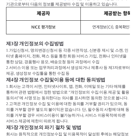
기관으로부터 다음의 정보를 제공받아 수집 및 이용하고 있습니다
.
제공자
제공받는 항목
NICE 평가정보
연계정보(CI), 중복확인정보(
제
3
장 개인정보의 수집방법
1.
가입신청서
,
명의변경신청서 등 각종 서면작성
,
신분증 제시 및 스캔
,
인
터넷 홈페이지
,
전화
,
팩스 등을 통한 회원
/
서비스 가입
,
전화나 인터넷을
통한 상담
,
경품행사 응모
,
배송요청 등의 과정에서 수집
2.
서비스 이용 또는 업무처리과정에서 생성되거나 제휴사 등 제
3
자로부터
제공
,
생성정보 수집툴을 통한 수집 등
제
4
장 개인정보 수집및이용 등에 대한 동의방법
1.
회사는 고객이 서면
,
인터넷사이트
,
앱
,
전화
,
이메일 또는 기타 매체를
통하여 관련 법령에서 정한 방법으로
“
개인정보의 수집
.
이용
.
제공 및 활용
동의서
”
에 서명 또는 동의한다는 의사를 표시하면 동의한 것으로 봅니다
.
2.
고객은 개인정보 수집 및 이용에 대한 동의를 거부할 권리가 있으며
,
동
의를 거부할 경우 별도의 불이익은 없습니다
.
단
,
필수동의 사항에 대해 동
의를 거부할 경우 서비스이용이 불가능하거나
,
서비스 이용목적에 따른
서비스 제공에 제한이 따르게 됩니다
.
제
5
장 개인정보의 파기 절차 및 방법
회사는 원칙적으로 개인정보수집 및 이용목적이 달성된 후에는 해당정보