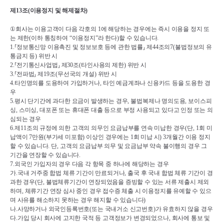
제
13
조
(
이용정지 및 해제절차
)
①
회사는 이용고객이 다음 각호의 
1
에 해당하는 경우에는 즉시 이용을 정지 또
는 제한
(
이하 통칭하여 
“
이용정지
”
라 한다
)
할 수 있습니다
.
1.
⸢
정보통신망 이용촉진 및 정보보호 등에 관한 법률
⸥ 
제
44
조의
7(
불법정보의 유
통금지 등
) 
위반 시
2.
⸢
전기통신사업법
⸥ 
제
30
조
(
타인사용의 제한
) 
위반 시
3.
⸢
전파법
⸥ 
제
19
조
(
무선국의 개설
) 
위반 시
4.
타인명의를 도용하여 가입하거나
, 
타인 예금계좌나 신용카드 등을 도용한 경
우
5.
평시 단기간에 과다한 요금이 발생하는 경우
, 
불법복제나 명의도용
, 
보이스피
싱
, 
스미싱
, 
대포폰 또는 휴대폰 대출 등으로 부정 사용되고 있다고 인정 또는 의
심되는 경우
6.
제
11
조의 규정에 의한 고객의 의무인 요금납부를 연속 미납한 경우
(
단
, 1
회 미
납액이 
7
만원
(
부가세 미포함
) 
이상인 경우에는 
1
회 미납 시
) 3
개월간 이용 정지
할 수 있습니다
. 
단
, 
고객의 요금납부 의무 및 요금납부 약속 불이행의 경우 그 
기간을 연장할 수 있습니다
.
7.
외국인 가입자의 경우 다음 각 항목 중 하나에 해당하는 경우
가
.
국내 거주중 합법 체류 기간이 만료되거나
, 
출국 후 국내 합법 체류 기간이 경
과한 경우
(
단
, 
불법체류기간이 연장되었음을 증빙할 수 있는 서류 제출시 제외
하며
, 
체류기간 연장 심사 중인 경우 접수증 체출 시 이용정지를 유예할 수 있으
며 사유를 해소하지 못하는 경우 해지할 수 있습니다
)
나
.
사망하거나 외국인등록번호
(
또는 국내거소 신고번호
)
가 유효하지 않을 경우
다
.
가입 당시 회사에 고지한 국적 등 고객정보가 변경되었으나
, 
회사에 통보 및 