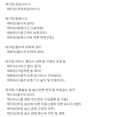
제
12
장 로밍서비스
제
41
조
(
국제로밍서비스
)
제
13
장 침해사고
제
42
조
(
용어의 정의
)
제
43
조
(
침해사고 긴급대응
)
제
44
조
(
이용고객의 보호조치
)
제
45
조
(
침해사고에 대한 면책규정
)
제
14
장 합리적 트래픽 관리
제
46
조
(
합리적 트래픽 관리
)
제
15
장 서비스 중단시 대책 및 이용자 보호 등
제
47
조
(
서비스 중단 공지
)
제
48
조
(
가입제한 및 해지
)
제
49
조
(
이용자 보호 및 서비스 지속방안
)
제
50
조
(
이용자 보호기구 설치 및 민원처리
)
제
16
장 스팸발송 및 발신번호 변작 등 부정송신 방지
제
51
조
(
용어의 정의
)
제
52
조
(
스팸 관련 개인정보 수집항목 및 이용
)
제
53
조
(
부정 송신에 따른 이용신청에 대한 승낙의 제한
)
제
54
조
(
부정 송신 관련 고객의 의무
)
제
55
조
(
부정 송신 관련 회사의 의무 및 권한