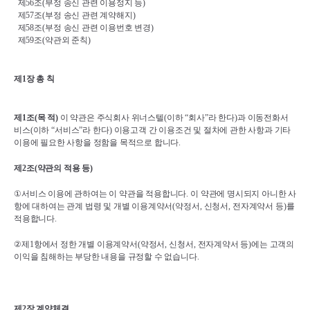
제
56
조
(
부정 송신 관련 이용정지 등
)
제
57
조
(
부정 송신 관련 계약해지
)
제
58
조
(
부정 송신 관련 이용번호 변경
)
제
59
조
(
약관외 준칙
)
제
1
장 총 칙
제
1
조
(
목 적
)
이 약관은 주식회사 위너스텔
(
이하 
“
회사
”
라 한다
)
과 이동전화서
비스
(
이하 
“
서비스
”
라 한다
) 
이용고객 간 이용조건 및 절차에 관한 사항과 기타 
이용에 필요한 사항을 정함을 목적으로 합니다
.
제
2
조
(
약관의 적용 등
)
①
서비스 이용에 관하여는 이 약관을 적용합니다
. 
이 약관에 명시되지 아니한 사
항에 대하여는 관계 법령 및 개별 이용계약서
(
약정서
, 
신청서
, 
전자계약서 등
)
를 
적용합니다
.
②
제
1
항에서 정한 개별 이용계약서
(
약정서
, 
신청서
, 
전자계약서 등
)
에는 고객의 
이익을 침해하는 부당한 내용을 규정할 수 없습니다
.
제
2
장 계약체결