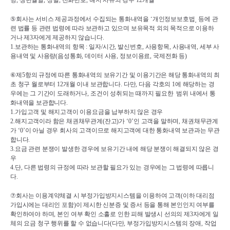
명
, 
생년월일
, 
성별
, 
전화번호
, 
해지 사유의 경우 
12
개월
⑤
회사는 서비스 제공과정에서 수집되는 통화내역을 
˹
개인정보보호법
˼ 
등에 관
련 법률 등 관련 법령에 따라 보관하고 있으며 보유목적 외의 목적으로 이용하
거나 제
3
자에게 제공하지 않습니다
.
1.
보관하는 통화내역의 항목 
: 
일자
/
시간
, 
발신번호
, 
사용항목
, 
사용내역
, 
세부 사
용내역 및 사용량
(
음성통화
, 
데이터 사용
, 
정보이용료
, 
국제전화 등
)
⑥
제
5
항의 규정에 따른 통화내역의 보유기간 및 이용기간은 해당 통화내역의 최
초 청구 월로부터 
12
개월 이내 보관합니다
. 
다만
, 
다음 각호의 
1
에 해당하는 경
우에는 그 기간이 도래하거나
, 
조건이 성취되는 때까지 필요한  범위 내에서 통
화내역을 보관합니다
.
1.
가입고객 및 해지고객이 이용요금을 납부하지 않은 경우
2.
해지고객이라 함은 채권채무관계
(
잔고
)
가 
‘0’
인 고객을 말하며
, 
채권채무관계
가 
‘0’
이 아닐 경우 회사의 고객이므로 해지고객에 대한 통화내역 보관과는 무관
합니다
.
3.
요금 관련 분쟁이 발생한 경우에 보유기간 내에 해당 분쟁이 해결되지 않은 경
우
4.
단
, 
다른 법령의 규정에 따라 보관할 필요가 있는 경우에는 그 법령에 따릅니
다
.
⑦
회사는 이용계약체결 시 부정가입방지시스템을 이용하여 고객
(
이하 대리점 
가입시에는 대리인 포함
)
이 제시한 신분증 및 증서 등을 통해 본인인지 여부를 
확인하여야 하며
, 
본인 여부 확인 소홀로 인한 피해 발생시 선의의 제
3
자에게 일
체의 요금 청구 행위를 할 수 없습니다
(
다만
, 
부정가입방지시스템의 장애
, 
작업 