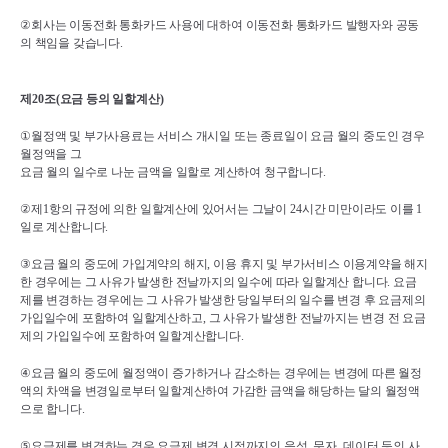
②
회사는 이동전화 통화카드 사용에 대하여 이동전화 통화카드 발행자와 공동
의 책임을 갖습니다
.
제
20
조
(
요금 등의 일할계산
)
①
월정액 및 부가사용료는 서비스 개시일 또는 종료일이 요금 월의 중도인 경우 
월정액을 그 
요금 월의 일수로 나눈 금액을 일할로 계산하여 청구합니다
.
②
제
1
항의 규정에 의한 일할계산에 있어서는 그날이 
24
시간 미만이라도 이를 
1
일로 계산합니다
.
③
요금 월의 중도에 가입계약의 해지
, 
이용 휴지 및 부가서비스 이용계약을 해지
한 경우에는 그 사유가 발생한 전날까지의 일수에 따라 일할계산 합니다
. 
요금
제를 변경하는 경우에는 그 사유가 발생한 당일부터의 일수를 변경 후 요금제의 
가입일수에 포함하여 일할계산하고
, 
그 사유가 발생한 전날까지는 변경 전 요금
제의 가입일수에 포함하여 일할계산합니다
.
④
요금 월의 중도에 월정액이 증가하거나 감소하는 경우에는 변경에 따른 월정
액의 차액을 변경일로부터 일할계산하여 가감한 금액을 해당하는 달의 월정액
으로 합니다
.
⑤
요금제를 변경하는 경우 요금제 변경 시점까지의 음성
, 
문자
, 
데이터 등의 사