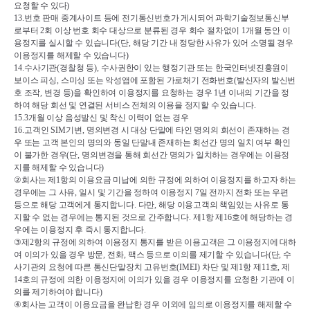
요청할 수 있다
)
13.
번호 판매 중계사이트 등에 전기통신번호가 게시되어 과학기술정보통신부
로부터 
2
회 이상 번호 회수 대상으로 분류된 경우 회수 절차없이 
1
개월 동안 이
용정지를 실시할 수 있습니다
(
단
, 
해당 기간 내 정당한 사유가 있어 소명될 경우 
이용정지를 해제할 수 있습니다
)
14.
수사기관
(
경찰청 등
), 
수사권한이 있는 행정기관 또는 한국인터넷진흥원이 
보이스 피싱
, 
스미싱 또는 악성앱에 포함된 가로채기 전화번호
(
발신자의 발신번
호 조작
, 
변경 등
)
을 확인하여 이용정지를 요청하는 경우 
1
년 이내의 기간을 정
하여 해당 회선 및 연결된 서비스 전체의 이용을 정지할 수 있습니다
.
15.3
개월 이상 음성발신 및 착신 이력이 없는 경우
16.
고객인 
SIM
기변
, 
명의변경 시 대상 단말에 타인 명의의 회선이 존재하는 경
우 또는 고객 본인의 명의와 동일 단말내 존재하는 회선간 명의 일치 여부 확인
이 불가한 경우
(
단
, 
명의변경을 통해 회선간 명의가 일치하는 경우에는 이용정
지를 해제할 수 있습니다
)
②
회사는 제
1
항의 이용요금 미납에 의한 규정에 의하여 이용정지를 하고자 하는 
경우에는 그 사유
, 
일시 및 기간을 정하여 이용정지 
7
일 전까지 전화 또는 우편 
등으로 해당 고객에게 통지합니다
. 
다만
, 
해당 이용고객의 책임있는 사유로 통
지할 수 없는 경우에는 통지된 것으로 간주합니다
. 
제
1
항 제
16
호에 해당하는 경
우에는 이용정지 후 즉시 통지합니다
.
③
제
2
항의 규정에 의하여 이용정지 통지를 받은 이용고객은 그 이용정지에 대하
여 이의가 있을 경우 방문
, 
전화
, 
팩스 등으로 이의를 제기할 수 있습니다
(
단
, 
수
사기관의 요청에 따른 통신단말장치 고유번호
(IMEI) 
차단 및 제
1
항 제
11
호
, 
제
14
호의 규정에 의한 이용정지에 이의가 있을 경우 이용정지를 요청한 기관에 이
의를 제기하여야 합니다
)
④
회사는 고객이 이용요금을 완납한 경우 이외에 임의로 이용정지를 해제할 수 