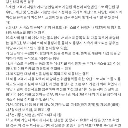
갱신하지 않은 경우
8.
개인 고객이 사망하거나 법인명의로 가입된 회선이 폐업법인으로 확인된 경
우
(
단
, 
재난 및 안전관리기본법에서 지정하는 국가적 재산으로 사망한 피해자의 
회선은 유족들의 회선유지 요청이 있을 경우 수신에 한해서 유지할 수 있습니
다
)
9.
회사의 서비스 제공목적 외의 용도로 서비스를 이용하거나 제
3
자에게 임의로 
해당서비스를 임대한 경우
10.
회사와 별도의 계약 또는 동의없이 서비스 제공목적 외 다음 각호에 해당하
는 경우
(
단
, 
부가서비스의 이용정지를 통해 이용정지 사유가 해소되는 경우는 
해당 부가서비스만 이용을 정지할 수 있음
)
가
.
요금제의 무료통화
, 
할인혜택 등을 통화로 중계
, 
통화로 재판매 사업 등을 영
위하기 위한 목적으로 이용하는 행위
나
.
서비스로 수신되는 통화 혹은 메시지를 착신전환 등 부가서비스를 
2
회 이상 
망내
/
외 여러 단계를 경유토록 연결하는 행위
다
.
복지감면 대상 회선을 상업적 목적으로 이용하는 행위
11.
이용고객이 다음 각호에 해당하는 위법행위를 위한 수단으로 서비스를 이용
하고 있다는 사실이 수사권한이 있는 행정기관 또는 수사기관에 의해 확인되어 
해당 기관이 증빙자료를 첨부하여 특정한 회선
(
연결되어 있는 서비스 전체 포
함
)
의 이용정지를 요청하는 경우
, 
회사는 
1
년 이상 
3
년 이내의 기간을 정하여 서
비스 이용을 정지할 수 있습니다
.
가
.
⸢
성매매알선 등 행위의 처벌에 관한 법률
⸥ 
제
4
조
(
금지행위
) 
및 제
20
조
(
벌칙
)
나
.
⸢
청소년 보호법
⸥ 
제
19
조 
1
항
다
.
⸢
전기통신사업법
⸥ 
제
32
조의
3 
제
1
항
12.
고객이 가입시 회사에 제시한 신분증 및 증서가 유효하지 않은 것으로 확인
된 경우
(
이 경우 회사는 고객에게 신분증 및 증서 등의 유효 여부를 추가로 확인 