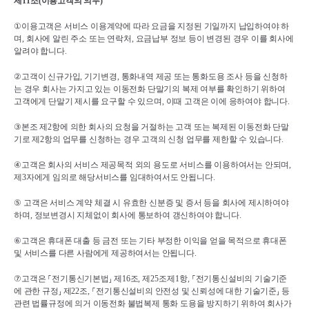
제
11
조
(
이용고객의 의무
)
①
이용고객은 서비스 이용계약에 따라 요금을 지정된 기일까지 납입하여야 하
며
, 
회사에 알린 주소 또는 연락처
, 
요금납부 정보 등이 변경된 경우 이를 회사에 
알려야 합니다
.
②
고객이 신규가입
, 
기기변경
, 
통화내역 제공 또는 통화도용 조사 등을 신청하
는 경우 회사는 가지고 있는 이동전화 단말기의 복제 여부를 확인하기 위하여 
고객에게 단말기 제시를 요구할 수 있으며
, 
이때 고객은 이에 응하여야 합니다
.
③
본조 제
2
항에 의한 회사의 요청을 거절하는 고객 또는 복제된 이동전화 단말
기로 제
2
항의 업무를 신청하는 경우 고객의 신청 업무를 제한할 수 있습니다
.
④
고객은 회사의 서비스 제공목적 외의 용도로 서비스를 이용하여서는 안되며
, 
제
3
자에게 임의로 해당서비스를 임대하여서도 안됩니다
.
⑤ 
고객은 서비스 계약 체결 시 유효한 신분증 및 증서 등을 회사에 제시하여야 
하며
, 
정보변경시 지체없이 회사에 통보하여 갱신하여야 합니다
.
⑥
고객은 휴대폰 대출 등 금전 또는 기타 부정한 이익을 얻을 목적으로 휴대폰 
및 서비스를 다른 사람에게 제공하여서는 안됩니다
.
⑦
고객은 
⸀
전기통신기본법
⸥ 
제
16
조
, 
제
25
조제
1
항
, 
⸀
전기통신설비의 기술기준
에 관한 규정
⸥ 
제
22
조
, 
⸀
전기통신설비의 안전성 및 신뢰성에 대한 기술기준
⸥ 
등 
관련 법률규정에 의거 이동전화 불법복제 통화 도용을 방지하기 위하여 회사가 