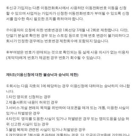
⑥
신규 가입자는 다른 이동전화회사에서 사용하던 이동전화번호 이동을 신청
할 수 있으며 사업자는 가입자가 신청한 이동전화번호가 부여될 수 있도록 신청
서를 접수한 즉시 필요한 조치를 취하여야 합니다
.
⑦
이용자의 요청에 의한 번호변경은 
1
회선당 
3
개월 내 
2
회로 제한합니다
. 
다만
, 
단말기 분실로 확인된 경우 또는 스토킹 등으로 인해 변호 변경이 불가피하다고 
회사가 인정한 경우에는 번호변경 제한회수에 포함되지 않습니다
.
⑧
부여받은 번호가 판매되는 것으로 확인되는 등 실제 사용 의사가 없는 이용자
(
계약자
)
에게 번호가 제공된 경우 번호가 회수될 수 있습니다
.
제
6
조
(
이용신청에 대한 불승낙과 승낙의 제한
)
①
회사는 다음 각호의 
1
에 해당하는 경우 이용신청에 대하여는 승낙하지 아니합
니다
.
1.
타인 명의로 신청하는 경우
2.
제출서류의 내용이 허위인 경우
3.
서비스 개설 본래의 목적을 위반하여 대포폰을 매개 또는 개통
, 
이용한 사실이 
있거나 처벌받은 경우
4.
타인의  명의를 도용한 사실이 있거나 처벌받은 경우 또는 명의도용을 상습 허
위 신고한 사실이 있는 경우
5.
불법 복제와 관련된 사실이 있거나 처벌받은 경우
6.
개인명의로 
3
회선을 초과하여 개통하는 경우
. 
단
, 
요금지급보증에 가입하거나 