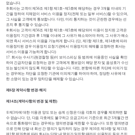
없습니다
.
⑤
회사는 고객이 제
56
조 제
1
항 제
1
호
~
제
5
호에 해당하는 경우 
3
개월 이내의 기
간을 정하여 지체없이 서비스 이용을 정지
(
전체 또는 일부 서비스
)
할 수 있으며
, 
그 사실을 고객에게 통보합니다
. 
다만
, 
미리 통지하는 것이 곤란한 경우에는 선
조치 후 통지할 수 있습니다
.
⑥
회사는 고객이 제
56
조 제
1
항 제
1
호
~
제
5
호에 해당되어 이용이 정지된 고객은 
이용정지 기간경과 후 
1
개월 이내에 그 사유가 해소되어야 하며
, 
그 사유가 해소
되면 즉시 서비스의 이용을 가능하게 합니다
. (
단
, 
제
1
항 제
11
호
, 
제
14
호에 따라 
이용정지된 경우 이용정지 요청기관에서 이용정지의 해제를 요청하면 회사는 
서비스 이용을 가능하게 합니다
)
17. 
회사는 수사기관
(
경찰청 등
)
이 보이스피싱 등 범죄에 이용중인 사실을 확인
하여 긴급차단을 요청하는 경우 고객에게 통보없이 해당 문자 및 음성호가 수신 
또는 발신되지 않도록 차단할 수 있습니다
. 
다만
, 
본항에 따른 차단에 이의가 있
는 경우에는 차단을 요청한 기관에 이의제기를 하여야 하며
, 
정당한 사유에 대
한 소명이 있는 경우 망차단을 해제할 수 있습니다
.
제
6
장 계약사항 변경
·
해지
제
14
조
(
계약사항의 변경 및 제한
)
①
제
3
자에 대한 이용권 양도 또는 승계 신청은 다음 각호의 경우를 제외하면 할 
수 없습니다
. 
단
, 
다음 각호에도 불구하고 요금고지서 기준으로 최근 
3
개월간 연
속으로 통화량이 없는 경우에는 명의변경을 제한할 수 있습니다
. 
또한 명의변경
으로 인해 단말 내 회선 간 명의가 일치하지 않는 경우 제
10
조 제
14
항 및 제
13
조 
제
1
항 제
16
호에 따라 회사는 단말 내 명의가 일치할 때까지 이용정지 등의 조치