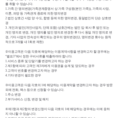
를 취할 수 있습니다
.
1.
가족 간 명의변경
(
가족관계증명서 상 가족 구성원
(
본인 가족
)), 
가족의 사망
, 
이혼
, 
파양 등 가족관계 종료에 의한 명의변경
2.
법인 상호간 사업 양
·
수도
, 
합병 등에 의한 명의변경
, 
동일법인의 단순 상호변
경
3. 
개인과 법인
(
개인사업자
, 
단체 포함
) 
상호간에는 법인 입
·
퇴사 후 법인 또는 
개인 명의로 변경
, 
개인 명의를 법인 명의로 변경한 후 다시 동일 개인 명의로 변
경
, 
기타 사업의 연속성이 확인되는 경우의 명의변경
(
단
, 
명의변경 횟수는 원칙
적으로 
3
개월 내 
1
회로 제한
)
②
이용고객은 다음 각호에 해당하는 이용계약사항을 변경하고자 할 경우에는 
“
별표
3”
에서 정한 구비서류를 제출하여야 합니다
.
1.
서비스 종류 및 단말기를 변경하고자 하는 경우
2.
제
1
항에 따라 고객인 제
3
자에게 이용권을 승계 및 양도하는 경우
3.
고객이 번호를 변경하고자 하는 경우
4.
기타 변경이 필요한 경우
③
이용고객은 다음 각호의 
1
에 해당하는 이용계약을 변경하고자 하는 경우 방문 
외에 전화
, 
팩스 등으로 신청할 수 있습니다
.
1.
주소 변경
2.
부가서비스 신청
, 
변경 및 해지
④
제
1
항과 제
2
항의 변경신청이 다음 각호의 
1
에 해당하는 경우에는 이에 응하
지 아니할 수 있습니다
.