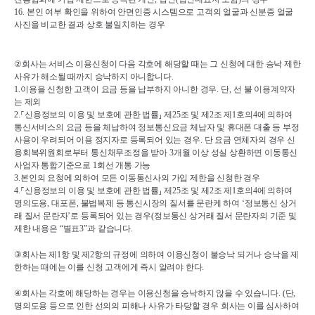
16. 
본인 여부 확인을 위하여 안면인증 시스템으로 고객의 얼굴과 신분증 얼굴 
사진을 비교한 결과 상호 불일치하는 경우
②
회사는 서비스 이용신청이 다음 각호에 해당할 때는 그 신청에 대한 승낙 제한 
사유가 해소될 때까지 승낙하지 아니합니다
.
1.
이용을 신청한 고객이 요금 등을 납부하지 아니한 경우
. 
단
, 
선 불 이용계약자
는 제외
2.
⸀
신용정보의 이용 및 보호에 관한 법률
⸥ 
제
25
조 및 제
2
조 제
1
호의
4
에 의하여 
통신서비스의 요금 등을 체납하여 정보통신요금 체납자 및 휴대폰 대출 등 부정 
사용이 우려되어 이용 정지자로 등록되어 있는 경우
. 
단 요금 연체자의 경우 신
용회복위원회로부터 통신채무조정을 받아 
3
개월 이상 성실 상환하면 이동통신
사업자 통합기준으로 
1
회선 개통 가능
3.
본인의 요청에 의하여 모든 이동통신사의 가입 제한을 신청한 경우
4.
⸀
신용정보의 이용 및 보호에 관한 법률
⸥ 
제
25
조 및 제
2
조 제
1
호의
4
에 의하여 
명의도용
, 
대포폰
, 
불법복제 등 통신시장의 질서를 문란케 하여 
‘
정보통신 상거
래 질서 문란자
’
로 등록되어 있는 경우
(
정보통신 상거래 질서 문란자의 기준 및 
제한 내용은 
“
별표
3”
과 같습니다
.
③
회사는 제
1
항 및 제
2
항의 규정에 의하여 이용신청이 불승낙 되거나 승낙을 제
한하는 때에는 이를 신청 고객에게 즉시 알려야 한다
.
④
회사는 각호에 해당하는 경우는 이용신청을 승낙하지 않을 수 있습니다
. (
단
, 
명의도용 등으로 인한 선의의 피해나 사유가 타당할 경우 회사는 이를 심사하여 