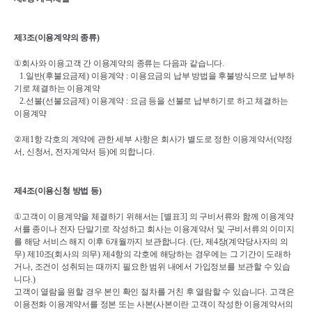
제
3
조
(
이용계약의 종류
)
①
회사와 이용고객 간 이용계약의 종류는 다음과 같습니다
.
1.
일반
(
후불요금제
) 
이용계약 
: 
이용요금의 납부 방법을 후불방식으로 납부하
기로 체결하는 이용계약
2.
선불
(
선불요금제
) 
이용계약 
: 
요금 등을 선불로 납부하기로 하고 체결하는 
이용계약
②
제
1
항 각호의 계약에 관한 세부 사항은 회사가 별도로 정한 이용계약서
(
약정
서
, 
신청서
, 
전자계약서 등
)
에 의합니다
.
제
4
조
(
이용신청 방법 등
)
①
고객이 이용계약을 체결하기 위해서는 
[
별표
3] 
의 구비서류와 함께 이용계약
서를 종이나 전자 단말기로 작성하고 회사는 이용계약서 및 구비서류의 이미지
를 해당 서비스 해지 이후 
6
개월까지 보관합니다
. (
단
, 
제
4
장
(
계약당사자의 의
무
) 
제
10
조
(
회사의 의무
) 
제
4
항의 각호에 해당하는 경우에는 그 기간이 도래하
거나
, 
조건이 성취되는 때까지 필요한 범위 내에서 가입정보를 보관할 수 있습
니다
.)
고객이 열람을 원할 경우 본인 확인 절차를 거친 후 열람할 수 있습니다
. 
고객은 
이용전화 이용계약서를 정본 또는 사본
(
사본이란 고객이 작성한 이용계약서의 