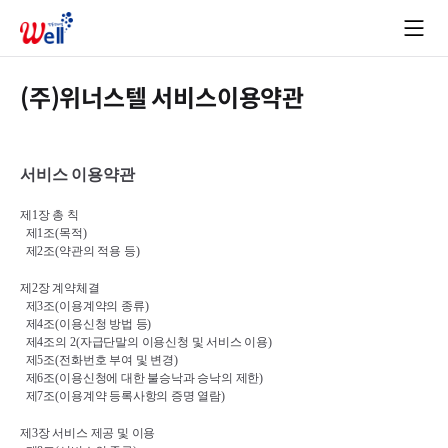
(주)위너스텔 서비스이용약관
서비스 이용약관
제
1
장 총 칙
제
1
조
(
목적
)
제
2
조
(
약관의 적용 등
)
제
2
장 계약체결
제
3
조
(
이용계약의 종류
)
제
4
조
(
이용신청 방법 등
)
제
4
조의 
2(
자급단말의 이용신청 및 서비스 이용
)
제
5
조
(
전화번호 부여 및 변경
)
제
6
조
(
이용신청에 대한 불승낙과 승낙의 제한
)
제
7
조
(
이용계약 등록사항의 증명 열람
)
제
3
장 서비스 제공 및 이용