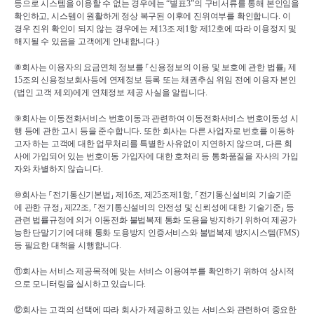
등으로 시스템을 이용할 수 없는 경우에는 
“
별표
3”
의 구비서류를 통해 본인임을 
확인하고
, 
시스템이 원활하게 정상 복구된 이후에 진위여부를 확인합니다
. 
이 
경우 진위 확인이 되지 않는 경우에는 제
13
조 제
1
항 제
12
호에 따라 이용정지 및 
해지될 수 있음을 고객에게 안내합니다
.)
⑧
회사는 이용자의 요금연체 정보를 
⸀
신용정보의 이용 및 보호에 관한 법률
⸥ 
제
15
조의 신용정보회사등에 연제정보 등록 또는 채권추심 위임 전에 이용자 본인
(
법인 고객 제외
)
에게 연체정보 제공 사실을 알립니다
.
⑨
회사는 이동전화서비스 번호이동과 관련하여 이동전화서비스 번호이동성 시
행 등에 관한 고시 등을 준수합니다
. 
또한 회사는 다른 사업자로 번호를 이동하
고자 하는 고객에 대한 업무처리를 특별한 사유없이 지연하지 않으며
, 
다른 회
사에 가입되어 있는 번호이동 가입자에 대한 호처리 등 통화품질을 자사의 가입
자와 차별하지 않습니다
.
⑩
회사는 
⸀
전기통신기본법
⸥ 
제
16
조
, 
제
25
조제
1
항
, 
⸀
전기통신설비의 기술기준
에 관한 규정
⸥ 
제
22
조
, 
⸀
전기통신설비의 안전성 및 신뢰성에 대한 기술기준
⸥ 
등 
관련 법률규정에 의거 이동전화 불법복제 통화 도용을 방지하기 위하여 제공가
능한 단말기기에 대해 통화 도용방지 인증서비스와 불법복제 방지시스템
(FMS)
등 필요한 대책을 시행합니다
.
⑪
회사는 서비스 제공목적에 맞는 서비스 이용여부를 확인하기 위하여 상시적
으로 모니터링을 실시하고 있습니다
.
⑫
회사는 고객의 선택에 따라 회사가 제공하고 있는 서비스와 관련하여 중요한 