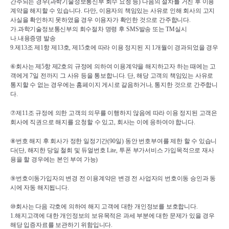
간주되는 경우
(
과학기술정보통신부 회수 요청 등
) 
다음의 절차를 거친 후 이용
계약을 해지할 수 있습니다
. 
다만
, 
이용자의 책임있는 사유로 인해 회사의 고지
사실을 확인하지 못하였을 경우 이용자가 확인한 것으로 간주합니다
.
가
.
과학기술정보통신부의 회수절차 명령 후 
SMS
발송 또는 
TM
실시
나
.
내용증명 발송
9.
제
13
조 제
1
항 제
13
호
, 
제
15
호에 따라 이용 정지된 지 
1
개월이 경과되었을 경우
⑥
회사는 제
5
항 제
2
호의 규정에 의하여 이용계약을 해지하고자 하는 때에는 고
객에게 
7
일 전까지 그 사유 등을 통보합니다
. 
단
, 
해당 고객의 책임있는 사유로 
통지할 수 없는 경우에는 홈페이지 게시로 갈음하거나
, 
통지한 것으로 간주합니
다
.
⑦
제
11
조 규정에 의한 고객의 의무를 이행하지 않음에 따라 이용 정지된 고객은 
회사에 직권으로 해지를 요청할 수 있고
, 
회사는 이에 응하여야 합니다
.
⑧
번호 해지 후 회사가 정한 일정기간
(90
일
) 
동안 번호부여를 제한 할 수 있습니
다
(
단
, 
해지한 당일 철회 및 듀얼번호 
Lite, 
투폰 부가서비스 가입목적으로 재사
용을 할 경우에는 본인 부여 가능
)
⑨
번호이동가입자의 변경 전 이용계약은 변경 전 사업자의 번호이동 승인과 동
시에 자동 해지됩니다
.
⑩
회사는 다음 각호에 의하여 해지 고객에 대한 개인정보를 보호합니다
.
1.
해지고객에 대한 개인정보의 보유목적은 과세 부분에 대한 문제가 있을 경우 
해당 입증자료를 보관하기 위함입니다
.