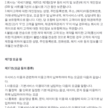
2.
회사는 
˹
국세기본법
˼ 
제
85
조 제
3
항
(
장부 등의 비치 및 보존
)
에 의거 개인정보
(DB 
및 서류
)
를 
5
년의 소멸시효 기간 동안 보존합니다
.
3.
해지고객에 대한 개인정보는 성명
, 
주민등록번호
, 
주소
, (
해지
)
이동전화번호
, 
거래내역
(
납부자 정보
, 
요금 청구 및 납부내역
, 
부가서비스 내역
, 
상담내역 등
)
을 보유항목으로 합니다
. 
다만
, 
당 조항에 있어 해지 고객이라 함은 채권매주관
계
(
잔고
)
가 
‘0’
인 고객을 말하며
, 
채권채무관계가 
‘0’
이 아닐 경우에는 회사의 고
객이므로 해지 고객에 대한 개인정보 보유항목과는 무관합니다
.
4.
불법스팸 전송으로 인한 계약 해지된 고객 또는 계약을 해지한 고객
(
통신사에 
의한 직권해지 포함
)
이 불법스팸을 전송한 것으로 확인된 경우 고객의 재가입 
제한을 위하여 필요한 성명
, 
주민등록번호
, 
전화번호
, 
해지 사유 등의 정보를 
12
개월간 보존합니다
.
제
7
장 요금 등
제
17
조
(
요금 등의 종류
)
①
서비스 이용과 관련하여 이용고객이 납부하여야 하는 요금은 다음과 같습니
다
.
1.
사용요금 
: 
기본서비스 이용대가로 납입하는 다음의 요금을 말합니다
.
가
.
월정액 
: 
월 단위로 일정한 기본 제공되는 음성
, 
데이터
, 
문자 등을 이용하기 
위해 납입하여야 하는 요금
나
.
통화료 
: 
음성
/
영상 통화
, 
문자
, 
데이터 등 이용 때 사용량에 따라 그 대가로 납
입하여야 하는 요금
2.
수수료 
: 
기본서비스에 부가하여 제공하는 서비스의 이용대가로 납입하는 다