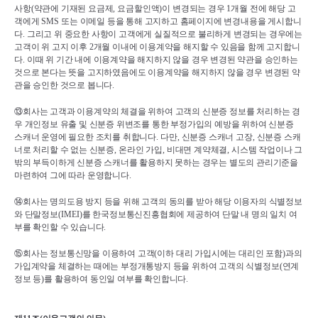
사항
(
약관에 기재된 요금제
, 
요금할인액
)
이 변경되는 경우 
1
개월 전에 해당 고
객에게 
SMS 
또는 이메일 등을 통해 고지하고 홈페이지에 변경내용을 게시합니
다
. 
그리고 위 중요한 사항이 고객에게 실질적으로 불리하게 변경되는 경우에는 
고객이 위 고지 이후 
2
개월 이내에 이용계약을 해지할 수 있음을 함께 고지합니
다
. 
이때 위 기간 내에 이용계약을 해지하지 않을 경우 변경된 약관을 승인하는 
것으로 본다는 뜻을 고지하였음에도 이용계약을 해지하지 않을 경우 변경된 약
관을 승인한 것으로 봅니다
.
⑬
회사는 고객과 이용계약의 체결을 위하여 고객의 신분증 정보를 처리하는 경
우 개인정보 유출 및 신분증 위변조를 통한 부정가입의 예방을 위하여 신분증 
스캐너 운영에 필요한 조치를 취합니다
. 
다만
, 
신분증 스캐너 고장
, 
신분증 스캐
너로 처리할 수 없는 신분증
, 
온라인 가입
, 
비대면 계약체결
, 
시스템 작업이나 그 
밖의 부득이하게 신분증 스캐너를 활용하지 못하는 경우는 별도의 관리기준을 
마련하여 그에 따라 운영합니다
.
⑭
회사는 명의도용 방지 등을 위해 고객의 동의를 받아 해당 이용자의 식별정보
와 단말정보
(IMEI)
를 한국정보통신진흥협회에 제공하여 단말 내 명의 일치 여
부를 확인할 수 있습니다
.
⑮
회사는 정보통신망을 이용하여 고객
(
이하 대리 가입시에는 대리인 포함
)
과의 
가입계약을 체결하는 때에는 부정개통방지 등을 위하여 고객의 식별정보
(
연계
정보 등
)
를 활용하여 동인일 여부를 확인합니다
.