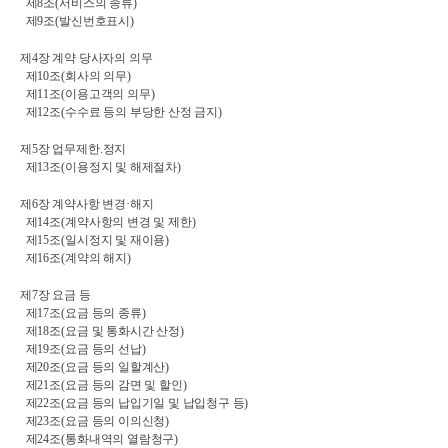
제
8
조
(
서비스의 종류
)
제
9
조
(
발신번호표시
)
제
4
장 계약 당사자의 의무
제
10
조
(
회사의 의무
)
제
11
조
(
이용고객의 의무
)
제
12
조
(
수수료 등의 부당한 산정 금지
)
제
5
장 업무제한
.
정지
제
13
조
(
이용정지 및 해제절차
)
제
6
장 계약사항 변경
·
해지
제
14
조
(
계약사항의 변경 및 제한
)
제
15
조
(
일시정지 및 재이용
)
제
16
조
(
계약의 해지
)
제
7
장 요금 등
제
17
조
(
요금 등의 종류
)
제
18
조
(
요금 및 통화시간 산정
)
제
19
조
(
요금 등의 선납
)
제
20
조
(
요금 등의 일할계산
)
제
21
조
(
요금 등의 감면 및 할인
)
제
22
조
(
요금 등의 납입기일 및 납입청구 등
)
제
23
조
(
요금 등의 이의신청
)
제
24
조
(
통화내역의 열람청구
)