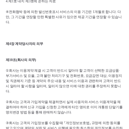
4.
제
1
호 내지 제
3
호에 준하는 자료
④
전화협박 등에 의한 발신번호표시 서비스의 이용 기간은 
1
개월로 합니다
. 
다
만
, 
그 기간을 연장할 만한 특별한 사유가 있으면 제공 기간을 연장할 수 있습니
다
.
제
4
장 계약당사자의 의무
제
10
조
(
회사의 의무
)
①
회사는 이용계약 체결 시 고객이 반드시 알아야 할 고객이 선택한 요금상품
·
부가서비스 및 요율
, 
고객 불만 처리기구 및 전화번호
, 
요금감면 대상
, 
이용정지 
및 직권해지 기준 등 계약의 주요 내용 및 서비스 이용과 관련하여 고객이 반드
시 알라야 할 사항을 알리며
, 
알리지 않으면 이에 대한 권리를 주장하지 못합니
다
.
②
회사는 고객과 가입계약을 체결하면서 실제 사용자와 서비스 이용계약을 체
결하여야 하며 신규 가입을 신청한 고객에게 타인 명의로 이미 개통된 단말기를 
명의변경 방법 등을 통해 판매하지 않습니다
.
③
회사는 고객의 가입정보를 수집할 때 
⸀
개인정보보호법
⸥ 
규정에 의한 동의를 
받고 있으며 계약의 성립 및 서비스 이행에 필요한 최소한의 개인정보를 수집하