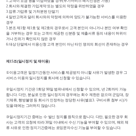
1.
고객이 요금 등을 미납하였을 경우
(
부가서비스 해지신청은 가능
)
2.
회사와 체결한 가입계약 또는 별도의 약정을 위반하였을 경우
3.
압류
.
가압류 및 가처분된 단말기
4.
일반고객과 달리 회사와의 약정에 의하여 양도가 불가능한 서비스를 이용한 
경우
5.
본조 제
1
항 제
1
호 및 제
2
호의 경우로서 고객 본인이 아니거나 본인 여부 확인
을 거부하는 경우 또는 고객이 제공한 신분증 및 제출서류 등의 내용이 허위이
거나 진위가 확인되지 않은 경우
6.
대상 단말에서 이용신청 고객 본인이 아닌 타인 명의의 회선이 존재하는 경우
제
15
조
(
일시정지 및 재이용
)
①
이용고객은 일정기간동안 서비스를 제공받지 아니할 사유가 발생한 경우 그 
서비스 이용의 일시정지를 회사에 신청할 수 있습니다
.
②
일시정지 기간은 
1
회당 
90
일 범위내에서 신청할 수 있으며
, 
년 
2
회까지 가능
합니다
. 
다만
, 
분실로 인한 일시정지의 경우에는 회수 제한은 없으며 군입대
, 
장
기체류
, 
행방불명 등 회사가 인정하는 정당한 사유
(
별표
3. 
구비서류 첨부 시
)
가 
있을 때에는 그러하지 않습니다
.
③
일시정지기간 중에는 수
·
발신 정지를 원칙으로 합니다
. 
다만
, 
필요한 경우 회
사는 고객의 요청에 따라 
30
일 이내에서 수신 기능을 부여할 수 있으며
, 
해외 체
류 사유로 인한 정지기간중에는 로밍문자수신 기능을 부여할 수 있습니다
.