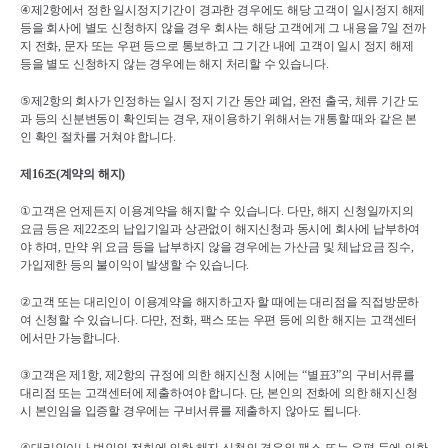
④
제
2
항에서 정한 일시정지기간이 경과한 경우에도 해당 고객이 일시정지 해제 
등을 회사에 별도 신청하지 않을 경우 회사는 해당 고객에게 그 내용을 
7
일 전까
지 전화
, 
문자 또는 우편 등으로 통보하고 그 기간 내에 고객이 일시 정지 해제 
등을 별도 신청하지 않는 경우에는 해지 처리할 수 있습니다
.
⑤
제
2
항의 회사가 인정하는 일시 정지 기간 동안 폐업
, 
완전 출국
, 
체류 기간 도
과 등의 신분변동이 확인되는 경우
, 
재이용하기 위해서는 개통할 때와 같은 본
인 확인 절차를 거쳐야 합니다
.
제
16
조
(
계약의 해지
)
①
고객은 언제든지 이용계약을 해지할 수 있습니다
. 
다만
, 
해지 신청일까지의 
요금 등은 제
22
조의 납입기일과 상관없이 해지신청과 동시에 회사에 납부하여
야 하며
, 
만약 위 요금 등을 납부하지 않을 경우에는 가산금 및 체납요금 징수
, 
가입제한 등의 불이익이 발생할 수 있습니다
.
②
고객 또는 대리인이 이용계약을 해지하고자 할 때에는 대리점을 직접방문하
여 신청할 수 있습니다
. 
다만
, 
전화
, 
팩스 또는 우편 등에 의한 해지는 고객센터
에서만 가능합니다
.
③
고객은 제
1
항
, 
제
2
항의 규정에 의한 해지신청 시에는 
“
별표
3”
의 구비서류를 
대리점 또는 고객센터에 제출하여야 합니다
. 
단
, 
본인의 전화에 의한 해지신청
시 본인임을 입증할 경우에는 구비서류를 제출하지 않아도 됩니다
.