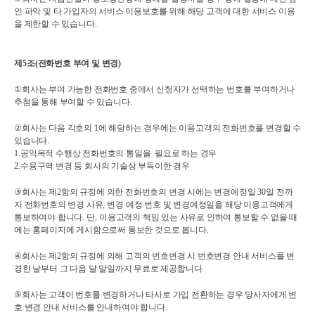
인 파악 및 타 가입자의 서비스 이용보호를 위해 해당 고객에 대한 서비스 이용
을 제한할 수 있습니다
.
제
5
조
(
전화번호 부여 및 변경
)
①
회사는 부여 가능한 전화번호 중에서 신청자가 선택하는 번호를 부여하거나 
추첨을 통해 부여할 수 있습니다
.
②
회사는 다음 각호의 
1
에 해당하는 경우에는 이용고객의 전화번호를 변경할 수 
있습니다
.
1.
공익목적 수행상 전화번호의 통일을  필요로 하는 경우
2.
수용구역 변경 등 회사의 기술상 부득이한 경우
③
회사는 제
2
항의 규정에 의한 전화번호의 변경 시에는 변경예정일 
30
일 전까
지 전화번호의 변경 사유
, 
변경 예정 번호 및 변경예정일을 해당 이용고객에게 
통보하여야 합니다
. 
단
, 
이용고객의 책임 있는 사유로 인하여 통보할 수 없을 때
에는 홈페이지에 게시함으로써 통보한 것으로 봅니다
.
④
회사는 제
2
항의 규정에 의해 고객의 번호변경 시 번호변경 안내 서비스를 변
경한 날부터 그 다음 달 말일까지 무료로 제공합니다
.
⑤
회사는 고객이 번호를 변경하거나 타사로 가입 전환하는 경우 당사자에게 변
호 변경 안내 서비스를 안내하여야 합니다
.