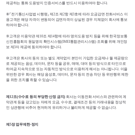
제공하는 통화 도용방지 인증서비스를 반드시 이용하여야 합니다
.
⑧⸀
전기통신사업법 시행령
⸥ 
제
2
조 제
2
항 제
3
호에 따라 요금감면 전화서비스 이
용고객은 해당 자격이 변동되어 감면자격이 상실된 경우 지체없이 회사에 통보
하여야 합니다
.
⑨
고객은 이용약관 제
10
조 제
14
항에 따라 명의도용 방지 등을 위해 한국정보통
신진흥협회의 동일명의 확인시스템
(IMEI
통합관리시스템
) 
조회를 위해 개인정
보 제
3
자 제공에 동의하여야 합니다
.
⑩
고객은 회사의 동의 또는 별도 계약없이 본인이 가입한 요금제나 월 제공량으
로 제공되는 음성
, 
데이터
, 
문자 등을 공유
, 
매매
, 
대여 등의 방식으로 타인으로 
하여금 지속적으로 또는 자동적인 방식으로 이용하게 해서는 아니됩니다
. 
이을 
위반한 경우 회사는 해당 음성호
, 
데이터
, 
문자 등의 전송 차단 등 위반행위 제한
을 위한 조치를 취할 수 있습니다
.
제
12
조
(
수수료 등의 부당한 산정 금지
)
회사는 이동전화 서비스와 관련하여 계
약관계 등을 갖고있는 자에게 요금
, 
수수료
, 
결재조건 등의 거래내용을 정상적
인 상관행에 비추어 현저하게 유리하거나 불리하게 제공할 수 없습니다
.
제
5
장 업무제한
·
정지