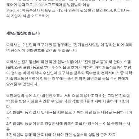
웨어에 원격으로 
profile 
소프트웨어를 발급받아 이용
※
profile : 
이동통신사 네트워크 가입자 인증에 필요한 정보인 
IMSI, ICC ID 
등
의 가입자 식별 소프트웨어
제
9
조
(
발신번호표시
)
①
회사는 수신인의 요구가 있을 경우에는 
˹
전기통신사업법
˼
이 정하는 바에 의하
여 송신인의 전화번호를 알려줄 수 있습니다
.
②
회사는 전기통신에 의한 폭언
·
협박
·
희롱
(
이하 
“
전화협박 등
”
이라 한다
), 
스팸
(
불법스팸 포함
) 
등으로부터 수신인을 보호하기 위하여 과학기술정보통신부령
이 정하는 바에 의하여 수신인이 요구하는 경우와 특수번호 전화서비스 중 과학
기술정보통신부령이 정하는 경우에는 송신인의 전화번호를 등을 수신인에게 
알려줄 수 있습니다
.
③
전화협박 등에 의한 발신번호표시 서비스를 이용하고자 하는 고객은 전화협
박 등을 받은 사실을 확인할 수 있는 다음 각호 중 
1
을 회사에 제출하여야 합니
다
.
1.
전화협박 등의 일시 및 내용을 서면으로 기록한 자료 또는 내용을 녹음한 테이
프
2.
전화협박 등을 이유로 경찰관서에 범죄신고를 한 경우에는 이을 증명하는 서
류
3.
전화협박 등에 의한 피해에 대하여 관련 상담소와 상담한 근거 자료