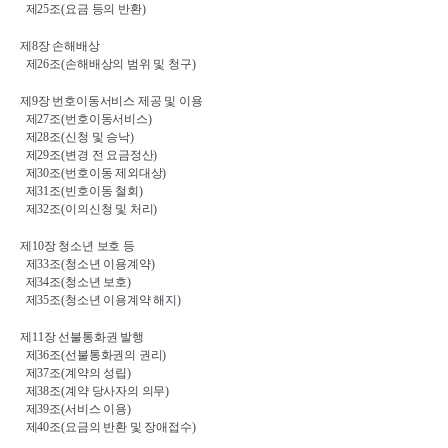
제
25
조
(
요금 등의 반환
)
제
8
장 손해배상
제
26
조
(
손해배상의 범위 및 청구
)
제
9
장 번호이동서비스 제공 및 이용
제
27
조
(
번호이동서비스
)
제
28
조
(
신청 및 승낙
)
제
29
조
(
변경 전 요금정산
)
제
30
조
(
번호이동 제외대상
)
제
31
조
(
빈호이동 철회
)
제
32
조
(
이의신청 및 처리
)
제
10
장 청소년 보호 등
제
33
조
(
청소년 이용계약
)
제
34
조
(
청소년 보호
)
제
35
조
(
청소년 이용계약 해지
)
제
11
장 선불통화권 발행
제
36
조
(
선불통화권의 권리
)
제
37
조
(
계약의 성립
)
제
38
조
(
계약 당사자의 의무
)
제
39
조
(
서비스 이용
)
제
40
조
(
요금의 반환 및 장애접수
)