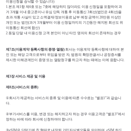
이용신청을 승낙할 수 있습니다
)
1.
본조 제
1
항 제
6
호 또는 
7
호에 해당하지 않더라도 이용 신청일을 포함하여 과
거 
3
개월 이내 중고폰이나 유심 단독 개통 후 이동통신 
3
회선
(
법인은 
4
회선
)
을 
초과 개통 사실이 있고 소액결재
/
정보이용료 납부 예정 금액이 
20
만원 이상인 
개인 또는 법인
(
과거 
3
개월부터 이용 신청일까지의 기간동안 해지된 회선도 위 
이동통신 회선에 합산
)
2.
동일 단말 내 이용신청 고객 본인이 아닌 타인 명의의 회선이 존재하는 경우
제
7
조
(
이용계약 등록사항의 증명
·
열람
)
회사는 이용계약 등록사항에 대하여 본
인 또는 해당 고객으로부터 위임을 받은 자
, 
법원의 확정판결서나 공정증서를 
제시한 이해관계인이 증명 또는 열람청구를 하고자 하는 때에는 이에 응합니다
.
제
3
장 서비스 제공 및 이용
제
8
조
(
서비스의 종류
)
①
회사가 제공하는 서비스의 종류 및 이용에 따른 수수료는 
“
별표
1”
과 같습니
다
.
②
부가서비스를 이용
, 
변경 또는 해지하고자 하는 경우 이용고객은 
“
별표
3”
에서 
정하는 바에 따라 회사에 신청하여야 합니다
.
③
eSIM
은 단말기에 칩 형태로 내장된 가입자식별모듈을 의미하며
, eSIM 
하드