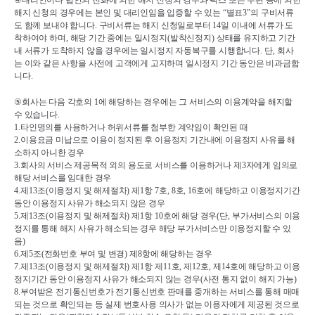
④
대리인이나 법인의 전화에 의한 해지 신청의 경우와 팩스 또는 우편 등에 의한 
해지 신청의 경우에는 본인 및 대리인임을 입증할 수 있는 
“
별표
3”
의 구비서류
도 함께 보내야 합니다
. 
구비서류는 해지 신청일로부터 
14
일 이내에 서류가 도
착하여야 하며
, 
해당 기간 중에는 일시정지
(
발착신정지
) 
상태를 유지하고 기간 
내 서류가 도착하지 않을 경우에는 일시정지 자동복구를 시행합니다
. 
단
, 
회사
는 이와 같은 사항을 사전에 고객에게 고지하며 일시정지 기간 동안은 비과금합
니다
.
⑤
회사는 다음 각호의 
1
에 해당하는 경우에는 그 서비스의 이용계약을 해지할 
수 있습니다
.
1.
타인명의를 사용하거나 허위서류를 첨부한 계약임이 확인된 때
2.
이용요금 미납으로 이용이 정지된 후 이용정지 기간내에 이용정지 사유를 해
소하지 아니한 경우
3.
회사의 서비스 제공목적 외의 용도로 서비스를 이용하거나 제
3
자에게 임의로 
해당 서비스를 임대한 경우
4.
제
13
조
(
이용정지 및 해제절차
) 
제
1
항 
7
호
, 8
호
, 16
호에 해당하고 이용정지기간 
동안 이용정지 사유가 해소되지 않은 경우
5.
제
13
조
(
이용정지 및 해제절차
) 
제
1
항 
10
호에 해당 경우
(
단
, 
부가서비스의 이용
정지를 통해 해지 사유가 해소되는 경우 해당 부가서비스만 이용정지할 수 있
음
)
6.
제
5
조
(
전화번호 부여 및 변경
) 
제
8
항에 해당하는 경우
7.
제
13
조
(
이용정지 및 해제절차
) 
제
1
항 제
11
호
, 
제
12
호
, 
제
14
호에 해당하고 이용
정지기간 동안 이용정지 사유가 해소되지 않는 경우
(
사전 통지 없이 해지 가능
)
8.
부여받은 전기통신번호가 전기통신번호 판매를 중개하는 서비스를 통해 매매
되는 것으로 확인되는 등 실제 번호사용 의사가 없는 이용자에게 제공된 것으로 