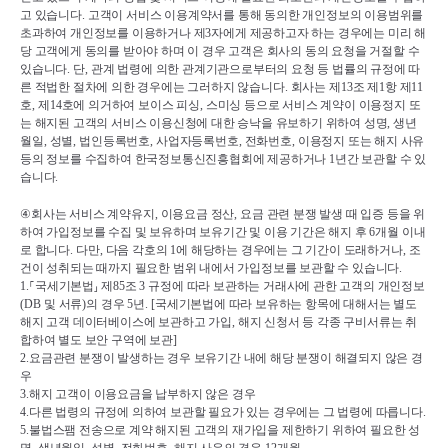
고 있습니다
. 
고객이 서비스 이용계약서를 통해 동의한 개인정보의 이용범위를 
초과하여 개인정보를 이용하거나 제
3
자에게 제공하고자 하는 경우에는 미리 해
당 고객에게 동의를 받아야 하며 이 경우 고객은 회사의 동의 요청을 거절할 수 
있습니다
. 
단
, 
관계 법령에 의한 관계기관으로부터의 요청 등 법률의 규정에 따
른 적법한 절차에 의한 경우에는 그러하지 않습니다
. 
회사는 제
13
조 제
1
항 제
11
호
, 
제
14
호에 의거하여 보이스 피싱
, 
스미싱 등으로 서비스 계약이 이용정지 또
는 해지된 고객의 서비스 이용신청에 대한 승낙을 유보하기 위하여 성명
, 
생년
월일
, 
성별
, 
법인등록번호
, 
사업자등록번호
, 
전화번호
, 
이용정지 또는 해지 사유 
등의 정보를 수집하여 한국정보통신진흥협회에 제공하거나 
1
년간 보관할 수 있
습니다
.
④
회사는 서비스 계약유지
, 
이용요금 정산
, 
요금 관련 분쟁 발생 때 입증 등을 위
하여 가입정보를 수집 및 보유하며 보유기간 및 이용 기간은 해지 후 
6
개월 이내
로 합니다
. 
다만
, 
다음 각호의 
1
에 해당하는 경우에는 그 기간이 도래하거나
, 
조
건이 성취되는 때까지 필요한 범위 내에서 가입정보를 보관할 수 있습니다
.
1.
⸀
국세기본법
⸥ 
제
85
조 
3 
규정에 따라 보관하는 거래사에 관한 고객의 개인정보
(DB 
및 서류
)
의 경우 
5
년
. [
국세기본법에 따라 보유하는 항목에 대해서는 별도 
해지 고객 데이터베이스에 보관하고 가입
, 
해지 신청서 등 각종 구비서류는 취
합하여 별도 보안 구역에 보관
]
2.
요금관련 분쟁이 발생하는 경우 보유기간 내에 해당 분쟁이 해결되지 않은 경
우
3.
해지 고객이 이용요금을 납부하지 않은 경우
4.
다른 법령의 규정에 의하여 보관할 필요가 있는 경우에는 그 법령에 따릅니다
.
5.
불법스팸 전송으로 계약 해지된 고객의 재가입을 제한하기 위하여 필요한 성