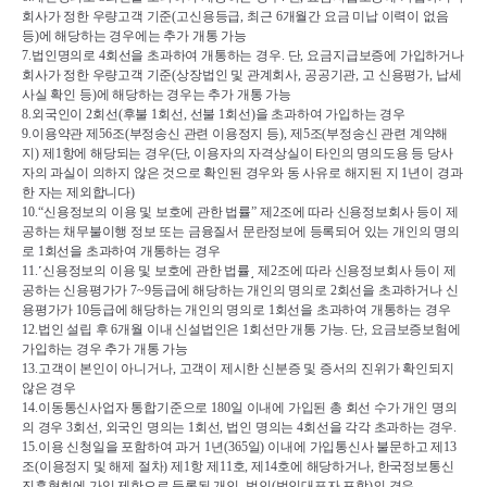
회사가 정한 우량고객 기준
(
고신용등급
, 
최근 
6
개월간 요금 미납 이력이 없음 
등
)
에 해당하는 경우에는 추가 개통 가능
7.
법인명의로 
4
회선을 초과하여 개통하는 경우
. 
단
, 
요금지급보증에 가입하거나 
회사가 정한 우량고객 기준
(
상장법인 및 관계회사
, 
공공기관
, 
고 신용평가
, 
납세
사실 확인 등
)
에 해당하는 경우는 추가 개통 가능
8.
외국인이 
2
회선
(
후불 
1
회선
, 
선불 
1
회선
)
을 초과하여 가입하는 경우
9.
이용약관 제
56
조
(
부정송신 관련 이용정지 등
), 
제
5
조
(
부정송신 관련 계약해
지
) 
제
1
항에 해당되는 경우
(
단
, 
이용자의 자격상실이 타인의 명의도용 등 당사
자의 과실이 의하지 않은 것으로 확인된 경우와 동 사유로 해지된 지 
1
년이 경과
한 자는 제외합니다
)
10.“
신용정보의 이용 및 보호에 관한 법률
” 
제
2
조에 따라 신용정보회사 등이 제
공하는 채무불이행 정보 또는 금융질서 문란정보에 등록되어 있는 개인의 명의
로 
1
회선을 초과하여 개통하는 경우
11.
˹
신용정보의 이용 및 보호에 관한 법률
˼ 
제
2
조에 따라 신용정보회사 등이 제
공하는 신용평가가 
7~9
등급에 해당하는 개인의 명의로 
2
회선을 초과하거나 신
용평가가 
10
등급에 해당하는 개인의 명의로 
1
회선을 초과하여 개통하는 경우
12.
법인 설립 후 
6
개월 이내 신설법인은 
1
회선만 개통 가능
. 
단
, 
요금보증보험에 
가입하는 경우 추가 개통 가능
13.
고객이 본인이 아니거나
, 
고객이 제시한 신분증 및 증서의 진위가 확인되지 
않은 경우
14.
이동통신사업자 통합기준으로 
180
일 이내에 가입된 총 회선 수가 개인 명의
의 경우 
3
회선
, 
외국인 명의는 1
회선
, 
법인 명의는 
4
회선을 각각 초과하는 경우
. 
15.
이용 신청일을 포함하여 과거 
1
년
(365
일
) 
이내에 가입통신사 불문하고 제
13
조
(
이용정지 및 해제 절차
) 
제
1
항 제
11
호
, 
제
14
호에 해당하거나
, 
한국정보통신
진흥협회에 가입 제한으로 등록된 개인
, 
법인
(
법인대표자 포함
)
의 경우