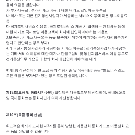
음의 요금을 발합니다
.
가
.
부가사용료 
: 
부가서비스 이용에 대한 대가로 납입하는 수수료
나
.
회사 또는 다른 전기통신사업자가 제공하는 서비스 이용에 따른 정보이용료 
등
다
.
국제로밍서비스 이용료 
: 
국제로밍서비스 제공 시 발생하는 관리비용 등에 
대한 대가로 국제로밍 이용고객이 회사에 납입하여야 하는 이용료
3.
보증금 
: 
서비스 사용요금 등을 보증하기 위하여 예치하는 금액
(
채권회수가 어
렵다고 판단하는 경우 부과
)
4.
기타 전기통신사업자가 제공하는 서비스 이용료 
: 
전기통신사업자가 제공하
는 기타 서비스 이용에 대한 대가나 단말구입비 및 통신과금서비스 이용 등으로 
전기통신역무의 요금과 함께 회사에 납입하여야 하는 대가
.
②
제
1
항의 규정에 의한 요금 등의 적용기준 및 적용 대상 등은 
“
별표
1”
과 같고 
모든 요금은 부가세가 있는 경우 포함된 금액입니다
.
제
18
조
(
요금 및 통화시간 산정
)
월정액은 개통일로부터 산정하며
, 
국내통화료 
및 국제통화료는 통화시간에 의하여 산정합니다
.
제
19
조
(
요금 등의 선납
)
①
고객은 회사가 고지한 제
3
자를 통해 발행한 이동전화 통화카드로 이동전화 요
금 등을 선납할 수 있습니다
.