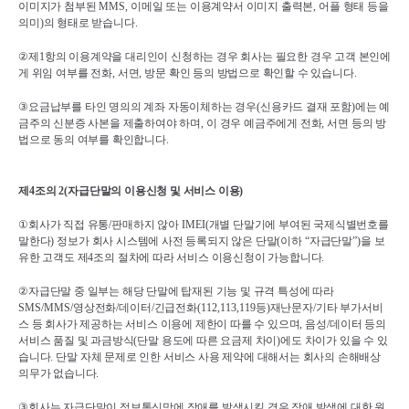
이미지가 첨부된 
MMS, 
이메일 또는 이용계약서 이미지 출력본
, 
어플 형태 등을 
의미
)
의 형태로 받습니다
.
②
제
1
항의 이용계약을 대리인이 신청하는 경우 회사는 필요한 경우 고객 본인에
게 위임 여부를 전화
, 
서면
, 
방문 확인 등의 방법으로 확인할 수 있습니다
.
③
요금납부를 타인 명의의 계좌 자동이체하는 경우
(
신용카드 결재 포함
)
에는 예
금주의 신분증 사본을 제출하여야 하며
, 
이 경우 예금주에게 전화
, 
서면 등의 방
법으로 동의 여부를 확인합니다
.
제
4
조의 
2(
자급단말의 이용신청 및 서비스 이용
)
①
회사가 직접 유통
/
판매하지 않아 
IMEI(
개별 단말기에 부여된 국제식별번호를 
말한다
) 
정보가 회사 시스템에 사전 등록되지 않은 단말
(
이하 
“
자급단말
”)
을 보
유한 고객도 제
4
조의 절차에 따라 서비스 이용신청이 가능합니다
.
②
자급단말 중 일부는 해당 단말에 탑재된 기능 및 규격 특성에 따라 
SMS/MMS/
영상전화
/
데이터
/
긴급전화
(112,113,119
등
)
재난문자
/
기타 부가서비
스 등 회사가 제공하는 서비스 이용에 제한이 따를 수 있으며
, 
음성
/
데이터 등의 
서비스 품질 및 과금방식
(
단말 용도에 따른 요금제 차이
)
에도 차이가 있을 수 있
습니다
. 
단말 자체 문제로 인한 서비스 사용 제약에 대해서는 회사의 손해배상 
의무가 없습니다
.
③
회사는 자급단말이 정보통신망에 장애를 발생시킬 경우 장애 발생에 대한 원