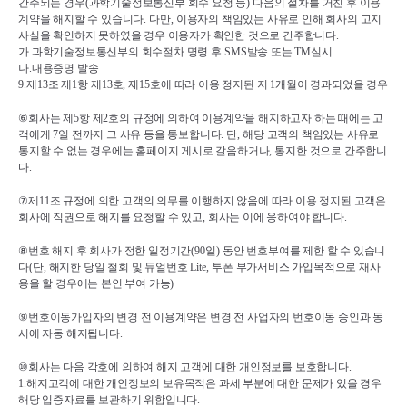
간주되는 경우
(
과학기술정보통신부 회수 요청 등
) 
다음의 절차를 거친 후 이용
계약을 해지할 수 있습니다
. 
다만
, 
이용자의 책임있는 사유로 인해 회사의 고지
사실을 확인하지 못하였을 경우 이용자가 확인한 것으로 간주합니다
.
가
.
과학기술정보통신부의 회수절차 명령 후 
SMS
발송 또는 
TM
실시
나
.
내용증명 발송
9.
제
13
조 제
1
항 제
13
호
, 
제
15
호에 따라 이용 정지된 지 
1
개월이 경과되었을 경우
⑥
회사는 제
5
항 제
2
호의 규정에 의하여 이용계약을 해지하고자 하는 때에는 고
객에게 
7
일 전까지 그 사유 등을 통보합니다
. 
단
, 
해당 고객의 책임있는 사유로 
통지할 수 없는 경우에는 홈페이지 게시로 갈음하거나
, 
통지한 것으로 간주합니
다
.
⑦
제
11
조 규정에 의한 고객의 의무를 이행하지 않음에 따라 이용 정지된 고객은 
회사에 직권으로 해지를 요청할 수 있고
, 
회사는 이에 응하여야 합니다
.
⑧
번호 해지 후 회사가 정한 일정기간
(90
일
) 
동안 번호부여를 제한 할 수 있습니
다
(
단
, 
해지한 당일 철회 및 듀얼번호 
Lite, 
투폰 부가서비스 가입목적으로 재사
용을 할 경우에는 본인 부여 가능
)
⑨
번호이동가입자의 변경 전 이용계약은 변경 전 사업자의 번호이동 승인과 동
시에 자동 해지됩니다
.
⑩
회사는 다음 각호에 의하여 해지 고객에 대한 개인정보를 보호합니다
.
1.
해지고객에 대한 개인정보의 보유목적은 과세 부분에 대한 문제가 있을 경우 
해당 입증자료를 보관하기 위함입니다
.