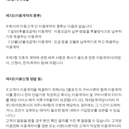
제
3
조
(
이용계약의 종류
)
①
회사와 이용고객 간 이용계약의 종류는 다음과 같습니다
.
1.
일반
(
후불요금제
) 
이용계약 
: 
이용요금의 납부 방법을 후불방식으로 납부하
기로 체결하는 이용계약
2.
선불
(
선불요금제
) 
이용계약 
: 
요금 등을 선불로 납부하기로 하고 체결하는 
이용계약
②
제
1
항 각호의 계약에 관한 세부 사항은 회사가 별도로 정한 이용계약서
(
약정
서
, 
신청서
, 
전자계약서 등
)
에 의합니다
.
제
4
조
(
이용신청 방법 등
)
①
고객이 이용계약을 체결하기 위해서는 
[
별표
3] 
의 구비서류와 함께 이용계약
서를 종이나 전자 단말기로 작성하고 회사는 이용계약서 및 구비서류의 이미지
를 해당 서비스 해지 이후 
6
개월까지 보관합니다
. (
단
, 
제
4
장
(
계약당사자의 의
무
) 
제
10
조
(
회사의 의무
) 
제
4
항의 각호에 해당하는 경우에는 그 기간이 도래하
거나
, 
조건이 성취되는 때까지 필요한 범위 내에서 가입정보를 보관할 수 있습
니다
.)
고객이 열람을 원할 경우 본인 확인 절차를 거친 후 열람할 수 있습니다
. 
고객은 
이용전화 이용계약서를 정본 또는 사본
(
사본이란 고객이 작성한 이용계약서의 