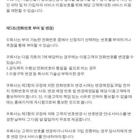
인 파악 및 타 가입자의 서비스 이용보호를 위해 해당 고객에 대한 서비스 이용
을 제한할 수 있습니다
.
제
5
조
(
전화번호 부여 및 변경
)
①
회사는 부여 가능한 전화번호 중에서 신청자가 선택하는 번호를 부여하거나 
추첨을 통해 부여할 수 있습니다
.
②
회사는 다음 각호의 
1
에 해당하는 경우에는 이용고객의 전화번호를 변경할 수 
있습니다
.
1.
공익목적 수행상 전화번호의 통일을  필요로 하는 경우
2.
수용구역 변경 등 회사의 기술상 부득이한 경우
③
회사는 제
2
항의 규정에 의한 전화번호의 변경 시에는 변경예정일 
30
일 전까
지 전화번호의 변경 사유
, 
변경 예정 번호 및 변경예정일을 해당 이용고객에게 
통보하여야 합니다
. 
단
, 
이용고객의 책임 있는 사유로 인하여 통보할 수 없을 때
에는 홈페이지에 게시함으로써 통보한 것으로 봅니다
.
④
회사는 제
2
항의 규정에 의해 고객의 번호변경 시 번호변경 안내 서비스를 변
경한 날부터 그 다음 달 말일까지 무료로 제공합니다
.
⑤
회사는 고객이 번호를 변경하거나 타사로 가입 전환하는 경우 당사자에게 변
호 변경 안내 서비스를 안내하여야 합니다
.