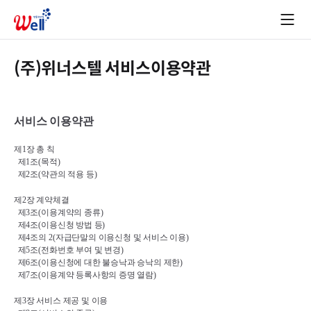
(주)위너스텔 서비스이용약관
서비스 이용약관
제
1
장 총 칙
제
1
조
(
목적
)
제
2
조
(
약관의 적용 등
)
제
2
장 계약체결
제
3
조
(
이용계약의 종류
)
제
4
조
(
이용신청 방법 등
)
제
4
조의 
2(
자급단말의 이용신청 및 서비스 이용
)
제
5
조
(
전화번호 부여 및 변경
)
제
6
조
(
이용신청에 대한 불승낙과 승낙의 제한
)
제
7
조
(
이용계약 등록사항의 증명 열람
)
제
3
장 서비스 제공 및 이용