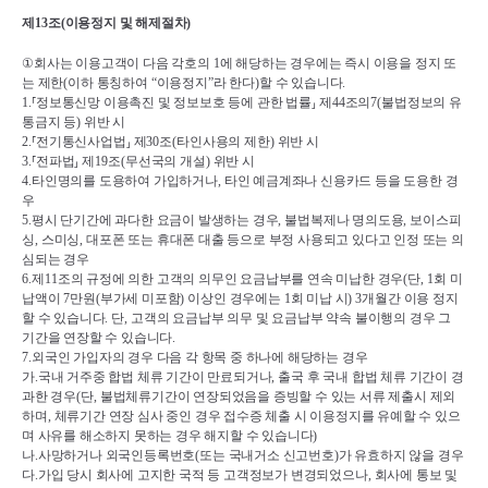
제
13
조
(
이용정지 및 해제절차
)
①
회사는 이용고객이 다음 각호의 
1
에 해당하는 경우에는 즉시 이용을 정지 또
는 제한
(
이하 통칭하여 
“
이용정지
”
라 한다
)
할 수 있습니다
.
1.
⸢
정보통신망 이용촉진 및 정보보호 등에 관한 법률
⸥ 
제
44
조의
7(
불법정보의 유
통금지 등
) 
위반 시
2.
⸢
전기통신사업법
⸥ 
제
30
조
(
타인사용의 제한
) 
위반 시
3.
⸢
전파법
⸥ 
제
19
조
(
무선국의 개설
) 
위반 시
4.
타인명의를 도용하여 가입하거나
, 
타인 예금계좌나 신용카드 등을 도용한 경
우
5.
평시 단기간에 과다한 요금이 발생하는 경우
, 
불법복제나 명의도용
, 
보이스피
싱
, 
스미싱
, 
대포폰 또는 휴대폰 대출 등으로 부정 사용되고 있다고 인정 또는 의
심되는 경우
6.
제
11
조의 규정에 의한 고객의 의무인 요금납부를 연속 미납한 경우
(
단
, 1
회 미
납액이 
7
만원
(
부가세 미포함
) 
이상인 경우에는 
1
회 미납 시
) 3
개월간 이용 정지
할 수 있습니다
. 
단
, 
고객의 요금납부 의무 및 요금납부 약속 불이행의 경우 그 
기간을 연장할 수 있습니다
.
7.
외국인 가입자의 경우 다음 각 항목 중 하나에 해당하는 경우
가
.
국내 거주중 합법 체류 기간이 만료되거나
, 
출국 후 국내 합법 체류 기간이 경
과한 경우
(
단
, 
불법체류기간이 연장되었음을 증빙할 수 있는 서류 제출시 제외
하며
, 
체류기간 연장 심사 중인 경우 접수증 체출 시 이용정지를 유예할 수 있으
며 사유를 해소하지 못하는 경우 해지할 수 있습니다
)
나
.
사망하거나 외국인등록번호
(
또는 국내거소 신고번호
)
가 유효하지 않을 경우
다
.
가입 당시 회사에 고지한 국적 등 고객정보가 변경되었으나
, 
회사에 통보 및 