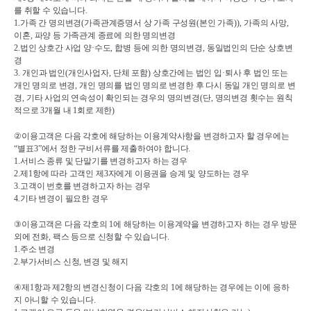
를 취할 수 있습니다
.
1.
가족 간 명의변경
(
가족관계증명서 상 가족 구성원
(
본인 가족
)), 
가족의 사망
, 
이혼
, 
파양 등 가족관계 종료에 의한 명의변경
2.
법인 상호간 사업 양
·
수도
, 
합병 등에 의한 명의변경
, 
동일법인의 단순 상호변
경
3. 
개인과 법인
(
개인사업자
, 
단체 포함
) 
상호간에는 법인 입
·
퇴사 후 법인 또는 
개인 명의로 변경
, 
개인 명의를 법인 명의로 변경한 후 다시 동일 개인 명의로 변
경
, 
기타 사업의 연속성이 확인되는 경우의 명의변경
(
단
, 
명의변경 횟수는 원칙
적으로 
3
개월 내 
1
회로 제한
)
②
이용고객은 다음 각호에 해당하는 이용계약사항을 변경하고자 할 경우에는 
“
별표
3”
에서 정한 구비서류를 제출하여야 합니다
.
1.
서비스 종류 및 단말기를 변경하고자 하는 경우
2.
제
1
항에 따라 고객인 제
3
자에게 이용권을 승계 및 양도하는 경우
3.
고객이 번호를 변경하고자 하는 경우
4.
기타 변경이 필요한 경우
③
이용고객은 다음 각호의 
1
에 해당하는 이용계약을 변경하고자 하는 경우 방문 
외에 전화
, 
팩스 등으로 신청할 수 있습니다
.
1.
주소 변경
2.
부가서비스 신청
, 
변경 및 해지
④
제
1
항과 제
2
항의 변경신청이 다음 각호의 
1
에 해당하는 경우에는 이에 응하
지 아니할 수 있습니다
.