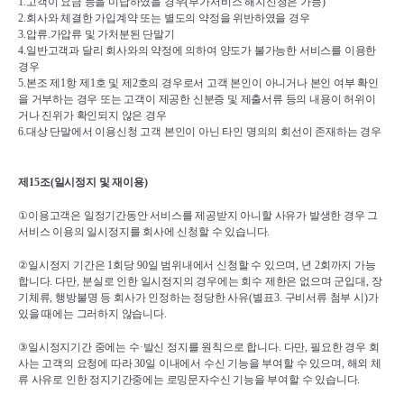
1.
고객이 요금 등을 미납하였을 경우
(
부가서비스 해지신청은 가능
)
2.
회사와 체결한 가입계약 또는 별도의 약정을 위반하였을 경우
3.
압류
.
가압류 및 가처분된 단말기
4.
일반고객과 달리 회사와의 약정에 의하여 양도가 불가능한 서비스를 이용한 
경우
5.
본조 제
1
항 제
1
호 및 제
2
호의 경우로서 고객 본인이 아니거나 본인 여부 확인
을 거부하는 경우 또는 고객이 제공한 신분증 및 제출서류 등의 내용이 허위이
거나 진위가 확인되지 않은 경우
6.
대상 단말에서 이용신청 고객 본인이 아닌 타인 명의의 회선이 존재하는 경우
제
15
조
(
일시정지 및 재이용
)
①
이용고객은 일정기간동안 서비스를 제공받지 아니할 사유가 발생한 경우 그 
서비스 이용의 일시정지를 회사에 신청할 수 있습니다
.
②
일시정지 기간은 
1
회당 
90
일 범위내에서 신청할 수 있으며
, 
년 
2
회까지 가능
합니다
. 
다만
, 
분실로 인한 일시정지의 경우에는 회수 제한은 없으며 군입대
, 
장
기체류
, 
행방불명 등 회사가 인정하는 정당한 사유
(
별표
3. 
구비서류 첨부 시
)
가 
있을 때에는 그러하지 않습니다
.
③
일시정지기간 중에는 수
·
발신 정지를 원칙으로 합니다
. 
다만
, 
필요한 경우 회
사는 고객의 요청에 따라 
30
일 이내에서 수신 기능을 부여할 수 있으며
, 
해외 체
류 사유로 인한 정지기간중에는 로밍문자수신 기능을 부여할 수 있습니다
.