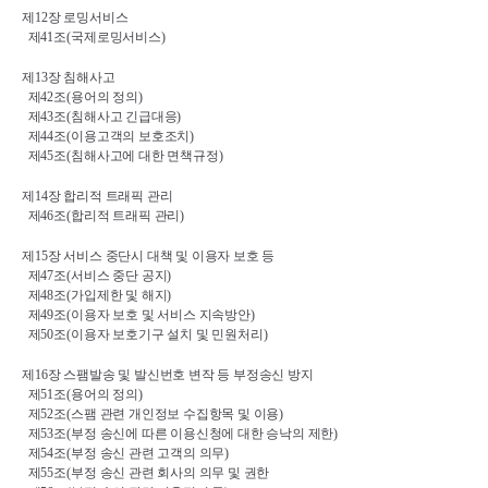
제
12
장 로밍서비스
제
41
조
(
국제로밍서비스
)
제
13
장 침해사고
제
42
조
(
용어의 정의
)
제
43
조
(
침해사고 긴급대응
)
제
44
조
(
이용고객의 보호조치
)
제
45
조
(
침해사고에 대한 면책규정
)
제
14
장 합리적 트래픽 관리
제
46
조
(
합리적 트래픽 관리
)
제
15
장 서비스 중단시 대책 및 이용자 보호 등
제
47
조
(
서비스 중단 공지
)
제
48
조
(
가입제한 및 해지
)
제
49
조
(
이용자 보호 및 서비스 지속방안
)
제
50
조
(
이용자 보호기구 설치 및 민원처리
)
제
16
장 스팸발송 및 발신번호 변작 등 부정송신 방지
제
51
조
(
용어의 정의
)
제
52
조
(
스팸 관련 개인정보 수집항목 및 이용
)
제
53
조
(
부정 송신에 따른 이용신청에 대한 승낙의 제한
)
제
54
조
(
부정 송신 관련 고객의 의무
)
제
55
조
(
부정 송신 관련 회사의 의무 및 권한