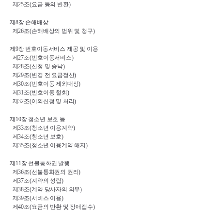
제
25
조
(
요금 등의 반환
)
제
8
장 손해배상
제
26
조
(
손해배상의 범위 및 청구
)
제
9
장 번호이동서비스 제공 및 이용
제
27
조
(
번호이동서비스
)
제
28
조
(
신청 및 승낙
)
제
29
조
(
변경 전 요금정산
)
제
30
조
(
번호이동 제외대상
)
제
31
조
(
빈호이동 철회
)
제
32
조
(
이의신청 및 처리
)
제
10
장 청소년 보호 등
제
33
조
(
청소년 이용계약
)
제
34
조
(
청소년 보호
)
제
35
조
(
청소년 이용계약 해지
)
제
11
장 선불통화권 발행
제
36
조
(
선불통화권의 권리
)
제
37
조
(
계약의 성립
)
제
38
조
(
계약 당사자의 의무
)
제
39
조
(
서비스 이용
)
제
40
조
(
요금의 반환 및 장애접수
)