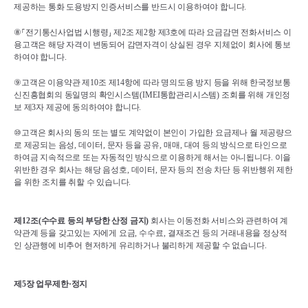
제공하는 통화 도용방지 인증서비스를 반드시 이용하여야 합니다
.
⑧⸀
전기통신사업법 시행령
⸥ 
제
2
조 제
2
항 제
3
호에 따라 요금감면 전화서비스 이
용고객은 해당 자격이 변동되어 감면자격이 상실된 경우 지체없이 회사에 통보
하여야 합니다
.
⑨
고객은 이용약관 제
10
조 제
14
항에 따라 명의도용 방지 등을 위해 한국정보통
신진흥협회의 동일명의 확인시스템
(IMEI
통합관리시스템
) 
조회를 위해 개인정
보 제
3
자 제공에 동의하여야 합니다
.
⑩
고객은 회사의 동의 또는 별도 계약없이 본인이 가입한 요금제나 월 제공량으
로 제공되는 음성
, 
데이터
, 
문자 등을 공유
, 
매매
, 
대여 등의 방식으로 타인으로 
하여금 지속적으로 또는 자동적인 방식으로 이용하게 해서는 아니됩니다
. 
이을 
위반한 경우 회사는 해당 음성호
, 
데이터
, 
문자 등의 전송 차단 등 위반행위 제한
을 위한 조치를 취할 수 있습니다
.
제
12
조
(
수수료 등의 부당한 산정 금지
)
회사는 이동전화 서비스와 관련하여 계
약관계 등을 갖고있는 자에게 요금
, 
수수료
, 
결재조건 등의 거래내용을 정상적
인 상관행에 비추어 현저하게 유리하거나 불리하게 제공할 수 없습니다
.
제
5
장 업무제한
·
정지