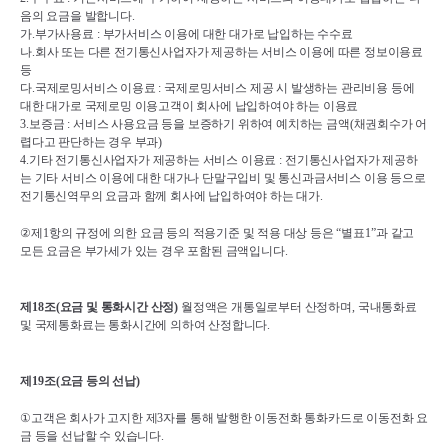
음의 요금을 발합니다
.
가
.
부가사용료 
: 
부가서비스 이용에 대한 대가로 납입하는 수수료
나
.
회사 또는 다른 전기통신사업자가 제공하는 서비스 이용에 따른 정보이용료 
등
다
.
국제로밍서비스 이용료 
: 
국제로밍서비스 제공 시 발생하는 관리비용 등에 
대한 대가로 국제로밍 이용고객이 회사에 납입하여야 하는 이용료
3.
보증금 
: 
서비스 사용요금 등을 보증하기 위하여 예치하는 금액
(
채권회수가 어
렵다고 판단하는 경우 부과
)
4.
기타 전기통신사업자가 제공하는 서비스 이용료 
: 
전기통신사업자가 제공하
는 기타 서비스 이용에 대한 대가나 단말구입비 및 통신과금서비스 이용 등으로 
전기통신역무의 요금과 함께 회사에 납입하여야 하는 대가
.
②
제
1
항의 규정에 의한 요금 등의 적용기준 및 적용 대상 등은 
“
별표
1”
과 같고 
모든 요금은 부가세가 있는 경우 포함된 금액입니다
.
제
18
조
(
요금 및 통화시간 산정
)
월정액은 개통일로부터 산정하며
, 
국내통화료 
및 국제통화료는 통화시간에 의하여 산정합니다
.
제
19
조
(
요금 등의 선납
)
①
고객은 회사가 고지한 제
3
자를 통해 발행한 이동전화 통화카드로 이동전화 요
금 등을 선납할 수 있습니다
.