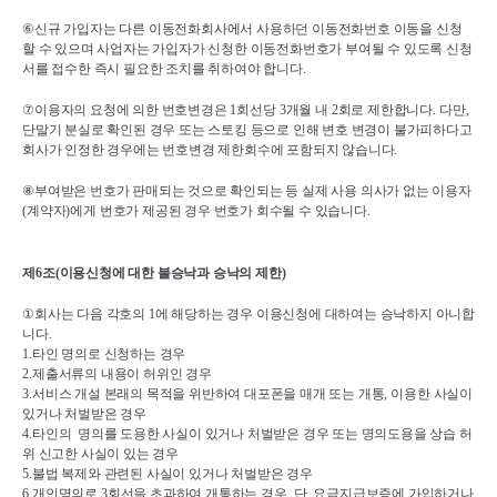
⑥
신규 가입자는 다른 이동전화회사에서 사용하던 이동전화번호 이동을 신청
할 수 있으며 사업자는 가입자가 신청한 이동전화번호가 부여될 수 있도록 신청
서를 접수한 즉시 필요한 조치를 취하여야 합니다
.
⑦
이용자의 요청에 의한 번호변경은 
1
회선당 
3
개월 내 
2
회로 제한합니다
. 
다만
, 
단말기 분실로 확인된 경우 또는 스토킹 등으로 인해 변호 변경이 불가피하다고 
회사가 인정한 경우에는 번호변경 제한회수에 포함되지 않습니다
.
⑧
부여받은 번호가 판매되는 것으로 확인되는 등 실제 사용 의사가 없는 이용자
(
계약자
)
에게 번호가 제공된 경우 번호가 회수될 수 있습니다
.
제
6
조
(
이용신청에 대한 불승낙과 승낙의 제한
)
①
회사는 다음 각호의 
1
에 해당하는 경우 이용신청에 대하여는 승낙하지 아니합
니다
.
1.
타인 명의로 신청하는 경우
2.
제출서류의 내용이 허위인 경우
3.
서비스 개설 본래의 목적을 위반하여 대포폰을 매개 또는 개통
, 
이용한 사실이 
있거나 처벌받은 경우
4.
타인의  명의를 도용한 사실이 있거나 처벌받은 경우 또는 명의도용을 상습 허
위 신고한 사실이 있는 경우
5.
불법 복제와 관련된 사실이 있거나 처벌받은 경우
6.
개인명의로 
3
회선을 초과하여 개통하는 경우
. 
단
, 
요금지급보증에 가입하거나 