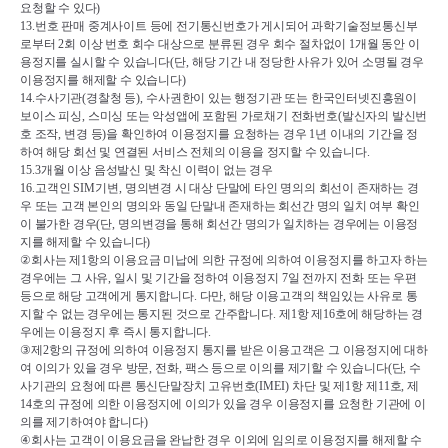
요청할 수 있다
)
13.
번호 판매 중계사이트 등에 전기통신번호가 게시되어 과학기술정보통신부
로부터 
2
회 이상 번호 회수 대상으로 분류된 경우 회수 절차없이 
1
개월 동안 이
용정지를 실시할 수 있습니다
(
단
, 
해당 기간 내 정당한 사유가 있어 소명될 경우 
이용정지를 해제할 수 있습니다
)
14.
수사기관
(
경찰청 등
), 
수사권한이 있는 행정기관 또는 한국인터넷진흥원이 
보이스 피싱
, 
스미싱 또는 악성앱에 포함된 가로채기 전화번호
(
발신자의 발신번
호 조작
, 
변경 등
)
을 확인하여 이용정지를 요청하는 경우 
1
년 이내의 기간을 정
하여 해당 회선 및 연결된 서비스 전체의 이용을 정지할 수 있습니다
.
15.3
개월 이상 음성발신 및 착신 이력이 없는 경우
16.
고객인 
SIM
기변
, 
명의변경 시 대상 단말에 타인 명의의 회선이 존재하는 경
우 또는 고객 본인의 명의와 동일 단말내 존재하는 회선간 명의 일치 여부 확인
이 불가한 경우
(
단
, 
명의변경을 통해 회선간 명의가 일치하는 경우에는 이용정
지를 해제할 수 있습니다
)
②
회사는 제
1
항의 이용요금 미납에 의한 규정에 의하여 이용정지를 하고자 하는 
경우에는 그 사유
, 
일시 및 기간을 정하여 이용정지 
7
일 전까지 전화 또는 우편 
등으로 해당 고객에게 통지합니다
. 
다만
, 
해당 이용고객의 책임있는 사유로 통
지할 수 없는 경우에는 통지된 것으로 간주합니다
. 
제
1
항 제
16
호에 해당하는 경
우에는 이용정지 후 즉시 통지합니다
.
③
제
2
항의 규정에 의하여 이용정지 통지를 받은 이용고객은 그 이용정지에 대하
여 이의가 있을 경우 방문
, 
전화
, 
팩스 등으로 이의를 제기할 수 있습니다
(
단
, 
수
사기관의 요청에 따른 통신단말장치 고유번호
(IMEI) 
차단 및 제
1
항 제
11
호
, 
제
14
호의 규정에 의한 이용정지에 이의가 있을 경우 이용정지를 요청한 기관에 이
의를 제기하여야 합니다
)
④
회사는 고객이 이용요금을 완납한 경우 이외에 임의로 이용정지를 해제할 수 