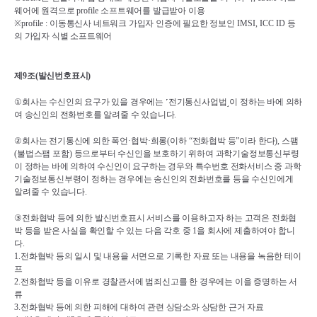
웨어에 원격으로 
profile 
소프트웨어를 발급받아 이용
※
profile : 
이동통신사 네트워크 가입자 인증에 필요한 정보인 
IMSI, ICC ID 
등
의 가입자 식별 소프트웨어
제
9
조
(
발신번호표시
)
①
회사는 수신인의 요구가 있을 경우에는 
˹
전기통신사업법
˼
이 정하는 바에 의하
여 송신인의 전화번호를 알려줄 수 있습니다
.
②
회사는 전기통신에 의한 폭언
·
협박
·
희롱
(
이하 
“
전화협박 등
”
이라 한다
), 
스팸
(
불법스팸 포함
) 
등으로부터 수신인을 보호하기 위하여 과학기술정보통신부령
이 정하는 바에 의하여 수신인이 요구하는 경우와 특수번호 전화서비스 중 과학
기술정보통신부령이 정하는 경우에는 송신인의 전화번호를 등을 수신인에게 
알려줄 수 있습니다
.
③
전화협박 등에 의한 발신번호표시 서비스를 이용하고자 하는 고객은 전화협
박 등을 받은 사실을 확인할 수 있는 다음 각호 중 
1
을 회사에 제출하여야 합니
다
.
1.
전화협박 등의 일시 및 내용을 서면으로 기록한 자료 또는 내용을 녹음한 테이
프
2.
전화협박 등을 이유로 경찰관서에 범죄신고를 한 경우에는 이을 증명하는 서
류
3.
전화협박 등에 의한 피해에 대하여 관련 상담소와 상담한 근거 자료