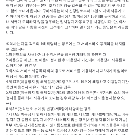
④
대리인이나 법인의 전화에 의한 해지 신청의 경우와 팩스 또는 우편 등에 의한 
해지 신청의 경우에는 본인 및 대리인임을 입증할 수 있는 
“
별표
3”
의 구비서류
도 함께 보내야 합니다
. 
구비서류는 해지 신청일로부터 
14
일 이내에 서류가 도
착하여야 하며
, 
해당 기간 중에는 일시정지
(
발착신정지
) 
상태를 유지하고 기간 
내 서류가 도착하지 않을 경우에는 일시정지 자동복구를 시행합니다
. 
단
, 
회사
는 이와 같은 사항을 사전에 고객에게 고지하며 일시정지 기간 동안은 비과금합
니다
.
⑤
회사는 다음 각호의 
1
에 해당하는 경우에는 그 서비스의 이용계약을 해지할 
수 있습니다
.
1.
타인명의를 사용하거나 허위서류를 첨부한 계약임이 확인된 때
2.
이용요금 미납으로 이용이 정지된 후 이용정지 기간내에 이용정지 사유를 해
소하지 아니한 경우
3.
회사의 서비스 제공목적 외의 용도로 서비스를 이용하거나 제
3
자에게 임의로 
해당 서비스를 임대한 경우
4.
제
13
조
(
이용정지 및 해제절차
) 
제
1
항 
7
호
, 8
호
, 16
호에 해당하고 이용정지기간 
동안 이용정지 사유가 해소되지 않은 경우
5.
제
13
조
(
이용정지 및 해제절차
) 
제
1
항 
10
호에 해당 경우
(
단
, 
부가서비스의 이용
정지를 통해 해지 사유가 해소되는 경우 해당 부가서비스만 이용정지할 수 있
음
)
6.
제
5
조
(
전화번호 부여 및 변경
) 
제
8
항에 해당하는 경우
7.
제
13
조
(
이용정지 및 해제절차
) 
제
1
항 제
11
호
, 
제
12
호
, 
제
14
호에 해당하고 이용
정지기간 동안 이용정지 사유가 해소되지 않는 경우
(
사전 통지 없이 해지 가능
)
8.
부여받은 전기통신번호가 전기통신번호 판매를 중개하는 서비스를 통해 매매
되는 것으로 확인되는 등 실제 번호사용 의사가 없는 이용자에게 제공된 것으로 