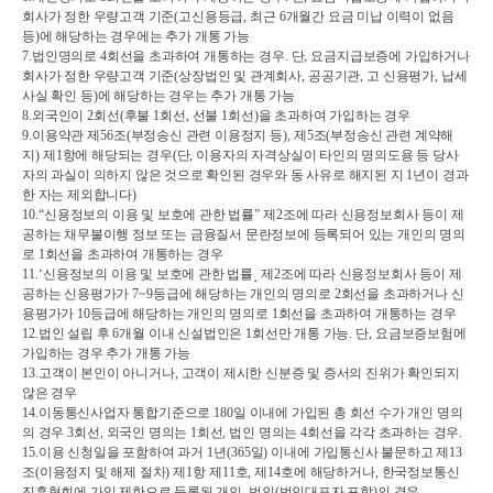
회사가 정한 우량고객 기준
(
고신용등급
, 
최근 
6
개월간 요금 미납 이력이 없음 
등
)
에 해당하는 경우에는 추가 개통 가능
7.
법인명의로 
4
회선을 초과하여 개통하는 경우
. 
단
, 
요금지급보증에 가입하거나 
회사가 정한 우량고객 기준
(
상장법인 및 관계회사
, 
공공기관
, 
고 신용평가
, 
납세
사실 확인 등
)
에 해당하는 경우는 추가 개통 가능
8.
외국인이 
2
회선
(
후불 
1
회선
, 
선불 
1
회선
)
을 초과하여 가입하는 경우
9.
이용약관 제
56
조
(
부정송신 관련 이용정지 등
), 
제
5
조
(
부정송신 관련 계약해
지
) 
제
1
항에 해당되는 경우
(
단
, 
이용자의 자격상실이 타인의 명의도용 등 당사
자의 과실이 의하지 않은 것으로 확인된 경우와 동 사유로 해지된 지 
1
년이 경과
한 자는 제외합니다
)
10.“
신용정보의 이용 및 보호에 관한 법률
” 
제
2
조에 따라 신용정보회사 등이 제
공하는 채무불이행 정보 또는 금융질서 문란정보에 등록되어 있는 개인의 명의
로 
1
회선을 초과하여 개통하는 경우
11.
˹
신용정보의 이용 및 보호에 관한 법률
˼ 
제
2
조에 따라 신용정보회사 등이 제
공하는 신용평가가 
7~9
등급에 해당하는 개인의 명의로 
2
회선을 초과하거나 신
용평가가 
10
등급에 해당하는 개인의 명의로 
1
회선을 초과하여 개통하는 경우
12.
법인 설립 후 
6
개월 이내 신설법인은 
1
회선만 개통 가능
. 
단
, 
요금보증보험에 
가입하는 경우 추가 개통 가능
13.
고객이 본인이 아니거나
, 
고객이 제시한 신분증 및 증서의 진위가 확인되지 
않은 경우
14.
이동통신사업자 통합기준으로 
180
일 이내에 가입된 총 회선 수가 개인 명의
의 경우 
3
회선
, 
외국인 명의는 1
회선
, 
법인 명의는 
4
회선을 각각 초과하는 경우
. 
15.
이용 신청일을 포함하여 과거 
1
년
(365
일
) 
이내에 가입통신사 불문하고 제
13
조
(
이용정지 및 해제 절차
) 
제
1
항 제
11
호
, 
제
14
호에 해당하거나
, 
한국정보통신
진흥협회에 가입 제한으로 등록된 개인
, 
법인
(
법인대표자 포함
)
의 경우