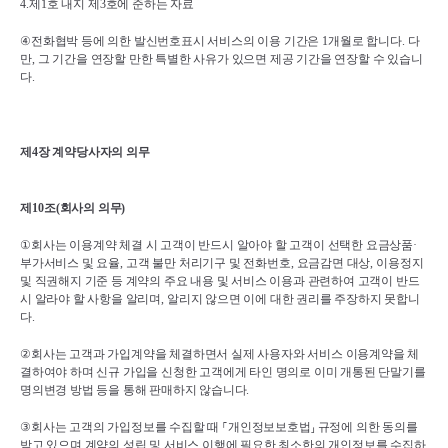
4.
제
1
호 내지 제
3
호에 준하는 자료
④
전화협박 등에 의한 발신번호표시 서비스의 이용 기간은 
1
개월로 합니다
. 
다
만
, 
그 기간을 연장할 만한 특별한 사유가 있으면 제공 기간을 연장할 수 있습니
다
.
제
4
장 계약당사자의 의무
제
10
조
(
회사의 의무
)
①
회사는 이용계약 체결 시 고객이 반드시 알아야 할 고객이 선택한 요금상품
·
부가서비스 및 요율
, 
고객 불만 처리기구 및 전화번호
, 
요금감면 대상
, 
이용정지 
및 직권해지 기준 등 계약의 주요 내용 및 서비스 이용과 관련하여 고객이 반드
시 알라야 할 사항을 알리며
, 
알리지 않으면 이에 대한 권리를 주장하지 못합니
다
.
②
회사는 고객과 가입계약을 체결하면서 실제 사용자와 서비스 이용계약을 체
결하여야 하며 신규 가입을 신청한 고객에게 타인 명의로 이미 개통된 단말기를 
명의변경 방법 등을 통해 판매하지 않습니다
.
③
회사는 고객의 가입정보를 수집할 때 
⸀
개인정보보호법
⸥ 
규정에 의한 동의를 
받고 있으며 계약의 성립 및 서비스 이행에 필요한 최소한의 개인정보를 수집하