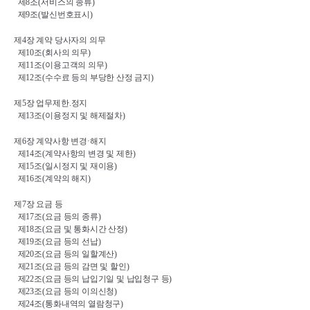
제
8
조
(
서비스의 종류
)
제
9
조
(
발신번호표시
)
제
4
장 계약 당사자의 의무
제
10
조
(
회사의 의무
)
제
11
조
(
이용고객의 의무
)
제
12
조
(
수수료 등의 부당한 산정 금지
)
제
5
장 업무제한
.
정지
제
13
조
(
이용정지 및 해제절차
)
제
6
장 계약사항 변경
·
해지
제
14
조
(
계약사항의 변경 및 제한
)
제
15
조
(
일시정지 및 재이용
)
제
16
조
(
계약의 해지
)
제
7
장 요금 등
제
17
조
(
요금 등의 종류
)
제
18
조
(
요금 및 통화시간 산정
)
제
19
조
(
요금 등의 선납
)
제
20
조
(
요금 등의 일할계산
)
제
21
조
(
요금 등의 감면 및 할인
)
제
22
조
(
요금 등의 납입기일 및 납입청구 등
)
제
23
조
(
요금 등의 이의신청
)
제
24
조
(
통화내역의 열람청구
)