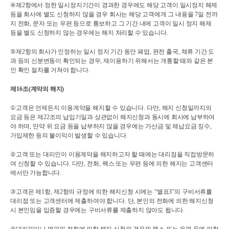
④
제
2
항에서 정한 일시정지기간이 경과한 경우에도 해당 고객이 일시정지 해제 
등을 회사에 별도 신청하지 않을 경우 회사는 해당 고객에게 그 내용을 
7
일 전까
지 전화
, 
문자 또는 우편 등으로 통보하고 그 기간 내에 고객이 일시 정지 해제 
등을 별도 신청하지 않는 경우에는 해지 처리할 수 있습니다
.
⑤
제
2
항의 회사가 인정하는 일시 정지 기간 동안 폐업
, 
완전 출국
, 
체류 기간 도
과 등의 신분변동이 확인되는 경우
, 
재이용하기 위해서는 개통할 때와 같은 본
인 확인 절차를 거쳐야 합니다
.
제
16
조
(
계약의 해지
)
①
고객은 언제든지 이용계약을 해지할 수 있습니다
. 
다만
, 
해지 신청일까지의 
요금 등은 제
22
조의 납입기일과 상관없이 해지신청과 동시에 회사에 납부하여
야 하며
, 
만약 위 요금 등을 납부하지 않을 경우에는 가산금 및 체납요금 징수
, 
가입제한 등의 불이익이 발생할 수 있습니다
.
②
고객 또는 대리인이 이용계약을 해지하고자 할 때에는 대리점을 직접방문하
여 신청할 수 있습니다
. 
다만
, 
전화
, 
팩스 또는 우편 등에 의한 해지는 고객센터
에서만 가능합니다
.
③
고객은 제
1
항
, 
제
2
항의 규정에 의한 해지신청 시에는 
“
별표
3”
의 구비서류를 
대리점 또는 고객센터에 제출하여야 합니다
. 
단
, 
본인의 전화에 의한 해지신청
시 본인임을 입증할 경우에는 구비서류를 제출하지 않아도 됩니다
.