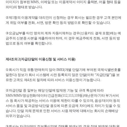
이미지가 첨부된 
MMS, 
이메일 또는 이용계약서 이미지 출력본
, 
어플 형태 등을 
의미
)
의 형태로 받습니다
.
②
제
1
항의 이용계약을 대리인이 신청하는 경우 회사는 필요한 경우 고객 본인에
게 위임 여부를 전화
, 
서면
, 
방문 확인 등의 방법으로 확인할 수 있습니다
.
③
요금납부를 타인 명의의 계좌 자동이체하는 경우
(
신용카드 결재 포함
)
에는 예
금주의 신분증 사본을 제출하여야 하며
, 
이 경우 예금주에게 전화
, 
서면 등의 방
법으로 동의 여부를 확인합니다
.
제
4
조의 
2(
자급단말의 이용신청 및 서비스 이용
)
①
회사가 직접 유통
/
판매하지 않아 
IMEI(
개별 단말기에 부여된 국제식별번호를 
말한다
) 
정보가 회사 시스템에 사전 등록되지 않은 단말
(
이하 
“
자급단말
”)
을 보
유한 고객도 제
4
조의 절차에 따라 서비스 이용신청이 가능합니다
.
②
자급단말 중 일부는 해당 단말에 탑재된 기능 및 규격 특성에 따라 
SMS/MMS/
영상전화
/
데이터
/
긴급전화
(112,113,119
등
)
재난문자
/
기타 부가서비
스 등 회사가 제공하는 서비스 이용에 제한이 따를 수 있으며
, 
음성
/
데이터 등의 
서비스 품질 및 과금방식
(
단말 용도에 따른 요금제 차이
)
에도 차이가 있을 수 있
습니다
. 
단말 자체 문제로 인한 서비스 사용 제약에 대해서는 회사의 손해배상 
의무가 없습니다
.
③
회사는 자급단말이 정보통신망에 장애를 발생시킬 경우 장애 발생에 대한 원