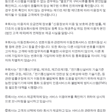
등으로 시스템을 이용할 수 없는 경우에는 
“
별표
3”
의 구비서류를 통해 본인임을 
확인하고
, 
시스템이 원활하게 정상 복구된 이후에 진위여부를 확인합니다
. 
이 
경우 진위 확인이 되지 않는 경우에는 제
13
조 제
1
항 제
12
호에 따라 이용정지 및 
해지될 수 있음을 고객에게 안내합니다
.)
⑧
회사는 이용자의 요금연체 정보를 
⸀
신용정보의 이용 및 보호에 관한 법률
⸥ 
제
15
조의 신용정보회사등에 연제정보 등록 또는 채권추심 위임 전에 이용자 본인
(
법인 고객 제외
)
에게 연체정보 제공 사실을 알립니다
.
⑨
회사는 이동전화서비스 번호이동과 관련하여 이동전화서비스 번호이동성 시
행 등에 관한 고시 등을 준수합니다
. 
또한 회사는 다른 사업자로 번호를 이동하
고자 하는 고객에 대한 업무처리를 특별한 사유없이 지연하지 않으며
, 
다른 회
사에 가입되어 있는 번호이동 가입자에 대한 호처리 등 통화품질을 자사의 가입
자와 차별하지 않습니다
.
⑩
회사는 
⸀
전기통신기본법
⸥ 
제
16
조
, 
제
25
조제
1
항
, 
⸀
전기통신설비의 기술기준
에 관한 규정
⸥ 
제
22
조
, 
⸀
전기통신설비의 안전성 및 신뢰성에 대한 기술기준
⸥ 
등 
관련 법률규정에 의거 이동전화 불법복제 통화 도용을 방지하기 위하여 제공가
능한 단말기기에 대해 통화 도용방지 인증서비스와 불법복제 방지시스템
(FMS)
등 필요한 대책을 시행합니다
.
⑪
회사는 서비스 제공목적에 맞는 서비스 이용여부를 확인하기 위하여 상시적
으로 모니터링을 실시하고 있습니다
.
⑫
회사는 고객의 선택에 따라 회사가 제공하고 있는 서비스와 관련하여 중요한 