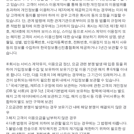
고 있습니다
. 
고객이 서비스 이용계약서를 통해 동의한 개인정보의 이용범위를 
초과하여 개인정보를 이용하거나 제
3
자에게 제공하고자 하는 경우에는 미리 해
당 고객에게 동의를 받아야 하며 이 경우 고객은 회사의 동의 요청을 거절할 수 
있습니다
. 
단
, 
관계 법령에 의한 관계기관으로부터의 요청 등 법률의 규정에 따
른 적법한 절차에 의한 경우에는 그러하지 않습니다
. 
회사는 제
13
조 제
1
항 제
11
호
, 
제
14
호에 의거하여 보이스 피싱
, 
스미싱 등으로 서비스 계약이 이용정지 또
는 해지된 고객의 서비스 이용신청에 대한 승낙을 유보하기 위하여 성명
, 
생년
월일
, 
성별
, 
법인등록번호
, 
사업자등록번호
, 
전화번호
, 
이용정지 또는 해지 사유 
등의 정보를 수집하여 한국정보통신진흥협회에 제공하거나 
1
년간 보관할 수 있
습니다
.
④
회사는 서비스 계약유지
, 
이용요금 정산
, 
요금 관련 분쟁 발생 때 입증 등을 위
하여 가입정보를 수집 및 보유하며 보유기간 및 이용 기간은 해지 후 
6
개월 이내
로 합니다
. 
다만
, 
다음 각호의 
1
에 해당하는 경우에는 그 기간이 도래하거나
, 
조
건이 성취되는 때까지 필요한 범위 내에서 가입정보를 보관할 수 있습니다
.
1.
⸀
국세기본법
⸥ 
제
85
조 
3 
규정에 따라 보관하는 거래사에 관한 고객의 개인정보
(DB 
및 서류
)
의 경우 
5
년
. [
국세기본법에 따라 보유하는 항목에 대해서는 별도 
해지 고객 데이터베이스에 보관하고 가입
, 
해지 신청서 등 각종 구비서류는 취
합하여 별도 보안 구역에 보관
]
2.
요금관련 분쟁이 발생하는 경우 보유기간 내에 해당 분쟁이 해결되지 않은 경
우
3.
해지 고객이 이용요금을 납부하지 않은 경우
4.
다른 법령의 규정에 의하여 보관할 필요가 있는 경우에는 그 법령에 따릅니다
.
5.
불법스팸 전송으로 계약 해지된 고객의 재가입을 제한하기 위하여 필요한 성