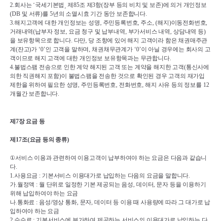
2.
회사는 
˹
국세기본법
˼ 
제
85
조 제
3
항
(
장부 등의 비치 및 보존
)
에 의거 개인정보
(DB 
및 서류
)
를 
5
년의 소멸시효 기간 동안 보존합니다
.
3.
해지고객에 대한 개인정보는 성명
, 
주민등록번호
, 
주소
, (
해지
)
이동전화번호
, 
거래내역
(
납부자 정보
, 
요금 청구 및 납부내역
, 
부가서비스 내역
, 
상담내역 등
)
을 보유항목으로 합니다
. 
다만
, 
당 조항에 있어 해지 고객이라 함은 채권매주관
계
(
잔고
)
가 
‘0’
인 고객을 말하며
, 
채권채무관계가 
‘0’
이 아닐 경우에는 회사의 고
객이므로 해지 고객에 대한 개인정보 보유항목과는 무관합니다
.
4.
불법스팸 전송으로 인한 계약 해지된 고객 또는 계약을 해지한 고객
(
통신사에 
의한 직권해지 포함
)
이 불법스팸을 전송한 것으로 확인된 경우 고객의 재가입 
제한을 위하여 필요한 성명
, 
주민등록번호
, 
전화번호
, 
해지 사유 등의 정보를 
12
개월간 보존합니다
.
제
7
장 요금 등
제
17
조
(
요금 등의 종류
)
①
서비스 이용과 관련하여 이용고객이 납부하여야 하는 요금은 다음과 같습니
다
.
1.
사용요금 
: 
기본서비스 이용대가로 납입하는 다음의 요금을 말합니다
.
가
.
월정액 
: 
월 단위로 일정한 기본 제공되는 음성
, 
데이터
, 
문자 등을 이용하기 
위해 납입하여야 하는 요금
나
.
통화료 
: 
음성
/
영상 통화
, 
문자
, 
데이터 등 이용 때 사용량에 따라 그 대가로 납
입하여야 하는 요금
2.
수수료 
: 
기본서비스에 부가하여 제공하는 서비스의 이용대가로 납입하는 다