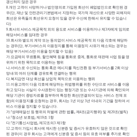
갱신하지 않은 경우
8.
개인 고객이 사망하거나 법인명의로 가입된 회선이 폐업법인으로 확인된 경
우
(
단
, 
재난 및 안전관리기본법에서 지정하는 국가적 재산으로 사망한 피해자의 
회선은 유족들의 회선유지 요청이 있을 경우 수신에 한해서 유지할 수 있습니
다
)
9.
회사의 서비스 제공목적 외의 용도로 서비스를 이용하거나 제
3
자에게 임의로 
해당서비스를 임대한 경우
10.
회사와 별도의 계약 또는 동의없이 서비스 제공목적 외 다음 각호에 해당하
는 경우
(
단
, 
부가서비스의 이용정지를 통해 이용정지 사유가 해소되는 경우는 
해당 부가서비스만 이용을 정지할 수 있음
)
가
.
요금제의 무료통화
, 
할인혜택 등을 통화로 중계
, 
통화로 재판매 사업 등을 영
위하기 위한 목적으로 이용하는 행위
나
.
서비스로 수신되는 통화 혹은 메시지를 착신전환 등 부가서비스를 
2
회 이상 
망내
/
외 여러 단계를 경유토록 연결하는 행위
다
.
복지감면 대상 회선을 상업적 목적으로 이용하는 행위
11.
이용고객이 다음 각호에 해당하는 위법행위를 위한 수단으로 서비스를 이용
하고 있다는 사실이 수사권한이 있는 행정기관 또는 수사기관에 의해 확인되어 
해당 기관이 증빙자료를 첨부하여 특정한 회선
(
연결되어 있는 서비스 전체 포
함
)
의 이용정지를 요청하는 경우
, 
회사는 
1
년 이상 
3
년 이내의 기간을 정하여 서
비스 이용을 정지할 수 있습니다
.
가
.
⸢
성매매알선 등 행위의 처벌에 관한 법률
⸥ 
제
4
조
(
금지행위
) 
및 제
20
조
(
벌칙
)
나
.
⸢
청소년 보호법
⸥ 
제
19
조 
1
항
다
.
⸢
전기통신사업법
⸥ 
제
32
조의
3 
제
1
항
12.
고객이 가입시 회사에 제시한 신분증 및 증서가 유효하지 않은 것으로 확인
된 경우
(
이 경우 회사는 고객에게 신분증 및 증서 등의 유효 여부를 추가로 확인 