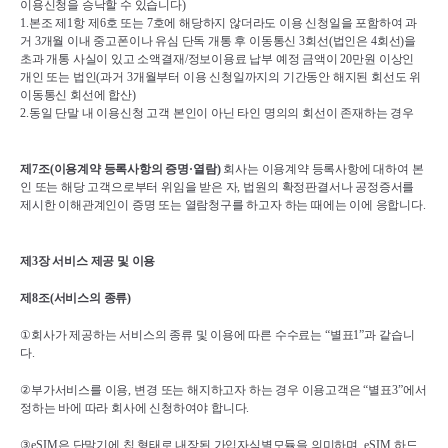
이용신청을 승낙할 수 있습니다
)
1.
본조 제
1
항 제
6
호 또는 
7
호에 해당하지 않더라도 이용 신청일을 포함하여 과
거 
3
개월 이내 중고폰이나 유심 단독 개통 후 이동통신 
3
회선
(
법인은 
4
회선
)
을 
초과 개통 사실이 있고 소액결재
/
정보이용료 납부 예정 금액이 
20
만원 이상인 
개인 또는 법인
(
과거 
3
개월부터 이용 신청일까지의 기간동안 해지된 회선도 위 
이동통신 회선에 합산
)
2.
동일 단말 내 이용신청 고객 본인이 아닌 타인 명의의 회선이 존재하는 경우
제
7
조
(
이용계약 등록사항의 증명
·
열람
)
회사는 이용계약 등록사항에 대하여 본
인 또는 해당 고객으로부터 위임을 받은 자
, 
법원의 확정판결서나 공정증서를 
제시한 이해관계인이 증명 또는 열람청구를 하고자 하는 때에는 이에 응합니다
.
제
3
장 서비스 제공 및 이용
제
8
조
(
서비스의 종류
)
①
회사가 제공하는 서비스의 종류 및 이용에 따른 수수료는 
“
별표
1”
과 같습니
다
.
②
부가서비스를 이용
, 
변경 또는 해지하고자 하는 경우 이용고객은 
“
별표
3”
에서 
정하는 바에 따라 회사에 신청하여야 합니다
.
③
eSIM
은 단말기에 칩 형태로 내장된 가입자식별모듈을 의미하며
, eSIM 
하드