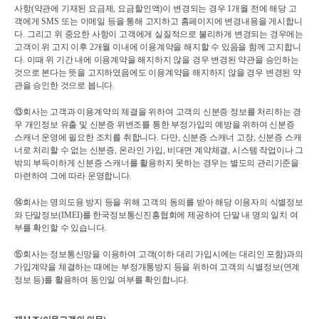
사항
(
약관에 기재된 요금제
, 
요금할인액
)
이 변경되는 경우 
1
개월 전에 해당 고
객에게 
SMS 
또는 이메일 등을 통해 고지하고 홈페이지에 변경내용을 게시합니
다
. 
그리고 위 중요한 사항이 고객에게 실질적으로 불리하게 변경되는 경우에는 
고객이 위 고지 이후 
2
개월 이내에 이용계약을 해지할 수 있음을 함께 고지합니
다
. 
이때 위 기간 내에 이용계약을 해지하지 않을 경우 변경된 약관을 승인하는 
것으로 본다는 뜻을 고지하였음에도 이용계약을 해지하지 않을 경우 변경된 약
관을 승인한 것으로 봅니다
.
⑬
회사는 고객과 이용계약의 체결을 위하여 고객의 신분증 정보를 처리하는 경
우 개인정보 유출 및 신분증 위변조를 통한 부정가입의 예방을 위하여 신분증 
스캐너 운영에 필요한 조치를 취합니다
. 
다만
, 
신분증 스캐너 고장
, 
신분증 스캐
너로 처리할 수 없는 신분증
, 
온라인 가입
, 
비대면 계약체결
, 
시스템 작업이나 그 
밖의 부득이하게 신분증 스캐너를 활용하지 못하는 경우는 별도의 관리기준을 
마련하여 그에 따라 운영합니다
.
⑭
회사는 명의도용 방지 등을 위해 고객의 동의를 받아 해당 이용자의 식별정보
와 단말정보
(IMEI)
를 한국정보통신진흥협회에 제공하여 단말 내 명의 일치 여
부를 확인할 수 있습니다
.
⑮
회사는 정보통신망을 이용하여 고객
(
이하 대리 가입시에는 대리인 포함
)
과의 
가입계약을 체결하는 때에는 부정개통방지 등을 위하여 고객의 식별정보
(
연계
정보 등
)
를 활용하여 동인일 여부를 확인합니다
.