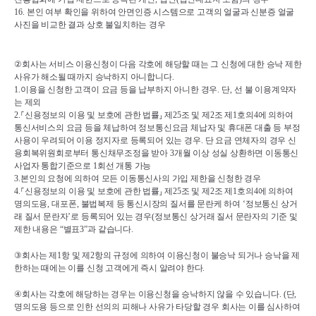
16. 
본인 여부 확인을 위하여 안면인증 시스템으로 고객의 얼굴과 신분증 얼굴 
사진을 비교한 결과 상호 불일치하는 경우
②
회사는 서비스 이용신청이 다음 각호에 해당할 때는 그 신청에 대한 승낙 제한 
사유가 해소될 때까지 승낙하지 아니합니다
.
1.
이용을 신청한 고객이 요금 등을 납부하지 아니한 경우
. 
단
, 
선 불 이용계약자
는 제외
2.
⸀
신용정보의 이용 및 보호에 관한 법률
⸥ 
제
25
조 및 제
2
조 제
1
호의
4
에 의하여 
통신서비스의 요금 등을 체납하여 정보통신요금 체납자 및 휴대폰 대출 등 부정 
사용이 우려되어 이용 정지자로 등록되어 있는 경우
. 
단 요금 연체자의 경우 신
용회복위원회로부터 통신채무조정을 받아 
3
개월 이상 성실 상환하면 이동통신
사업자 통합기준으로 
1
회선 개통 가능
3.
본인의 요청에 의하여 모든 이동통신사의 가입 제한을 신청한 경우
4.
⸀
신용정보의 이용 및 보호에 관한 법률
⸥ 
제
25
조 및 제
2
조 제
1
호의
4
에 의하여 
명의도용
, 
대포폰
, 
불법복제 등 통신시장의 질서를 문란케 하여 
‘
정보통신 상거
래 질서 문란자
’
로 등록되어 있는 경우
(
정보통신 상거래 질서 문란자의 기준 및 
제한 내용은 
“
별표
3”
과 같습니다
.
③
회사는 제
1
항 및 제
2
항의 규정에 의하여 이용신청이 불승낙 되거나 승낙을 제
한하는 때에는 이를 신청 고객에게 즉시 알려야 한다
.
④
회사는 각호에 해당하는 경우는 이용신청을 승낙하지 않을 수 있습니다
. (
단
, 
명의도용 등으로 인한 선의의 피해나 사유가 타당할 경우 회사는 이를 심사하여 