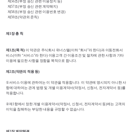
제
56
조
(
부정 송신 관련 이용정지 등
)
제
57
조
(
부정 송신 관련 계약해지
)
제
58
조
(
부정 송신 관련 이용번호 변경
)
제
59
조
(
약관외 준칙
)
제
1
장 총 칙
제
1
조
(
목 적
)
이 약관은 주식회사 위너스텔
(
이하 
“
회사
”
라 한다
)
과 이동전화서
비스
(
이하 
“
서비스
”
라 한다
) 
이용고객 간 이용조건 및 절차에 관한 사항과 기타 
이용에 필요한 사항을 정함을 목적으로 합니다
.
제
2
조
(
약관의 적용 등
)
①
서비스 이용에 관하여는 이 약관을 적용합니다
. 
이 약관에 명시되지 아니한 사
항에 대하여는 관계 법령 및 개별 이용계약서
(
약정서
, 
신청서
, 
전자계약서 등
)
를 
적용합니다
.
②
제
1
항에서 정한 개별 이용계약서
(
약정서
, 
신청서
, 
전자계약서 등
)
에는 고객의 
이익을 침해하는 부당한 내용을 규정할 수 없습니다
.
제
2
장 계약체결