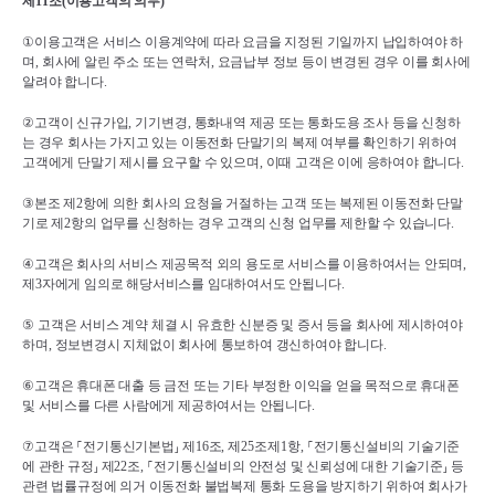
제
11
조
(
이용고객의 의무
)
①
이용고객은 서비스 이용계약에 따라 요금을 지정된 기일까지 납입하여야 하
며
, 
회사에 알린 주소 또는 연락처
, 
요금납부 정보 등이 변경된 경우 이를 회사에 
알려야 합니다
.
②
고객이 신규가입
, 
기기변경
, 
통화내역 제공 또는 통화도용 조사 등을 신청하
는 경우 회사는 가지고 있는 이동전화 단말기의 복제 여부를 확인하기 위하여 
고객에게 단말기 제시를 요구할 수 있으며
, 
이때 고객은 이에 응하여야 합니다
.
③
본조 제
2
항에 의한 회사의 요청을 거절하는 고객 또는 복제된 이동전화 단말
기로 제
2
항의 업무를 신청하는 경우 고객의 신청 업무를 제한할 수 있습니다
.
④
고객은 회사의 서비스 제공목적 외의 용도로 서비스를 이용하여서는 안되며
, 
제
3
자에게 임의로 해당서비스를 임대하여서도 안됩니다
.
⑤ 
고객은 서비스 계약 체결 시 유효한 신분증 및 증서 등을 회사에 제시하여야 
하며
, 
정보변경시 지체없이 회사에 통보하여 갱신하여야 합니다
.
⑥
고객은 휴대폰 대출 등 금전 또는 기타 부정한 이익을 얻을 목적으로 휴대폰 
및 서비스를 다른 사람에게 제공하여서는 안됩니다
.
⑦
고객은 
⸀
전기통신기본법
⸥ 
제
16
조
, 
제
25
조제
1
항
, 
⸀
전기통신설비의 기술기준
에 관한 규정
⸥ 
제
22
조
, 
⸀
전기통신설비의 안전성 및 신뢰성에 대한 기술기준
⸥ 
등 
관련 법률규정에 의거 이동전화 불법복제 통화 도용을 방지하기 위하여 회사가 