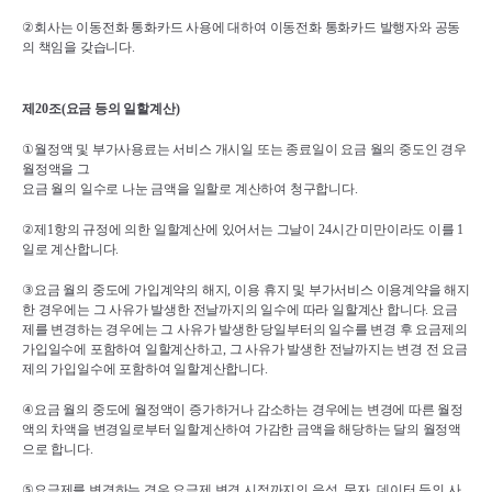
②
회사는 이동전화 통화카드 사용에 대하여 이동전화 통화카드 발행자와 공동
의 책임을 갖습니다
.
제
20
조
(
요금 등의 일할계산
)
①
월정액 및 부가사용료는 서비스 개시일 또는 종료일이 요금 월의 중도인 경우 
월정액을 그 
요금 월의 일수로 나눈 금액을 일할로 계산하여 청구합니다
.
②
제
1
항의 규정에 의한 일할계산에 있어서는 그날이 
24
시간 미만이라도 이를 
1
일로 계산합니다
.
③
요금 월의 중도에 가입계약의 해지
, 
이용 휴지 및 부가서비스 이용계약을 해지
한 경우에는 그 사유가 발생한 전날까지의 일수에 따라 일할계산 합니다
. 
요금
제를 변경하는 경우에는 그 사유가 발생한 당일부터의 일수를 변경 후 요금제의 
가입일수에 포함하여 일할계산하고
, 
그 사유가 발생한 전날까지는 변경 전 요금
제의 가입일수에 포함하여 일할계산합니다
.
④
요금 월의 중도에 월정액이 증가하거나 감소하는 경우에는 변경에 따른 월정
액의 차액을 변경일로부터 일할계산하여 가감한 금액을 해당하는 달의 월정액
으로 합니다
.
⑤
요금제를 변경하는 경우 요금제 변경 시점까지의 음성
, 
문자
, 
데이터 등의 사