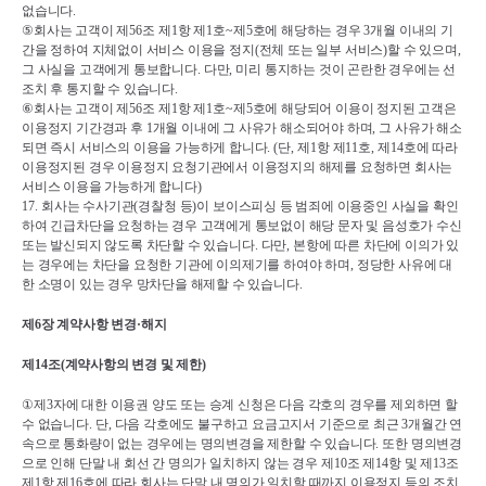
없습니다
.
⑤
회사는 고객이 제
56
조 제
1
항 제
1
호
~
제
5
호에 해당하는 경우 
3
개월 이내의 기
간을 정하여 지체없이 서비스 이용을 정지
(
전체 또는 일부 서비스
)
할 수 있으며
, 
그 사실을 고객에게 통보합니다
. 
다만
, 
미리 통지하는 것이 곤란한 경우에는 선
조치 후 통지할 수 있습니다
.
⑥
회사는 고객이 제
56
조 제
1
항 제
1
호
~
제
5
호에 해당되어 이용이 정지된 고객은 
이용정지 기간경과 후 
1
개월 이내에 그 사유가 해소되어야 하며
, 
그 사유가 해소
되면 즉시 서비스의 이용을 가능하게 합니다
. (
단
, 
제
1
항 제
11
호
, 
제
14
호에 따라 
이용정지된 경우 이용정지 요청기관에서 이용정지의 해제를 요청하면 회사는 
서비스 이용을 가능하게 합니다
)
17. 
회사는 수사기관
(
경찰청 등
)
이 보이스피싱 등 범죄에 이용중인 사실을 확인
하여 긴급차단을 요청하는 경우 고객에게 통보없이 해당 문자 및 음성호가 수신 
또는 발신되지 않도록 차단할 수 있습니다
. 
다만
, 
본항에 따른 차단에 이의가 있
는 경우에는 차단을 요청한 기관에 이의제기를 하여야 하며
, 
정당한 사유에 대
한 소명이 있는 경우 망차단을 해제할 수 있습니다
.
제
6
장 계약사항 변경
·
해지
제
14
조
(
계약사항의 변경 및 제한
)
①
제
3
자에 대한 이용권 양도 또는 승계 신청은 다음 각호의 경우를 제외하면 할 
수 없습니다
. 
단
, 
다음 각호에도 불구하고 요금고지서 기준으로 최근 
3
개월간 연
속으로 통화량이 없는 경우에는 명의변경을 제한할 수 있습니다
. 
또한 명의변경
으로 인해 단말 내 회선 간 명의가 일치하지 않는 경우 제
10
조 제
14
항 및 제
13
조 
제
1
항 제
16
호에 따라 회사는 단말 내 명의가 일치할 때까지 이용정지 등의 조치