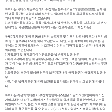
명
, 
생년월일
, 
성별
, 
전화번호
, 
해지 사유의 경우 
12
개월
⑤
회사는 서비스 제공과정에서 수집되는 통화내역을 
˹
개인정보보호법
˼ 
등에 관
련 법률 등 관련 법령에 따라 보관하고 있으며 보유목적 외의 목적으로 이용하
거나 제
3
자에게 제공하지 않습니다
.
1.
보관하는 통화내역의 항목 
: 
일자
/
시간
, 
발신번호
, 
사용항목
, 
사용내역
, 
세부 사
용내역 및 사용량
(
음성통화
, 
데이터 사용
, 
정보이용료
, 
국제전화 등
)
⑥
제
5
항의 규정에 따른 통화내역의 보유기간 및 이용기간은 해당 통화내역의 최
초 청구 월로부터 
12
개월 이내 보관합니다
. 
다만
, 
다음 각호의 
1
에 해당하는 경
우에는 그 기간이 도래하거나
, 
조건이 성취되는 때까지 필요한  범위 내에서 통
화내역을 보관합니다
.
1.
가입고객 및 해지고객이 이용요금을 납부하지 않은 경우
2.
해지고객이라 함은 채권채무관계
(
잔고
)
가 
‘0’
인 고객을 말하며
, 
채권채무관계
가 
‘0’
이 아닐 경우 회사의 고객이므로 해지고객에 대한 통화내역 보관과는 무관
합니다
.
3.
요금 관련 분쟁이 발생한 경우에 보유기간 내에 해당 분쟁이 해결되지 않은 경
우
4.
단
, 
다른 법령의 규정에 따라 보관할 필요가 있는 경우에는 그 법령에 따릅니
다
.
⑦
회사는 이용계약체결 시 부정가입방지시스템을 이용하여 고객
(
이하 대리점 
가입시에는 대리인 포함
)
이 제시한 신분증 및 증서 등을 통해 본인인지 여부를 
확인하여야 하며
, 
본인 여부 확인 소홀로 인한 피해 발생시 선의의 제
3
자에게 일
체의 요금 청구 행위를 할 수 없습니다
(
다만
, 
부정가입방지시스템의 장애
, 
작업 