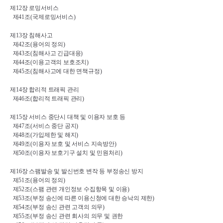
제
12
장 로밍서비스
제
41
조
(
국제로밍서비스
)
제
13
장 침해사고
제
42
조
(
용어의 정의
)
제
43
조
(
침해사고 긴급대응
)
제
44
조
(
이용고객의 보호조치
)
제
45
조
(
침해사고에 대한 면책규정
)
제
14
장 합리적 트래픽 관리
제
46
조
(
합리적 트래픽 관리
)
제
15
장 서비스 중단시 대책 및 이용자 보호 등
제
47
조
(
서비스 중단 공지
)
제
48
조
(
가입제한 및 해지
)
제
49
조
(
이용자 보호 및 서비스 지속방안
)
제
50
조
(
이용자 보호기구 설치 및 민원처리
)
제
16
장 스팸발송 및 발신번호 변작 등 부정송신 방지
제
51
조
(
용어의 정의
)
제
52
조
(
스팸 관련 개인정보 수집항목 및 이용
)
제
53
조
(
부정 송신에 따른 이용신청에 대한 승낙의 제한
)
제
54
조
(
부정 송신 관련 고객의 의무
)
제
55
조
(
부정 송신 관련 회사의 의무 및 권한