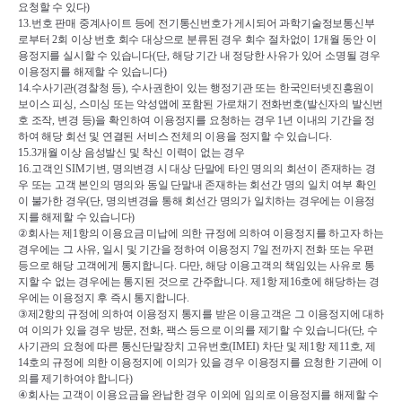
요청할 수 있다
)
13.
번호 판매 중계사이트 등에 전기통신번호가 게시되어 과학기술정보통신부
로부터 
2
회 이상 번호 회수 대상으로 분류된 경우 회수 절차없이 
1
개월 동안 이
용정지를 실시할 수 있습니다
(
단
, 
해당 기간 내 정당한 사유가 있어 소명될 경우 
이용정지를 해제할 수 있습니다
)
14.
수사기관
(
경찰청 등
), 
수사권한이 있는 행정기관 또는 한국인터넷진흥원이 
보이스 피싱
, 
스미싱 또는 악성앱에 포함된 가로채기 전화번호
(
발신자의 발신번
호 조작
, 
변경 등
)
을 확인하여 이용정지를 요청하는 경우 
1
년 이내의 기간을 정
하여 해당 회선 및 연결된 서비스 전체의 이용을 정지할 수 있습니다
.
15.3
개월 이상 음성발신 및 착신 이력이 없는 경우
16.
고객인 
SIM
기변
, 
명의변경 시 대상 단말에 타인 명의의 회선이 존재하는 경
우 또는 고객 본인의 명의와 동일 단말내 존재하는 회선간 명의 일치 여부 확인
이 불가한 경우
(
단
, 
명의변경을 통해 회선간 명의가 일치하는 경우에는 이용정
지를 해제할 수 있습니다
)
②
회사는 제
1
항의 이용요금 미납에 의한 규정에 의하여 이용정지를 하고자 하는 
경우에는 그 사유
, 
일시 및 기간을 정하여 이용정지 
7
일 전까지 전화 또는 우편 
등으로 해당 고객에게 통지합니다
. 
다만
, 
해당 이용고객의 책임있는 사유로 통
지할 수 없는 경우에는 통지된 것으로 간주합니다
. 
제
1
항 제
16
호에 해당하는 경
우에는 이용정지 후 즉시 통지합니다
.
③
제
2
항의 규정에 의하여 이용정지 통지를 받은 이용고객은 그 이용정지에 대하
여 이의가 있을 경우 방문
, 
전화
, 
팩스 등으로 이의를 제기할 수 있습니다
(
단
, 
수
사기관의 요청에 따른 통신단말장치 고유번호
(IMEI) 
차단 및 제
1
항 제
11
호
, 
제
14
호의 규정에 의한 이용정지에 이의가 있을 경우 이용정지를 요청한 기관에 이
의를 제기하여야 합니다
)
④
회사는 고객이 이용요금을 완납한 경우 이외에 임의로 이용정지를 해제할 수 