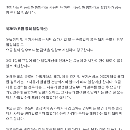
②
회사는 이동전화 통화카드 사용에 대하여 이동전화 통화카드 발행자와 공동
의 책임을 갖습니다
.
제
20
조
(
요금 등의 일할계산
)
①
월정액 및 부가사용료는 서비스 개시일 또는 종료일이 요금 월의 중도인 경우 
월정액을 그 
요금 월의 일수로 나눈 금액을 일할로 계산하여 청구합니다
.
②
제
1
항의 규정에 의한 일할계산에 있어서는 그날이 
24
시간 미만이라도 이를 
1
일로 계산합니다
.
③
요금 월의 중도에 가입계약의 해지
, 
이용 휴지 및 부가서비스 이용계약을 해지
한 경우에는 그 사유가 발생한 전날까지의 일수에 따라 일할계산 합니다
. 
요금
제를 변경하는 경우에는 그 사유가 발생한 당일부터의 일수를 변경 후 요금제의 
가입일수에 포함하여 일할계산하고
, 
그 사유가 발생한 전날까지는 변경 전 요금
제의 가입일수에 포함하여 일할계산합니다
.
④
요금 월의 중도에 월정액이 증가하거나 감소하는 경우에는 변경에 따른 월정
액의 차액을 변경일로부터 일할계산하여 가감한 금액을 해당하는 달의 월정액
으로 합니다
.
⑤
요금제를 변경하는 경우 요금제 변경 시점까지의 음성
, 
문자
, 
데이터 등의 사