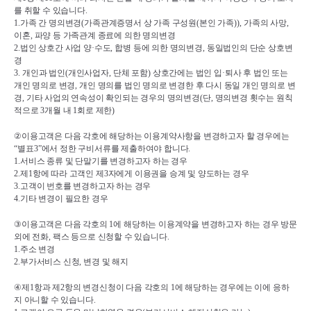
를 취할 수 있습니다
.
1.
가족 간 명의변경
(
가족관계증명서 상 가족 구성원
(
본인 가족
)), 
가족의 사망
, 
이혼
, 
파양 등 가족관계 종료에 의한 명의변경
2.
법인 상호간 사업 양
·
수도
, 
합병 등에 의한 명의변경
, 
동일법인의 단순 상호변
경
3. 
개인과 법인
(
개인사업자
, 
단체 포함
) 
상호간에는 법인 입
·
퇴사 후 법인 또는 
개인 명의로 변경
, 
개인 명의를 법인 명의로 변경한 후 다시 동일 개인 명의로 변
경
, 
기타 사업의 연속성이 확인되는 경우의 명의변경
(
단
, 
명의변경 횟수는 원칙
적으로 
3
개월 내 
1
회로 제한
)
②
이용고객은 다음 각호에 해당하는 이용계약사항을 변경하고자 할 경우에는 
“
별표
3”
에서 정한 구비서류를 제출하여야 합니다
.
1.
서비스 종류 및 단말기를 변경하고자 하는 경우
2.
제
1
항에 따라 고객인 제
3
자에게 이용권을 승계 및 양도하는 경우
3.
고객이 번호를 변경하고자 하는 경우
4.
기타 변경이 필요한 경우
③
이용고객은 다음 각호의 
1
에 해당하는 이용계약을 변경하고자 하는 경우 방문 
외에 전화
, 
팩스 등으로 신청할 수 있습니다
.
1.
주소 변경
2.
부가서비스 신청
, 
변경 및 해지
④
제
1
항과 제
2
항의 변경신청이 다음 각호의 
1
에 해당하는 경우에는 이에 응하
지 아니할 수 있습니다
.