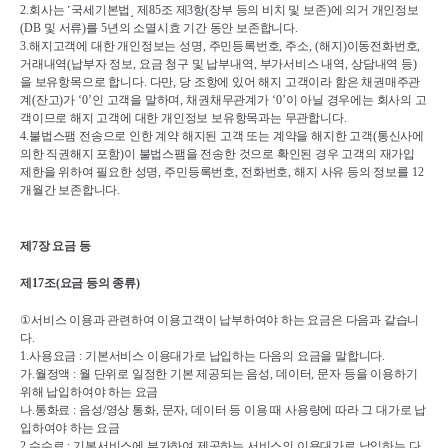
2.
회사는 
˹
국세기본법
˼ 
제
85
조 제
3
항
(
장부 등의 비치 및 보존
)
에 의거 개인정보
(DB 
및 서류
)
를 
5
년의 소멸시효 기간 동안 보존합니다
.
3.
해지고객에 대한 개인정보는 성명
, 
주민등록번호
, 
주소
, (
해지
)
이동전화번호
, 
거래내역
(
납부자 정보
, 
요금 청구 및 납부내역
, 
부가서비스 내역
, 
상담내역 등
)
을 보유항목으로 합니다
. 
다만
, 
당 조항에 있어 해지 고객이라 함은 채권매주관
계
(
잔고
)
가 
‘0’
인 고객을 말하며
, 
채권채무관계가 
‘0’
이 아닐 경우에는 회사의 고
객이므로 해지 고객에 대한 개인정보 보유항목과는 무관합니다
.
4.
불법스팸 전송으로 인한 계약 해지된 고객 또는 계약을 해지한 고객
(
통신사에 
의한 직권해지 포함
)
이 불법스팸을 전송한 것으로 확인된 경우 고객의 재가입 
제한을 위하여 필요한 성명
, 
주민등록번호
, 
전화번호
, 
해지 사유 등의 정보를 
12
개월간 보존합니다
.
제
7
장 요금 등
제
17
조
(
요금 등의 종류
)
①
서비스 이용과 관련하여 이용고객이 납부하여야 하는 요금은 다음과 같습니
다
.
1.
사용요금 
: 
기본서비스 이용대가로 납입하는 다음의 요금을 말합니다
.
가
.
월정액 
: 
월 단위로 일정한 기본 제공되는 음성
, 
데이터
, 
문자 등을 이용하기 
위해 납입하여야 하는 요금
나
.
통화료 
: 
음성
/
영상 통화
, 
문자
, 
데이터 등 이용 때 사용량에 따라 그 대가로 납
입하여야 하는 요금
2.
수수료 
: 
기본서비스에 부가하여 제공하는 서비스의 이용대가로 납입하는 다