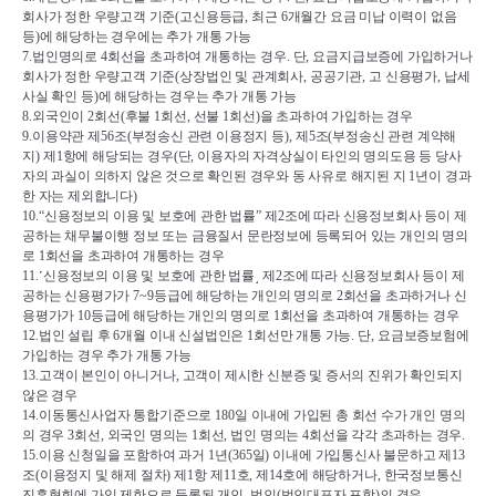
회사가 정한 우량고객 기준
(
고신용등급
, 
최근 
6
개월간 요금 미납 이력이 없음 
등
)
에 해당하는 경우에는 추가 개통 가능
7.
법인명의로 
4
회선을 초과하여 개통하는 경우
. 
단
, 
요금지급보증에 가입하거나 
회사가 정한 우량고객 기준
(
상장법인 및 관계회사
, 
공공기관
, 
고 신용평가
, 
납세
사실 확인 등
)
에 해당하는 경우는 추가 개통 가능
8.
외국인이 
2
회선
(
후불 
1
회선
, 
선불 
1
회선
)
을 초과하여 가입하는 경우
9.
이용약관 제
56
조
(
부정송신 관련 이용정지 등
), 
제
5
조
(
부정송신 관련 계약해
지
) 
제
1
항에 해당되는 경우
(
단
, 
이용자의 자격상실이 타인의 명의도용 등 당사
자의 과실이 의하지 않은 것으로 확인된 경우와 동 사유로 해지된 지 
1
년이 경과
한 자는 제외합니다
)
10.“
신용정보의 이용 및 보호에 관한 법률
” 
제
2
조에 따라 신용정보회사 등이 제
공하는 채무불이행 정보 또는 금융질서 문란정보에 등록되어 있는 개인의 명의
로 
1
회선을 초과하여 개통하는 경우
11.
˹
신용정보의 이용 및 보호에 관한 법률
˼ 
제
2
조에 따라 신용정보회사 등이 제
공하는 신용평가가 
7~9
등급에 해당하는 개인의 명의로 
2
회선을 초과하거나 신
용평가가 
10
등급에 해당하는 개인의 명의로 
1
회선을 초과하여 개통하는 경우
12.
법인 설립 후 
6
개월 이내 신설법인은 
1
회선만 개통 가능
. 
단
, 
요금보증보험에 
가입하는 경우 추가 개통 가능
13.
고객이 본인이 아니거나
, 
고객이 제시한 신분증 및 증서의 진위가 확인되지 
않은 경우
14.
이동통신사업자 통합기준으로 
180
일 이내에 가입된 총 회선 수가 개인 명의
의 경우 
3
회선
, 
외국인 명의는 1
회선
, 
법인 명의는 
4
회선을 각각 초과하는 경우
. 
15.
이용 신청일을 포함하여 과거 
1
년
(365
일
) 
이내에 가입통신사 불문하고 제
13
조
(
이용정지 및 해제 절차
) 
제
1
항 제
11
호
, 
제
14
호에 해당하거나
, 
한국정보통신
진흥협회에 가입 제한으로 등록된 개인
, 
법인
(
법인대표자 포함
)
의 경우