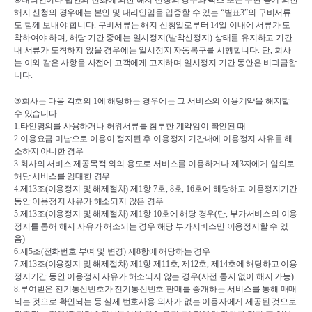
④
대리인이나 법인의 전화에 의한 해지 신청의 경우와 팩스 또는 우편 등에 의한 
해지 신청의 경우에는 본인 및 대리인임을 입증할 수 있는 
“
별표
3”
의 구비서류
도 함께 보내야 합니다
. 
구비서류는 해지 신청일로부터 
14
일 이내에 서류가 도
착하여야 하며
, 
해당 기간 중에는 일시정지
(
발착신정지
) 
상태를 유지하고 기간 
내 서류가 도착하지 않을 경우에는 일시정지 자동복구를 시행합니다
. 
단
, 
회사
는 이와 같은 사항을 사전에 고객에게 고지하며 일시정지 기간 동안은 비과금합
니다
.
⑤
회사는 다음 각호의 
1
에 해당하는 경우에는 그 서비스의 이용계약을 해지할 
수 있습니다
.
1.
타인명의를 사용하거나 허위서류를 첨부한 계약임이 확인된 때
2.
이용요금 미납으로 이용이 정지된 후 이용정지 기간내에 이용정지 사유를 해
소하지 아니한 경우
3.
회사의 서비스 제공목적 외의 용도로 서비스를 이용하거나 제
3
자에게 임의로 
해당 서비스를 임대한 경우
4.
제
13
조
(
이용정지 및 해제절차
) 
제
1
항 
7
호
, 8
호
, 16
호에 해당하고 이용정지기간 
동안 이용정지 사유가 해소되지 않은 경우
5.
제
13
조
(
이용정지 및 해제절차
) 
제
1
항 
10
호에 해당 경우
(
단
, 
부가서비스의 이용
정지를 통해 해지 사유가 해소되는 경우 해당 부가서비스만 이용정지할 수 있
음
)
6.
제
5
조
(
전화번호 부여 및 변경
) 
제
8
항에 해당하는 경우
7.
제
13
조
(
이용정지 및 해제절차
) 
제
1
항 제
11
호
, 
제
12
호
, 
제
14
호에 해당하고 이용
정지기간 동안 이용정지 사유가 해소되지 않는 경우
(
사전 통지 없이 해지 가능
)
8.
부여받은 전기통신번호가 전기통신번호 판매를 중개하는 서비스를 통해 매매
되는 것으로 확인되는 등 실제 번호사용 의사가 없는 이용자에게 제공된 것으로 