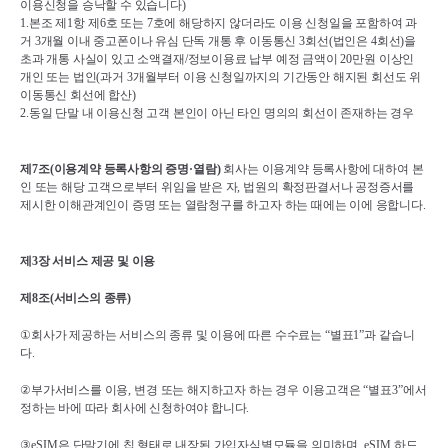
이용신청을 승낙할 수 있습니다
)
1.
본조 제
1
항 제
6
호 또는 
7
호에 해당하지 않더라도 이용 신청일을 포함하여 과
거 
3
개월 이내 중고폰이나 유심 단독 개통 후 이동통신 
3
회선
(
법인은 
4
회선
)
을 
초과 개통 사실이 있고 소액결재
/
정보이용료 납부 예정 금액이 
20
만원 이상인 
개인 또는 법인
(
과거 
3
개월부터 이용 신청일까지의 기간동안 해지된 회선도 위 
이동통신 회선에 합산
)
2.
동일 단말 내 이용신청 고객 본인이 아닌 타인 명의의 회선이 존재하는 경우
제
7
조
(
이용계약 등록사항의 증명
·
열람
)
회사는 이용계약 등록사항에 대하여 본
인 또는 해당 고객으로부터 위임을 받은 자
, 
법원의 확정판결서나 공정증서를 
제시한 이해관계인이 증명 또는 열람청구를 하고자 하는 때에는 이에 응합니다
.
제
3
장 서비스 제공 및 이용
제
8
조
(
서비스의 종류
)
①
회사가 제공하는 서비스의 종류 및 이용에 따른 수수료는 
“
별표
1”
과 같습니
다
.
②
부가서비스를 이용
, 
변경 또는 해지하고자 하는 경우 이용고객은 
“
별표
3”
에서 
정하는 바에 따라 회사에 신청하여야 합니다
.
③
eSIM
은 단말기에 칩 형태로 내장된 가입자식별모듈을 의미하며
, eSIM 
하드