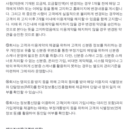
사항
(
약관에 기재된 요금제
, 
요금할인액
)
이 변경되는 경우 
1
개월 전에 해당 고
객에게 
SMS 
또는 이메일 등을 통해 고지하고 홈페이지에 변경내용을 게시합니
다
. 
그리고 위 중요한 사항이 고객에게 실질적으로 불리하게 변경되는 경우에는 
고객이 위 고지 이후 
2
개월 이내에 이용계약을 해지할 수 있음을 함께 고지합니
다
. 
이때 위 기간 내에 이용계약을 해지하지 않을 경우 변경된 약관을 승인하는 
것으로 본다는 뜻을 고지하였음에도 이용계약을 해지하지 않을 경우 변경된 약
관을 승인한 것으로 봅니다
.
⑬
회사는 고객과 이용계약의 체결을 위하여 고객의 신분증 정보를 처리하는 경
우 개인정보 유출 및 신분증 위변조를 통한 부정가입의 예방을 위하여 신분증 
스캐너 운영에 필요한 조치를 취합니다
. 
다만
, 
신분증 스캐너 고장
, 
신분증 스캐
너로 처리할 수 없는 신분증
, 
온라인 가입
, 
비대면 계약체결
, 
시스템 작업이나 그 
밖의 부득이하게 신분증 스캐너를 활용하지 못하는 경우는 별도의 관리기준을 
마련하여 그에 따라 운영합니다
.
⑭
회사는 명의도용 방지 등을 위해 고객의 동의를 받아 해당 이용자의 식별정보
와 단말정보
(IMEI)
를 한국정보통신진흥협회에 제공하여 단말 내 명의 일치 여
부를 확인할 수 있습니다
.
⑮
회사는 정보통신망을 이용하여 고객
(
이하 대리 가입시에는 대리인 포함
)
과의 
가입계약을 체결하는 때에는 부정개통방지 등을 위하여 고객의 식별정보
(
연계
정보 등
)
를 활용하여 동인일 여부를 확인합니다
.