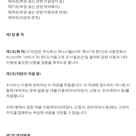
제
56
조
(
부정 송신 관련 이용정지 등
)
제
57
조
(
부정 송신 관련 계약해지
)
제
58
조
(
부정 송신 관련 이용번호 변경
)
제
59
조
(
약관외 준칙
)
제
1
장 총 칙
제
1
조
(
목 적
)
이 약관은 주식회사 위너스텔
(
이하 
“
회사
”
라 한다
)
과 이동전화서
비스
(
이하 
“
서비스
”
라 한다
) 
이용고객 간 이용조건 및 절차에 관한 사항과 기타 
이용에 필요한 사항을 정함을 목적으로 합니다
.
제
2
조
(
약관의 적용 등
)
①
서비스 이용에 관하여는 이 약관을 적용합니다
. 
이 약관에 명시되지 아니한 사
항에 대하여는 관계 법령 및 개별 이용계약서
(
약정서
, 
신청서
, 
전자계약서 등
)
를 
적용합니다
.
②
제
1
항에서 정한 개별 이용계약서
(
약정서
, 
신청서
, 
전자계약서 등
)
에는 고객의 
이익을 침해하는 부당한 내용을 규정할 수 없습니다
.
제
2
장 계약체결