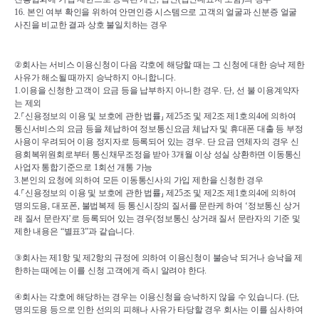
16. 
본인 여부 확인을 위하여 안면인증 시스템으로 고객의 얼굴과 신분증 얼굴 
사진을 비교한 결과 상호 불일치하는 경우
②
회사는 서비스 이용신청이 다음 각호에 해당할 때는 그 신청에 대한 승낙 제한 
사유가 해소될 때까지 승낙하지 아니합니다
.
1.
이용을 신청한 고객이 요금 등을 납부하지 아니한 경우
. 
단
, 
선 불 이용계약자
는 제외
2.
⸀
신용정보의 이용 및 보호에 관한 법률
⸥ 
제
25
조 및 제
2
조 제
1
호의
4
에 의하여 
통신서비스의 요금 등을 체납하여 정보통신요금 체납자 및 휴대폰 대출 등 부정 
사용이 우려되어 이용 정지자로 등록되어 있는 경우
. 
단 요금 연체자의 경우 신
용회복위원회로부터 통신채무조정을 받아 
3
개월 이상 성실 상환하면 이동통신
사업자 통합기준으로 
1
회선 개통 가능
3.
본인의 요청에 의하여 모든 이동통신사의 가입 제한을 신청한 경우
4.
⸀
신용정보의 이용 및 보호에 관한 법률
⸥ 
제
25
조 및 제
2
조 제
1
호의
4
에 의하여 
명의도용
, 
대포폰
, 
불법복제 등 통신시장의 질서를 문란케 하여 
‘
정보통신 상거
래 질서 문란자
’
로 등록되어 있는 경우
(
정보통신 상거래 질서 문란자의 기준 및 
제한 내용은 
“
별표
3”
과 같습니다
.
③
회사는 제
1
항 및 제
2
항의 규정에 의하여 이용신청이 불승낙 되거나 승낙을 제
한하는 때에는 이를 신청 고객에게 즉시 알려야 한다
.
④
회사는 각호에 해당하는 경우는 이용신청을 승낙하지 않을 수 있습니다
. (
단
, 
명의도용 등으로 인한 선의의 피해나 사유가 타당할 경우 회사는 이를 심사하여 