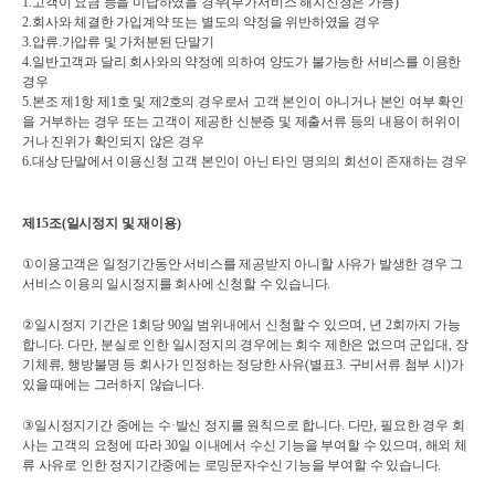
1.
고객이 요금 등을 미납하였을 경우
(
부가서비스 해지신청은 가능
)
2.
회사와 체결한 가입계약 또는 별도의 약정을 위반하였을 경우
3.
압류
.
가압류 및 가처분된 단말기
4.
일반고객과 달리 회사와의 약정에 의하여 양도가 불가능한 서비스를 이용한 
경우
5.
본조 제
1
항 제
1
호 및 제
2
호의 경우로서 고객 본인이 아니거나 본인 여부 확인
을 거부하는 경우 또는 고객이 제공한 신분증 및 제출서류 등의 내용이 허위이
거나 진위가 확인되지 않은 경우
6.
대상 단말에서 이용신청 고객 본인이 아닌 타인 명의의 회선이 존재하는 경우
제
15
조
(
일시정지 및 재이용
)
①
이용고객은 일정기간동안 서비스를 제공받지 아니할 사유가 발생한 경우 그 
서비스 이용의 일시정지를 회사에 신청할 수 있습니다
.
②
일시정지 기간은 
1
회당 
90
일 범위내에서 신청할 수 있으며
, 
년 
2
회까지 가능
합니다
. 
다만
, 
분실로 인한 일시정지의 경우에는 회수 제한은 없으며 군입대
, 
장
기체류
, 
행방불명 등 회사가 인정하는 정당한 사유
(
별표
3. 
구비서류 첨부 시
)
가 
있을 때에는 그러하지 않습니다
.
③
일시정지기간 중에는 수
·
발신 정지를 원칙으로 합니다
. 
다만
, 
필요한 경우 회
사는 고객의 요청에 따라 
30
일 이내에서 수신 기능을 부여할 수 있으며
, 
해외 체
류 사유로 인한 정지기간중에는 로밍문자수신 기능을 부여할 수 있습니다
.