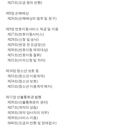
제
25
조
(
요금 등의 반환
)
제
8
장 손해배상
제
26
조
(
손해배상의 범위 및 청구
)
제
9
장 번호이동서비스 제공 및 이용
제
27
조
(
번호이동서비스
)
제
28
조
(
신청 및 승낙
)
제
29
조
(
변경 전 요금정산
)
제
30
조
(
번호이동 제외대상
)
제
31
조
(
빈호이동 철회
)
제
32
조
(
이의신청 및 처리
)
제
10
장 청소년 보호 등
제
33
조
(
청소년 이용계약
)
제
34
조
(
청소년 보호
)
제
35
조
(
청소년 이용계약 해지
)
제
11
장 선불통화권 발행
제
36
조
(
선불통화권의 권리
)
제
37
조
(
계약의 성립
)
제
38
조
(
계약 당사자의 의무
)
제
39
조
(
서비스 이용
)
제
40
조
(
요금의 반환 및 장애접수
)