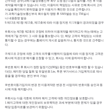
간주되는 경우
(
과학기술정보통신부 회수 요청 등
) 
다음의 절차를 거친 후 이용
계약을 해지할 수 있습니다
. 
다만
, 
이용자의 책임있는 사유로 인해 회사의 고지
사실을 확인하지 못하였을 경우 이용자가 확인한 것으로 간주합니다
.
가
.
과학기술정보통신부의 회수절차 명령 후 
SMS
발송 또는 
TM
실시
나
.
내용증명 발송
9.
제
13
조 제
1
항 제
13
호
, 
제
15
호에 따라 이용 정지된 지 
1
개월이 경과되었을 경우
⑥
회사는 제
5
항 제
2
호의 규정에 의하여 이용계약을 해지하고자 하는 때에는 고
객에게 
7
일 전까지 그 사유 등을 통보합니다
. 
단
, 
해당 고객의 책임있는 사유로 
통지할 수 없는 경우에는 홈페이지 게시로 갈음하거나
, 
통지한 것으로 간주합니
다
.
⑦
제
11
조 규정에 의한 고객의 의무를 이행하지 않음에 따라 이용 정지된 고객은 
회사에 직권으로 해지를 요청할 수 있고
, 
회사는 이에 응하여야 합니다
.
⑧
번호 해지 후 회사가 정한 일정기간
(90
일
) 
동안 번호부여를 제한 할 수 있습니
다
(
단
, 
해지한 당일 철회 및 듀얼번호 
Lite, 
투폰 부가서비스 가입목적으로 재사
용을 할 경우에는 본인 부여 가능
)
⑨
번호이동가입자의 변경 전 이용계약은 변경 전 사업자의 번호이동 승인과 동
시에 자동 해지됩니다
.
⑩
회사는 다음 각호에 의하여 해지 고객에 대한 개인정보를 보호합니다
.
1.
해지고객에 대한 개인정보의 보유목적은 과세 부분에 대한 문제가 있을 경우 
해당 입증자료를 보관하기 위함입니다
.