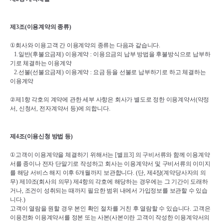
제
3
조
(
이용계약의 종류
)
①
회사와 이용고객 간 이용계약의 종류는 다음과 같습니다
.
1.
일반
(
후불요금제
) 
이용계약 
: 
이용요금의 납부 방법을 후불방식으로 납부하
기로 체결하는 이용계약
2.
선불
(
선불요금제
) 
이용계약 
: 
요금 등을 선불로 납부하기로 하고 체결하는 
이용계약
②
제
1
항 각호의 계약에 관한 세부 사항은 회사가 별도로 정한 이용계약서
(
약정
서
, 
신청서
, 
전자계약서 등
)
에 의합니다
.
제
4
조
(
이용신청 방법 등
)
①
고객이 이용계약을 체결하기 위해서는 
[
별표
3] 
의 구비서류와 함께 이용계약
서를 종이나 전자 단말기로 작성하고 회사는 이용계약서 및 구비서류의 이미지
를 해당 서비스 해지 이후 
6
개월까지 보관합니다
. (
단
, 
제
4
장
(
계약당사자의 의
무
) 
제
10
조
(
회사의 의무
) 
제
4
항의 각호에 해당하는 경우에는 그 기간이 도래하
거나
, 
조건이 성취되는 때까지 필요한 범위 내에서 가입정보를 보관할 수 있습
니다
.)
고객이 열람을 원할 경우 본인 확인 절차를 거친 후 열람할 수 있습니다
. 
고객은 
이용전화 이용계약서를 정본 또는 사본
(
사본이란 고객이 작성한 이용계약서의 