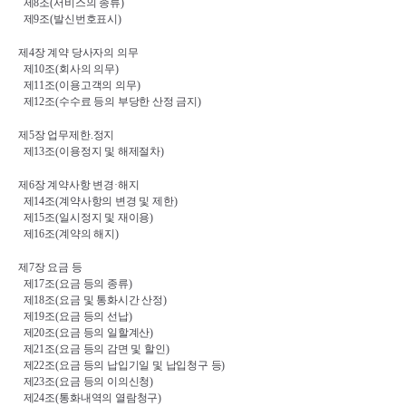
제
8
조
(
서비스의 종류
)
제
9
조
(
발신번호표시
)
제
4
장 계약 당사자의 의무
제
10
조
(
회사의 의무
)
제
11
조
(
이용고객의 의무
)
제
12
조
(
수수료 등의 부당한 산정 금지
)
제
5
장 업무제한
.
정지
제
13
조
(
이용정지 및 해제절차
)
제
6
장 계약사항 변경
·
해지
제
14
조
(
계약사항의 변경 및 제한
)
제
15
조
(
일시정지 및 재이용
)
제
16
조
(
계약의 해지
)
제
7
장 요금 등
제
17
조
(
요금 등의 종류
)
제
18
조
(
요금 및 통화시간 산정
)
제
19
조
(
요금 등의 선납
)
제
20
조
(
요금 등의 일할계산
)
제
21
조
(
요금 등의 감면 및 할인
)
제
22
조
(
요금 등의 납입기일 및 납입청구 등
)
제
23
조
(
요금 등의 이의신청
)
제
24
조
(
통화내역의 열람청구
)