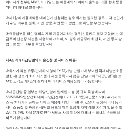
이미지가 첨부된 
MMS, 
이메일 또는 이용계약서 이미지 출력본
, 
어플 형태 등을 
의미
)
의 형태로 받습니다
.
②
제
1
항의 이용계약을 대리인이 신청하는 경우 회사는 필요한 경우 고객 본인에
게 위임 여부를 전화
, 
서면
, 
방문 확인 등의 방법으로 확인할 수 있습니다
.
③
요금납부를 타인 명의의 계좌 자동이체하는 경우
(
신용카드 결재 포함
)
에는 예
금주의 신분증 사본을 제출하여야 하며
, 
이 경우 예금주에게 전화
, 
서면 등의 방
법으로 동의 여부를 확인합니다
.
제
4
조의 
2(
자급단말의 이용신청 및 서비스 이용
)
①
회사가 직접 유통
/
판매하지 않아 
IMEI(
개별 단말기에 부여된 국제식별번호를 
말한다
) 
정보가 회사 시스템에 사전 등록되지 않은 단말
(
이하 
“
자급단말
”)
을 보
유한 고객도 제
4
조의 절차에 따라 서비스 이용신청이 가능합니다
.
②
자급단말 중 일부는 해당 단말에 탑재된 기능 및 규격 특성에 따라 
SMS/MMS/
영상전화
/
데이터
/
긴급전화
(112,113,119
등
)
재난문자
/
기타 부가서비
스 등 회사가 제공하는 서비스 이용에 제한이 따를 수 있으며
, 
음성
/
데이터 등의 
서비스 품질 및 과금방식
(
단말 용도에 따른 요금제 차이
)
에도 차이가 있을 수 있
습니다
. 
단말 자체 문제로 인한 서비스 사용 제약에 대해서는 회사의 손해배상 
의무가 없습니다
.
③
회사는 자급단말이 정보통신망에 장애를 발생시킬 경우 장애 발생에 대한 원