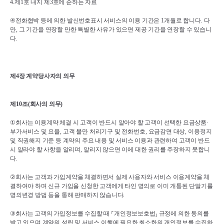
4.
제
1
호 내지 제
3
호에 준하는 자료
④
전화협박 등에 의한 발신번호표시 서비스의 이용 기간은 
1
개월로 합니다
. 
다
만
, 
그 기간을 연장할 만한 특별한 사유가 있으면 제공 기간을 연장할 수 있습니
다
.
제
4
장 계약당사자의 의무
제
10
조
(
회사의 의무
)
①
회사는 이용계약 체결 시 고객이 반드시 알아야 할 고객이 선택한 요금상품
·
부가서비스 및 요율
, 
고객 불만 처리기구 및 전화번호
, 
요금감면 대상
, 
이용정지 
및 직권해지 기준 등 계약의 주요 내용 및 서비스 이용과 관련하여 고객이 반드
시 알라야 할 사항을 알리며
, 
알리지 않으면 이에 대한 권리를 주장하지 못합니
다
.
②
회사는 고객과 가입계약을 체결하면서 실제 사용자와 서비스 이용계약을 체
결하여야 하며 신규 가입을 신청한 고객에게 타인 명의로 이미 개통된 단말기를 
명의변경 방법 등을 통해 판매하지 않습니다
.
③
회사는 고객의 가입정보를 수집할 때 
⸀
개인정보보호법
⸥ 
규정에 의한 동의를 
받고 있으며 계약의 성립 및 서비스 이행에 필요한 최소한의 개인정보를 수집하