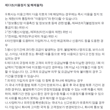
제
13
조
(
이용정지 및 해제절차
)
①
회사는 이용고객이 다음 각호의 
1
에 해당하는 경우에는 즉시 이용을 정지 또
는 제한
(
이하 통칭하여 
“
이용정지
”
라 한다
)
할 수 있습니다
.
1.
⸢
정보통신망 이용촉진 및 정보보호 등에 관한 법률
⸥ 
제
44
조의
7(
불법정보의 유
통금지 등
) 
위반 시
2.
⸢
전기통신사업법
⸥ 
제
30
조
(
타인사용의 제한
) 
위반 시
3.
⸢
전파법
⸥ 
제
19
조
(
무선국의 개설
) 
위반 시
4.
타인명의를 도용하여 가입하거나
, 
타인 예금계좌나 신용카드 등을 도용한 경
우
5.
평시 단기간에 과다한 요금이 발생하는 경우
, 
불법복제나 명의도용
, 
보이스피
싱
, 
스미싱
, 
대포폰 또는 휴대폰 대출 등으로 부정 사용되고 있다고 인정 또는 의
심되는 경우
6.
제
11
조의 규정에 의한 고객의 의무인 요금납부를 연속 미납한 경우
(
단
, 1
회 미
납액이 
7
만원
(
부가세 미포함
) 
이상인 경우에는 
1
회 미납 시
) 3
개월간 이용 정지
할 수 있습니다
. 
단
, 
고객의 요금납부 의무 및 요금납부 약속 불이행의 경우 그 
기간을 연장할 수 있습니다
.
7.
외국인 가입자의 경우 다음 각 항목 중 하나에 해당하는 경우
가
.
국내 거주중 합법 체류 기간이 만료되거나
, 
출국 후 국내 합법 체류 기간이 경
과한 경우
(
단
, 
불법체류기간이 연장되었음을 증빙할 수 있는 서류 제출시 제외
하며
, 
체류기간 연장 심사 중인 경우 접수증 체출 시 이용정지를 유예할 수 있으
며 사유를 해소하지 못하는 경우 해지할 수 있습니다
)
나
.
사망하거나 외국인등록번호
(
또는 국내거소 신고번호
)
가 유효하지 않을 경우
다
.
가입 당시 회사에 고지한 국적 등 고객정보가 변경되었으나
, 
회사에 통보 및 