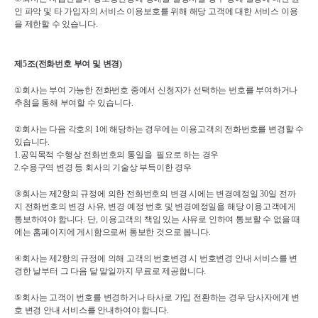
인 파악 및 타 가입자의 서비스 이용보호를 위해 해당 고객에 대한 서비스 이용
을 제한할 수 있습니다
.
제
5
조
(
전화번호 부여 및 변경
)
①
회사는 부여 가능한 전화번호 중에서 신청자가 선택하는 번호를 부여하거나 
추첨을 통해 부여할 수 있습니다
.
②
회사는 다음 각호의 
1
에 해당하는 경우에는 이용고객의 전화번호를 변경할 수 
있습니다
.
1.
공익목적 수행상 전화번호의 통일을  필요로 하는 경우
2.
수용구역 변경 등 회사의 기술상 부득이한 경우
③
회사는 제
2
항의 규정에 의한 전화번호의 변경 시에는 변경예정일 
30
일 전까
지 전화번호의 변경 사유
, 
변경 예정 번호 및 변경예정일을 해당 이용고객에게 
통보하여야 합니다
. 
단
, 
이용고객의 책임 있는 사유로 인하여 통보할 수 없을 때
에는 홈페이지에 게시함으로써 통보한 것으로 봅니다
.
④
회사는 제
2
항의 규정에 의해 고객의 번호변경 시 번호변경 안내 서비스를 변
경한 날부터 그 다음 달 말일까지 무료로 제공합니다
.
⑤
회사는 고객이 번호를 변경하거나 타사로 가입 전환하는 경우 당사자에게 변
호 변경 안내 서비스를 안내하여야 합니다
.