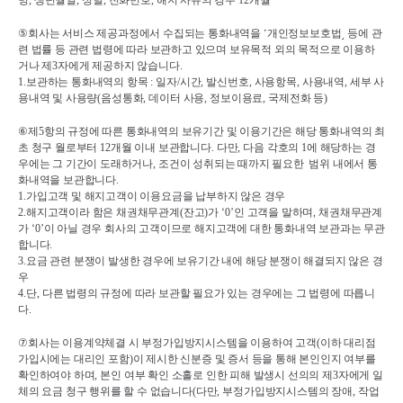
명
, 
생년월일
, 
성별
, 
전화번호
, 
해지 사유의 경우 
12
개월
⑤
회사는 서비스 제공과정에서 수집되는 통화내역을 
˹
개인정보보호법
˼ 
등에 관
련 법률 등 관련 법령에 따라 보관하고 있으며 보유목적 외의 목적으로 이용하
거나 제
3
자에게 제공하지 않습니다
.
1.
보관하는 통화내역의 항목 
: 
일자
/
시간
, 
발신번호
, 
사용항목
, 
사용내역
, 
세부 사
용내역 및 사용량
(
음성통화
, 
데이터 사용
, 
정보이용료
, 
국제전화 등
)
⑥
제
5
항의 규정에 따른 통화내역의 보유기간 및 이용기간은 해당 통화내역의 최
초 청구 월로부터 
12
개월 이내 보관합니다
. 
다만
, 
다음 각호의 
1
에 해당하는 경
우에는 그 기간이 도래하거나
, 
조건이 성취되는 때까지 필요한  범위 내에서 통
화내역을 보관합니다
.
1.
가입고객 및 해지고객이 이용요금을 납부하지 않은 경우
2.
해지고객이라 함은 채권채무관계
(
잔고
)
가 
‘0’
인 고객을 말하며
, 
채권채무관계
가 
‘0’
이 아닐 경우 회사의 고객이므로 해지고객에 대한 통화내역 보관과는 무관
합니다
.
3.
요금 관련 분쟁이 발생한 경우에 보유기간 내에 해당 분쟁이 해결되지 않은 경
우
4.
단
, 
다른 법령의 규정에 따라 보관할 필요가 있는 경우에는 그 법령에 따릅니
다
.
⑦
회사는 이용계약체결 시 부정가입방지시스템을 이용하여 고객
(
이하 대리점 
가입시에는 대리인 포함
)
이 제시한 신분증 및 증서 등을 통해 본인인지 여부를 
확인하여야 하며
, 
본인 여부 확인 소홀로 인한 피해 발생시 선의의 제
3
자에게 일
체의 요금 청구 행위를 할 수 없습니다
(
다만
, 
부정가입방지시스템의 장애
, 
작업 