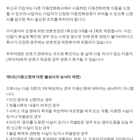
⑥
신규 가입자는 다른 이동전화회사에서 사용하던 이동전화번호 이동을 신청
할 수 있으며 사업자는 가입자가 신청한 이동전화번호가 부여될 수 있도록 신청
서를 접수한 즉시 필요한 조치를 취하여야 합니다
.
⑦
이용자의 요청에 의한 번호변경은 
1
회선당 
3
개월 내 
2
회로 제한합니다
. 
다만
, 
단말기 분실로 확인된 경우 또는 스토킹 등으로 인해 변호 변경이 불가피하다고 
회사가 인정한 경우에는 번호변경 제한회수에 포함되지 않습니다
.
⑧
부여받은 번호가 판매되는 것으로 확인되는 등 실제 사용 의사가 없는 이용자
(
계약자
)
에게 번호가 제공된 경우 번호가 회수될 수 있습니다
.
제
6
조
(
이용신청에 대한 불승낙과 승낙의 제한
)
①
회사는 다음 각호의 
1
에 해당하는 경우 이용신청에 대하여는 승낙하지 아니합
니다
.
1.
타인 명의로 신청하는 경우
2.
제출서류의 내용이 허위인 경우
3.
서비스 개설 본래의 목적을 위반하여 대포폰을 매개 또는 개통
, 
이용한 사실이 
있거나 처벌받은 경우
4.
타인의  명의를 도용한 사실이 있거나 처벌받은 경우 또는 명의도용을 상습 허
위 신고한 사실이 있는 경우
5.
불법 복제와 관련된 사실이 있거나 처벌받은 경우
6.
개인명의로 
3
회선을 초과하여 개통하는 경우
. 
단
, 
요금지급보증에 가입하거나 