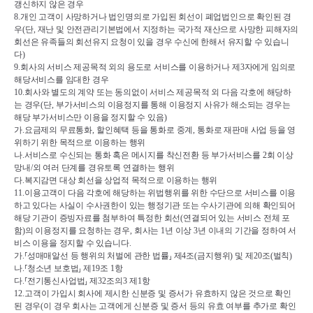
갱신하지 않은 경우
8.
개인 고객이 사망하거나 법인명의로 가입된 회선이 폐업법인으로 확인된 경
우
(
단
, 
재난 및 안전관리기본법에서 지정하는 국가적 재산으로 사망한 피해자의 
회선은 유족들의 회선유지 요청이 있을 경우 수신에 한해서 유지할 수 있습니
다
)
9.
회사의 서비스 제공목적 외의 용도로 서비스를 이용하거나 제
3
자에게 임의로 
해당서비스를 임대한 경우
10.
회사와 별도의 계약 또는 동의없이 서비스 제공목적 외 다음 각호에 해당하
는 경우
(
단
, 
부가서비스의 이용정지를 통해 이용정지 사유가 해소되는 경우는 
해당 부가서비스만 이용을 정지할 수 있음
)
가
.
요금제의 무료통화
, 
할인혜택 등을 통화로 중계
, 
통화로 재판매 사업 등을 영
위하기 위한 목적으로 이용하는 행위
나
.
서비스로 수신되는 통화 혹은 메시지를 착신전환 등 부가서비스를 
2
회 이상 
망내
/
외 여러 단계를 경유토록 연결하는 행위
다
.
복지감면 대상 회선을 상업적 목적으로 이용하는 행위
11.
이용고객이 다음 각호에 해당하는 위법행위를 위한 수단으로 서비스를 이용
하고 있다는 사실이 수사권한이 있는 행정기관 또는 수사기관에 의해 확인되어 
해당 기관이 증빙자료를 첨부하여 특정한 회선
(
연결되어 있는 서비스 전체 포
함
)
의 이용정지를 요청하는 경우
, 
회사는 
1
년 이상 
3
년 이내의 기간을 정하여 서
비스 이용을 정지할 수 있습니다
.
가
.
⸢
성매매알선 등 행위의 처벌에 관한 법률
⸥ 
제
4
조
(
금지행위
) 
및 제
20
조
(
벌칙
)
나
.
⸢
청소년 보호법
⸥ 
제
19
조 
1
항
다
.
⸢
전기통신사업법
⸥ 
제
32
조의
3 
제
1
항
12.
고객이 가입시 회사에 제시한 신분증 및 증서가 유효하지 않은 것으로 확인
된 경우
(
이 경우 회사는 고객에게 신분증 및 증서 등의 유효 여부를 추가로 확인 