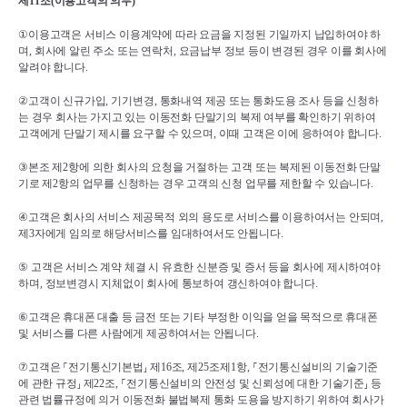
제
11
조
(
이용고객의 의무
)
①
이용고객은 서비스 이용계약에 따라 요금을 지정된 기일까지 납입하여야 하
며
, 
회사에 알린 주소 또는 연락처
, 
요금납부 정보 등이 변경된 경우 이를 회사에 
알려야 합니다
.
②
고객이 신규가입
, 
기기변경
, 
통화내역 제공 또는 통화도용 조사 등을 신청하
는 경우 회사는 가지고 있는 이동전화 단말기의 복제 여부를 확인하기 위하여 
고객에게 단말기 제시를 요구할 수 있으며
, 
이때 고객은 이에 응하여야 합니다
.
③
본조 제
2
항에 의한 회사의 요청을 거절하는 고객 또는 복제된 이동전화 단말
기로 제
2
항의 업무를 신청하는 경우 고객의 신청 업무를 제한할 수 있습니다
.
④
고객은 회사의 서비스 제공목적 외의 용도로 서비스를 이용하여서는 안되며
, 
제
3
자에게 임의로 해당서비스를 임대하여서도 안됩니다
.
⑤ 
고객은 서비스 계약 체결 시 유효한 신분증 및 증서 등을 회사에 제시하여야 
하며
, 
정보변경시 지체없이 회사에 통보하여 갱신하여야 합니다
.
⑥
고객은 휴대폰 대출 등 금전 또는 기타 부정한 이익을 얻을 목적으로 휴대폰 
및 서비스를 다른 사람에게 제공하여서는 안됩니다
.
⑦
고객은 
⸀
전기통신기본법
⸥ 
제
16
조
, 
제
25
조제
1
항
, 
⸀
전기통신설비의 기술기준
에 관한 규정
⸥ 
제
22
조
, 
⸀
전기통신설비의 안전성 및 신뢰성에 대한 기술기준
⸥ 
등 
관련 법률규정에 의거 이동전화 불법복제 통화 도용을 방지하기 위하여 회사가 