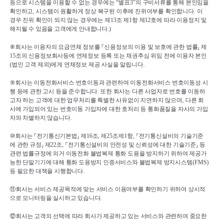
등으로 시스템을 이용할 수 없는 경우에는 
“
별표
3”
의 구비서류를 통해 본인임을 
확인하고
, 
시스템이 원활하게 정상 복구된 이후에 진위여부를 확인합니다
. 
이 
경우 진위 확인이 되지 않는 경우에는 제
13
조 제
1
항 제
12
호에 따라 이용정지 및 
해지될 수 있음을 고객에게 안내합니다
.)
⑧
회사는 이용자의 요금연체 정보를 
⸀
신용정보의 이용 및 보호에 관한 법률
⸥ 
제
15
조의 신용정보회사등에 연제정보 등록 또는 채권추심 위임 전에 이용자 본인
(
법인 고객 제외
)
에게 연체정보 제공 사실을 알립니다
.
⑨
회사는 이동전화서비스 번호이동과 관련하여 이동전화서비스 번호이동성 시
행 등에 관한 고시 등을 준수합니다
. 
또한 회사는 다른 사업자로 번호를 이동하
고자 하는 고객에 대한 업무처리를 특별한 사유없이 지연하지 않으며
, 
다른 회
사에 가입되어 있는 번호이동 가입자에 대한 호처리 등 통화품질을 자사의 가입
자와 차별하지 않습니다
.
⑩
회사는 
⸀
전기통신기본법
⸥ 
제
16
조
, 
제
25
조제
1
항
, 
⸀
전기통신설비의 기술기준
에 관한 규정
⸥ 
제
22
조
, 
⸀
전기통신설비의 안전성 및 신뢰성에 대한 기술기준
⸥ 
등 
관련 법률규정에 의거 이동전화 불법복제 통화 도용을 방지하기 위하여 제공가
능한 단말기기에 대해 통화 도용방지 인증서비스와 불법복제 방지시스템
(FMS)
등 필요한 대책을 시행합니다
.
⑪
회사는 서비스 제공목적에 맞는 서비스 이용여부를 확인하기 위하여 상시적
으로 모니터링을 실시하고 있습니다
.
⑫
회사는 고객의 선택에 따라 회사가 제공하고 있는 서비스와 관련하여 중요한 