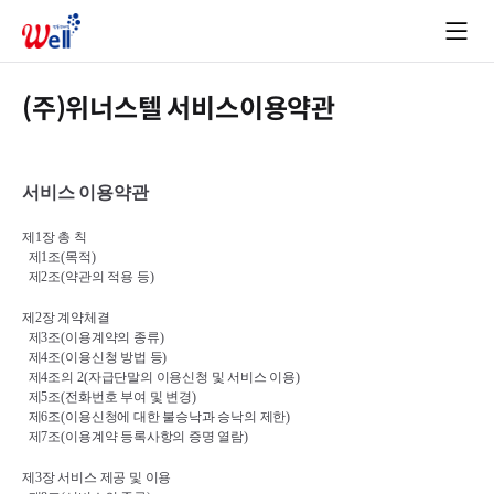
(주)위너스텔 서비스이용약관
서비스 이용약관
제
1
장 총 칙
제
1
조
(
목적
)
제
2
조
(
약관의 적용 등
)
제
2
장 계약체결
제
3
조
(
이용계약의 종류
)
제
4
조
(
이용신청 방법 등
)
제
4
조의 
2(
자급단말의 이용신청 및 서비스 이용
)
제
5
조
(
전화번호 부여 및 변경
)
제
6
조
(
이용신청에 대한 불승낙과 승낙의 제한
)
제
7
조
(
이용계약 등록사항의 증명 열람
)
제
3
장 서비스 제공 및 이용