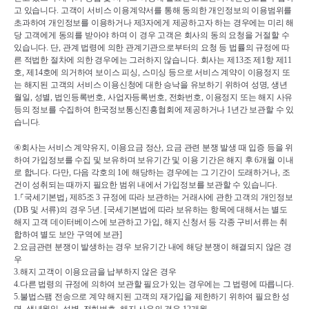
고 있습니다
. 
고객이 서비스 이용계약서를 통해 동의한 개인정보의 이용범위를 
초과하여 개인정보를 이용하거나 제
3
자에게 제공하고자 하는 경우에는 미리 해
당 고객에게 동의를 받아야 하며 이 경우 고객은 회사의 동의 요청을 거절할 수 
있습니다
. 
단
, 
관계 법령에 의한 관계기관으로부터의 요청 등 법률의 규정에 따
른 적법한 절차에 의한 경우에는 그러하지 않습니다
. 
회사는 제
13
조 제
1
항 제
11
호
, 
제
14
호에 의거하여 보이스 피싱
, 
스미싱 등으로 서비스 계약이 이용정지 또
는 해지된 고객의 서비스 이용신청에 대한 승낙을 유보하기 위하여 성명
, 
생년
월일
, 
성별
, 
법인등록번호
, 
사업자등록번호
, 
전화번호
, 
이용정지 또는 해지 사유 
등의 정보를 수집하여 한국정보통신진흥협회에 제공하거나 
1
년간 보관할 수 있
습니다
.
④
회사는 서비스 계약유지
, 
이용요금 정산
, 
요금 관련 분쟁 발생 때 입증 등을 위
하여 가입정보를 수집 및 보유하며 보유기간 및 이용 기간은 해지 후 
6
개월 이내
로 합니다
. 
다만
, 
다음 각호의 
1
에 해당하는 경우에는 그 기간이 도래하거나
, 
조
건이 성취되는 때까지 필요한 범위 내에서 가입정보를 보관할 수 있습니다
.
1.
⸀
국세기본법
⸥ 
제
85
조 
3 
규정에 따라 보관하는 거래사에 관한 고객의 개인정보
(DB 
및 서류
)
의 경우 
5
년
. [
국세기본법에 따라 보유하는 항목에 대해서는 별도 
해지 고객 데이터베이스에 보관하고 가입
, 
해지 신청서 등 각종 구비서류는 취
합하여 별도 보안 구역에 보관
]
2.
요금관련 분쟁이 발생하는 경우 보유기간 내에 해당 분쟁이 해결되지 않은 경
우
3.
해지 고객이 이용요금을 납부하지 않은 경우
4.
다른 법령의 규정에 의하여 보관할 필요가 있는 경우에는 그 법령에 따릅니다
.
5.
불법스팸 전송으로 계약 해지된 고객의 재가입을 제한하기 위하여 필요한 성