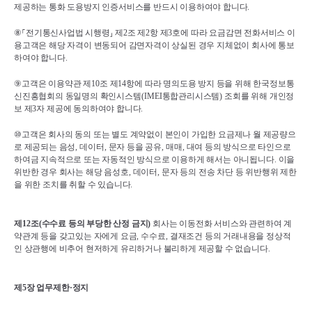
제공하는 통화 도용방지 인증서비스를 반드시 이용하여야 합니다
.
⑧⸀
전기통신사업법 시행령
⸥ 
제
2
조 제
2
항 제
3
호에 따라 요금감면 전화서비스 이
용고객은 해당 자격이 변동되어 감면자격이 상실된 경우 지체없이 회사에 통보
하여야 합니다
.
⑨
고객은 이용약관 제
10
조 제
14
항에 따라 명의도용 방지 등을 위해 한국정보통
신진흥협회의 동일명의 확인시스템
(IMEI
통합관리시스템
) 
조회를 위해 개인정
보 제
3
자 제공에 동의하여야 합니다
.
⑩
고객은 회사의 동의 또는 별도 계약없이 본인이 가입한 요금제나 월 제공량으
로 제공되는 음성
, 
데이터
, 
문자 등을 공유
, 
매매
, 
대여 등의 방식으로 타인으로 
하여금 지속적으로 또는 자동적인 방식으로 이용하게 해서는 아니됩니다
. 
이을 
위반한 경우 회사는 해당 음성호
, 
데이터
, 
문자 등의 전송 차단 등 위반행위 제한
을 위한 조치를 취할 수 있습니다
.
제
12
조
(
수수료 등의 부당한 산정 금지
)
회사는 이동전화 서비스와 관련하여 계
약관계 등을 갖고있는 자에게 요금
, 
수수료
, 
결재조건 등의 거래내용을 정상적
인 상관행에 비추어 현저하게 유리하거나 불리하게 제공할 수 없습니다
.
제
5
장 업무제한
·
정지