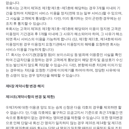
없습니다
.
⑤
회사는 고객이 제
56
조 제
1
항 제
1
호
~
제
5
호에 해당하는 경우 
3
개월 이내의 기
간을 정하여 지체없이 서비스 이용을 정지
(
전체 또는 일부 서비스
)
할 수 있으며
, 
그 사실을 고객에게 통보합니다
. 
다만
, 
미리 통지하는 것이 곤란한 경우에는 선
조치 후 통지할 수 있습니다
.
⑥
회사는 고객이 제
56
조 제
1
항 제
1
호
~
제
5
호에 해당되어 이용이 정지된 고객은 
이용정지 기간경과 후 
1
개월 이내에 그 사유가 해소되어야 하며
, 
그 사유가 해소
되면 즉시 서비스의 이용을 가능하게 합니다
. (
단
, 
제
1
항 제
11
호
, 
제
14
호에 따라 
이용정지된 경우 이용정지 요청기관에서 이용정지의 해제를 요청하면 회사는 
서비스 이용을 가능하게 합니다
)
17. 
회사는 수사기관
(
경찰청 등
)
이 보이스피싱 등 범죄에 이용중인 사실을 확인
하여 긴급차단을 요청하는 경우 고객에게 통보없이 해당 문자 및 음성호가 수신 
또는 발신되지 않도록 차단할 수 있습니다
. 
다만
, 
본항에 따른 차단에 이의가 있
는 경우에는 차단을 요청한 기관에 이의제기를 하여야 하며
, 
정당한 사유에 대
한 소명이 있는 경우 망차단을 해제할 수 있습니다
.
제
6
장 계약사항 변경
·
해지
제
14
조
(
계약사항의 변경 및 제한
)
①
제
3
자에 대한 이용권 양도 또는 승계 신청은 다음 각호의 경우를 제외하면 할 
수 없습니다
. 
단
, 
다음 각호에도 불구하고 요금고지서 기준으로 최근 
3
개월간 연
속으로 통화량이 없는 경우에는 명의변경을 제한할 수 있습니다
. 
또한 명의변경
으로 인해 단말 내 회선 간 명의가 일치하지 않는 경우 제
10
조 제
14
항 및 제
13
조 
제
1
항 제
16
호에 따라 회사는 단말 내 명의가 일치할 때까지 이용정지 등의 조치