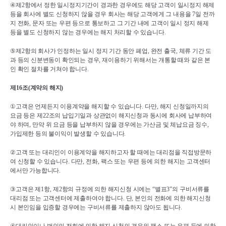
④
제
2
항에서 정한 일시정지기간이 경과한 경우에도 해당 고객이 일시정지 해제 
등을 회사에 별도 신청하지 않을 경우 회사는 해당 고객에게 그 내용을 
7
일 전까
지 전화
, 
문자 또는 우편 등으로 통보하고 그 기간 내에 고객이 일시 정지 해제 
등을 별도 신청하지 않는 경우에는 해지 처리할 수 있습니다
.
⑤
제
2
항의 회사가 인정하는 일시 정지 기간 동안 폐업
, 
완전 출국
, 
체류 기간 도
과 등의 신분변동이 확인되는 경우
, 
재이용하기 위해서는 개통할 때와 같은 본
인 확인 절차를 거쳐야 합니다
.
제
16
조
(
계약의 해지
)
①
고객은 언제든지 이용계약을 해지할 수 있습니다
. 
다만
, 
해지 신청일까지의 
요금 등은 제
22
조의 납입기일과 상관없이 해지신청과 동시에 회사에 납부하여
야 하며
, 
만약 위 요금 등을 납부하지 않을 경우에는 가산금 및 체납요금 징수
, 
가입제한 등의 불이익이 발생할 수 있습니다
.
②
고객 또는 대리인이 이용계약을 해지하고자 할 때에는 대리점을 직접방문하
여 신청할 수 있습니다
. 
다만
, 
전화
, 
팩스 또는 우편 등에 의한 해지는 고객센터
에서만 가능합니다
.
③
고객은 제
1
항
, 
제
2
항의 규정에 의한 해지신청 시에는 
“
별표
3”
의 구비서류를 
대리점 또는 고객센터에 제출하여야 합니다
. 
단
, 
본인의 전화에 의한 해지신청
시 본인임을 입증할 경우에는 구비서류를 제출하지 않아도 됩니다
.