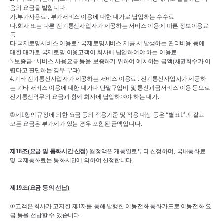
음의 요금을 발합니다
.
가
.
부가사용료 
: 
부가서비스 이용에 대한 대가로 납입하는 수수료
나
.
회사 또는 다른 전기통신사업자가 제공하는 서비스 이용에 따른 정보이용료 
등
다
.
국제로밍서비스 이용료 
: 
국제로밍서비스 제공 시 발생하는 관리비용 등에 
대한 대가로 국제로밍 이용고객이 회사에 납입하여야 하는 이용료
3.
보증금 
: 
서비스 사용요금 등을 보증하기 위하여 예치하는 금액
(
채권회수가 어
렵다고 판단하는 경우 부과
)
4.
기타 전기통신사업자가 제공하는 서비스 이용료 
: 
전기통신사업자가 제공하
는 기타 서비스 이용에 대한 대가나 단말구입비 및 통신과금서비스 이용 등으로 
전기통신역무의 요금과 함께 회사에 납입하여야 하는 대가
.
②
제
1
항의 규정에 의한 요금 등의 적용기준 및 적용 대상 등은 
“
별표
1”
과 같고 
모든 요금은 부가세가 있는 경우 포함된 금액입니다
.
제
18
조
(
요금 및 통화시간 산정
)
월정액은 개통일로부터 산정하며
, 
국내통화료 
및 국제통화료는 통화시간에 의하여 산정합니다
.
제
19
조
(
요금 등의 선납
)
①
고객은 회사가 고지한 제
3
자를 통해 발행한 이동전화 통화카드로 이동전화 요
금 등을 선납할 수 있습니다
.