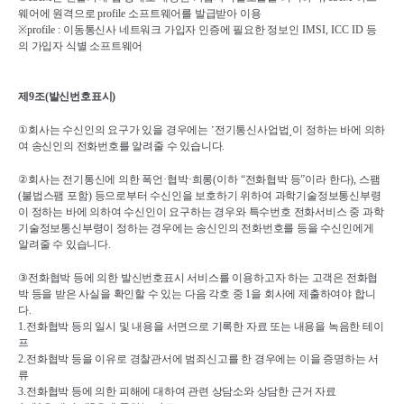
웨어에 원격으로 
profile 
소프트웨어를 발급받아 이용
※
profile : 
이동통신사 네트워크 가입자 인증에 필요한 정보인 
IMSI, ICC ID 
등
의 가입자 식별 소프트웨어
제
9
조
(
발신번호표시
)
①
회사는 수신인의 요구가 있을 경우에는 
˹
전기통신사업법
˼
이 정하는 바에 의하
여 송신인의 전화번호를 알려줄 수 있습니다
.
②
회사는 전기통신에 의한 폭언
·
협박
·
희롱
(
이하 
“
전화협박 등
”
이라 한다
), 
스팸
(
불법스팸 포함
) 
등으로부터 수신인을 보호하기 위하여 과학기술정보통신부령
이 정하는 바에 의하여 수신인이 요구하는 경우와 특수번호 전화서비스 중 과학
기술정보통신부령이 정하는 경우에는 송신인의 전화번호를 등을 수신인에게 
알려줄 수 있습니다
.
③
전화협박 등에 의한 발신번호표시 서비스를 이용하고자 하는 고객은 전화협
박 등을 받은 사실을 확인할 수 있는 다음 각호 중 
1
을 회사에 제출하여야 합니
다
.
1.
전화협박 등의 일시 및 내용을 서면으로 기록한 자료 또는 내용을 녹음한 테이
프
2.
전화협박 등을 이유로 경찰관서에 범죄신고를 한 경우에는 이을 증명하는 서
류
3.
전화협박 등에 의한 피해에 대하여 관련 상담소와 상담한 근거 자료