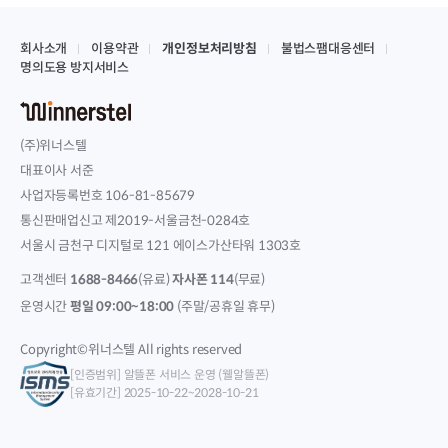
회사소개
이용약관
개인정보처리방침
불법스팸대응센터
명의도용 방지서비스
(주)위너스텔
대표이사 서준
사업자등록번호 106-81-85679
통신판매업신고 제2019-서울금천-0284호
서울시 금천구 디지털로 121 에이스가산타워 1303호
고객센터
1688-8466
(유료)
자사폰 114
(무료)
운영시간
평일 09:00~18:00
(주말/공휴일 휴무)
Copyright©위너스텔 All rights reserved
[인증범위] 알뜰폰 서비스 운영 (웰알뜰폰)
[유효기간] 2025-10-22~2028-10-21