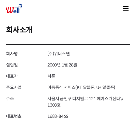
회사소개
회사명
(주)위너스텔
설립일
2000년 1월 28일
대표자
서준
주요사업
이동통신 서비스(KT 알뜰폰, U+ 알뜰폰)
주소
서울시 금천구 디지털로 121 에이스가산타워
1303호
대표번호
1688-8466