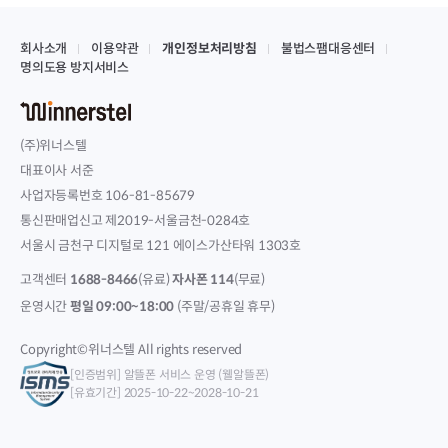
회사소개
이용약관
개인정보처리방침
불법스팸대응센터
명의도용 방지서비스
(주)위너스텔
대표이사 서준
사업자등록번호 106-81-85679
통신판매업신고 제2019-서울금천-0284호
서울시 금천구 디지털로 121 에이스가산타워 1303호
고객센터
1688-8466
(유료)
자사폰 114
(무료)
운영시간
평일 09:00~18:00
(주말/공휴일 휴무)
Copyright©위너스텔 All rights reserved
[인증범위] 알뜰폰 서비스 운영 (웰알뜰폰)
[유효기간] 2025-10-22~2028-10-21