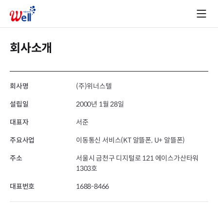
회사소개
회사명
(주)위너스텔
설립일
2000년 1월 28일
대표자
서준
주요사업
이동통신 서비스(KT 알뜰폰, U+ 알뜰폰)
주소
서울시 금천구 디지털로 121 에이스가산타워
1303호
대표번호
1688-8466