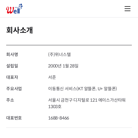
회사소개
회사명
(주)위너스텔
설립일
2000년 1월 28일
대표자
서준
주요사업
이동통신 서비스(KT 알뜰폰, U+ 알뜰폰)
주소
서울시 금천구 디지털로 121 에이스가산타워
1303호
대표번호
1688-8466