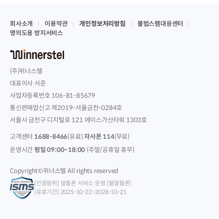
회사소개
이용약관
개인정보처리방침
불법스팸대응센터
명의도용 방지서비스
(주)위너스텔
대표이사 서준
사업자등록번호 106-81-85679
통신판매업신고 제2019-서울금천-0284호
서울시 금천구 디지털로 121 에이스가산타워 1303호
고객센터
1688-8466
(유료)
자사폰 114
(무료)
운영시간
평일 09:00~18:00
(주말/공휴일 휴무)
Copyright©위너스텔 All rights reserved
[인증범위] 알뜰폰 서비스 운영 (웰알뜰폰)
[유효기간] 2025-10-22~2028-10-21