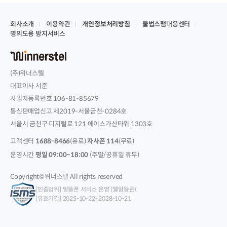
회사소개
이용약관
개인정보처리방침
불법스팸대응센터
명의도용 방지서비스
(주)위너스텔
대표이사 서준
사업자등록번호 106-81-85679
통신판매업신고 제2019-서울금천-0284호
서울시 금천구 디지털로 121 에이스가산타워 1303호
고객센터
1688-8466
(유료)
자사폰 114
(무료)
운영시간
평일 09:00~18:00
(주말/공휴일 휴무)
Copyright©위너스텔 All rights reserved
[인증범위] 알뜰폰 서비스 운영 (웰알뜰폰)
[유효기간] 2025-10-22~2028-10-21