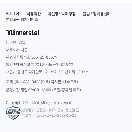
회사소개
이용약관
개인정보처리방침
불법스팸대응센터
명의도용 방지서비스
(주)위너스텔
대표이사 서준
사업자등록번호 106-81-85679
통신판매업신고 제2019-서울금천-0284호
서울시 금천구 디지털로 121 에이스가산타워 1303호
고객센터
1688-8466
(유료)
자사폰 114
(무료)
운영시간
평일 09:00~18:00
(주말/공휴일 휴무)
Copyright©위너스텔 All rights reserved
[인증범위] 알뜰폰 서비스 운영 (웰알뜰폰)
[유효기간] 2025-10-22~2028-10-21