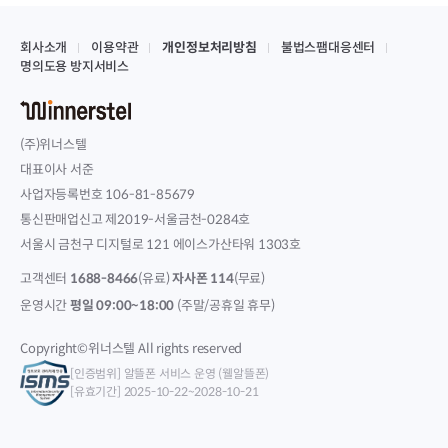
회사소개
이용약관
개인정보처리방침
불법스팸대응센터
명의도용 방지서비스
(주)위너스텔
대표이사 서준
사업자등록번호 106-81-85679
통신판매업신고 제2019-서울금천-0284호
서울시 금천구 디지털로 121 에이스가산타워 1303호
고객센터
1688-8466
(유료)
자사폰 114
(무료)
운영시간
평일 09:00~18:00
(주말/공휴일 휴무)
Copyright©위너스텔 All rights reserved
[인증범위] 알뜰폰 서비스 운영 (웰알뜰폰)
[유효기간] 2025-10-22~2028-10-21