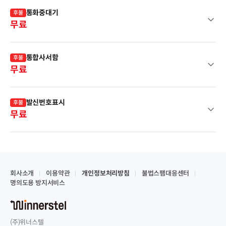
통화중대기
후불
무료
통합사서함
후불
무료
발신번호표시
후불
무료
회사소개
이용약관
개인정보처리방침
불법스팸대응센터
명의도용 방지서비스
(주)위너스텔