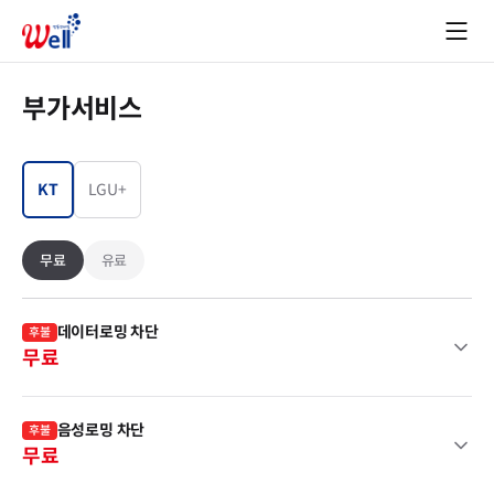
부가서비스
KT
LGU+
무료
유료
데이터로밍 차단
후불
무료
음성로밍 차단
후불
무료