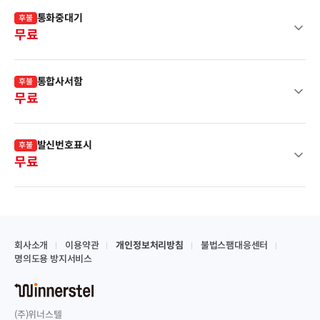
통화중대기
후불
무료
통합사서함
후불
무료
발신번호표시
후불
무료
회사소개
이용약관
개인정보처리방침
불법스팸대응센터
명의도용 방지서비스
(주)위너스텔