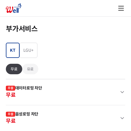
부가서비스
KT
LGU+
무료
유료
데이터로밍 차단
후불
무료
음성로밍 차단
후불
무료