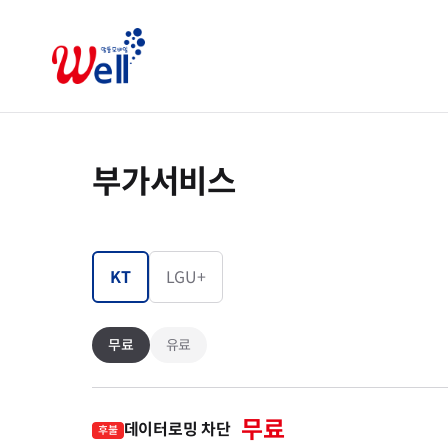
부가서비스
KT
LGU+
무료
유료
무료
데이터로밍 차단
후불