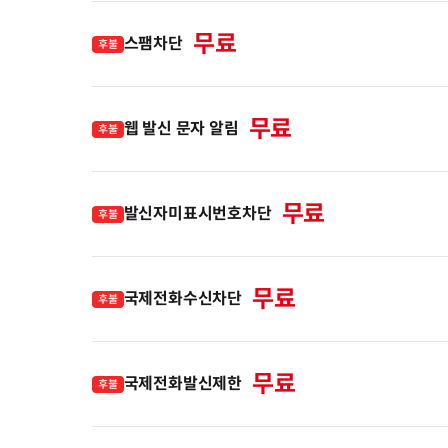
무료
스팸차단
후불
무료
웹 발신 문자 알림
후불
무료
발신자미표시번호차단
후불
무료
국제전화수신차단
후불
무료
국제전화발신제한
후불