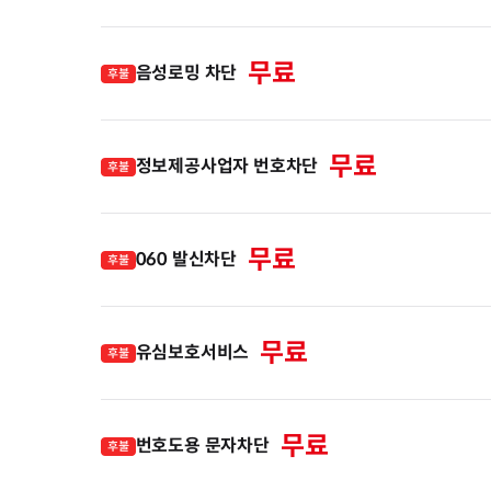
무료
음성로밍 차단
후불
무료
정보제공사업자 번호차단
후불
무료
060 발신차단
후불
무료
유심보호서비스
후불
무료
번호도용 문자차단
후불