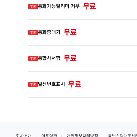
무료
통화가능알리미 거부
후불
무료
통화중대기
후불
무료
통합사서함
후불
무료
발신번호표시
후불
회사소개
이용약관
개인정보처리방침
불법스팸대응센