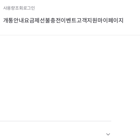
사용량조회
로그인
개통안내
요금제
선불충전
이벤트
고객지원
마이페이지