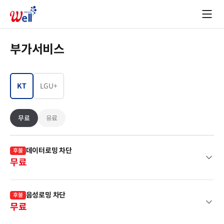
부가서비스
KT
LGU+
무료
유료
데이터로밍 차단
후불
무료
음성로밍 차단
후불
무료