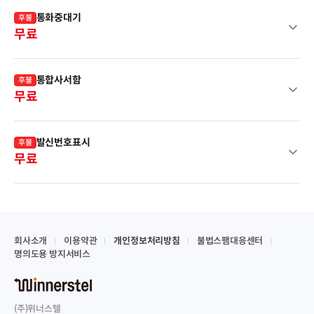
통화중대기
후불
무료
통합사서함
후불
무료
발신번호표시
후불
무료
회사소개
이용약관
개인정보처리방침
불법스팸대응센터
명의도용 방지서비스
(주)위너스텔