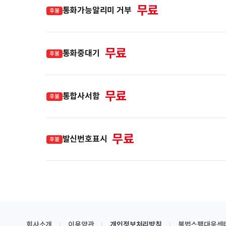
무료
통화가능알리미 거부
후불
무료
통화중대기
후불
무료
통합사서함
후불
무료
발신번호표시
후불
회사소개
이용약관
개인정보처리방침
불법스팸대응센