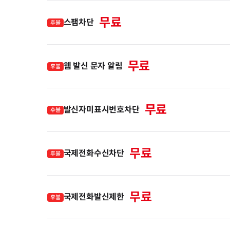
무료
스팸차단
후불
무료
웹 발신 문자 알림
후불
무료
발신자미표시번호차단
후불
무료
국제전화수신차단
후불
무료
국제전화발신제한
후불