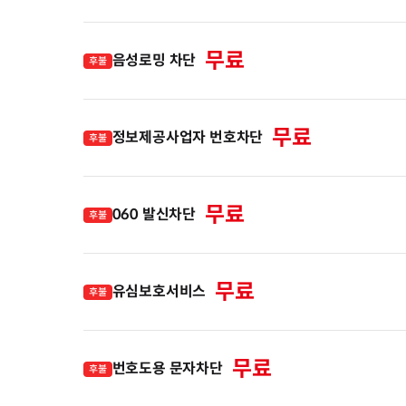
무료
음성로밍 차단
후불
무료
정보제공사업자 번호차단
후불
무료
060 발신차단
후불
무료
유심보호서비스
후불
무료
번호도용 문자차단
후불