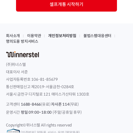
셀프개통 시작하기
회사소개
이용약관
개인정보처리방침
불법스팸대응센터
명의도용 방지서비스
(주)위너스텔
대표이사 서준
사업자등록번호 106-81-85679
통신판매업신고 제2019-서울금천-0284호
서울시 금천구 디지털로 121 에이스가산타워 1303호
고객센터
1688-8466
(유료)
자사폰 114
(무료)
운영시간
평일 09:00~18:00
(주말/공휴일 휴무)
Copyright©위너스텔 All rights reserved
[인증범위] 알뜰폰 서비스 운영 (웰알뜰폰)