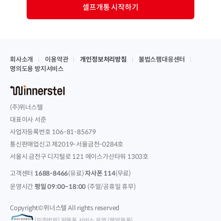
셀프개통 시작하기
회사소개
이용약관
개인정보처리방침
불법스팸대응센터
명의도용 방지서비스
(주)위너스텔
대표이사 서준
사업자등록번호 106-81-85679
통신판매업신고 제2019-서울금천-0284호
서울시 금천구 디지털로 121 에이스가산타워 1303호
고객센터
1688-8466
(유료)
자사폰 114
(무료)
운영시간
평일 09:00~18:00
(주말/공휴일 휴무)
Copyright©위너스텔 All rights reserved
[인증범위] 알뜰폰 서비스 운영 (웰알뜰폰)