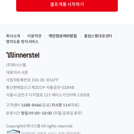
셀프개통 시작하기
회사소개
이용약관
개인정보처리방침
불법스팸대응센터
명의도용 방지서비스
(주)위너스텔
대표이사 서준
사업자등록번호 106-81-85679
통신판매업신고 제2019-서울금천-0284호
서울시 금천구 디지털로 121 에이스가산타워 1303호
고객센터
1688-8466
(유료)
자사폰 114
(무료)
운영시간
평일 09:00~18:00
(주말/공휴일 휴무)
Copyright©위너스텔 All rights reserved
[인증범위] 알뜰폰 서비스 운영 (웰알뜰폰)