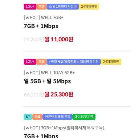
LGU+
후불
👍월 1만원대 가성비
24개월할인
[🔥HOT] WELL 7GB+
7GB
+ 1Mbps
월 11,000원
24,200원
LGU+
후불
⚡매일 새롭게 충전되는 대용량 데이터
24개월할인
[🔥HOT] WELL 1DAY 5GB+
일 5GB
+ 일 5Mbps
월 25,300원
66,000원
KT
후불
🎁콘텐츠 혜택 무료
데이터 무제한
[🔥HOT] 7GB+1Mbps(밀리의서재 무료구독)
7GB
+ 1Mbps