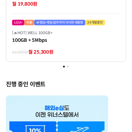
월 19,800원
LGU+
후불
💎영상•게임•업무까지 넉넉한 대용량
24개월할인
[🔥HOT] WELL 100GB+
100GB
+ 5Mbps
월 25,300원
66,000원
진행 중인 이벤트