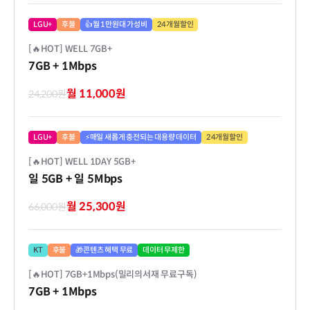
LGU+
후불
👍월 1만원대 가성비
24개월할인
[🔥HOT] WELL 7GB+
7GB
+ 1Mbps
월 11,000원
24,200원
LGU+
후불
⚡매일 새롭게 충전되는 대용량 데이터
24개월할인
[🔥HOT] WELL 1DAY 5GB+
일 5GB
+ 일 5Mbps
월 25,300원
66,000원
KT
후불
🎁콘텐츠 혜택 무료
데이터 무제한
[🔥HOT] 7GB+1Mbps(밀리의서재 무료구독)
7GB
+ 1Mbps