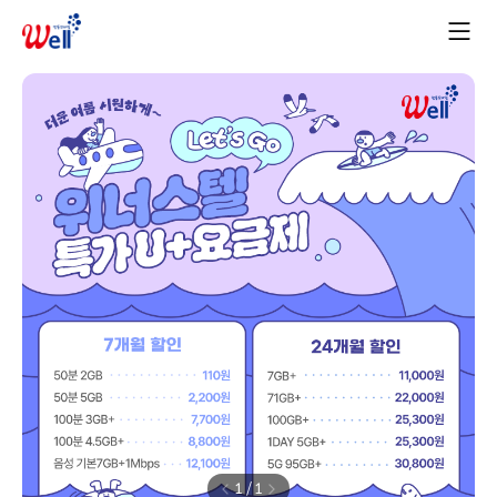
1
/
1