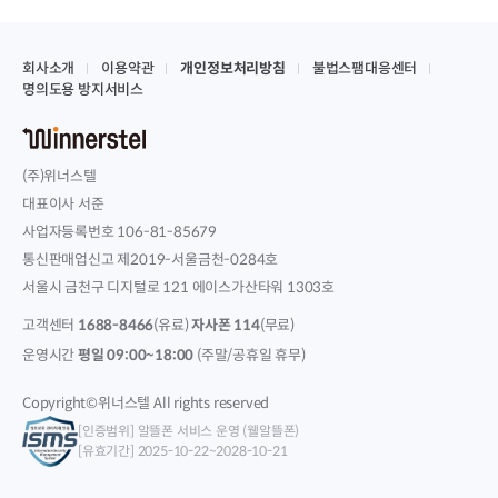
회사소개
이용약관
개인정보처리방침
불법스팸대응센터
명의도용 방지서비스
(주)위너스텔
대표이사 서준
사업자등록번호 106-81-85679
통신판매업신고 제2019-서울금천-0284호
서울시 금천구 디지털로 121 에이스가산타워 1303호
고객센터
1688-8466
(유료)
자사폰 114
(무료)
운영시간
평일 09:00~18:00
(주말/공휴일 휴무)
Copyright©위너스텔 All rights reserved
[인증범위] 알뜰폰 서비스 운영 (웰알뜰폰)
[유효기간] 2025-10-22~2028-10-21