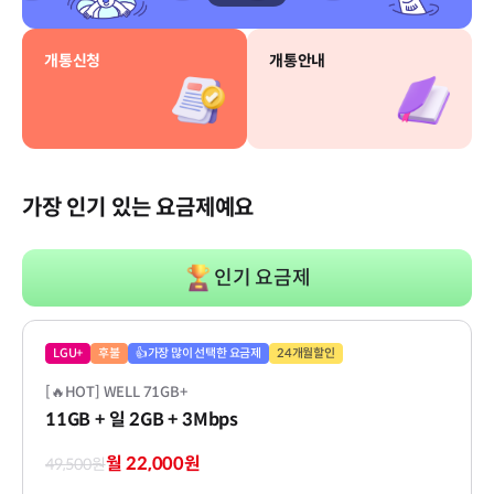
개통신청
개통안내
가장 인기 있는 요금제예요
인기 요금제
LGU+
후불
👍가장 많이 선택한 요금제
24개월할인
[🔥HOT] WELL 71GB+
11GB
+ 일 2GB
+ 3Mbps
월 22,000원
49,500원